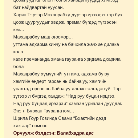
бат найдвартай нуусан.
Харин Тэрээр Махапрабху дүрээр ирэхдээ тэр бүх
цоож цуургуудыг эвдэж, премаг бүгдэд түгээсэн
юм…
Махапрабху маш өгөөмөр…
уттама адхарма кинчу на бачхила жачхие дилака
кола
кахе премананда эмана гауранга хридаяа дхарияа
бола
Махапрабху хүмүүнийг уттама, адхама буюу
хамгийн өндөрт гарсан нь байна уу, хамгийн
уналтад орсон нь байна уу ялгаж салгадаггүй. Тэр
зүгээр л бүгдэд хандаж: “Над руу буцан ирцгээ,
Над руу буцаад ирээрэй” хэмээн уриалан дууддаг.
Энэ л Бурхан Гауранга юм…
Шрила Гоур Говинда Свами “Бхактийн дээд
хязгаар” номоос
Орчуулж бэлдсэн: Балабхадра дас