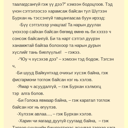
таалагдсангүй гэж үү дээ?” хэмээн бодоцгоов. Тэд
үнэн сэтгэлээсээ харамсаж байсан тул Шүтээн
Бурхан нь тэссэнгүй тавцангаасаа буун ирээд:
-Бүү сэтгэлээр унацгаа! Та нарын дуулах
үнэхээр сайхан байсан бөгөөд өмнө нь би хэзээ ч
сонсож байсангүй. Би та нарт сэтгэл дүүрэн
ханамжтай байгаа болохоор та нарын дурын
хүслийг тань биелүүлье! – гэжээ.
-“Юу ч хүсэхэв дээ” – хэмээн тэд бодож. Тэгсэн
ч,
-Би шууд Вайкунтхад очихыг хүсэж байна, гэж
фисгармони тоглож байсан нэг нь хэлэв.
-Ямар ч асуудалгүй, – гэж Бурхан хэлмэгц
тэр алга болов.
-Би Голока явмаар байна, – гэж каратал тоглож
байсан нэг нь өгүүлэв.
-Хүлээж авлаа…, – гэж Бурхан хэлэв.
-Харин чи яагаад дуугүй суугаад байна, – гэж
Тэрээр сүүлчийн бишрэлтнээс асуувал тэрээр хага