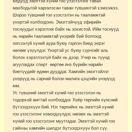
Ведүүд эмэгтэй хүний гоо үзэсгэлэнг таван
махбодьтой харгалзсан таван түвшинтэй хэмээжээ.
Шороо түвшний гоо үзэсгэлэн нь тааламжтай
үнэртэй холбогдоно. Эмэгтэйчүүд эфирийн
тоснуудыг хэрэглэж байх нь зохистой. Ийм тоснууд
нь нарийн тааламжтай үнэрийг бий болгоод
зогсохгүй хүний аура буюу гэрлэн биед эерэг
нөлөөг үзүүлдэг. Үнэртэй ус буюу сүрчгийг аль
болох хэрэглэхгүй байх нь дээр. Учир нь түүнд
агуулагдах спирт өөртөө янз бүрийн нарийн
биетүүдийг өдөөн дууддаг. Хамгийн эмэгтэйлэг
үнэрүүд нь сарнай болон малига цэцгийн үнэрүүд
юм.
Ус түвшний эмэгтэй хүний гоо үзэсгэлэн нь
тодорхой амттай холбогддог. Хоёр төрлийн хүнсний
бүтээгдэхүүн бий. Нэг төрлийнх нь эмэгтэй хүний
гоо үзэсгэлэнг нэмэгдүүлдэг, нөгөөх нь эмэгтэй
хүний гоо үзэсгэлэнг муутгадаг. Эмэгтэй хүний гоо
сайхны хамгийн шилдэг бүтээгдэхүүн бол сүү.