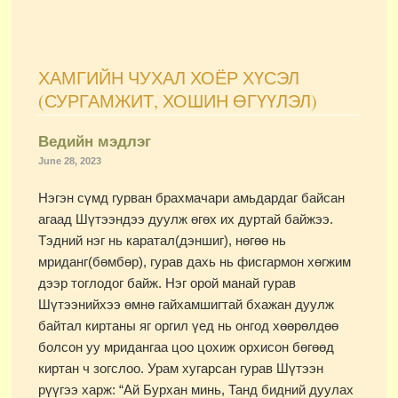
ХАМГИЙН ЧУХАЛ ХОЁР ХҮСЭЛ
(СУРГАМЖИТ, ХОШИН ӨГҮҮЛЭЛ)
Ведийн мэдлэг
June 28, 2023
Нэгэн сүмд гурван брахмачари амьдардаг байсан
агаад Шүтээндээ дуулж өгөх их дуртай байжээ.
Тэдний нэг нь каратал(дэншиг), нөгөө нь
мриданг(бөмбөр), гурав дахь нь фисгармон хөгжим
дээр тоглодог байж. Нэг орой манай гурав
Шүтээнийхээ өмнө гайхамшигтай бхажан дуулж
байтал киртаны яг оргил үед нь онгод хөөрөлдөө
болсон уу мридангаа цоо цохиж орхисон бөгөөд
киртан ч зогслоо. Урам хугарсан гурав Шүтээн
рүүгээ харж: “Ай Бурхан минь, Танд бидний дуулах