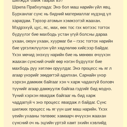
шилждэг байж таарах вэ?
Шрила Прабхупада: Энэ бол маш нарийн үйл явц.
Бурханлаг сүнс нь бидний материаллаг нүдэнд үл
харагдам. Тэрээр атомын хэмжээтэй жаахан.
Мэдрэхүй, цус, яс, мах, өөх тос гэх мэтээс тогтох
бүдүүлэг бие махбодь устан үгүй болсны дараа
ухаан, оюун ухаан, хуурмаг би – гээс тогтох нарийн
бие үргэлжлүүлэн үйл хөдлөлөө хийсээр байдаг.
Үхэх мөчид энэхүү нарийн бие нь мөнөөх өчүүхэн
жаахан сүнсний очийг өөр нэгэн бүдүүлэг бие
махбодь руу хөтлөн оруулдаг. Энэ процесс нь яг л
агаар үнэрийг зөөдөгтэй адилхан. Сарнайн үнэр
хэрхэн дамжиж байгааг хэн ч харж чадахгүй боловч
түүнийг агаар дамжуулж байгаа гэдгийг бид мэднэ.
Үүний хэрхэн явагдаж байгааг нь бид харж
чаддаггүй ч энэ процесс явагдаж л байдаг. Сүнс
шилжих процесс нь яг үүн шиг маш нарийн. Үхэх
үеийн ухааны төлвөөс хамаарч өчүүхэн жаахан
сүнсний оч нь эцгийн үртэй хамт эхийн хэвлийд