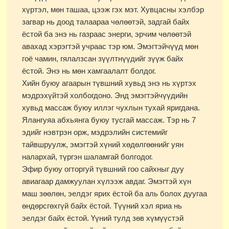
хүртэл, мөн ташаа, цээж гэх мэт. Хувцасны хэлбэр
загвар нь доод талаараа чөлөөтэй, задгай байх
ёстой ба энэ нь газраас энерги, эрчим чөлөөтэй
авахад хэрэгтэй учраас тэр юм. Эмэгтэйчүүд мөн
гоё чамин, гялалзсан зүүлтнүүдийг зүүж байх
ёстой. Энэ нь мөн хамгаалалт болдог.
Хийн буюу агаарын түвшний хувьд энэ нь хүртэх
мэдрэхүйтэй холбогдоно. Энд эмэгтэйчүүдийн
хувьд массаж буюу иллэг чухлын тухай яригдана.
Ялангуяа абхьянга буюу тусгай массаж. Тэр нь 7
эдийг нэвтрэн орж, мэдрэлийн системийг
тайвшруулж, эмэгтэй хүний хөдөлгөөнийг уян
налархай, түргэн шаламгай болгодог.
Эфир буюу огторгуй түвшний гоо сайхныг дуу
авиагаар дамжуулан хүлээж авдаг. Эмэгтэй хүн
маш зөөлөн, эелдэг ярих ёстой ба аль болох дуугаа
өндөрсгөхгүй байх ёстой. Түүний хэл яриа нь
эелдэг байх ёстой. Үүний тулд зөв хүмүүстэй