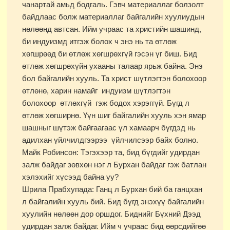
чанартай амьд бодгаль. Гэвч материаллаг болзолт
байдлаас болж материаллаг байгалийн хуулиудын
нөлөөнд автсан. Ийм учраас та христийн шашинд,
би индуизмд итгэж болох ч энэ нь та өтлөж
хөгшрөөд би өтлөж хөгшрөхгүй гэсэн үг биш. Бид
өтлөж хөгшрөхүйн ухааны талаар ярьж байна. Энэ
бол байгалийн хууль. Та христ шүтлэгтэн болохоор
өтлөнө, харин намайг индуизм шүтлэгтэн
болохоор өтлөхгүй гэж бодох хэрэггүй. Бүгд л
өтлөж хөгширнө. Үүн шиг байгалийн хууль хэн ямар
шашныг шүтэж байгаагаас үл хамаарч бүгдэд нь
адилхан үйлчилдгээрээ үйлчилсээр байх болно.
Майк Робинсон: Тэгэхээр та, бид бүгдийг удирдан
залж байдаг зөвхөн нэг л Бурхан байдаг гэж батлан
хэлэхийг хүсээд байна уу?
Шрила Прабхупада: Ганц л Бурхан бий ба ганцхан
л байгалийн хууль бий. Бид бүгд энэхүү байгалийн
хуулийн нөлөөн дор оршдог. Биднийг Бүхний Дээд
удирдан залж байдаг. Ийм ч учраас бид өөрсдийгөө