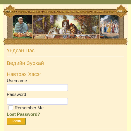
Skip
to
content
Үндсэн Цэс
Ведийн Зурхай
Нэвтрэх Хэсэг
Username
Password
Remember Me
Lost Password?
LOGIN