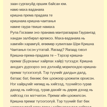
заан сургахуйд оршиж байсан юм.
намо маха ваданаяа
кришна према прадаяа те
кришнаяа кришна-чаитанья
намне гаура-твише намаха
Рупа Госвами энэ пранама мантрагаараа Гаурангад
хандан залбирал өргөжээ. Маха-ваданаяа нь
хамгийн харамгүй, өгөөмөр хувилгаан Шри Кришна
Чаитанья гэсэн утгатай. Яагаад? Яагаад гэвэл
Кришна-према-прадаяа те – Тэрээр кришна-
премаг (Бурханыг хайрлах хайр) түгээдэг. Кришна
анхдагч дүрээрээ энэ дэлхийд морилохдоо кришна-
премаг түгээгээгүй. Тэр түүнийг далдын далд,
батаас бат, бөхөөс бөх цоожоор цоожилж орхисон.
Нэг хайрцгийг нөгөөд нь хийгээд, түүнийгээ гурав
дахид нь хийгээд, гурав дахийг нь дөрөв дэхид нь
хийгээд гэх мэтчилэн. Премаг ийн цоожилсон.
Кришна премаг түгээгээгүй. Тэр түүнийг бат бөх
цоожнуудтай олон тооны хайрцагнуудад хийгээд