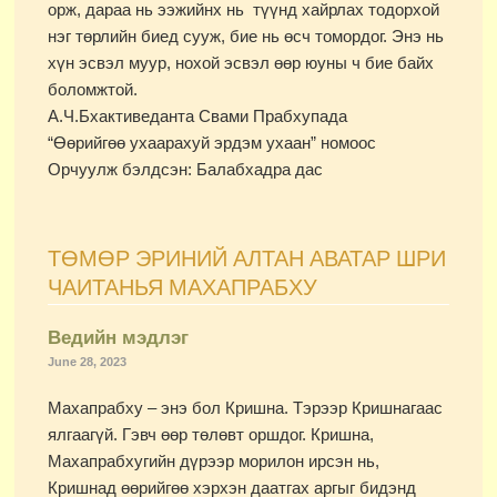
орж, дараа нь ээжийнх нь түүнд хайрлах тодорхой
нэг төрлийн биед сууж, бие нь өсч томордог. Энэ нь
хүн эсвэл муур, нохой эсвэл өөр юуны ч бие байх
боломжтой.
А.Ч.Бхактиведанта Свами Прабхупада
“Өөрийгөө ухаарахуй эрдэм ухаан” номоос
Орчуулж бэлдсэн: Балабхадра дас
ТӨМӨР ЭРИНИЙ АЛТАН АВАТАР ШРИ
ЧАИТАНЬЯ МАХАПРАБХУ
Ведийн мэдлэг
June 28, 2023
Махапрабху – энэ бол Кришна. Тэрээр Кришнагаас
ялгаагүй. Гэвч өөр төлөвт оршдог. Кришна,
Махапрабхугийн дүрээр морилон ирсэн нь,
Кришнад өөрийгөө хэрхэн даатгах аргыг бидэнд