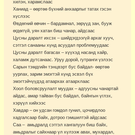
хилэн, харамслаас
Ханиад – өөртөө бүхний анхаарлыг татах гэсэн
хүслээс
Өвдөгний өвчин – бардамнал, зөрүүд зан, бууж
өгдөггүй, уян хатан биш чанар, айдсаас
Цусны даралт ихсэх – шийдэгдээгүй архаг хууч,
сэтгэл санааны хүнд асуудал проблемуудаас
Цусны даралт багасах – хүүхэд насанд хайр,
халамж дутсанаас. Уруу дорой, гутранги үзлээс
Сарын тэмдгийн тэнцвэрт бус байдал- өөртөө
уурлах, зарим эмэгтэй хүнд эсвэл бүх
эмэгтэйчүүдэд атаархах атаархлаас
Хоол боловсруулалт муудах – адгуусны чанартай
айдас, амар тайван бус байдал, байнгын үглэх,
хэрүүл хийхээс
Хавдар – он удсан гомдол гунил, цочирдлоо
хадгалсаар байх, дотроо гэмшилтэй айдсаас
Саа – амьдралд сэтгэл хангалуун биш байх,
амьдралыг сайхнаар үл хүлээж авах, мухардал,