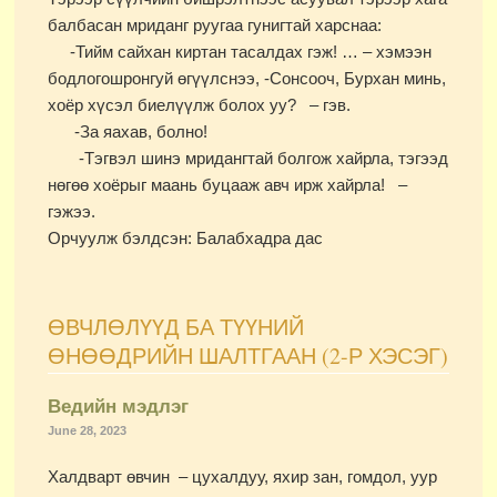
балбасан мриданг руугаа гунигтай харснаа:
-Тийм сайхан киртан тасалдах гэж! … – хэмээн
бодлогошронгуй өгүүлснээ, -Сонсооч, Бурхан минь,
хоёр хүсэл биелүүлж болох уу? – гэв.
-За яахав, болно!
-Тэгвэл шинэ мридангтай болгож хайрла, тэгээд
нөгөө хоёрыг маань буцааж авч ирж хайрла! –
гэжээ.
Орчуулж бэлдсэн: Балабхадра дас
ӨВЧЛӨЛҮҮД БА ТҮҮНИЙ
ӨНӨӨДРИЙН ШАЛТГААН (2-Р ХЭСЭГ)
Ведийн мэдлэг
June 28, 2023
Халдварт өвчин – цухалдуу, яхир зан, гомдол, уур