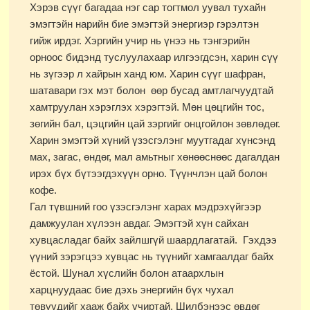
Хэрэв сүүг багадаа нэг сар тогтмол уувал тухайн
эмэгтэйн нарийн бие эмэгтэй энергиэр гэрэлтэн
гийж ирдэг. Хэргийн учир нь үнээ нь тэнгэрийн
орноос бидэнд туслуулахаар илгээгдсэн, харин сүү
нь зүгээр л хайрын ханд юм. Харин сүүг шафран,
шатавари гэх мэт болон өөр бусад амтлагчуудтай
хамтруулан хэрэглэх хэрэгтэй. Мөн цөцгийн тос,
зөгийн бал, цэцгийн цай зэргийг онцгойлон зөвлөдөг.
Харин эмэгтэй хүний үзэсгэлэнг муутгадаг хүнсэнд
мах, загас, өндөг, мал амьтныг хөнөөснөөс дагалдан
ирэх бүх бүтээгдэхүүн орно. Түүнчлэн цай болон
кофе.
Гал түвшний гоо үзэсгэлэнг харах мэдрэхүйгээр
дамжуулан хүлээн авдаг. Эмэгтэй хүн сайхан
хувцасладаг байх зайлшгүй шаардлагатай. Гэхдээ
үүний зэрэгцээ хувцас нь түүнийг хамгаалдаг байх
ёстой. Шунал хүслийн болон атаархлын
харцнуудаас бие дэхь энергийн бүх чухал
төвүүдийг хааж байх учиртай. Шилбэнээс өвдөг