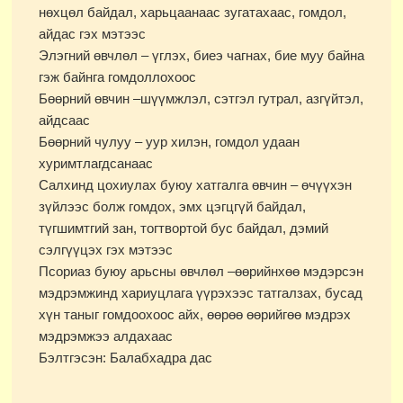
нөхцөл байдал, харьцаанаас зугатахаас, гомдол,
айдас гэх мэтээс
Элэгний өвчлөл – үглэх, биеэ чагнах, бие муу байна
гэж байнга гомдоллохоос
Бөөрний өвчин –шүүмжлэл, сэтгэл гутрал, азгүйтэл,
айдсаас
Бөөрний чулуу – уур хилэн, гомдол удаан
хуримтлагдсанаас
Салхинд цохиулах буюу хатгалга өвчин – өчүүхэн
зүйлээс болж гомдох, эмх цэгцгүй байдал,
түгшимтгий зан, тогтвортой бус байдал, дэмий
сэлгүүцэх гэх мэтээс
Псориаз буюу арьсны өвчлөл –өөрийнхөө мэдэрсэн
мэдрэмжинд хариуцлага үүрэхээс татгалзах, бусад
хүн таныг гомдоохоос айх, өөрөө өөрийгөө мэдрэх
мэдрэмжээ алдахаас
Бэлтгэсэн: Балабхадра дас