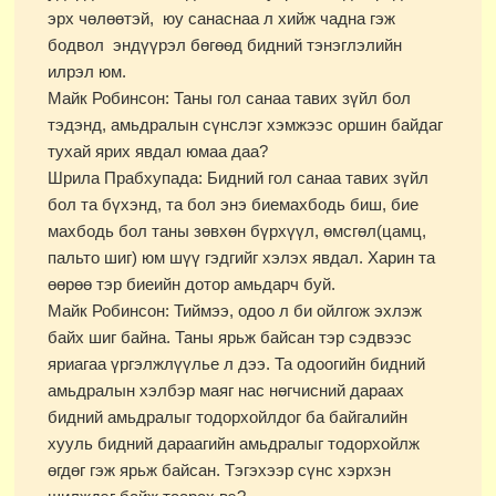
эрх чөлөөтэй, юу санаснаа л хийж чадна гэж
бодвол эндүүрэл бөгөөд бидний тэнэглэлийн
илрэл юм.
Майк Робинсон: Таны гол санаа тавих зүйл бол
тэдэнд, амьдралын сүнслэг хэмжээс оршин байдаг
тухай ярих явдал юмаа даа?
Шрила Прабхупада: Бидний гол санаа тавих зүйл
бол та бүхэнд, та бол энэ биемахбодь биш, бие
махбодь бол таны зөвхөн бүрхүүл, өмсгөл(цамц,
пальто шиг) юм шүү гэдгийг хэлэх явдал. Харин та
өөрөө тэр биеийн дотор амьдарч буй.
Майк Робинсон: Тиймээ, одоо л би ойлгож эхлэж
байх шиг байна. Таны ярьж байсан тэр сэдвээс
яриагаа үргэлжлүүлье л дээ. Та одоогийн бидний
амьдралын хэлбэр маяг нас нөгчисний дараах
бидний амьдралыг тодорхойлдог ба байгалийн
хууль бидний дараагийн амьдралыг тодорхойлж
өгдөг гэж ярьж байсан. Тэгэхээр сүнс хэрхэн