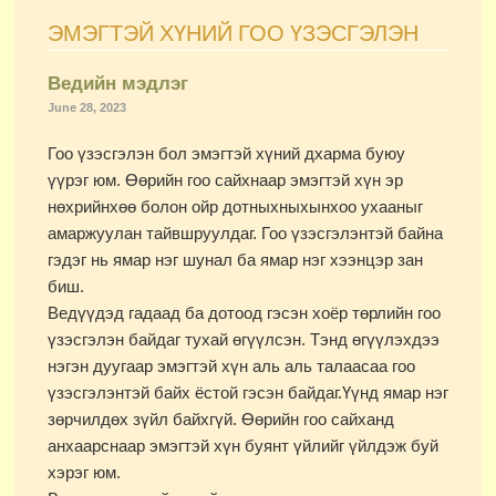
ЭМЭГТЭЙ ХҮНИЙ ГОО ҮЗЭСГЭЛЭН
Ведийн мэдлэг
June 28, 2023
Гоо үзэсгэлэн бол эмэгтэй хүний дхарма буюу
үүрэг юм. Өөрийн гоо сайхнаар эмэгтэй хүн эр
нөхрийнхөө болон ойр дотныхныхынхоо ухааныг
амаржуулан тайвшруулдаг. Гоо үзэсгэлэнтэй байна
гэдэг нь ямар нэг шунал ба ямар нэг хээнцэр зан
биш.
Ведүүдэд гадаад ба дотоод гэсэн хоёр төрлийн гоо
үзэсгэлэн байдаг тухай өгүүлсэн. Тэнд өгүүлэхдээ
нэгэн дуугаар эмэгтэй хүн аль аль талаасаа гоо
үзэсгэлэнтэй байх ёстой гэсэн байдаг.Үүнд ямар нэг
зөрчилдөх зүйл байхгүй. Өөрийн гоо сайханд
анхаарснаар эмэгтэй хүн буянт үйлийг үйлдэж буй
хэрэг юм.