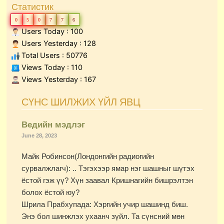
Статистик
0
5
0
7
7
6
Users Today : 100
Users Yesterday : 128
Total Users : 50776
Views Today : 110
Views Yesterday : 167
Page
Page
Page
Page
Page
Page
Page
Page
Page
Page
Page
Page
Page
Page
Page
Page
Page
Page
Page
Page
Page
Page
Page
Page
Page
Page
Page
Page
Page
Page
Page
Page
Page
СҮНС ШИЛЖИХ ҮЙЛ ЯВЦ
Ведийн мэдлэг
June 28, 2023
Майк Робинсон(Лондонгийн радиогийн
сурвалжлагч): .. Тэгэхээр ямар нэг шашныг шүтэх
ёстой гэж үү? Хүн заавал Кришнагийн бишрэлтэн
болох ёстой юу?
Шрила Прабхупада: Хэргийн учир шашинд биш.
Энэ бол шинжлэх ухаанч зүйл. Та сүнсний мөн