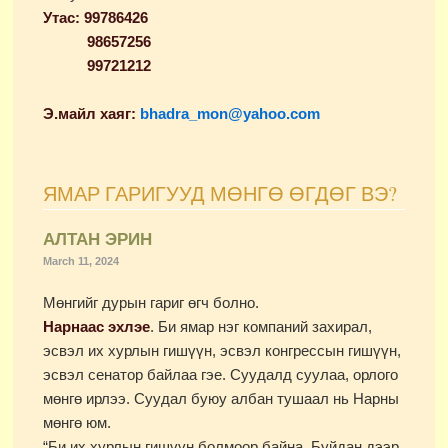
Утас:
99786426
98657256
99721212
Э.майл хаяг:
bhadra_mon@yahoo.com
ЯМАР ГАРИГУУД МӨНГӨ ӨГДӨГ ВЭ?
АЛТАН ЭРИН
March 11, 2024
Мөнгийг дурын гариг өгч болно.
Нарнаас эхлэе
. Би ямар нэг компаний захирал,
эсвэл их хурлын гишүүн, эсвэл конгрессын гишүүн,
эсвэл сенатор байлаа гэе. Суудалд суулаа, орлого
мөнгө ирлээ. Суудал буюу албан тушаал нь Нарны
мөнгө юм.
“Би их хурлын гишүүн болмоор байна. Буйдан дээр