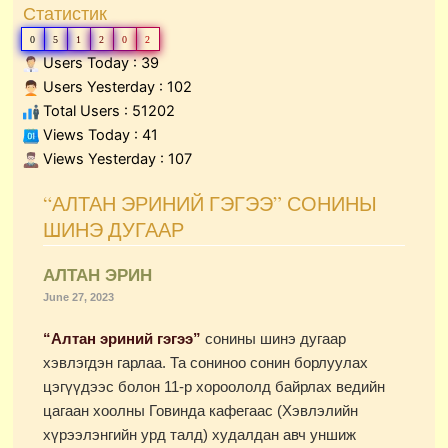
Статистик
0
5
1
2
0
2
Users Today : 39
Users Yesterday : 102
Total Users : 51202
Views Today : 41
Views Yesterday : 107
“АЛТАН ЭРИНИЙ ГЭГЭЭ” СОНИНЫ
ШИНЭ ДУГААР
АЛТАН ЭРИН
June 27, 2023
“Алтан эриний гэгээ”
сонины шинэ дугаар
хэвлэгдэн гарлаа. Та сониноо сонин борлуулах
цэгүүдээс болон 11-р хороололд байрлах ведийн
цагаан хоолны Говинда кафегаас (Хэвлэлийн
хүрээлэнгийн урд талд) худалдан авч уншиж