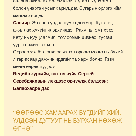
салонд ажиллах боломжтой. Сугар нь үнэртэн
болон үнэртэй усыг хариуцдаг. Сугарын орлого ийм
маягаар ирдэг.
Санчир.
Энэ нь хүнд хэцүү хөдөлмөр, бүтээгч,
ажиллах хүчийг илэрхийлдэг. Раху нь гэмт хэрэг,
Кету нь нууцлаг үйл, тоглоомын бизнес, тусгай
үүрэгт ажил гэх мэт.
Өөрөөр хэлбэл эндээс үзвэл орлого мөнгө нь бүхий
л гаригсаар дамжин ирдгийг та харж болно. Гэвч
мөнгө өөрөө Буд юм.
Ведийн зурхайч, сэтгэл зүйч Сергей
Серебряковын лекцээс орчуулж бэлдсэн:
Балабхадра дас
“ӨӨРӨӨС ХАМААРАХ БҮГДИЙГ ХИЙ,
ҮЛДСЭН ДУТУУГ НЬ БУРХАН НӨХӨЖ
ӨГНӨ”