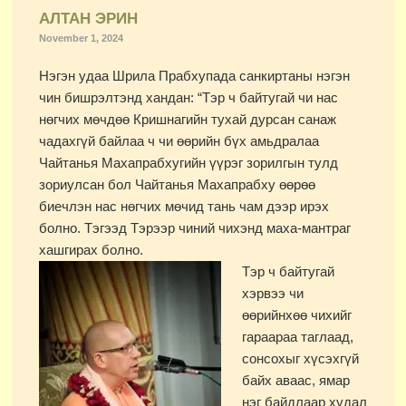
АЛТАН ЭРИН
November 1, 2024
Нэгэн удаа Шрила Прабхупада санкиртаны нэгэн
чин бишрэлтэнд хандан: “Тэр ч байтугай чи нас
нөгчих мөчдөө Кришнагийн тухай дурсан санаж
чадахгүй байлаа ч чи өөрийн бүх амьдралаа
Чайтанья Махапрабхугийн үүрэг зорилгын тулд
зориулсан бол Чайтанья Махапрабху өөрөө
биечлэн нас нөгчих мөчид тань чам дээр ирэх
болно. Тэгээд Тэрээр чиний чихэнд маха-мантраг
хашгирах болно.
Тэр ч байтугай
хэрвээ чи
өөрийнхөө чихийг
гараараа таглаад,
сонсохыг хүсэхгүй
байх аваас, ямар
нэг байдлаар худал