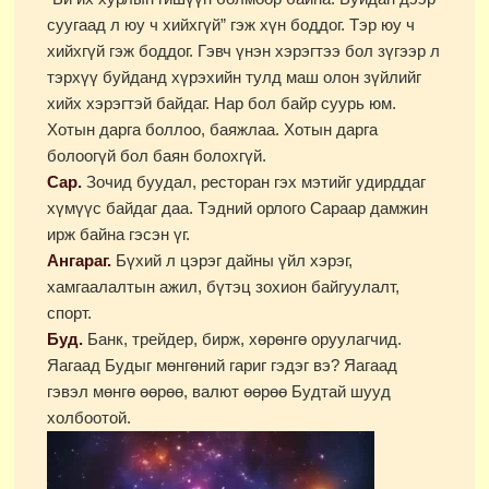
суугаад л юу ч хийхгүй” гэж хүн боддог. Тэр юу ч
хийхгүй гэж боддог. Гэвч үнэн хэрэгтээ бол зүгээр л
тэрхүү буйданд хүрэхийн тулд маш олон зүйлийг
хийх хэрэгтэй байдаг. Нар бол байр суурь юм.
Хотын дарга боллоо, баяжлаа. Хотын дарга
болоогүй бол баян болохгүй.
Сар.
Зочид буудал, ресторан гэх мэтийг удирддаг
хүмүүс байдаг даа. Тэдний орлого Сараар дамжин
ирж байна гэсэн үг.
Ангараг.
Бүхий л цэрэг дайны үйл хэрэг,
хамгаалалтын ажил, бүтэц зохион байгуулалт,
спорт.
Буд.
Банк, трейдер, бирж, хөрөнгө оруулагчид.
Яагаад Будыг мөнгөний гариг гэдэг вэ? Яагаад
гэвэл мөнгө өөрөө, валют өөрөө Будтай шууд
холбоотой.