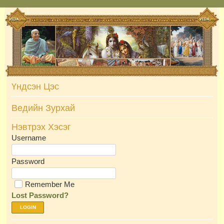
Skip
to
content
Үндсэн Цэс
Ведийн Зурхай
Нэвтрэх Хэсэг
Username
Password
Remember Me
Lost Password?
LOGIN