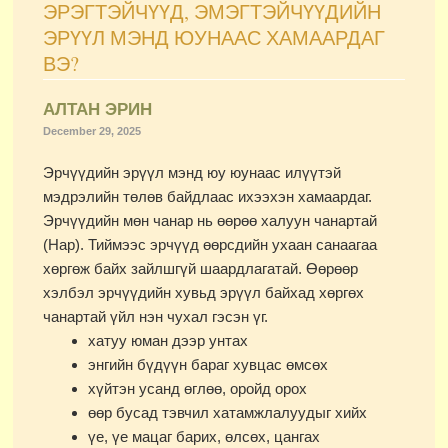
ЭРЭГТЭЙЧҮҮД, ЭМЭГТЭЙЧҮҮДИЙН
ЭРҮҮЛ МЭНД ЮУНААС ХАМААРДАГ
ВЭ?
АЛТАН ЭРИН
December 29, 2025
Эрчүүдийн эрүүл мэнд юу юунаас илүүтэй
мэдрэлийн төлөв байдлаас ихээхэн хамаардаг.
Эрчүүдийн мөн чанар нь өөрөө халуун чанартай
(Нар). Тиймээс эрчүүд өөрсдийн ухаан санаагаа
хөргөж байх зайлшгүй шаардлагатай. Өөрөөр
хэлбэл эрчүүдийн хувьд эрүүл байхад хөргөх
чанартай үйл нэн чухал гэсэн үг.
хатуу юман дээр унтах
энгийн бүдүүн бараг хувцас өмсөх
хүйтэн усанд өглөө, оройд орох
өөр бусад тэвчил хатамжлалуудыг хийх
үе, үе мацаг барих, өлсөх, цангах