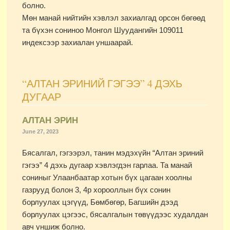
болно.
Мөн манай нийтийн хэвлэл захиалгад орсон бөгөөд
та бүхэн сониноо Монгол Шуудангийн 109011
индексээр захиалан уншаарай.
“АЛТАН ЭРИНИЙ ГЭГЭЭ” 4 ДЭХЬ
ДУГААР
АЛТАН ЭРИН
June 27, 2023
Бясалгал, гэгээрэл, танин мэдэхүйн “Алтан эриний
гэгээ” 4 дэхь дугаар хэвлэгдэн гарлаа. Та манай
сониныг Улаанбаатар хотын бүх цагаан хоолны
газрууд болон 3, 4р хорооллын бүх сонин
борлуулах цэгүүд, Бөмбөгөр, Багшийн дээд
борлуулах цэгээс, бясалгалын төвүүдээс худалдан
авч уншиж болно.