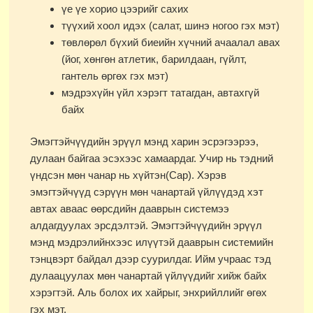
үе үе хорио цээрийг сахих
түүхий хоол идэх (салат, шинэ ногоо гэх мэт)
төвлөрөл бүхий биеийн хүчний ачаалал авах
(йог, хөнгөн атлетик, барилдаан, гүйлт,
гантель өргөх гэх мэт)
мэдрэхүйн үйл хэрэгт татагдан, автахгүй
байх
Эмэгтэйчүүдийн эрүүл мэнд харин эсрэгээрээ,
дулаан байгаа эсэхээс хамаардаг. Учир нь тэдний
үндсэн мөн чанар нь хүйтэн(Сар). Хэрэв
эмэгтэйчүүд сэрүүн мөн чанартай үйлүүдэд хэт
автах аваас өөрсдийн дааврын системээ
алдагдуулах эрсдэлтэй. Эмэгтэйчүүдийн эрүүл
мэнд мэдрэлийнхээс илүүтэй дааврын системийн
тэнцвэрт байдал дээр суурилдаг. Ийм учраас тэд
дулаацуулах мөн чанартай үйлүүдийг хийж байх
хэрэгтэй. Аль болох их хайрыг, энхрийллийг өгөх
гэх мэт.