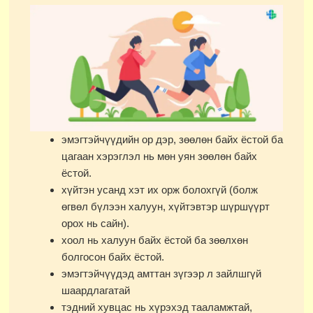
эмэгтэйчүүдийн ор дэр, зөөлөн байх ёстой ба
цагаан хэрэглэл нь мөн уян зөөлөн байх
ёстой.
хүйтэн усанд хэт их орж болохгүй (болж
өгвөл бүлээн халуун, хүйтэвтэр шүршүүрт
орох нь сайн).
хоол нь халуун байх ёстой ба зөөлхөн
болгосон байх ёстой.
эмэгтэйчүүдэд амттан зүгээр л зайлшгүй
шаардлагатай
тэдний хувцас нь хүрэхэд тааламжтай,