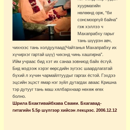
хуурмагийн
нөлөөнд орж, “би
сонсмооргүй байна”
гэж хэллээ ч
Махапрабху гарыг
тань шүүрэн авч,
чихнээс тань холдуулаад(Чайтанья Махапрабху их
хүчирхэг гартай шүү) чихэнд чинь хашгирна”.
Ийм учраас бид хэт их санаа зовниод байх ёсгүй.
Бид мэдээж хэрэг өөрсдийн зүгээс шаардлагатай
бүхий л хүчин чармайлтуудыг гаргах ёстой. Гэхдээ
эцсийн эцэст ямар нэг зүйл дутагдах аваас Кришна
тэр дутууг тань маш хялбархнаар нөхөж өгөх
болно.
Шрила Бхактивайбхава Свами. Бхагавад-
гитагийн 5.5р шүлгээр хийсэн лекцээс. 2006.12.12