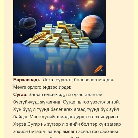
Бархасвадь.
Лекц, сургалт, боловсрол мэдлэг.
Мөнгө орлого эндээс ирдэг.
Сугар.
Загвар өмсөгчид, гоо үзэсгэлэнтэй
бүсгүйчүүд, жүжигчид. Сугар нь гоо үзэсгэлэнтэй.
Хүн бүгд л түүнд бэлэг өгөх агаад түүнд бүх зүйл
байдаг. Мөн түүнийг шилдэг дүрд тоглохыг урина.
Хэрэв Сугар нь зүгээр л энгийн бол тэр хүн загвар
зохион бүтээгч, загвар өмсөгч эсвэл гоо сайханы