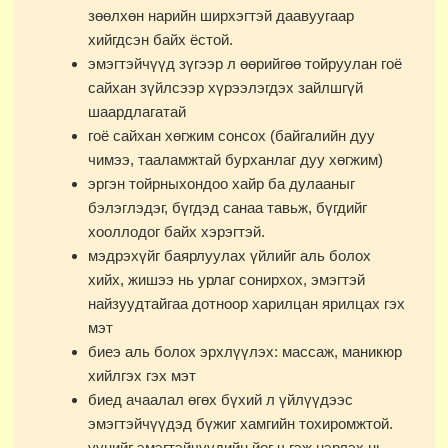
зөөлхөн нарийн ширхэгтэй даавуугаар
хийгдсэн байх ёстой.
эмэгтэйчүүд зүгээр л өөрийгөө тойруулан гоё
сайхан зүйлсээр хүрээлэгдэх зайлшгүй
шаардлагатай
гоё сайхан хөгжим сонсох (байгалийн дуу
чимээ, тааламжтай бурханлаг дуу хөгжим)
эргэн тойрныхондоо хайр ба дулааныг
бэлэглэдэг, бүгдэд санаа тавьж, бүгдийг
хооллодог байх хэрэгтэй.
мэдрэхүйг баярлуулах үйлийг аль болох
хийх, жишээ нь урлаг сонирхох, эмэгтэй
найзуудтайгаа дотноор харилцан ярилцах гэх
мэт
биеэ аль болох эрхлүүлэх: массаж, маникюр
хийлгэх гэх мэт
биед ачаалал өгөх бүхий л үйлүүдээс
эмэгтэйчүүдэд бүжиг хамгийн тохиромжтой.
үүнийг эмэгтэйчүүдийн йог ч гэж нэрлэх нь