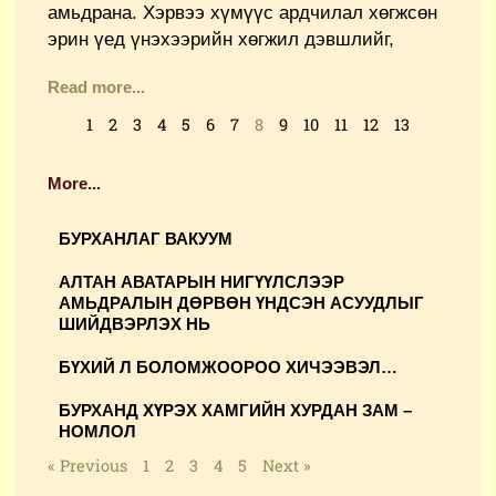
амьдрана. Хэрвээ хүмүүс ардчилал хөгжсөн
эрин үед үнэхээрийн хөгжил дэвшлийг,
Read more...
1
2
3
4
5
6
7
8
9
10
11
12
13
More...
Page
Page
Page
Page
Page
БУРХАНЛАГ ВАКУУМ
АЛТАН АВАТАРЫН НИГҮҮЛСЛЭЭР
АМЬДРАЛЫН ДӨРВӨН ҮНДСЭН АСУУДЛЫГ
ШИЙДВЭРЛЭХ НЬ
БҮХИЙ Л БОЛОМЖООРОО ХИЧЭЭВЭЛ…
БУРХАНД ХҮРЭХ ХАМГИЙН ХУРДАН ЗАМ –
НОМЛОЛ
« Previous
1
2
3
4
5
Next »