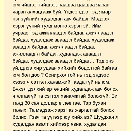
юм ийшээ тийшээ, наашаа цаашаа яаран
яаран алхацгааж буй. Үндсэндээ тэд ямар
нэг зүйлийг худалдан авч байдаг. Мэдээж
хэрэг үүний тулд мөнгө хэрэгтэй. Ийм
учраас тэд ажиллаад л байдаг, ажиллаад л
байдаг, худалдаж аваад л байдаг, худалдаж
аваад л байдаг, ажиллаад л байдаг,
ажиллаад л байдаг, худалдаж аваад л
байдаг, худалдаж аваад л байдаг… Тэд энэ
үйлдлээ хир удаан хийхийг бодолтой байгаа
юм бол доо ? Сонирхолтой нь тэд эндээс
хэзээ ч сэтгэл ханамжийг авдаггүй нь юм.
Бүхэл дэлхий ертөнцийг худалдаж авч болох
ч ялгаагүй та сэтгэл ханамжтай болохгүй. Би
танд 30 сая доллар өглөө гэе. Тэр бүхэн
таных. Та мэдээж хэрэг аз жаргалтай болох
болно. Гэвч та үүгээр юу хийх вэ? Шуудхан л
худалдан авалт хийхээр явна, худалдан
аваад л, худалдан аваад л, худалдан аваад