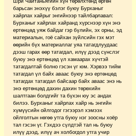
Шри Чайтаньягийн хүн төрөлхтөнд өргөн
барьсан энэхүү бэлэг буюу Бурханыг
хайрлах хайрыг энгийнээр тайлбарлавал:
Бурханыг хайрлах хайранд хүрснээр хүн энэ
ертөнцөд уяж байдаг гэр бүлийн, эх орны, эд
материалын, гоё сайхан зүйлсийн гэх мэт
өөрийн бүх материаллаг уяа татагдлуудаас
дээш гарах өөр татагдал, илүү дээд сүнслэг
буюу энэ ертөнцөд үл хамаарах хүчтэй
татагдалтай болно гэсэн үг юм. Хэрвээ тийм
татагдал үл байх аваас буюу энэ ертөнцөд
татагдах татагдал байсаар байх аваас энэ нь
энэ ертөнцөд дахин дахин төрөхийн
шалтгаан болдгийг та бүхэн юу эс андах
билээ. Бурханыг хайрлах хайр нь энгийн
хүмүүсийн ойлгодог гэгээрэл хэмээх
ойлголтын нөгөө утга буюу нэг зоосны хоёр
тал гэсэн үг. Гэхдээ сүлдтэй тал нь буюу
илүү дээд, илүү ач холбогдол утга учир