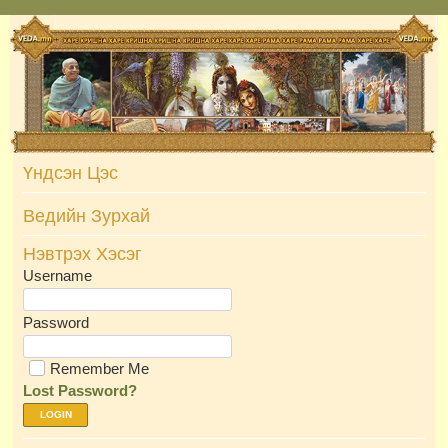
Skip
to
content
Үндсэн Цэс
Ведийн Зурхай
Нэвтрэх Хэсэг
Username
Password
Remember Me
Lost Password?
LOGIN