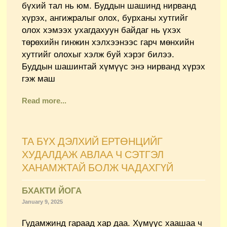
бүхий тал нь юм. Буддын шашинд нирванд
хүрэх, ангижралыг олох, бурханы хутгийг
олох хэмээх ухагдахуун байдаг нь үхэх
төрөхийн гинжин хэлхээнээс гарч мөнхийн
хутгийг олохыг хэлж буй хэрэг билээ.
Буддын шашинтай хүмүүс энэ нирванд хүрэх
гэж маш
Read more...
ТА БҮХ ДЭЛХИЙ ЕРТӨНЦИЙГ
ХУДАЛДАЖ АВЛАА Ч СЭТГЭЛ
ХАНАМЖТАЙ БОЛЖ ЧАДАХГҮЙ
БХАКТИ ЙОГА
January 9, 2025
Гудамжинд гараад хар даа. Хүмүүс хаашаа ч