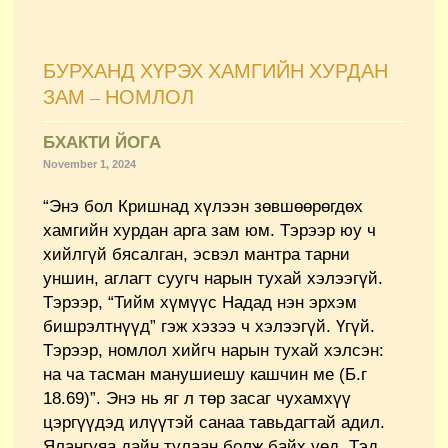
БУРХАНД ХҮРЭХ ХАМГИЙН ХУРДАН
ЗАМ – НОМЛОЛ
БХАКТИ ЙОГА
November 1, 2024
“Энэ бол Кришнад хүлээн зөвшөөрөгдөх
хамгийн хурдан арга зам юм. Тэрээр юу ч
хийлгүй бясалган, эсвэл мантра тарни
уншин, аглагт суугч нарын тухай хэлээгүй.
Тэрээр, “Тийм хүмүүс Надад нэн эрхэм
бишрэлтнүүд” гэж хэзээ ч хэлээгүй. Үгүй.
Тэрээр, номлол хийгч нарын тухай хэлсэн:
на ча тасман манушиешу кашчин ме (Б.г
18.69)”. Энэ нь яг л төр засаг чухамхүү
цэргүүдэд илүүтэй санаа тавьдагтай адил.
Ялангуяа дайн тулаан болж байх үед. Тэд