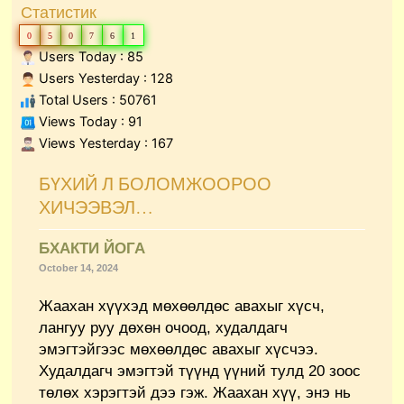
Статистик
0
5
0
7
6
1
Users Today : 85
Users Yesterday : 128
Total Users : 50761
Views Today : 91
Views Yesterday : 167
Page
Page
Page
Page
Page
Page
Page
Page
Page
Page
Page
Page
Page
БҮХИЙ Л БОЛОМЖООРОО
ХИЧЭЭВЭЛ…
БХАКТИ ЙОГА
October 14, 2024
Жаахан хүүхэд мөхөөлдөс авахыг хүсч,
лангуу руу дөхөн очоод, худалдагч
эмэгтэйгээс мөхөөлдөс авахыг хүсчээ.
Худалдагч эмэгтэй түүнд үүний тулд 20 зоос
төлөх хэрэгтэй дээ гэж. Жаахан хүү, энэ нь