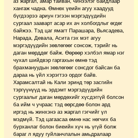
аз жаргал, амар тайван, чинээлэг байдлаар
хангаж чадна. Өмнөх үеийн агуу хаадууд
бүгдээрээ ариун гэгээн мэргэдүүдийн
сургаал зааварт асар их ач холбогдлыг өгдөг
байжээ. Тэд цаг ямагт Парашара, Вьясадева,
Нарада, Девала, Асита гэх мэт агуу
мэргэдүүдийн зөвлөгөөг сонсож, тэрийг нь
даган мөрддөг байж. Өөрөөр хэлбэл ямар нэг
чухал шийдвэр гаргахын өмнө тэд
брахмануудын зөвлөгөөг сонсдог байсан ба
дараа нь үйл хэрэгтээ ордог байв.
Харамсалтай нь Кали эринд төр засгийн
тэргүүнүүд нь эрдэмт мэргэдүүдийн
сургаалыг даган мөрдөхийг хүсдэггүй болсон
ба ийм ч учраас тэд өөрсдөө болон ард
иргэд нь жинхэнэ аз жаргал гэгчийг үл
мэдмүй. Тэд цагаасаа өмнө нас нөгчих ба
бурханлаг болон биеийн хүч нь үгүй болж
бараг л ядуу гуйланчлалын амьдралаар