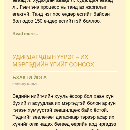
л.. Гэвч энэ процесс нь танд аз жаргалыг
өгөхгүй. Танд нэг хос өндөр өсгийт байсан
бол одоо 150 өндөр өсгийттэй боллоо.
Read more...
УДИРДАГЧДЫН ҮҮРЭГ – ИХ
МЭРГЭДИЙН ҮГИЙГ СОНСОХ
БХАКТИ ЙОГА
February 8, 2025
Ведийн нийгмийн хууль ёсоор бол хаан хүн
бүхий л асуудлаа их мэргэдтэй болон ариун
гэгээн хүмүүстэй зөвшилцөж байх ёстой.
Тэднийг зөвлөгөөг дагаснаар тэрээр асар их
хүчийг олж чадах бөгөөд өөрийн ард иргэдээ