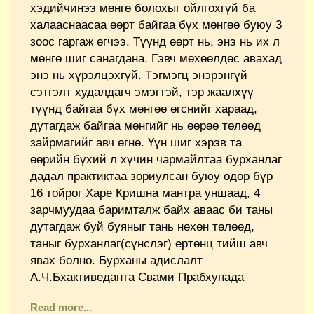
хэдийчинээ мөнгө болохыг ойлгохгүй ба
халааснаасаа өөрт байгаа бүх мөнгөө буюу 3
зоос гаргаж өгчээ. Түүнд өөрт нь, энэ нь их л
мөнгө шиг санагдана. Гэвч мөхөөлдөс авахад
энэ нь хүрэлцэхгүй. Тэгмэгц энэрэнгүй
сэтгэлт худалдагч эмэгтэй, тэр жаалхүү
түүнд байгаа бүх мөнгөө өгснийг хараад,
дутагдаж байгаа мөнгийг нь өөрөө төлөөд
зайрмагийг авч өгнө. Үүн шиг хэрэв та
өөрийн бүхий л хүчин чармайлтаа бурханлаг
дадал практиктаа зориулсан буюу өдөр бүр
16 тойрог Харе Кришна мантра уншаад, 4
зарчмуудаа баримталж байх аваас би таны
дутагдаж буй буяныг тань нөхөн төлөөд,
таныг бурханлаг(сүнслэг) ертөнц тийш авч
явах болно. Бурханы адислалт
А.Ч.Бхактиведанта Свами Прабхупада
Read more...