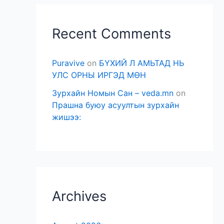
Recent Comments
Puravive
on
БҮХИЙ Л АМЬТАД НЬ
УЛС ОРНЫ ИРГЭД МӨН
Зурхайн Номын Сан – veda.mn
on
Прашна буюу асуултын зурхайн
жишээ:
Archives