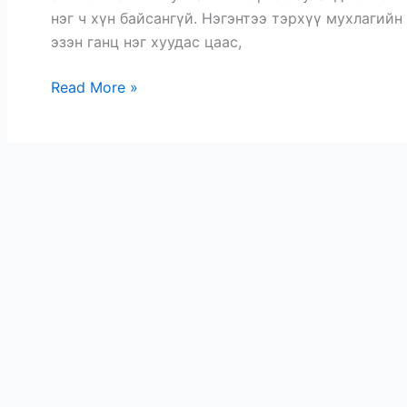
нэг ч хүн байсангүй. Нэгэнтээ тэрхүү мухлагий
эзэн ганц нэг хуудас цаас,
Read More »