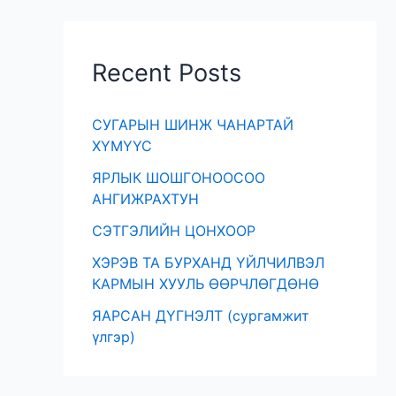
Recent Posts
СУГАРЫН ШИНЖ ЧАНАРТАЙ
ХҮМҮҮС
ЯРЛЫК ШОШГОНООСОО
АНГИЖРАХТУН
СЭТГЭЛИЙН ЦОНХООР
ХЭРЭВ ТА БУРХАНД ҮЙЛЧИЛВЭЛ
КАРМЫН ХУУЛЬ ӨӨРЧЛӨГДӨНӨ
ЯАРСАН ДҮГНЭЛТ (сургамжит
үлгэр)