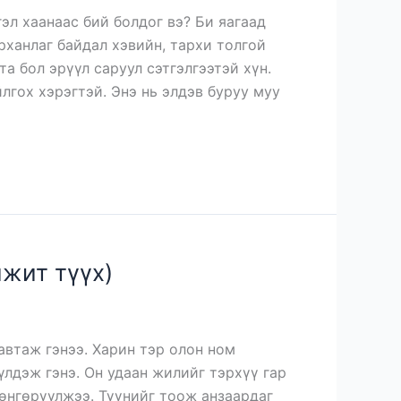
гэл хаанаас бий болдог вэ? Би яагаад
рханлаг байдал хэвийн, тархи толгой
та бол эрүүл саруул сэтгэлгээтэй хүн.
лгох хэрэгтэй. Энэ нь элдэв буруу муу
жит түүх)
автаж гэнээ. Харин тэр олон ном
үлдэж гэнэ. Он удаан жилийг тэрхүү гар
өнгөрүүлжээ. Түүнийг тоож анзаардаг