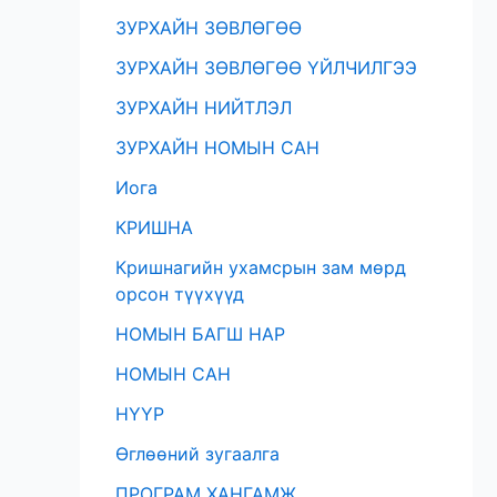
ЗУРХАЙН ЗӨВЛӨГӨӨ
ЗУРХАЙН ЗӨВЛӨГӨӨ ҮЙЛЧИЛГЭЭ
ЗУРХАЙН НИЙТЛЭЛ
ЗУРХАЙН НОМЫН САН
Иога
КРИШНА
Кришнагийн ухамсрын зам мөрд
орсон түүхүүд
НОМЫН БАГШ НАР
НОМЫН САН
НҮҮР
Өглөөний зугаалга
ПРОГРАМ ХАНГАМЖ