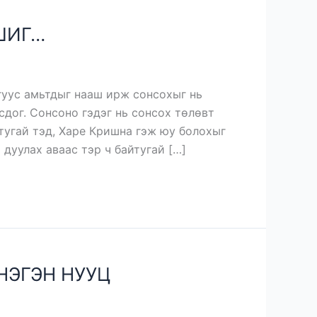
ШИГ…
дгуус амьтдыг нааш ирж сонсохыг нь
сдог. Сонсоно гэдэг нь сонсох төлөвт
йтугай тэд, Харе Кришна гэж юу болохыг
 дуулах аваас тэр ч байтугай […]
НЭГЭН НУУЦ