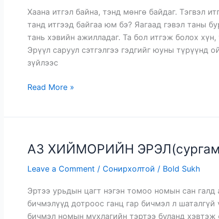
НЭГЭН
Хаана итгэл байна, тэнд мөнгө байдаг. Тэгвэл ит
НУУЦ
танд итгээд байгаа юм бэ? Яагаад гэвэл таны бу
тань хэвийн ажилладаг. Та бол итгэж болох хүн, 
Эрүүл саруул сэтгэлгээ гэдгийг юуны түрүүнд ой
зүйлээс
Read More »
АЗ ХИЙМОРИЙН ЭРЭЛ(сургам
АЗ
ХИЙМОРИЙН
Leave a Comment
/
Сонирхолтой
/
Bold Sukh
ЭРЭЛ(сургамжит
түүх)
Эртээ урьдын цагт нэгэн томоо номын сан галд 
бичмэлүүд дотроос ганц гар бичмэл л шаталгүй 
бичмэл номын мухлагийн тэртээ буланд хэвтэж 