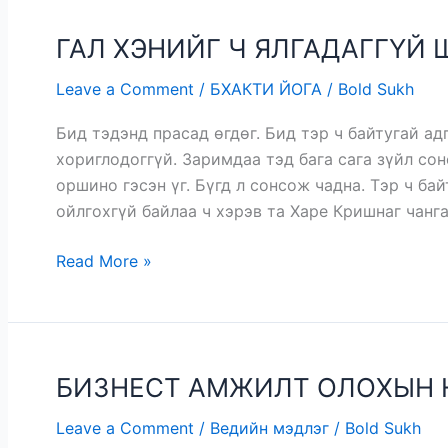
ГАЛ ХЭНИЙГ Ч ЯЛГАДАГГҮЙ 
ГАЛ
ХЭНИЙГ
Leave a Comment
/
БХАКТИ ЙОГА
/
Bold Sukh
Ч
ЯЛГАДАГГҮЙ
Бид тэдэнд прасад өгдөг. Бид тэр ч байтугай а
ШИГ…
хориглодоггүй. Заримдаа тэд бага сага зүйл сон
оршино гэсэн үг. Бүгд л сонсож чадна. Тэр ч ба
ойлгохгүй байлаа ч хэрэв та Харе Кришнаг чанга
Read More »
БИЗНЕСТ АМЖИЛТ ОЛОХЫН 
БИЗНЕСТ
АМЖИЛТ
Leave a Comment
/
Ведийн мэдлэг
/
Bold Sukh
ОЛОХЫН