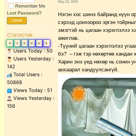
May 22, 2026
Remember Me
Lost Password?
Нэгэн хос шинэ байранд нүүн ор
LOGIN
сэрээд цонхоороо эргэн тойрныг
эмэгтэй нь цагаан хэрэглэлээ х
Статистик
ажиглав.
0
5
0
8
6
8
-Түүний цагаан хэрэглэлээ угаа
Users Today : 50
бэ? – гэж тэр нөхөртөө хандан 
Users Yesterday :
Харин энэ үед нөхөр нь сонин у
142
анхаарал хандуулсангүй.
Total Users :
50868
Views Today : 51
Views Yesterday :
156