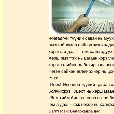
-Магадгүй түүний саван нь муух
эмэгтэй юмаа сайн угааж чаддаг
хэрэгтэй дээ! – гэж хайнгадуух
Хөрш эмэгтэй нь цагаан хэрэглэ
хэрэглэлийнх нь бохир завааныг
Нэгэн сайхан өглөө эхнэр нь цо
гэнэ:
-Пөөх! Өнөөдөр түүний цагаан х
болчихжээ. Эцэст нь хөрш маань
-Яг ч тийм бишээ, өнөө өглөө би
юм л даа, – гэж нөхөр нь хэлжээ
Бэлтгэсэн: Балабхадра дас