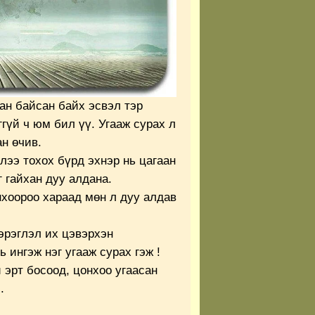
ан байсан байх эсвэл тэр
гүй ч юм бил үү. Угааж сурах л
ан өчив.
лээ тохох бүрд эхнэр нь цагаан
 гайхан дуу алдана.
нхоороо хараад мөн л дуу алдав
эрэглэл их цэвэрхэн
 ингэж нэг угааж сурах гэж !
 эрт босоод, цонхоо угаасан
.