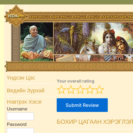
Skip
to
content
Үндсэн Цэс
Your overall rating
Ведийн Зурхай
Нэвтрэх Хэсэг
Submit Review
Username
БОХИР ЦАГААН ХЭРЭГЛЭЛ
Password