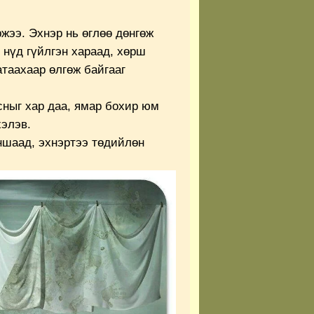
жээ. Эхнэр нь өглөө дөнгөж
 нүд гүйлгэн хараад, хөрш
атаахаар өлгөж байгааг
сныг хар даа, ямар бохир юм
хэлэв.
ншаад, эхнэртээ төдийлөн