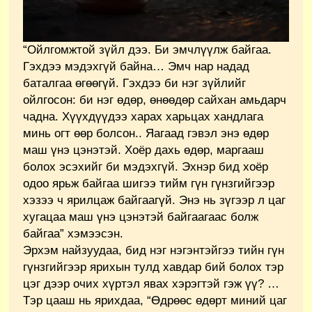
“Ойлгомжтой зүйл дээ. Би эмчлүүлж байгаа.
Гэхдээ мэдэхгүй байна… Эмч нар надад
баталгаа өгөөгүй. Гэхдээ би нэг зүйлийг
ойлгосон: би нэг өдөр, өнөөдөр сайхан амьдарч
чадна. Хүүхдүүдээ харах харьцах хандлага
минь огт өөр болсон.. Яагаад гэвэл энэ өдөр
маш үнэ цэнэтэй. Хоёр дахь өдөр, маргааш
болох эсэхийг би мэдэхгүй. Эхнэр бид хоёр
одоо ярьж байгаа шигээ тийм гүн гүнзгийгээр
хэзээ ч ярилцаж байгаагүй. Энэ нь зүгээр л цаг
хугацаа маш үнэ цэнэтэй байгаагаас болж
байгаа” хэмээсэн.
Эрхэм найзуудаа, бид нэг нэгэнтэйгээ тийн гүн
гүнзгийгээр ярихын тулд хавдар бий болох тэр
цэг дээр очих хүртэл явах хэрэгтэй гэж үү? …
Тэр цааш нь ярихдаа, “Өдрөөс өдөрт миний цаг