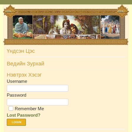
Skip
to
content
Үндсэн Цэс
Ведийн Зурхай
Нэвтрэх Хэсэг
Username
Password
Remember Me
Lost Password?
LOGIN