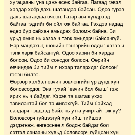
хугацааны үнэ цэнэ өсөж байгаа. Яагаад гэвэл
хавдар хоёр дахь шатандаа байсан. Одоо гурав
дахь шатандаа очсон. Газар авч хүндрээд
байгаа гэдгийг би ойлгож байгаа. Гэхдээ надад
өдөр бүр сайхан амьдрах боломж байна. Би
урьд өмнө нь хэзээ ч тэгж амьдарч байсангүй.
Нар мандахыг, шөнийн тэнгэрийн оддыг хэзээ ч
тэгж харж байсангүй. Одоо харин би хардаг
болсон. Одоо би сонсдог болсон. Өөрийн
өвчиндөө би тийм л ихээр талархдаг болсон”
гэсэн билээ.
Өөрөөр хэлбэл өвчин зовлонгийн үр дүнд хүн
боловсордог. Энэ тухай “өвчин бол багш” гэж
ярих нь ч байдаг. Хэрэв та шатаж үхэх
тавилантай бол та живэхгүй. Тийм байхад
сандарч тэвдээд байх нь утга учиртай гэж үү?
Боловсорч гүйцээгүй хүн ийш тийшээ
дэгдэгнэж, өнгөрснөө л бодож байдаг бол
сэтгэл санааны хувьд боловсорч гүйцсэн хүн