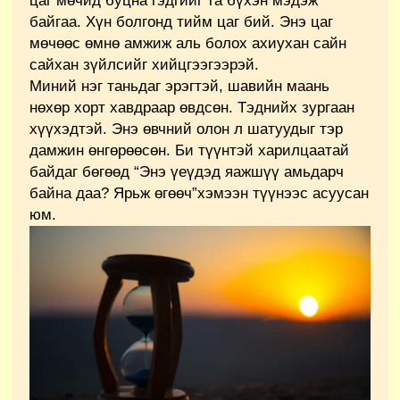
цаг мөчид буцна гэдгийг та бүхэн мэдэж
байгаа. Хүн болгонд тийм цаг бий. Энэ цаг
мөчөөс өмнө амжиж аль болох ахиухан сайн
сайхан зүйлсийг хийцгээгээрэй.
Миний нэг таньдаг эрэгтэй, шавийн маань
нөхөр хорт хавдраар өвдсөн. Тэднийх зургаан
хүүхэдтэй. Энэ өвчний олон л шатуудыг тэр
дамжин өнгөрөөсөн. Би түүнтэй харилцаатай
байдаг бөгөөд “Энэ үеүдэд яажшүү амьдарч
байна даа? Ярьж өгөөч”хэмээн түүнээс асуусан
юм.