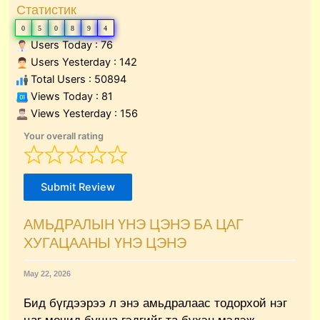
Статистик
0
5
0
8
9
4
Users Today : 76
Users Yesterday : 142
Total Users : 50894
Views Today : 81
Views Yesterday : 156
Your overall rating
Submit Review
АМЬДРАЛЫН ҮНЭ ЦЭНЭ БА ЦАГ
ХУГАЦААНЫ ҮНЭ ЦЭНЭ
May 22, 2026
Бид бүгдээрээ л энэ амьдралаас тодорхой нэг