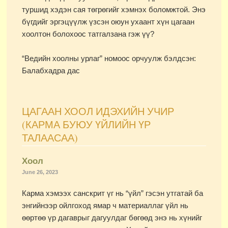
туршид хэдэн сая төгрөгийг хэмнэх боломжтой. Энэ
бүгдийг эргэцүүлж үзсэн оюун ухаант хүн цагаан
хоолтон болохоос татгалзана гэж үү?
“Ведийн хоолны урлаг” номоос орчуулж бэлдсэн:
Балабхадра дас
ЦАГААН ХООЛ ИДЭХИЙН УЧИР
(КАРМА БУЮУ ҮЙЛИЙН ҮР
ТАЛААСАА)
Хоол
June 26, 2023
Карма хэмээх санскрит үг нь “үйл” гэсэн утгатай ба
энгийнээр ойлгоход ямар ч материаллаг үйл нь
өөртөө үр дагаврыг дагуулдаг бөгөөд энэ нь хүнийг