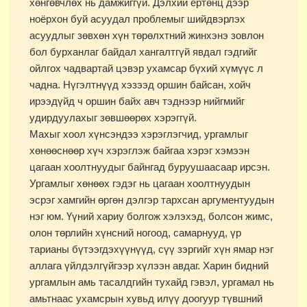
хөнгөвчлөх нь дамжиггүй. Дэлхий ертөнц дээр
ноёрхон буй асуудал проблемыг шийдвэрлэх
асуудлыг зөвхөн хүн төрөлхтний жинхэнэ зовлон
бол бурханлаг байдал хангалтгүй явдал гэдгийг
ойлгох чадвартай цэвэр ухамсар бүхий хүмүүс л
чадна. Нүгэлтнүүд хэзээд оршин байсан, хойч
ирээдүйд ч оршин байх авч тэднээр нийгмийг
удирдуулахыг зөвшөөрөх хэрэггүй.
Махыг хоол хүнсэндээ хэрэглэгчид, ургамлыг
хөнөөснөөр хүч хэрэглэж байгаа хэрэг хэмээн
цагаан хоолтнуудыг байнгад буруушаасаар ирсэн.
Ургамлыг хөнөөх гэдэг нь цагаан хоолтнуудын
эсрэг хамгийн өргөн дэлгэр тархсан аргументуудын
нэг юм. Үүний хариу болгож хэлэхэд, болсон жимс,
олон төрлийн хүнсний ногоод, самарнууд, үр
тарианы бүтээгдэхүүнүүд, сүү зэргийг хүн ямар нэг
аллага үйлдэлгүйгээр хүлээн авдаг. Харин бидний
ургамлын амь тасалдгийн тухайд гэвэл, ургамал нь
амьтнаас ухамсрын хувьд илүү доогуур түвшний