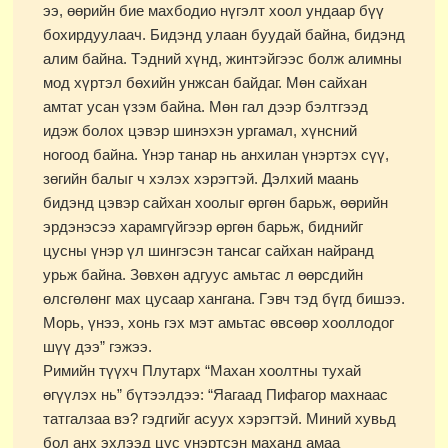
ээ, өөрийн бие махбодио нүгэлт хоол ундаар бүү
бохирдуулаач. Бидэнд улаан буудай байна, бидэнд
алим байна. Тэдний хүнд, жинтэйгээс болж алимны
мод хүртэл бөхийн унжсан байдаг. Мөн сайхан
амтат усан үзэм байна. Мөн гал дээр бэлтгээд
идэж болох цэвэр шинэхэн ургамал, хүнсний
ногоод байна. Үнэр танар нь анхилан үнэртэх сүү,
зөгийн балыг ч хэлэх хэрэгтэй. Дэлхий маань
бидэнд цэвэр сайхан хоолыг өргөн барьж, өөрийн
эрдэнэсээ харамгүйгээр өргөн барьж, биднийг
цусны үнэр үл шингэсэн тансаг сайхан найранд
урьж байна. Зөвхөн адгуус амьтас л өөрсдийн
өлсгөлөнг мах цусаар хангана. Гэвч тэд бүгд бишээ.
Морь, үнээ, хонь гэх мэт амьтас өвсөөр хооллодог
шүү дээ” гэжээ.
Римийн түүхч Плутарх “Махан хоолтны тухай
өгүүлэх нь” бүтээлдээ: “Яагаад Пифагор махнаас
татгалзаа вэ? гэдгийг асуух хэрэгтэй. Миний хувьд
бол анх эхлээд цус үнэртсэн маханд амаа