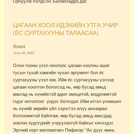
Орчуулж бэлдсэн: Балабхадра дас
ЦАГААН ХООЛ ИДЭХИЙН УТГА УЧИР
(ЁС СУРТАХУУНЫ ТАЛААСАА)
Хоол
June 26, 2023
Олон тооны үзэл онолоос цагаан хоолны ашиг
тусын тухай хамгийн чухал аргумент бол ёс
суртахууны үзэл юм. Ийм ёс суртахууны үзлээр
цагаан хоолтон бологсод нь, өөр бусад амьд
амьтад нь хүнийхтэй адил эмоцитой, мэдрэмжтэй
гэдэг нотолгоог үндэс болгодог. Ийм итгэл үнэмшил
нь хүнийг өөрийн үйл хэрэгтээ илүү анхаарал
болгоомжтой байлгаж, өөр бусад амьд амьтдад
зовлон зүдгүүрийг учруулахгүй байхыг хичээдэг.
Эртний нэрт математикч Пифагор: “Ах дүүс минь