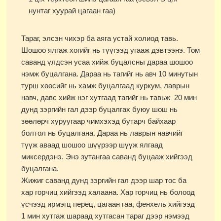
нунтаг хуурай цагаан гаа)
Тараг, элсэн чихэр ба аяга устай холиод тавь.
Шошоо ялгаж хогийг нь түүгээд угааж дэвтээнэ. Том
саванд үлдсэн усаа хийж буцалсны дараа шошоо
нэмж буцалгана. Дараа нь тагийг нь авч 10 минутын
турш хөөсийг нь хамж буцалгаад куркум, лаврын
навч, давс хийж нэг хутгаад тагийг нь тавьж 20 мин
дунд зэргийн гал дээр буцалгах буюу шош нь
зөөлөрч хуруугаар чимхэхэд бутарч байхаар
болтол нь буцалгана. Дараа нь лаврын навчийг
түүж аваад шошоо шүүрээр шүүж ялгаад
миксердэнэ. Энэ зутангаа саванд буцааж хийгээд
буцалгана.
Жижиг саванд дунд зэргийн гал дээр шар тос ба
хар горчиц хийгээд халаана. Хар горчиц нь болоод
үсчээд ирмэгц перец, цагаан гаа, фенхель хийгээд
1 мин хутгаж шараад хутгасан тараг дээр нэмээд