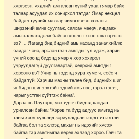
хүргэсэн, үхдлийг амталсан хүний ухаан ямар байх
талаар асуудал их сонирхол татдаг. Ямар нөхцөл
байдал түүнийг махаар чимэглэсэн хоолны
ширээний өмнө суулгаж, саяхан мөөрч, янцгааж,
амьсгалж хөдөлж байсан хоолыг хоол гэж нэрлэнэ
вэ? … Яагаад бид бидний амь насанд заналхийлж
байдаг чоно, арслан гээч амьтдыг үл идэж, харин
үүний оронд бидэнд ямар ч хор хохирол
учруулдаггүй дуулгавартай, хөөрхий амьтдыг
хорооно вэ? Учир нь тэдэнд хурц хумс ч, соёо ч
байдаггүй. Хэрчим махны төлөө бид, биднийх шиг
яг бидэн шиг эрхтэй тэдний амь нас, гэрэл гэгээ,
нарыг устган сүйтгэж байна”.
Дараа нь Плутарх, мах идэгч бүгдэд хандан
уриалсан байна: “Хэрэв та бүгд адгуус амьтад нь
таны хоол хүнсэнд зориулагдсан гэдэгт итгэлтэй
байгаа бол та эхлээд махыг нь идэхийг хүсэж
байгаа тэр амьтныгаа өөрөө эхлээд хороо. Гэвч та