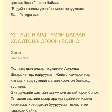
цэгнэж болно” гэсэн байдаг.
“Ведийн хоолны урлаг” номоос орчуулсан:
Балабхадра дас
ХЯТАДЫН АРД ТҮМЭН ЦАГААН
ХООЛТОН(НОГООН) БОЛНО.
Хоол
June 26, 2023
Холливудын алдарт жүжигчин Арнольд
Шварцнеггер, найруулагч Жеймс Камерон нар
хятадын ард түмнийг цагаан хоолтон болоход
туслана.
Энэ дэлхийн хамгийн шигүү хүн амтай орон болох
Хятадын засгийн газар ард иргэдийнхээ махны
хэрэглээг хоёр дахин бууруулах төлөвлөгөө
гаргасан байна.