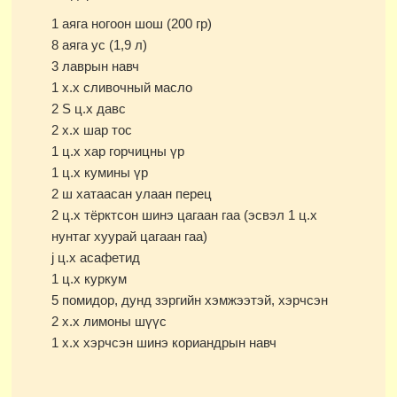
1 аяга ногоон шош (200 гр)
8 аяга ус (1,9 л)
3 лаврын навч
1 х.х сливочный масло
2 Ѕ ц.х давс
2 х.х шар тос
1 ц.х хар горчицны үр
1 ц.х кумины үр
2 ш хатаасан улаан перец
2 ц.х тёрктсон шинэ цагаан гаа (эсвэл 1 ц.х
нунтаг хуурай цагаан гаа)
ј ц.х асафетид
1 ц.х куркум
5 помидор, дунд зэргийн хэмжээтэй, хэрчсэн
2 х.х лимоны шүүс
1 х.х хэрчсэн шинэ кориандрын навч