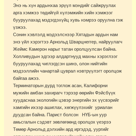
Энэ нь хүн ардынхаа эрүүл мэндийг сайжруулах
арга хэмжээ төдийгүй хүлэмжийн хийн хэмжээг
бууруулахад мэдэгдэхүйц хувь нэмрээ оруулна гэж
үзжээ.
Сонин хэвлэлд мэдээлснээр Хятадын ардын нам
энэ үйл хэрэгтээ Арнольд Шварцнеггер, найруулагч
Жеймс Камерон нарыг татан оролцуулсан байна.
Холливудын эдгээр алдартнууд махны хэрэглээг
бууруулахад чиглэгдсэн шинэ, олон нийтийн
мэдээллийн чанартай цуврал нэвтрүүлэгт оролцож
байгаа ажээ.
Терминаторын дүрд тоглож асан, Калифорни
мужийн амбан захирагч тэрээр өөрийн Фэйсбүүк
хуудаснаа экологийн цэвэр энергийн эх үүсвэрийг
хамгийн ихээр ашиглах, хөгжүүлэхийг уриалан
дуудсан байна. Парист болсон НҮБ-ын уур
амьсгалын сэдэвт зөвлөгөөнд оролцох үеэрээ
Төмөр Арнольд дэлхийн ард иргэдэд, уургийг