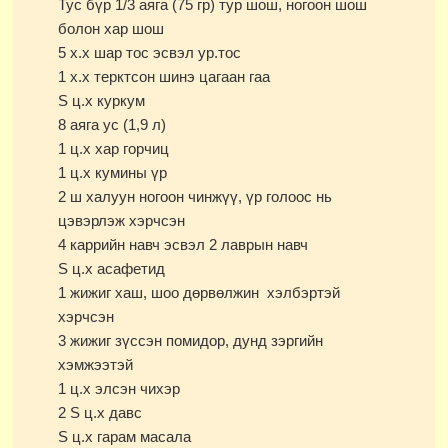
Тус бүр 1/3 аяга (75 гр) тур шош, ногоон шош
болон хар шош
5 х.х шар тос эсвэл ур.тос
1 х.х терктсон шинэ цагаан гаа
Ѕ ц.х куркум
8 аяга ус (1,9 л)
1 ц.х хар горчиц
1 ц.х кумины үр
2 ш халуун ногоон чинжүү, үр голоос нь
цэвэрлэж хэрчсэн
4 каррийн навч эсвэл 2 лаврын навч
Ѕ ц.х асафетид
1 жижиг хаш, шоо дөрвөлжин хэлбэртэй
хэрчсэн
3 жижиг зүссэн помидор, дунд зэргийн
хэмжээтэй
1 ц.х элсэн чихэр
2 Ѕ ц.х давс
Ѕ ц.х гарам масала