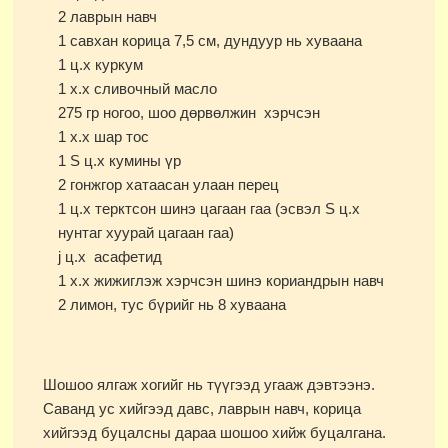
2 лаврын навч
1 савхан корица 7,5 см, дундуур нь хуваана
1 ц.х куркум
1 х.х сливочный масло
275 гр ногоо, шоо дөрвөлжин хэрчсэн
1 х.х шар тос
1 Ѕ ц.х кумины үр
2 гонжгор хатаасан улаан перец
1 ц.х терктсон шинэ цагаан гаа (эсвэл Ѕ ц.х
нунтаг хуурай цагаан гаа)
ј ц.х асафетид
1 х.х жижиглэж хэрчсэн шинэ кориандрын навч
2 лимон, тус бүрийг нь 8 хуваана
Шошоо ялгаж хогийг нь түүгээд угааж дэвтээнэ.
Саванд ус хийгээд давс, лаврын навч, корица
хийгээд буцалсны дараа шошоо хийж буцалгана.