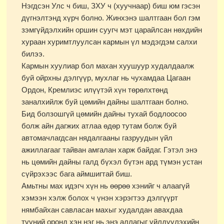
Нэгдсэн Улс ч биш, ЗХУ ч (хуучнаар) биш юм гэсэн
дүгнэлтэнд хүрч болно. Жинхэнэ шалтгаан бол гэм
зэмгүйдэлхийн оршин суугч мэт царайлсан нөхдийн
хураан хуримтлуулсан кармын үл мэдэгдэм салхи
билээ.
Кармын хуулиар бол махан хуушуур худалдаалж
буй ойрхны дэлгүүр, мухлаг нь чухамдаа Цагаан
Ордон, Кремлиэс илүүтэй хүн төрөлхтөнд
заналхийлж буй цөмийн дайны шалтгаан болно.
Бид болзошгүй цөмийн дайны тухай бодлоосоо
болж айн дагжих атлаа өдөр тутам болж буй
автомачлагдсан нядалгааны газруудын үйл
ажиллагааг тайван амгалан харж байдаг. Гэтэл энэ
нь цөмийн дайны галд бүхэл бүтэн ард түмэн устан
сүйрэхээс бага аймшигтай биш.
Амьтны мах идэгч хүн нь өөрөө хэнийг ч алаагүй
хэмээн хэлж болох ч үнэн хэрэгтээ дэлгүүрт
нямбайхан савласан махыг худалдан авахдаа
түүний оронд хэн нэг нь энэ аллагыг үйлдүүлэхийн