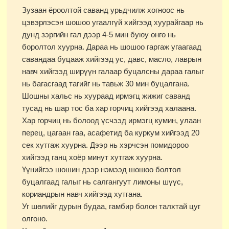
Зузаан ёроолтой саванд урьдчилж хогноос нь
цэвэрлэсэн шошоо угаалгүй хийгээд хуурайгаар нь
дунд зэргийн гал дээр 4-5 мин буюу өнгө нь
боролтол хуурна. Дараа нь шошоо гаргаж угаагаад
савандаа буцааж хийгээд ус, давс, масло, лаврын
навч хийгээд ширүүн галаар буцалсны дараа галыг
нь багасгаад тагийг нь тавьж 30 мин буцалгана.
Шошны хальс нь хуураад ирмэгц жижиг саванд
тусад нь шар тос ба хар горчиц хийгээд халаана.
Хар горчиц нь болоод үсчээд ирмэгц кумин, улаан
перец, цагаан гаа, асафетид ба куркум хийгээд 20
сек хутгаж хуурна. Дээр нь хэрчсэн помидороо
хийгээд ганц хоёр минут хутгаж хуурна.
Үүнийгээ шошин дээр нэмээд шошоо болтол
буцалгаад галыг нь салгангуут лимоны шүүс,
кориандрын навч хийгээд хутгана.
Уг шөлийг дурын будаа, гамбир болон талхтай цуг
олгоно.