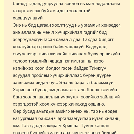
бөгөөд тэдэнд учруулах зовлон нь мал нядалгааны
газарт амсаж буй амьтдын зовлонтой
харьцуулшгүй.
Энэ нь бид цагаан хоолтнууд нь ургамлыг хөнөөдөг,
энэ аллага нь мөн л хүчирхийлэл гэдгийг бид
эсэргүүцэхгүй гэсэн санаа л даа. Гэхдээ бид огт
хоолгүйгээр оршин байж чадахгүй. Ведүүдэд
өгүүлснээр, жива живасйа живанам буюу оршихуйн
төлөөх тэмцлийн явцад нэг амьтан нь нөгөө
нэгийнхээ хоол болдог гэсэн байдаг. Тийнхүү
асуудал проблем хүчирхийллээс бүрэн дүүрэн
зайлсхийх явдал бус. Энэ нь бараг л боломжгүй.
Харин өөр бусад амьд амьтаст аль болох хамгийн
бага зовлон шаналлыг учруулж, өөрийгөө зайлшгүй
хэрэгцээтэй хоол хүнсээр хангахад оршино.
Өөр бусад амьтдын амийг хөнөөх нь, тэр нь ердөө
нэг ургамал байсан ч эргэлзээгүйгээр нүгэл хилэнц
юм. Гэвч дээд захирагч Кришна, Түүнд хандан
өргөсөн бүхнийг хүлээн авч, чингэснээрээ биднийг