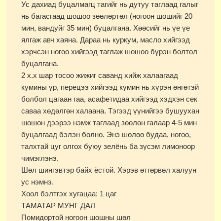
Ус дахиад буцалмагц тагийг нь дутуу таглаад галыг
нь багасгаад шошоо зөөлөртөл (ногоон шошийг 20
мин, вандуйг 35 мин) буцалгана. Хөөсийг нь үе үе
ялгаж авч хаяна. Дараа нь куркум, масло хийгээд
хэрчсэн ногоо хийгээд таглаж шошоо бүрэн болтол
буцалгана.
2 х.х шар тосоо жижиг саванд хийж халаагаад
кумины үр, перецээ хийгээд кумин нь хүрэн өнгөтэй
болбол цагаан гаа, асафетидаа хийгээд хэдхэн сек
саваа хөдөлгөн халаана. Тэгээд үүнийгээ бушуухан
шошон дээрээ нэмж таглаад зөөлөн галаар 4-5 мин
буцалгаад бэлэн болно. Энэ шөлөө будаа, ногоо,
талхтай цуг олгох буюу зелёнь ба зүсэм лимоноор
чимэглэнэ.
Шөл шингэвтэр байх ёстой. Хэрэв өтгөрвөл халуун
ус нэмнэ.
Хоол бэлтгэх хугацаа: 1 цаг
ТАМАТАР МУНГ ДАЛ
Помидортой ногоон шошны шөл