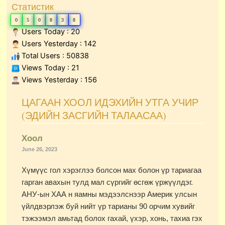
Статистик
0
5
0
8
3
8
Users Today : 20
Users Yesterday : 142
Total Users : 50838
Views Today : 21
Views Yesterday : 156
Page
Page
Page
Page
ЦАГААН ХООЛ ИДЭХИЙН УТГА УЧИР
(ЭДИЙН ЗАСГИЙН ТАЛААСАА)
Хоол
June 26, 2023
Хүмүүс гол хэрэглээ болсон мах болон үр тариагаа
гарган авахын тулд мал сүргийг өсгөж үржүүлдэг.
АНУ-ын ХАА н яамны мэдээлснээр Америк улсын
үйлдвэрлэж буй нийт үр тарианы 90 орчим хувийг
тэжээмэл амьтад болох гахай, үхэр, хонь, тахиа гэх