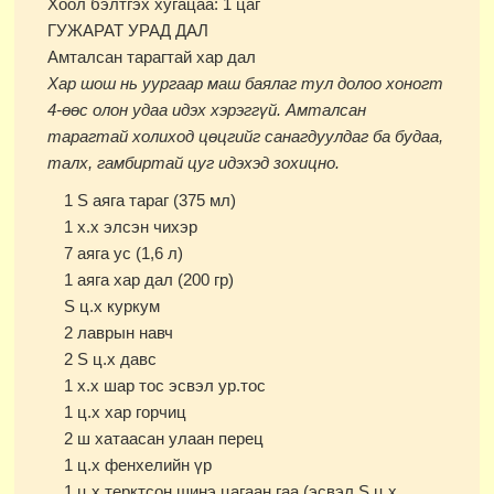
Хоол бэлтгэх хугацаа: 1 цаг
ГУЖАРАТ УРАД ДАЛ
Амталсан тарагтай хар дал
Хар шош нь уургаар маш баялаг тул долоо хоногт
4-өөс олон удаа идэх хэрэггүй. Амталсан
тарагтай холиход цөцгийг санагдуулдаг ба будаа,
талх, гамбиртай цуг идэхэд зохицно.
1 Ѕ аяга тараг (375 мл)
1 х.х элсэн чихэр
7 аяга ус (1,6 л)
1 аяга хар дал (200 гр)
Ѕ ц.х куркум
2 лаврын навч
2 Ѕ ц.х давс
1 х.х шар тос эсвэл ур.тос
1 ц.х хар горчиц
2 ш хатаасан улаан перец
1 ц.х фенхелийн үр
1 ц.х терктсон шинэ цагаан гаа (эсвэл Ѕ ц.х