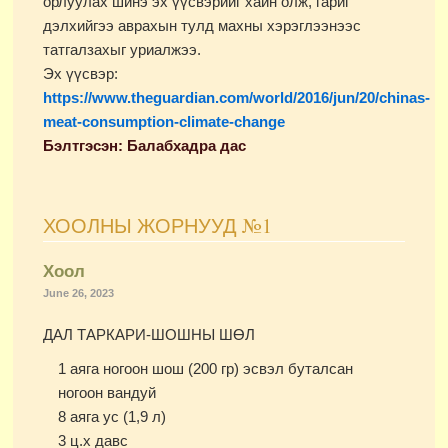
орлуулах шинэ эх үүсвэрийг хайн олж, гариг
дэлхийгээ аврахын тулд махны хэрэглээнээс
татгалзахыг уриалжээ.
Эх үүсвэр:
https://www.theguardian.com/world/2016/jun/20/chinas-
meat-consumption-climate-change
Бэлтгэсэн: Балабхадра дас
ХООЛНЫ ЖОРНУУД №1
Хоол
June 26, 2023
ДАЛ ТАРКАРИ-ШОШНЫ ШӨЛ
1 аяга ногоон шош (200 гр) эсвэл буталсан
ногоон вандуй
8 аяга ус (1,9 л)
3 ц.х давс