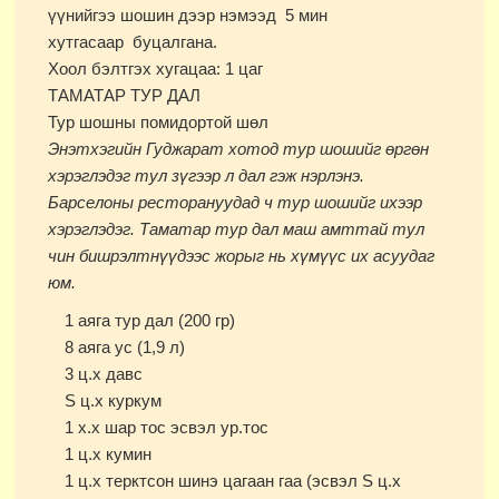
үүнийгээ шошин дээр нэмээд 5 мин
хутгасаар буцалгана.
Хоол бэлтгэх хугацаа: 1 цаг
ТАМАТАР ТУР ДАЛ
Тур шошны помидортой шөл
Энэтхэгийн Гуджарат хотод тур шошийг өргөн
хэрэглэдэг тул зүгээр л дал гэж нэрлэнэ.
Барселоны ресторануудад ч тур шошийг ихээр
хэрэглэдэг. Таматар тур дал маш амттай тул
чин бишрэлтнүүдээс жорыг нь хүмүүс их асуудаг
юм.
1 аяга тур дал (200 гр)
8 аяга ус (1,9 л)
3 ц.х давс
Ѕ ц.х куркум
1 х.х шар тос эсвэл ур.тос
1 ц.х кумин
1 ц.х терктсон шинэ цагаан гаа (эсвэл Ѕ ц.х