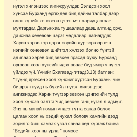
нүгэл хилэнцээс ангижруулдаг. Бэлдсэн хоол
хүнсээ Бурханд өргөхдөө бид дайны талбар дээр
олон хүнийг хөнөөсөн цэрэг мэт хариуцлагаас
мултардаг. Даргынхаа тушаалаар давшилтанд орж,
дайснаа хөнөөсөн цэрэг медалиар шагнагддаг.
Харин хэрэв тэр цэрэг өөрийн дур зоргоор хэн
нэгнийг хөнөөвөл шийтгэл хүлээх болно Үүнтэй
адилаар хэрэв бид зөвхөн прасад буюу Бурханд
өргөсөн хоол хүнсийг идэх аваас бид ямар ч нүгэл
үйлдэхгүй. Үүнийг Бхагавад-гитад(3.13) батлан:
“Түүнд өргөсөн хоол хүнсийг хүртсэн Бурханы чин
бишрэлтнүүд нь бүхий л нүгэл хилэнцээс
ангижирдаг. Харин түүгээр зөвхөн цэнгэхийн тулд
хоол хүнсээ бэлтгэгчид зөвхөн ганц нүгэл л идмүй”.
Энэ нь манай номын үндсэн утга санаа болох
цагаан хоол нь хэдий чухал боловч хамгийн дээд
зорилго биш хэмээх үзэл санаа өөд хүргэж байна
“Ведийн хоолны урлаг” номоос