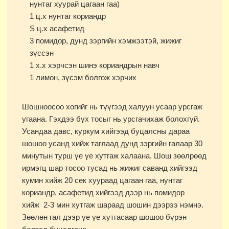
нунтаг хуурай цагаан гаа)
1 ц.х нунтаг кориандр
Ѕ ц.х асафетид
3 помидор, дунд зэргийн хэмжээтэй, жижиг
зүссэн
1 х.х хэрчсэн шинэ кориандрын навч
1 лимон, зүсэм болгож хэрчих
Шошноосоо хогийг нь түүгээд халуун усаар урсгаж
угаана. Гэхдээ бүх тосыг нь урсгачихаж болохгүй.
Усандаа давс, куркум хийгээд буцалсны дараа
шошоо усанд хийж таглаад дунд зэргийн галаар 30
минутын турш үе үе хутгаж халаана. Шош зөөлрөөд
ирмэгц шар тосоо тусад нь жижиг саванд хийгээд
кумин хийж 20 сек хуураад цагаан гаа, нунтаг
кориандр, асафетид хийгээд дээр нь помидор
хийж 2-3 мин хутгаж шараад шошин дээрээ нэмнэ.
Зөөлөн гал дээр үе үе хутгасаар шошоо бүрэн