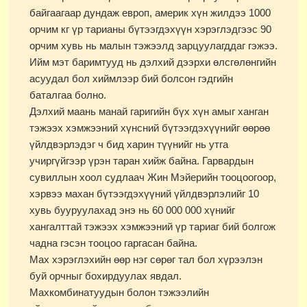
байгаагаар дундаж европ, америк хүн жилдээ 1000
орчим кг үр тарианы бүтээгдэхүүн хэрэглэдгээс 90
орчим хувь нь малын тэжээлд зарцуулагддаг гэжээ.
Ийм мэт баримтууд нь дэлхий дээрхи өлсгөлөнгийн
асуудал бол хиймлээр бий болсон гэдгийн
баталгаа болно.
Дэлхий маань манай гаригийн бүх хүн амыг ханган
тэжээх хэмжээний хүнсний бүтээгдэхүүнийг өөрөө
үйлдвэрлэдэг ч бид харин түүнийг нь утга
учиргүйгээр үрэн таран хийж байна. Гарвардын
сувиллын хоол судлаач Жин Мэйерийн тооцоогоор,
хэрвээ махан бүтээгдэхүүний үйлдвэрлэлийг 10
хувь бууруулахад энэ нь 60 000 000 хүнийг
хангалттай тэжээх хэмжээний үр тариаг бий болгож
чадна гэсэн тооцоо гаргасан байна.
Мах хэрэглэхийн өөр нэг сөрөг тал бол хүрээлэн
буй орчныг бохирдуулах явдал.
Махкомбинатуудын болон тэжээлийн