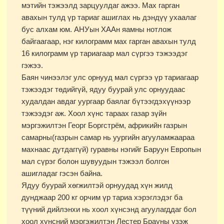
мэтийн тэжээлд зарцуулдаг ажээ. Мах гарган
авахын тулд үр тариаг ашиглах нь дэндүү ухаалаг
бус алхам юм. АНУын ХААн яамны нотлож
байгаагаар, нэг килограмм мах гарган авахын тулд
16 килограмм үр тариагаар мал сүргээ тэжээдэг
гэжээ.
Баян чинээлэг улс орнууд мал сүргээ үр тариагаар
тэжээдэг төдийгүй, ядуу буурай улс орнуудаас
худалдан авдаг уургаар баялаг бүтээгдэхүүнээр
тэжээдэг аж. Хоол хүнс тараах газар зүйн
мэргэжилтэн Георг Боргстрём, африкийн газрын
самарны(газрын самар нь уургийн агууламжаараа
махнаас дутдаггүй) гуравны нэгийг Баруун Европын
мал сүрэг болон шувуудын тэжээл болгон
ашигладаг гэсэн байна.
Ядуу буурай хөгжилтэй орнуудад хүн жилд
дунджаар 200 кг орчим үр тариа хэрэглэдэг ба
түүний дийлэнхи нь хоол хүнсэнд агуулагддаг бол
хоол хүнсний мэргэжилтэн Лестер Брауны үзэж