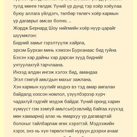
тулд мөнгө төлдөг. Үүний үр дүнд тэр хоёр хоёулаа
буюу аллага үйлдэгч, төлбөр төлөгч хоёр кармын
үр дагаврыг амсах болно. ..
Жордж Бернард Шоу нийгмийн хоёр нүүр царайг
шүүмжлэн:
Бидний замыг гэрэлтүүлж хайрла,
эрхэм Бурхан минь хэмээн Бурханаас бид гуйна
Бэхэн хар дайны хар дарсан зүүд биднийг
унтуулахгүй тарчлаана.
Инээд алдан ингэж хэлэх бид, амандаа
Эгэл гэмгүй амьтдын махыг зажлана.
Хэн кармын хуулийг мэднэ вэ тэд амар амгалан
байдалд хоосон номлол, үзүүлбэрээр хүрч
чадахгүй гэдгийг мэдэж байдаг. Үүний оронд харин
хүмүүст гэм зэмгүй амьтсыг(хэвлийд байгаа хүүхэд
мөн хамаарна) алах нь ямархуу үр дагавартай
болохыг тайлбарлаж өгөх хэрэгтэй. Мэдээжийн
хэрэг, энэ нь хүн төрөлхтний нуруун дээрхи ачааг