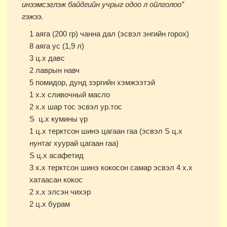
инээмсэглэж байдгийн учрыг одоо л ойлголоо”
гэжээ.
1 аяга (200 гр) чанна дал (эсвэл энгийн горох)
8 аяга ус (1,9 л)
3 ц.х давс
2 лаврын навч
5 помидор, дунд зэргийн хэмжээтэй
1 х.х сливочный масло
2 х.х шар тос эсвэл ур.тос
Ѕ ц.х кумины үр
1 ц.х терктсон шинэ цагаан гаа (эсвэл Ѕ ц.х
нунтаг хуурай цагаан гаа)
Ѕ ц.х асафетид
3 х.х терктсон шинэ кокосон самар эсвэл 4 х.х
хатаасан кокос
2 х.х элсэн чихэр
2 ц.х бурам