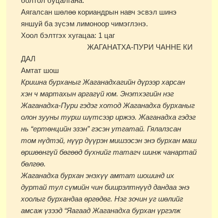
болтол буцалгана.
Аягалсан шөлөө кориандрын навч эсвэл шинэ
яншуй ба зүсэм лимоноор чимэглэнэ.
Хоол бэлтгэх хугацаа: 1 цаг
ЖАГАНАТХА-ПУРИ ЧАННЕ КИ
ДАЛ
Амтат шош
Кришна бурханыг Жаганадхагийн дүрээр харсан
хэн ч мартахын аргагүй юм. Энэтхэгийн нэг
Жаганадха-Пури гэдэг хотод Жаганадха бурханыг
олон зууны турш шүтсээр иржээ. Жаганадха гэдэг
нь “ертөнцийн эзэн” гэсэн утгатай. Гялалзсан
том нүдтэй, нүүр дүүрэн мишээсэн энэ бурхан маш
өршөөнгүй бөгөөд бүхнийг татагч шинж чанартай
бөлгөө.
Жаганадха бурхан энэхүү амтат шошинд их
дуртай тул сүмийн чин бишрэлтнүүд дандаа энэ
хоолыг бурхандаа өргөдөг. Нэг зочин уг шөлийг
амсаж үзээд “Яагаад Жаганадха бурхан үргэлж