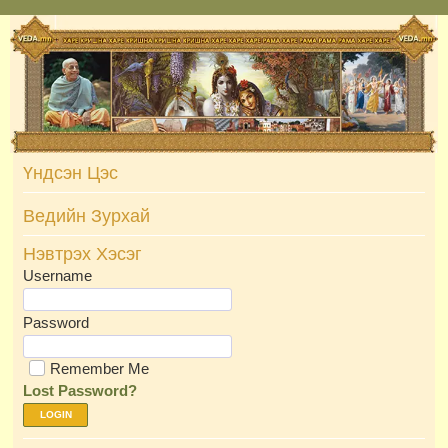
Skip
to
content
Үндсэн Цэс
Ведийн Зурхай
Нэвтрэх Хэсэг
Username
Password
Remember Me
Lost Password?
LOGIN