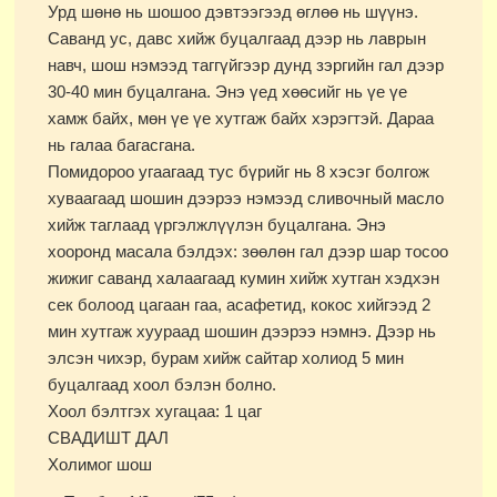
Урд шөнө нь шошоо дэвтээгээд өглөө нь шүүнэ.
Саванд ус, давс хийж буцалгаад дээр нь лаврын
навч, шош нэмээд таггүйгээр дунд зэргийн гал дээр
30-40 мин буцалгана. Энэ үед хөөсийг нь үе үе
хамж байх, мөн үе үе хутгаж байх хэрэгтэй. Дараа
нь галаа багасгана.
Помидороо угаагаад тус бүрийг нь 8 хэсэг болгож
хуваагаад шошин дээрээ нэмээд сливочный масло
хийж таглаад үргэлжлүүлэн буцалгана. Энэ
хооронд масала бэлдэх: зөөлөн гал дээр шар тосоо
жижиг саванд халаагаад кумин хийж хутган хэдхэн
сек болоод цагаан гаа, асафетид, кокос хийгээд 2
мин хутгаж хуураад шошин дээрээ нэмнэ. Дээр нь
элсэн чихэр, бурам хийж сайтар холиод 5 мин
буцалгаад хоол бэлэн болно.
Хоол бэлтгэх хугацаа: 1 цаг
СВАДИШТ ДАЛ
Холимог шош