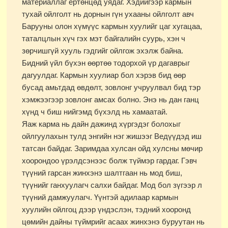
материаллаг ертөнцөд уядаг. Хэдийгээр кармын
тухай ойлголт нь дорнын гүн ухааны ойлголт авч
Барууны олон хүмүүс кармын хуулийг цаг хугацаа,
таталцлын хүч гэх мэт байгалийн суурь, хэн ч
зөрчишгүй хууль гэдгийг ойлгож эхэлж байна.
Бидний үйл бүхэн өөртөө тодорхой үр дагаврыг
дагуулдаг. Кармын хуулиар бол хэрэв бид өөр
бусад амьтдад өвдөлт, зовлонг учруулвал бид тэр
хэмжээгээр зовлонг амсах болно. Энэ нь дан ганц
хүнд ч биш нийгэмд бүхэлд нь хамаатай.
Яаж карма нь дайн дажинд хүргэдэг болохыг
ойлгуулахын тулд энгийн нэг жишээг Ведүүдэд иш
татсан байдаг. Заримдаа хулсан ойд хулсны мөчир
хоорондоо үрэлдсэнээс болж түймэр гардаг. Гэвч
түүний гарсан жинхэнэ шалтгаан нь мод биш,
түүнийг ганхуулагч салхи байдаг. Мод бол зүгээр л
түүний дамжуулагч. Үүнтэй адилаар кармын
хуулийн ойлгоц дээр үндэслэн, тэдний хооронд
цөмийн дайны түймрийг асаах жинхэнэ буруутан нь