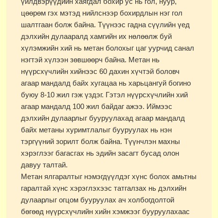
үйлдвэрүүдийн хаягдал бохир ус нь гол, нуур,
цөөрөм гэх мэтэд нийлснээр бохирдлын нэг гол
шалтгаан болж байна. Түүнээс гадна сүүлийн үед
дэлхийн дулааралд хамгийн их нөлөөлж буй
хүлэмжийн хий нь метан болохыг цаг уурчид санал
нэгтэй хүлээн зөвшөөрч байна. Метан нь
нүүрсхүчлийн хийнээс 60 дахин хүчтэй боловч
агаар мандалд байх хугацаа нь харьцангуй богино
буюу 8-10 жил гэж үздэг. Гэтэл нүүрсхүчлийн хий
агаар мандалд 100 жил байдаг ажээ. Иймээс
дэлхийн дулаарлыг бууруулахад агаар мандалд
байх метаны хуримтлалыг бууруулах нь нэн
тэргүүний зорилт болж байна. Түүнчлэн махны
хэрэглээг багасгах нь эдийн засагт бусад олон
давуу талтай.
Метан ялгаралтыг нэмэгдүүлдэг хүнс болох амьтны
гаралтай хүнс хэрэглэхээс татгалзах нь дэлхийн
дулаарлыг огцом бууруулах ач холбогдолтой
бөгөөд нүүрсхүчлийн хийн хэмжээг бууруулахаас