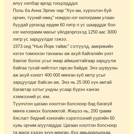
илүү хялбар аргад тооцогдддог.
Поль ба Анна Эрлих нар “Хүн ам, хүрээлэн буй
орчин, түүний нөөц” номдоо нэг килограмм улаан
буудай ургахад ердөө 60 литр л ус шаарддаг бол
нэг килограмм махыг үйлдвэрлэхэд 1250 аас 3000
литр ус зарцуулдаг гэжээ.
1973 онд “Нью Йорк таймс” сэтгүүлд, америкийн
нэгэн томоохон тахианы аж ахуй байгалийн үнэт
баялаг болох усыг ямар аймшигтайгаар зарцуулж
байгаа тухай нийтлэл гарсан байдаг. Энэ шувууны
аж ахуй хоногт 400 000 мянган куб метр усыг
зарцуулдаг байсан аж. Энэ нь 25 000 хүн амтай
багавтар хотыг ундны усаар бүрэн хангах
хэмжээний ус юм.
Түүнчлэн цагаан хоолтон болсноор бид багагүй
мөнгө хэмнэх боломжтой. Жишээ нь, 200 грамм
бяслагт бидний хоногийн хэрэглээний уургийн 60
хувь орчим агуулагддаг. Цагаан хоолтон болсноор
та жилд хэдэн зуун мянган, бүх амьдралынхаа