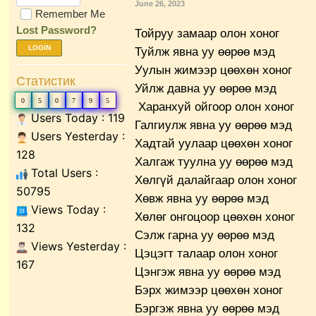
June 26, 2023
Remember Me
Lost Password?
Тойруу замаар олон хоног
LOGIN
Туйлж явна уу өөрөө мэд
Уулын жимээр цөөхөн хоног
Статистик
Уйлж давна уу өөрөө мэд
0
5
0
7
9
5
Харанхуй ойгоор олон хоног
Users Today : 119
Галгиулж явна уу өөрөө мэд
Users Yesterday :
Хадтай уулаар цөөхөн хоног
128
Халгаж туулна уу өөрөө мэд
Total Users :
Хөлгүй далайгаар олон хоног
50795
Хөвж явна уу өөрөө мэд
Views Today :
Хөлөг онгоцоор цөөхөн хоног
132
Сэлж гарна уу өөрөө мэд
Views Yesterday :
Цэцэгт талаар олон хоног
167
Цэнгэж явна уу өөрөө мэд
Бэрх жимээр цөөхөн хоног
Бэргэж явна уу өөрөө мэд