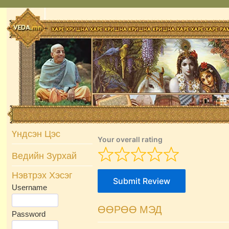
Skip
to
content
Үндсэн Цэс
Your overall rating
Ведийн Зурхай
Нэвтрэх Хэсэг
Submit Review
Username
ӨӨРӨӨ МЭД
Password