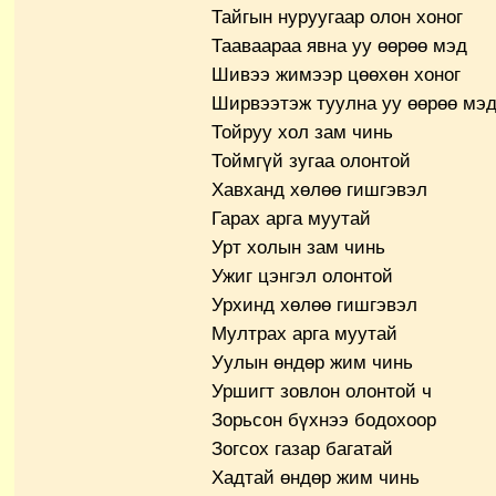
Тайгын нуруугаар олон хоног
Тааваараа явна уу өөрөө мэд
Шивээ жимээр цөөхөн хоног
Ширвээтэж туулна уу өөрөө мэ
Тойруу хол зам чинь
Тоймгүй зугаа олонтой
Хавханд хөлөө гишгэвэл
Гарах арга муутай
Урт холын зам чинь
Ужиг цэнгэл олонтой
Урхинд хөлөө гишгэвэл
Мултрах арга муутай
Уулын өндөр жим чинь
Уршигт зовлон олонтой ч
Зорьсон бүхнээ бодохоор
Зогсох газар багатай
Хадтай өндөр жим чинь