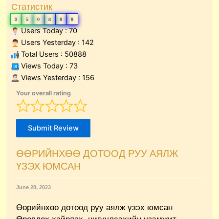
Статистик
0
5
0
8
8
8
Users Today : 70
Users Yesterday : 142
Total Users : 50888
Views Today : 73
Views Yesterday : 156
Your overall rating
Submit Review
ӨӨРИЙНХӨӨ ДОТООД РУУ АЯЛЖ
ҮЗЭХ ЮМСАН
June 28, 2023
Өөрийнхөө дотоод руу аялж үзэх юмсан