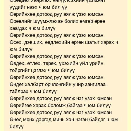
Өрөвдөх хайрлах, нигүүлсэхийн үзэмжит
үүдийг нээх ч юм бил үү
Өөрийнхөө дотоод руу аялж үзэх юмсан
Өрөөлийг шүүмжлэхээ болих өмгөр өрөө
хаагдах ч юм билүү
Өөрийнхөө дотоод руу аялж үзэх юмсан
Өсөх, дэвших, өөдлөхийн өргөн шатыг харах ч
юм билүү
Өөрийнхөө дотоод руу аялж үзэх юмсан
Өвдөх, өтлөх, төрөх, үхэхийн үйл үрийн
тойргийг цэглэх ч юм билүү
Өөрийнхөө дотоод руу аялж үзэх юмсан
Өндөг хэлбэрт орчлонгийн учир зангилаа
тайлрах ч юм билүү
Өөрийнхөө дотоод руу аялж нэг үзэх юмсан
Өөрийгөө харах боломж байгаа ч юм билүү
Өөрийнхөө дотоод руу аялж нэг үзэх юмсан
Өнөд мөнх дэргэд минь хэн нэгэн байдаг ч юм
билүү