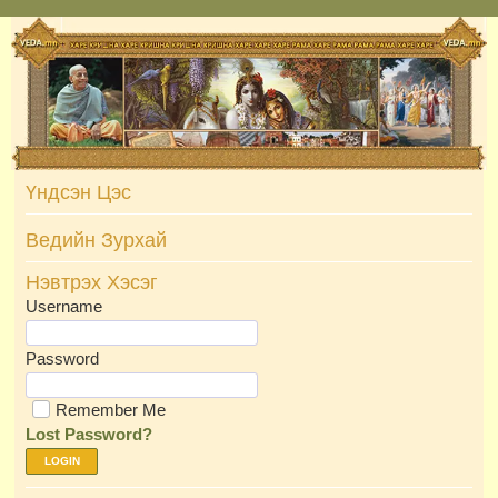
Skip
to
content
Үндсэн Цэс
Ведийн Зурхай
Нэвтрэх Хэсэг
Username
Password
Remember Me
Lost Password?
LOGIN