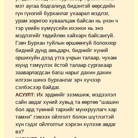
мэт аугаа бодгалиуд бидэнтэй өөрсдийн
гүн гүнзгий бурханлаг ухаарал мэдлэг,
урам зоригоо хуваалцаж байсан нь үнэн ч
тэр үеийн хүмүүсийн ихэнхи нь энэ
мэдлэгийг төдийлөн хайхарч байсангүй.
Гэвч Бурхан туйлын өршөөнгүй болохоор
бидний дунд амьдарч, биднийг хүний
оршихуйн дээд утга учрын талаар, чухам
юунд тэмүүлэх ёстой талаар сургахаар
зааварлагдсан багш нарыг дахин дахин
илгээн шинэ бурханлаг эрч хүчээр
сэлбэсээр байдаг.
Их эрдмийг эзэмшиж, мэдээлэл
АСУУЛТ:
сайн авдаг хүний хувьд та өөртөө “шашин
бол ард түмний тархийг мунхруулагч хар
тамхи” гэмээх ойлголт болон шүтлэгтэй
хүн гэдэг ойлголтыг хэрхэн хүлээж авдаг
вэ?