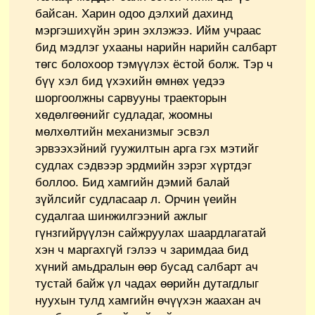
байсан. Харин одоо дэлхий дахинд
мэргэшихүйн эрин эхлэжээ. Ийм учраас
бид мэдлэг ухааны нарийн нарийн салбарт
төгс болохоор тэмүүлэх ёстой болж. Тэр ч
бүү хэл бид үхэхийн өмнөх үедээ
шоргоолжны сарвууны траекторын
хөдөлгөөнийг судладаг, жоомны
мөлхөлтийн механизмыг эсвэл
эрвээхэйний гуужилтын арга гэх мэтийг
судлах сэдвээр эрдмийн зэрэг хүртдэг
боллоо. Бид хамгийн дэмий балай
зүйлсийг судласаар л. Орчин үеийн
судалгаа шинжилгээний ажлыг
гүнзгийрүүлэн сайжруулах шаардлагатай
хэн ч маргахгүй гэлээ ч заримдаа бид
хүний амьдралын өөр бусад салбарт ач
тустай байж үл чадах өөрийн дутагдлыг
нуухын тулд хамгийн өчүүхэн жаахан ач