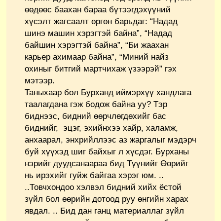
өөдөөс баахан бараа бүтээгдэхүүний
хүсэлт жагсаалт өргөн барьдаг: “Надад
шинэ машин хэрэгтэй байна”, “Надад
байшин хэрэгтэй байна”, “Би жаахан
карьер ахимаар байна”, “Миний найз
охиныг битгий мартчихаж үзээрэй” гэх
мэтээр.
Таныхаар бол Бурханд иймэрхүү хандлага
таалагдана гэж бодож байна уу? Тэр
биднээс, бидний өөрчлөгдөхийг бас
биднийг, эцэг, эхийнхээ хайр, халамж,
анхаарал, энхрийллээс аз жаргалыг мэдэрч
буй хүүхэд шиг байхыг л хүсдэг. Бурханы
нэрийг дуудсанаараа бид Түүнийг Өөрийг
нь ирэхийг гуйж байгаа хэрэг юм. ..
..Товчхондоо хэлвэл бидний хийх ёстой
зүйл бол өөрийн дотоод руу өнгийн харах
явдал. .. Бид дан ганц материаллаг зүйл