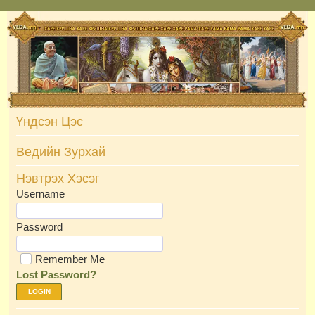
Skip
to
content
Үндсэн Цэс
Ведийн Зурхай
Нэвтрэх Хэсэг
Username
Password
Remember Me
Lost Password?
LOGIN