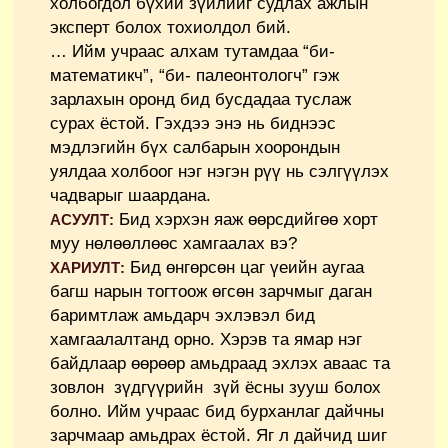
холбогдол бүхий зүйлийг судлах ажлын
эксперт болох тохиолдол бий.
… Ийм учраас алхам тутамдаа “би-
математикч”, “би- палеонтологч” гэж
зарлахын оронд бид бусдадаа туслаж
сурах ёстой. Гэхдээ энэ нь биднээс
мэдлэгийн бүх салбарын хоорондын
уялдаа холбоог нэг нэгэн рүү нь сэлгүүлэх
чадварыг шаардана.
Бид хэрхэн яаж өөрсдийгөө хорт
АСУУЛТ:
муу нөлөөллөөс хамгаалах вэ?
Бид өнгөрсөн цаг үеийн аугаа
ХАРИУЛТ:
багш нарын тогтоож өгсөн зарчмыг даган
баримтлаж амьдарч эхлэвэл бид
хамгаалалтанд орно. Хэрэв та ямар нэг
байдлаар өөрөөр амьдраад эхлэх аваас та
зовлон зүдгүүрийн зүй ёсны зууш болох
болно. Ийм учраас бид бурханлаг дайчны
зарчмаар амьдрах ёстой. Яг л дайчид шиг