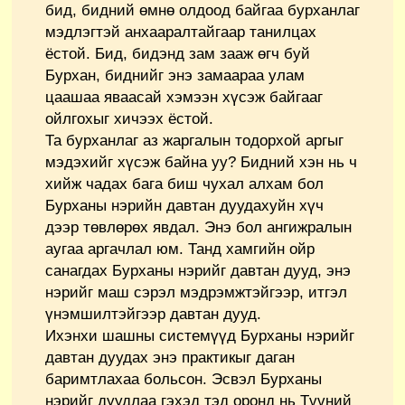
бид, бидний өмнө олдоод байгаа бурханлаг
мэдлэгтэй анхааралтайгаар танилцах
ёстой. Бид, бидэнд зам зааж өгч буй
Бурхан, биднийг энэ замаараа улам
цаашаа яваасай хэмээн хүсэж байгааг
ойлгохыг хичээх ёстой.
Та бурханлаг аз жаргалын тодорхой аргыг
мэдэхийг хүсэж байна уу? Бидний хэн нь ч
хийж чадах бага биш чухал алхам бол
Бурханы нэрийн давтан дуудахуйн хүч
дээр төвлөрөх явдал. Энэ бол ангижралын
аугаа аргачлал юм. Танд хамгийн ойр
санагдах Бурханы нэрийг давтан дууд, энэ
нэрийг маш сэрэл мэдрэмжтэйгээр, итгэл
үнэмшилтэйгээр давтан дууд.
Ихэнхи шашны системүүд Бурханы нэрийг
давтан дуудах энэ практикыг даган
баримтлахаа больсон. Эсвэл Бурханы
нэрийг дуудлаа гэхэд тэд оронд нь Түүний