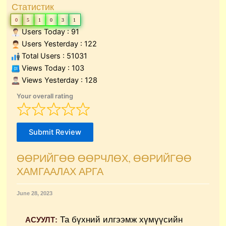
Статистик
0
5
1
0
3
1
Users Today : 91
Users Yesterday : 122
Total Users : 51031
Views Today : 103
Views Yesterday : 128
Your overall rating
Submit Review
ӨӨРИЙГӨӨ ӨӨРЧЛӨХ, ӨӨРИЙГӨӨ
ХАМГААЛАХ АРГА
June 28, 2023
Та бүхний илгээмж хүмүүсийн
АСУУЛТ: