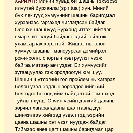
Миний хувьд би шашны гэхээсээ
ХАРИУЛТ:
илүүтэй бурханлаг(spiritual) хүн. Миний
бүх лекцүүд хүмүүнийг шашны баригдмал
хүрээнээс гаргахад чиглэгдсэн байдаг.
Олонхи шашнууд Бурханд итгэх нийтлэг
ямар ч итгэлгүй байдаг гэдгийг ойлгож
ухамсарлах хэрэгтэй. Жишээ нь, олон
хүмүүс шашныг мансуурсан дэмийрэл,
рок-н-ролл, спортын нэвтрүүлэг үзэж
байгаа мэтээр авч үздэг. Би хүмүүсийг
зугаацуулах гэж оролдоогүй юм шүү.
Шашин шүтлэгийн гол проблем нь хагарал
болон үзэл бодлын зөрөлдөөнийг бий
болгодог бөгөөд ийм байдалтай тэмцэхэд
туйлын хүнд. Орчин үеийн дэлхий дахины
зөрчил хагаралдааны шалтгаанд дүн
шинжилгээ хийгээд үзвэл тэдгээрийн
цаана шашны хэт үзэл нуугдаж байдаг.
Тиймээс өнөө цагт шашны баригдмал цар