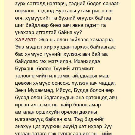
зүрх сэтгэлд нэвтэрч, тэдний бодол санааг
өөрчлөн, тэдэнд Бурханы ухамсрыг нээн
өгч, хүмүүсийг та бүхний өгүүлж байгаа
шиг байдлаар биеэ авч явна гэдэгт та
үнэхээр итгэлтэй байна уу?
Энэ нь олон зүйлээс хамаарна.
ХАРИУЛТ:
Энэ мэдлэг хир хурдан тархаж байгаагаас
бас хүмүүс түүнийг хүлээж авч байгаа
байдлаас гэх мэтчилэн. Ихэнхидээ
Бурханы болон Түүний итгэмжит
төлөөлөгчийн илгээмж, айлдварыг маш
цөөхөн хүмүүс сонсож, хүлээн авч чаддаг.
Зөнч Мухаммед, Ийсус, Будда болон өөр
бусад олон бодгалиудын энэ ертөнцөд авч
ирсэн илгээмж нь хайр болон амар
амгалан оршихуйн орчлон дахины
илгээмжүүд байсан юм. Тэд биднийг
энэхүү цаг зуурхны ахуйд хэт ихээр бүү
уягдан татагд гэж сургасаар ирсэн. Тийм