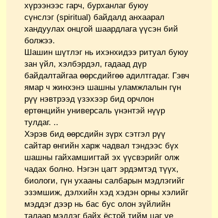
хүрээнээс гарч, бурханлаг буюу
сүнслэг (spiritual) байдалд анхаарал
хандуулах онцгой шаардлага үүсэн бий
болжээ.
Шашин шүтлэг нь ихэнхидээ ритуал буюу
зан үйл, хэлбэрдэл, гадаад дүр
байдалтайгаа өөрсдийгөө адилтгадаг. Гэвч
ямар ч жинхэнэ шашны уламжлалын гүн
рүү нэвтрээд үзэхээр бид орчлон
ертөнцийн универсаль үнэнтэй нүүр
тулдаг. ..
Хэрэв бид өөрсдийн зүрх сэтгэл рүү
сайтар өнгийн харж чадвал тэндээс бүх
шашны гайхамшигтай эх үүсвэрийг олж
чадах болно. Нэгэн цагт эрдэмтэд түүх,
биологи, гүн ухааны салбарын мэдлэгийг
эзэмшиж, дэлхийн хэд хэдэн орны хэлийг
мэддэг дээр нь бас бус олон зүйлийн
талаар мэддэг байх ёстой тийм цаг үе