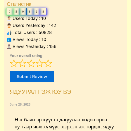
Статистик
0
5
0
8
2
8
Users Today : 10
Users Yesterday : 142
Total Users : 50828
Views Today : 10
Views Yesterday : 156
Your overall rating
Submit Review
ЯДУУРАЛ ГЭЖ ЮУ ВЭ
June 28, 2023
Нэг баян эр хүүгээ дагуулан хөдөө орон
нутгаар явж хүмүүс хэрхэн аж төрдөг, ядуу