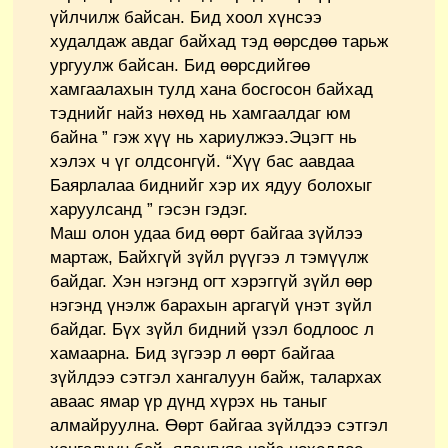
үйлчилж байсан. Бид хоол хүнсээ
худалдаж авдаг байхад тэд өөрсдөө тарьж
ургуулж байсан. Бид өөрсдийгөө
хамгаалахын тулд хана босгосон байхад
тэднийг найз нөхөд нь хамгаалдаг юм
байна ” гэж хүү нь хариулжээ.Эцэгт нь
хэлэх ч үг олдсонгүй. “Хүү бас аавдаа
Баярлалаа биднийг хэр их ядуу болохыг
харуулсанд ” гэсэн гэдэг.
Маш олон удаа бид өөрт байгаа зүйлээ
мартаж, Байхгүй зүйл рүүгээ л тэмүүлж
байдаг. Хэн нэгэнд огт хэрэггүй зүйл өөр
нэгэнд үнэлж барахын аргагүй үнэт зүйл
байдаг. Бүх зүйл бидний үзэл бодлоос л
хамаарна. Бид зүгээр л өөрт байгаа
зүйлдээ сэтгэл хангалуун байж, талархах
аваас ямар үр дүнд хүрэх нь таныг
алмайруулна. Өөрт байгаа зүйлдээ сэтгэл