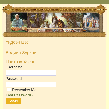
Skip
to
content
Үндсэн Цэс
Ведийн Зурхай
Нэвтрэх Хэсэг
Username
Password
Remember Me
Lost Password?
LOGIN