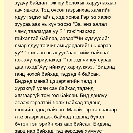
зүдүү байдал гэж юу болохыг харуулахаар
авч явжээ. Тэд очсон газрынхаа хамгийн
ядуу гэгдэх айлд хэд хонов.Гэртээ харих
зуураа аав нь хүүгээсээ “За, энэ аялал
чамд таалагдав уу ? ” гэж“Үнэхээр
гайхалтай байлаа, ааваа”“Чи хүмүүсийг
ямар ядуу тарчиг амьдардагийг нь харав
уу? ” гэж аав нь асуув“аан тийм байнаа”
гэж хүү хариулахад ““тэгээд чи юу сурав
даа гэхэд”Хүү ийнхүү хариулжээ. “Бидэнд
ганц нохой байхад тэдэнд 4 байсан.
Бидэнд манай цэцэрлэгийн талд ч
хүрэхгүй усан сан байхад тэдэнд
хязгааргүй том гол байсан. Бид дэнлүү
асааж гэрэлтэй болж байхад тэдэнд
шөнийн одод байсан. Манай гэр хашаагаар
л хязгаарлагдаж байхад тэдэнд бүхэл
бүтэн тэнгэрийн хязгаар байсан. Бидэнд
зарц нар байхад тэд өөрсдөө хүмүүст