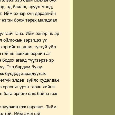
гэлзээгээр сайн сайхан бүх
р, эд баялаг, эрүүл мэнд,
эт. Ийм эхнэр хүн дараагийн
 нэгэн болж төрөх магадлал
улгайч гэнэ. Ийм эхнэр нь эр
л ойлгохын зэрэгцээ үл
хэргийг нь ашиг тусгүй үйл
тэй нь зөвхөн өөрийн аз
н бодох агаад түүгээрээ эр
гуу. Тэр бардам буюу
эж бусдад харагдуулах
рэггүй элдэв зүйлс худалдан
ө орлогыг үрэн таран хийнэ.
н бага орлого олж байна гэж
алуурчин гэж нэрлэнэ. Тийм
гэлтэй. Ийм эмэгтэй