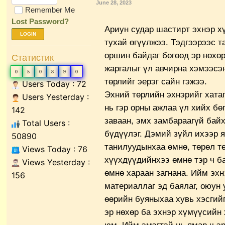
June 28, 2023
Remember Me
Lost Password?
Ариун судар шастирт эхнэр х
LOGIN
тухай өгүүлжээ. Тэдгээрээс т
оршин байдаг бөгөөд эр нөхөр
Статистик
жаргалыг үл авчирна хэмээсэ
0
5
0
8
9
0
төрлийг эерэг сайн гэжээ.
Users Today : 72
Эхний төрлийн эхнэрийг хатаг
Users Yesterday :
нь гэр орны ажлаа үл хийх бөг
142
заваан, эмх замбараагүй байх
Total Users :
бүдүүлэг. Дэмий зүйл ихээр я
50890
танилуудынхаа өмнө, төрөл т
Views Today : 76
хүүхдүүдийнхээ өмнө тэр ч б
Views Yesterday :
өмнө хараан загнана. Ийм эхн
156
материаллаг эд баялаг, оюун 
өөрийн буяныхаа хувь хэсгийг
эр нөхөр ба эхнэр хүмүүсийн