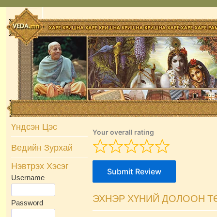
Skip
to
content
Үндсэн Цэс
Your overall rating
Ведийн Зурхай
Нэвтрэх Хэсэг
Submit Review
Username
ЭХНЭР ХҮНИЙ ДОЛООН Т
Password