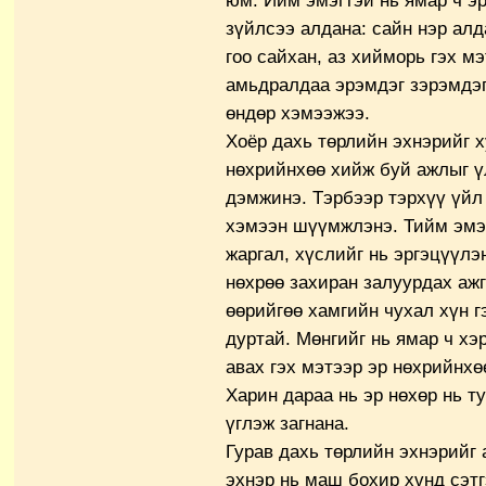
юм. Ийм эмэгтэй нь ямар ч эр
зүйлсээ алдана: сайн нэр алда
гоо сайхан, аз хийморь гэх м
амьдралдаа эрэмдэг зэрэмдэг
өндөр хэмээжээ.
Хоёр дахь төрлийн эхнэрийг х
нөхрийнхөө хийж буй ажлыг ү
дэмжинэ. Тэрбээр тэрхүү үйл 
хэмээн шүүмжлэнэ. Тийм эмэг
жаргал, хүслийг нь эргэцүүлэ
нөхрөө захиран залуурдах аж
өөрийгөө хамгийн чухал хүн г
дуртай. Мөнгийг нь ямар ч хэ
авах гэх мэтээр эр нөхрийнхө
Харин дараа нь эр нөхөр нь ту
үглэж загнана.
Гурав дахь төрлийн эхнэрийг 
эхнэр нь маш бохир хүнд сэт