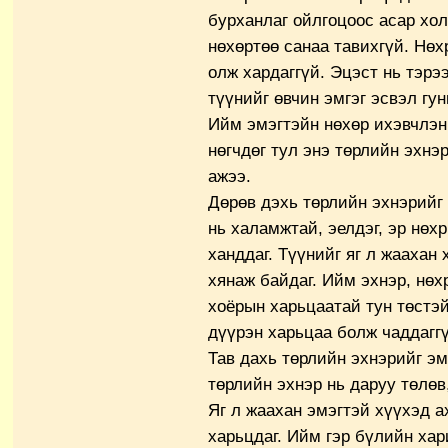
бурханлаг ойлгоцоос асар хол
нөхөртөө санаа тавихгүй. Нөх
олж хардаггүй. Эцэст нь тэрэ
түүнийг өвчин эмгэг эсвэл гун
Ийм эмэгтэйн нөхөр ихэвчлэн 
нөгчдөг тул энэ төрлийн эхнэ
ажээ.
Дөрөв дэхь төрлийн эхнэрийг 
нь халамжтай, эелдэг, эр нөх
ханддаг. Түүнийг яг л жаахан
хянаж байдаг. Ийм эхнэр, нөх
хоёрын харьцаатай тун төстэй
дүүрэн харьцаа болж чаддагг
Тав дахь төрлийн эхнэрийг эм
төрлийн эхнэр нь даруу төлөв
Яг л жаахан эмэгтэй хүүхэд а
харьцдаг. Ийм гэр бүлийн хар