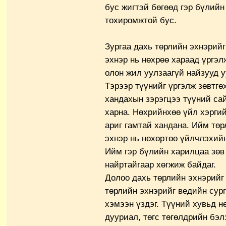
бус жигтэй бөгөөд гэр бүлий
тохиромжтой бус.
Зургаа дахь төрлийн эхнэрийг
эхнэр нь нөхрөө хараад үргэл
олон жил уулзаагүй найзууд у
Тэрээр түүнийг үргэлж зөвтгө
хандахын зэрэгцээ түүний са
харна. Нөхрийнхөө үйл хэргий
ариг гамтай хандана. Ийм тө
эхнэр нь нөхөртөө үйлчлэхийн
Ийм гэр бүлийн харилцаа зөв 
найртайгаар хөгжиж байдаг.
Долоо дахь төрлийн эхнэрийг 
төрлийн эхнэрийг ведийн сур
хэмээн үздэг. Түүний хувьд н
дууриал, төгс төгөлдрийн бэл