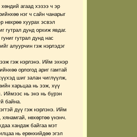
 хөндий агаад хэзээ ч эр
рийнхөө нэг ч сайн чанарыг
эр нөхрөө хуурах эсвэл
иг гутрал дунд орхиж явдаг.
гуниг гутрал дунд нас
рийг алуурчин гэж нэрлэдэг
ээж гэж нэрлэнэ. Ийм эхнэр
рийнхөө орлогод ариг гамтай
 хүүхэд шиг залан чиглүүлж,
рийн харьцаа нь ээж, хүү
. Иймээс нь энэ нь бүрэн
үй байна.
эгтэй дүү гэж нэрлэнэ. Ийм
, хянамгай, нөхөртөө үнэнч.
хдаа хандаж байгаа мэт
илцаа нь ерөнхийдөө эгэл