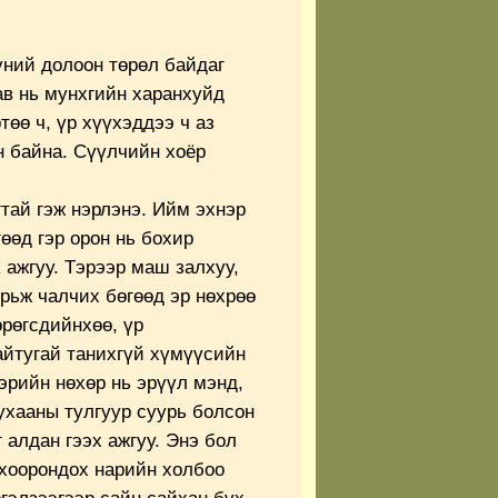
үний долоон төрөл байдаг
ав нь мунхгийн харанхуйд
төө ч, үр хүүхэддээ ч аз
н байна. Сүүлчийн хоёр
тай гэж нэрлэнэ. Ийм эхнэр
өөд гэр орон нь бохир
 ажгуу. Тэрээр маш залхуу,
рьж чалчих бөгөөд эр нөхрөө
өрөгсдийнхөө, үр
айтугай танихгүй хүмүүсийн
эрийн нөхөр нь эрүүл мэнд,
ухааны тулгуур суурь болсон
 алдан гээх ажгуу. Энэ бол
 хоорондох нарийн холбоо