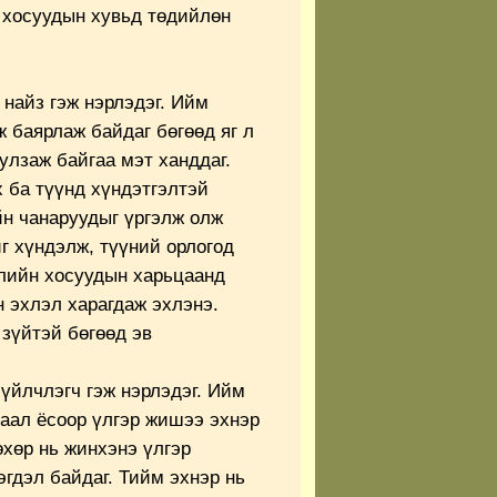
н хосуудын хувьд төдийлөн
 найз гэж нэрлэдэг. Ийм
ж баярлаж байдаг бөгөөд яг л
улзаж байгаа мэт ханддаг.
х ба түүнд хүндэтгэлтэй
йн чанаруудыг үргэлж олж
г хүндэлж, түүний орлогод
рлийн хосуудын харьцаанд
 эхлэл харагдаж эхлэнэ.
зүйтэй бөгөөд эв
үйлчлэгч гэж нэрлэдэг. Ийм
гаал ёсоор үлгэр жишээ эхнэр
өхөр нь жинхэнэ үлгэр
эгдэл байдаг. Тийм эхнэр нь