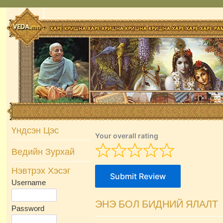
Skip
to
content
Үндсэн Цэс
Your overall rating
Ведийн Зурхай
Нэвтрэх Хэсэг
Submit Review
Username
ЭНЭ БОЛ БИДНИЙ ЯЛАЛТ
Password