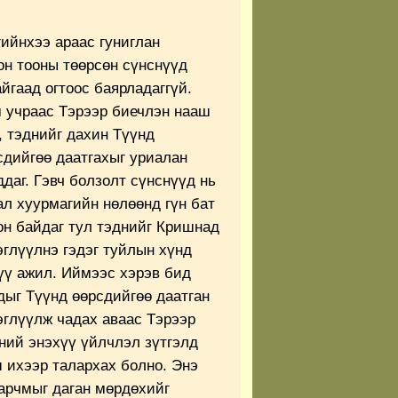
гийнхээ араас гуниглан
н тооны төөрсөн сүнснүүд
йгаад огтоос баярладаггүй.
 учраас Тэрээр биечлэн нааш
, тэднийг дахин Түүнд
сдийгөө даатгахыг уриалан
ддаг. Гэвч болзолт сүнснүүд нь
ал хуурмагийн нөлөөнд гүн бат
он байдаг тул тэднийг Кришнад
эглүүлнэ гэдэг туйлын хүнд
үү ажил. Иймээс хэрэв бид
дыг Түүнд өөрсдийгөө даатган
эглүүлж чадах аваас Тэрээр
ний энэхүү үйлчлэл зүтгэлд
 ихээр талархах болно. Энэ
арчмыг даган мөрдөхийг