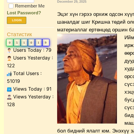
December 29, 2025
Remember Me
Lost Password?
Эцэг хүн гэрээ орхиж одсон хүү
LOGIN
шаналдаг шиг Кришна төдий оло
материаллаг ертөнцөд оршин ба
Статистик
Ийм
0
5
1
0
1
9
ирж
Users Today : 79
өөр
Users Yesterday :
дуу
122
худ
Total Users :
орс
51019
сүс
Views Today : 91
хэц
Views Yesterday :
бус
128
сүс
бид
маш
бол бидний ялалт юм. Энэхүү з