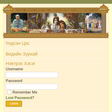
Skip
to
content
Үндсэн Цэс
Ведийн Зурхай
Нэвтрэх Хэсэг
Username
Password
Remember Me
Lost Password?
LOGIN