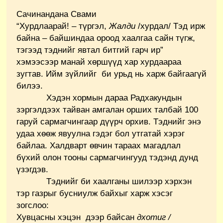
Сачинандана Свами
“Хурдлаарай! – түргэл,
Жалди
/хурдал/ Тэд ирж
байна – байшиндаа ороод хаалгаа сайн түгж,
тэгээд тэднийг явтал битгий гарч ир”
хэмээсээр манай хөршүүд хар хурдаараа
зугтав. Ийм зүйлийг би урьд нь харж байгаагүй
билээ.
Хэдэн хормын дараа Радхакундын
зэргэлдээх тайван амгалан орших талбай 100
гаруй сармагчингаар дүүрч орхив. Тэднийг энэ
удаа хөөж явуулна гэдэг бол утгатай хэрэг
байлаа. Халдварт өвчин тараах магадлал
бүхий олон тооны сармагчингууд тэдэнд дунд
үзэгдэв.
Тэднийг би хаалганы шилээр хэрхэн
тэр газрыг бусниулж байхыг харж хэсэг
зогслоо:
Хувцасны хэцэн дээр байсан
дхотиг /