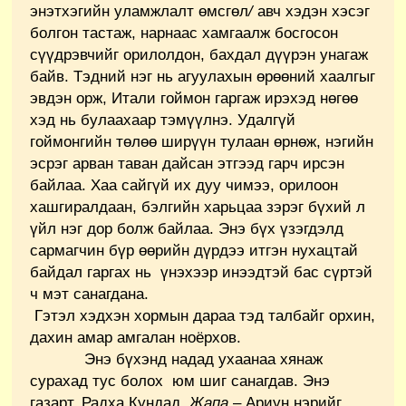
энэтхэгийн уламжлалт өмсгөл
/
авч хэдэн хэсэг
болгон тастаж, нарнаас хамгаалж босгосон
сүүдрэвчийг орилолдон, бахдал дүүрэн унагаж
байв. Тэдний нэг нь агуулахын өрөөний хаалгыг
эвдэн орж, Итали гоймон гаргаж ирэхэд нөгөө
хэд нь булаахаар тэмүүлнэ. Удалгүй
гоймонгийн төлөө ширүүн тулаан өрнөж, нэгийн
эсрэг арван таван дайсан этгээд гарч ирсэн
байлаа. Хаа сайгүй их дуу чимээ, орилоон
хашгиралдаан, бэлгийн харьцаа зэрэг бүхий л
үйл нэг дор болж байлаа. Энэ бүх үзэгдэлд
сармагчин бүр өөрийн дүрдээ итгэн нухацтай
байдал гаргах нь үнэхээр инээдтэй бас сүртэй
ч мэт санагдана.
Гэтэл хэдхэн хормын дараа тэд талбайг орхин,
дахин амар амгалан ноёрхов.
Энэ бүхэнд надад ухаанаа хянаж
сурахад тус болох юм шиг санагдав. Энэ
газарт, Радха Кундад
Жапа
– Ариун нэрийг