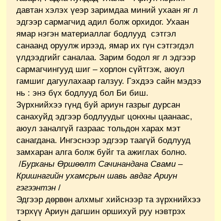
давтан хэлэх үеэр заримдаа миний ухаан яг л
эдгээр сармагчид адил болж орхидог. Ухаан
ямар нэгэн материаллаг бодлууд сэтгэл
санаанд оруулж ирээд, ямар их гүн сэтгэгдэл
үлдээдгийг саналаа. Зарим бодол яг л эдгээр
сармагчингууд шиг – хорлон сүйтгэж, аюул
гамшиг дагуулахаар галзуу. Гэхдээ сайн мэдээ
нь : энэ бүх бодлууд бол Би биш.
Зүрхнийхээ гүнд буй ариун газрыг дурсан
санахуйд эдгээр бодлуудыг цонхны цаанаас,
аюул заналгүй газраас тольдон харах мэт
санагдана. Ингэснээр эдгээр таагүй бодлууд
замхаран алга болж буйг та ажиглах болно.
/
Бурханы Өршөөлт Сачинандана Свами –
Кришнагийн ухамсрын шавь авдаг Ариун
гэгээнтэн
/
Эдгээр дөрвөн алхмыг хийснээр та зүрхнийхээ
тэрхүү Ариун дагшин оршихуй руу нэвтрэх