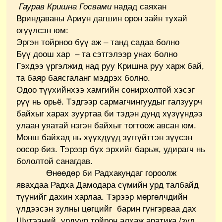
Гаурав Кришна Госвами
надад саяхан
Вриндаваны Ариун дагшин орон зайн тухай
өгүүлсэн юм:
Эргэн тойрноо бүү аж – танд садаа болно
Бүү доош хар – та сэтгэлээр унах болно
Гэхдээ үргэлжид над руу Кришна руу харж бай,
та баяр баясгаланг мэдрэх болно.
Одоо түүхийнхээ хамгийн сонирхолтой хэсэг
рүү нь орьё. Тэдгээр сармагчингуудыг галзуурч
байхыг харах зууртаа би тэдэн дунд хүзүүндээ
улаан уяатай нэгэн байхыг тогтоож авсан юм.
Монш байхад нь хүүхдүүд зүггүйттэн зүүсэн
оосор биз. Тэрээр бүх эрхийг барьж, удирагч нь
бололтой санагдав.
Өнөөдөр би Радхакундаг гороолж
явахдаа Радха Дамодара сүмийн урд талбайд
түүнийг дахин харлаа. Тэрээр мөргөлчдийн
үлдээсэн зулны цөгцийг барин гүнгэрваа дах
Шүтээний урдуур тойрон алхаж аратика /зул