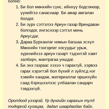
болно:
Би бол мөнхийн сүнс, ийнхүү бодсоноор,
үүнийгээ санаснаар Би амар амгалан
болдог.
Би зүрх сэтгэлээ Ариун газар Вриндаван
болгодог, ингэснээр сэтгэл минь
Ариусдаг.
Дараа Бурханлаг номын багшаа эсхүл
Мөнхийн тэнгэрлиг хосуудыг урьж,
зүрхнийхээ ариун газарт тэдэнтэй хамт
залбирч, мантрагаа уншдаг.
Би энэ газраас хэзээ ч гарахгүй, хэрвээ
гарах хэрэгтэй бол бүхий л зүйлсд нэг
хэвийн хандаж, материаллаг оршихуйн
саад бэрхшээлээс улбаалан сандарч
тэвдэхгүй.
Оролдоод үзээрэй. Үр дүнгийн харахын тулд
тодорхой хугацаа, дадал шаардагдах байх.