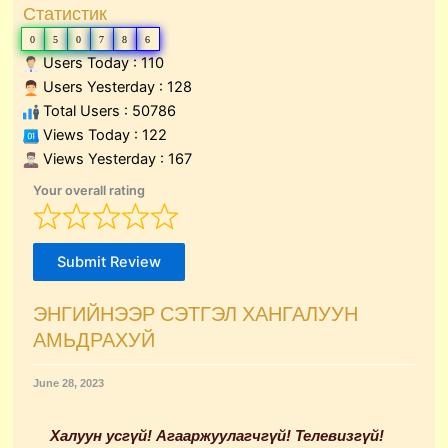
Статистик
0
5
0
7
8
6
Users Today : 110
Users Yesterday : 128
Total Users : 50786
Views Today : 122
Views Yesterday : 167
Your overall rating
Submit Review
ЭНГИЙНЭЭР СЭТГЭЛ ХАНГАЛУУН
АМЬДРАХУЙ
June 28, 2023
Халуун усгүй
!
Агааржуулагчгүй
! Телевизгүй!