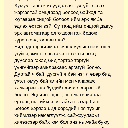
Хүмүүс ингэж илүүдэл ая тухгүйгээр аз
жаргалтай амьдраад болоод байхад та
юугаараа онцгой болоод ийм эрх ямба
эдлэх ёстой вэ? Юу танд ийм онцгой давуу
эрх автоматаар олгогдсон гэж бодож
зүрхлэхэд хүргэнэ вэ?
Бид эдгээр хиймэл зуршлуудыг орхисон ч,
үгүй ч, жишээ нь газрын тосны нөөц
дууслаа гэхэд бид тэртээ тэргүй
үүнгүйгээр амьдрахаас аргагүй болно.
Дуртай ч бай, дургүй ч бай нэг л өдөр бид
үхэл юмуу байгалийн мөн чанараас
хамааран энэ бүгдийг хаях л хэрэгтэй
болно. Эцсийн эцэст, энэ материаллаг
ертөнц нь тийм ч аятайхан газар биш
бөгөөд хэрвээ бид өөрсдийн ая тухыг
хиймлээр нэмэгдүүлж, сайжруулахыг
хичээсээр байх юм бол энэ нь
майа
буюу