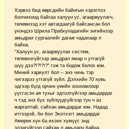
Хэрвээ бид өөрсдийн байнгын хэрэглээ
болчихоод байгаа халуун ус, агааржуулагч,
телевизэд хэт автагдаагүй байсансан бол
үнэндээ Шрила Прабхупадагийн энгийнээр
амьдрах сургаалийг дагаж чадахаар л
байна.
“Халуун ус, агааржуулах систем,
телевизгүйгээр амьдрал ямар ч утгагүй
шүү дээ?!?!?!?” гэж та бодож болох юм.
Миний хариулт бол – энэ чинь тэр
чигээрээ утгагүй зүйл. Дэлхийн 70 хувь
эдгээр бүгд орчин үеийн зохиомлоор
үүсгэсэн ая тухыг эдлэлгүйгээр амьдардаг
ч тэд энэ бүх зүйлүүдгүйгээр тун ч аз
жаргалтай, сайхан амьдардаг юм. Надад
итгээрэй, би бол Энэтхэгт амьдардаг
Америк хүн ба ихэнх хүмүүс энд
эдэнгүйгээр сайхан л амьдарч байна.