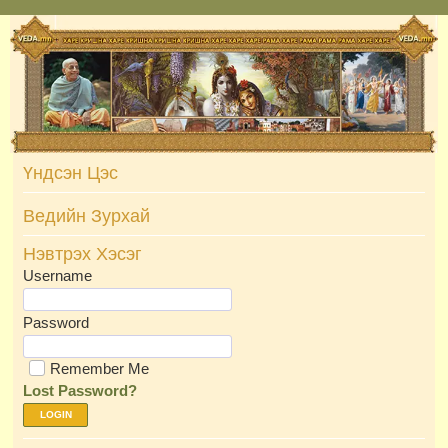
Skip
to
content
Үндсэн Цэс
Ведийн Зурхай
Нэвтрэх Хэсэг
Username
Password
Remember Me
Lost Password?
LOGIN