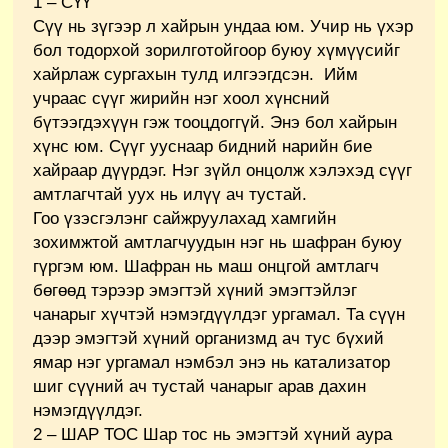
1 – СҮҮ
Сүү нь зүгээр л хайрын ундаа юм. Учир нь үхэр
бол тодорхой зорилготойгоор буюу хүмүүсийг
хайрлаж сургахын тулд илгээгдсэн. Ийм
учраас сүүг жирийн нэг хоол хүнсний
бүтээгдэхүүн гэж тооцдоггүй. Энэ бол хайрын
хүнс юм. Сүүг ууснаар бидний нарийн бие
хайраар дүүрдэг. Нэг зүйл онцолж хэлэхэд сүүг
амтлагчтай уух нь илүү ач тустай.
Гоо үзэсгэлэнг сайжруулахад хамгийн
зохимжтой амтлагчуудын нэг нь шафран буюу
гүргэм юм. Шафран нь маш онцгой амтлагч
бөгөөд тэрээр эмэгтэй хүний эмэгтэйлэг
чанарыг хүчтэй нэмэгдүүлдэг ургамал. Та сүүн
дээр эмэгтэй хүний организмд ач тус бүхий
ямар нэг ургамал нэмбэл энэ нь катализатор
шиг сүүний ач тустай чанарыг арав дахин
нэмэгдүүлдэг.
2 – ШАР ТОС Шар тос нь эмэгтэй хүний аура