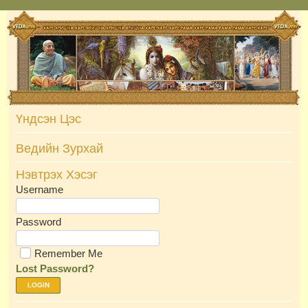
Skip
to
content
Үндсэн Цэс
Ведийн Зурхай
Нэвтрэх Хэсэг
Username
Password
Remember Me
Lost Password?
LOGIN