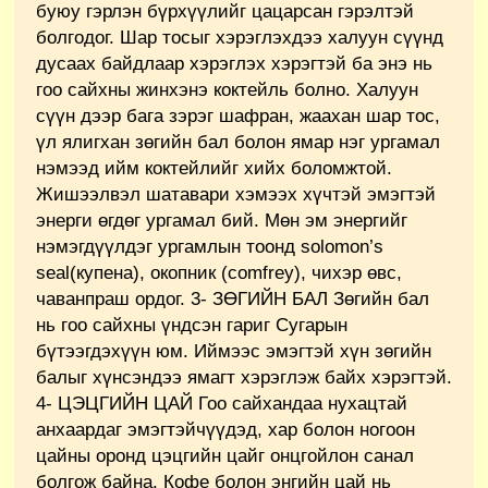
буюу гэрлэн бүрхүүлийг цацарсан гэрэлтэй
болгодог. Шар тосыг хэрэглэхдээ халуун сүүнд
дусаах байдлаар хэрэглэх хэрэгтэй ба энэ нь
гоо сайхны жинхэнэ коктейль болно. Халуун
сүүн дээр бага зэрэг шафран, жаахан шар тос,
үл ялигхан зөгийн бал болон ямар нэг ургамал
нэмээд ийм коктейлийг хийх боломжтой.
Жишээлвэл шатавари хэмээх хүчтэй эмэгтэй
энерги өгдөг ургамал бий. Мөн эм энергийг
нэмэгдүүлдэг ургамлын тоонд solomon’s
seal(купена), окопник (comfrey), чихэр өвс,
чаванпраш ордог. 3- ЗӨГИЙН БАЛ Зөгийн бал
нь гоо сайхны үндсэн гариг Сугарын
бүтээгдэхүүн юм. Иймээс эмэгтэй хүн зөгийн
балыг хүнсэндээ ямагт хэрэглэж байх хэрэгтэй.
4- ЦЭЦГИЙН ЦАЙ Гоо сайхандаа нухацтай
анхаардаг эмэгтэйчүүдэд, хар болон ногоон
цайны оронд цэцгийн цайг онцгойлон санал
болгож байна. Кофе болон энгийн цай нь