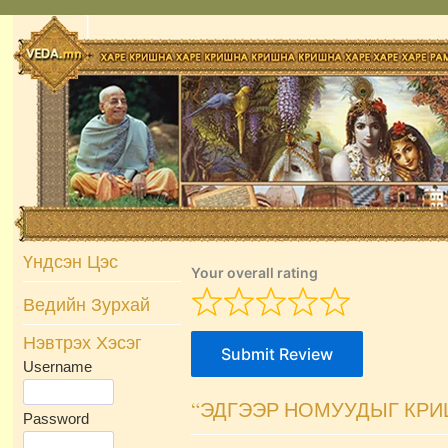
Skip
to
content
Үндсэн Цэс
Your overall rating
Ведийн Зурхай
Нэвтрэх Хэсэг
Submit Review
Username
“ЭДГЭЭР НОМУУДЫГ КРИ
Password