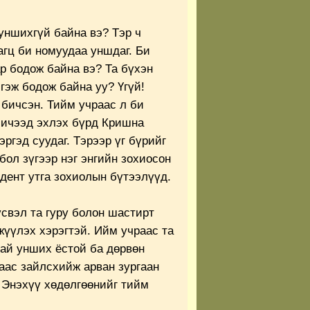
уншихгүй байна вэ? Тэр ч
агц би номуудаа уншдаг. Би
ар бодож байна вэ? Та бүхэн
гэж бодож байна уу? Үгүй!
бичсэн. Тийм учраас л би
бичээд эхлэх бүрд Кришна
ргэд суудаг. Тэрээр үг бүрийг
ол зүгээр нэг энгийн зохиосон
дент утга зохиолын бүтээлүүд.
свэл та гуру болон шастирт
гжүүлэх хэрэгтэй. Ийм учраас та
ай унших ёстой ба дөрвөн
аас зайлсхийж арван зургаан
. Энэхүү хөдөлгөөнийг тийм