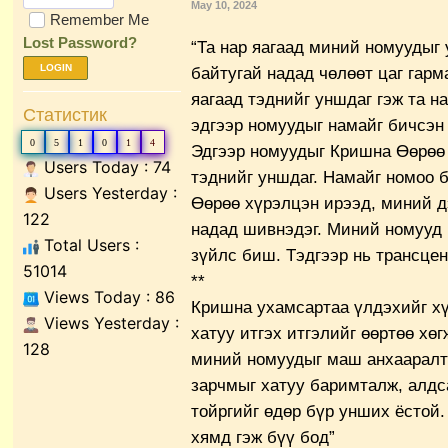
May 10, 2024
Remember Me
Lost Password?
“Та нар яагаад миний номуудыг 
LOGIN
байтугай надад чөлөөт цаг гарм
яагаад тэднийг уншдаг гэж та н
Статистик
эдгээр номуудыг намайг бичсэн 
0
5
1
0
1
4
Эдгээр номуудыг Кришна Өөрөө 
Users Today : 74
тэднийг уншдаг. Намайг номоо 
Users Yesterday :
Өөрөө хүрэлцэн ирээд, миний дэ
122
надад шивнэдэг. Миний номууд б
Total Users :
зүйлс биш. Тэдгээр нь трансцен
51014
**
Views Today : 86
Кришна ухамсартаа үлдэхийг хү
Views Yesterday :
хатуу итгэх итгэлийг өөртөө хө
128
миний номуудыг маш анхааралт
зарчмыг хатуу баримталж, алдс
тойргийг өдөр бүр унших ёстой
хямд гэж бүү бод”