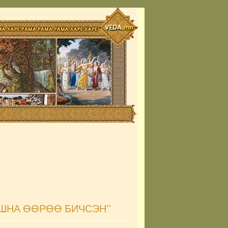
ШНА ӨӨРӨӨ БИЧСЭН”