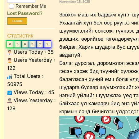
November 18, 2025
Remember Me
Lost Password?
Зөвхөн маш их бардам хүн л ш
LOGIN
Ухаантай хүн бол өөр рүүгээ чи
шүүмжлэлийг сонсож, түүнээс д
Статистик
дэвших, өөрийгөө төгөлдөржүүл
0
5
0
9
7
5
байдаг. Харин шударга бус шүү
Users Today : 35
авдаггүй.
Users Yesterday :
Бэлэг дурсгал, доромжлол эсвэ
122
гэсэн хэрэв бид түүнийг хүлээж
Total Users :
бэлэглэсэн хүний өмч болж үлдд
50975
шударга бусаар шүүмжлэхийг хү
Views Today : 45
нэгний үйлийг шүүмжлэх үед тэ
Views Yesterday :
байхаас үл хамаарч бид энэ үй
128
кармын санд бичиглэн үлдээдэг 