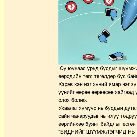
Юу юунаас урьд бусдыг шүүмжи
өөрсдийн төгс төгөлдөр бус бай
Хэрэв хэн нэг хүний ямар нэг з
үүнийг өөрөө өөрөөсөө хайгаад 
олох болно.
Ухаалаг хүмүүс нь бусдын дутаг
сайн чанаруудыг нь илүү тодру
өөрийнхөө буянт байдлыг өсгөн
“БИДНИЙГ ШҮҮМЖЛЭГЧИД НЬ 