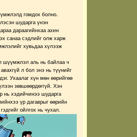
үүмжлэлд гомдох болно.
глэсэн шударга үнэн
араа дараагийнхаа ахин
эх санаа сэдлийг олж харж
мжлэлийг хувьдаа хүлээж
л шүүмжлэл аль нь байлаа ч
 авахгүй л бол энэ нь түүнийг
эг. Ухаалаг хүн мөн өөрийгөө
лээн зөвшөөрдөггүй. Хэн
р нь хэдийчинээ шударга
лийнхээ үр дагаврыг өөрийн
гэдгийг ойлгох нь чухал.