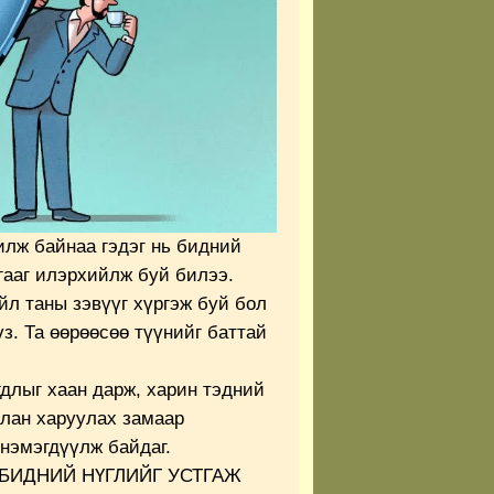
лж байнаа гэдэг нь бидний
гааг илэрхийлж буй билээ.
үйл таны зэвүүг хүргэж буй бол
үз. Та өөрөөсөө түүнийг баттай
длыг хаан дарж, харин тэдний
улан харуулах замаар
 нэмэгдүүлж байдаг.
БИДНИЙ НҮГЛИЙГ УСТГАЖ