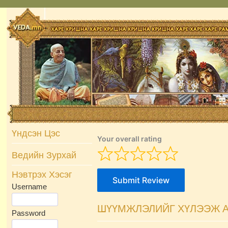
Skip
to
content
Үндсэн Цэс
Your overall rating
Ведийн Зурхай
Нэвтрэх Хэсэг
Submit Review
Username
ШҮҮМЖЛЭЛИЙГ ХҮЛЭЭЖ А
Password