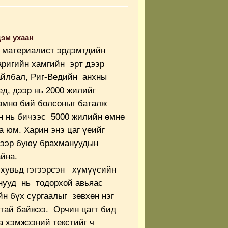
эм ухаан
н материалист эрдэмтдийн
аригийн хамгийн эрт дээр
айлбал, Риг-Ведийн анхны
д, дээр нь 2000 жилийг
өмнө бий болсоныг баталж
н нь бичээс 5000 жилийн өмнө
 юм. Харин энэ цаг үеийг
ээр буюу брахмануудын
йна.
 хувьд гэгээрсэн хүмүүсийн
нууд нь тодорхой авьяас
н бүх сургаалыг зөвхөн нэг
тай байжээ. Орчин цагт бид
а хэмжээний текстийг ч