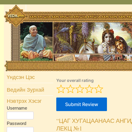
Skip
to
content
Үндсэн Цэс
Your overall rating
Ведийн Зурхай
Нэвтрэх Хэсэг
Submit Review
Username
“ЦАГ ХУГАЦААНААС АНГИ
Password
ЛЕКЦ №1