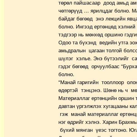
төрөл пайшасаар доод амьд амьт
чөтгөрүүд … ярилцдаг болно. М
байдаг бөгөөд энэ лекцийн явца
болно. Ингээд ертөнцөд хэлний 
тэдгээр нь мөнхөд оршино гэдг
Одоо та бүхэнд ведийн утга зо
амьдралын цагаан толгой болсо
шүлэг хэлье. Энэ бүтээлийг са
гэдэг бөгөөд орчуулбаас “Бурх
болно.
“Манай гаригийн тооллоор оло
өдөртэй тэнцэнэ. Шөнө нь ч мө
Материаллаг ертөнцийн оршин то
давтан үргэлжлэх хугацааны ка
гэж манай материаллаг ертөнц
нэг өдрийг хэлнэ. Харин Брахм
бүхий мянган үеэс тогтоно. Юга