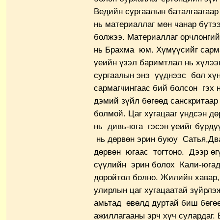
Ведийн сургаалын баталгаагаар
нь материаллаг мөн чанар бүтэ
болжээ. Материаллаг орчлонги
нь Брахма юм. Хүмүүсийг сарма
үеийн үзэл баримтлал нь хүлээ
сургаалын энэ үүднээс бол хүн
сармагчингаас бий болсон гэх 
дэмий зүйл бөгөөд санскритаа
болмой. Цаг хугацааг үндсэн дө
нь дивь-юга гэсэн үеийг бүрдү
нь дөрвөн эрин буюу Сатья,Два
дөрвөн югаас тогтоно. Дээр ө
сүүлийн эрин болох Кали-юга
доройтол болно. Жилийн хавар, 
улирлын цаг хугацаатай зүйрлэ
амьтад өвөлд дуртай биш бөгөө
ажиллагааны эрч хүч сулардаг.