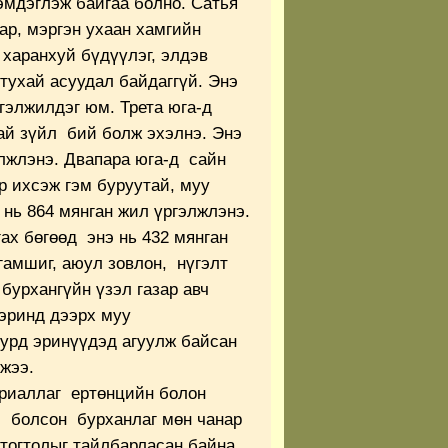
мдэглэж байгаа болно. Сатья
ар, мэргэн ухаан хамгийн
 харанхуй бүдүүлэг, элдэв
 тухай асуудал байдаггүй. Энэ
ргэлжилдэг юм. Трета юга-д
тай зүйл бий болж эхэлнэ. Энэ
элжлэнэ. Двапара юга-д сайн
 ихсэж гэм буруутай, муу
н нь 864 мянган жил үргэлжлэнэ.
гах бөгөөд энэ нь 432 мянган
гамшиг, аюул зовлон, нүгэлт
бурхангүйн үзэл газар авч
 эринд дээрх муу
урд эринүүдэд агуулж байсан
эжээ.
ериаллаг ертөнцийн болон
с болсон бурханлаг мөн чанар
тогтолыг тайлбарласан байна.