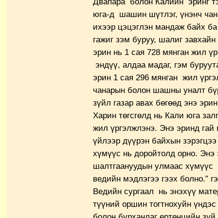
Двапара болон Калийн эринг тэ
юга-д шашин шүтлэг, үнэнч чан
ихээр цэцэглэн мандаж байх ба
гажиг зэм буруу, шалиг завхайн
эрин нь 1 сая 728 мянган жил ү
эндүү, алдаа мадаг, гэм буруу
эрин 1 сая 296 мянган жил үрг
чанарын болон шашны уналт бүр
зүйл газар авах бөгөөд энэ эри
Харин төгсгөлд нь Кали юга зал
жил үргэлжлэнэ. Энэ эринд гай 
үйлээр дүүрэн байхын зэрэгцээ 
хүмүүс нь доройтолд орно. Энэ
шалтгаануудын улмаас хүмүүс 
ведийн мэдлэгээ гээх болно.” г
Ведийн сургаал нь энэхүү мат
түүний оршин тогтнохуйн үндэ
болон бурханлаг ертөнцийн зүй 