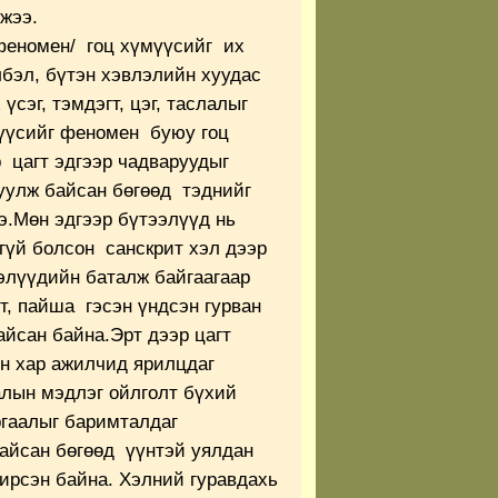
жээ.
феномен/ гоц хүмүүсийг их
бэл, бүтэн хэвлэлийн хуудас
сэг, тэмдэгт, цэг, таслалыг
үүсийг феномен буюу гоц
р цагт эдгээр чадваруудыг
гуулж байсан бөгөөд тэднийг
.Мөн эдгээр бүтээлүүд нь
гүй болсон санскрит хэл дээр
элүүдийн баталж байгаагаар
т, пайша гэсэн үндсэн гурван
йсан байна.Эрт дээр цагт
н хар ажилчид ярилцдаг
лын мэдлэг ойлголт бүхий
ргаалыг баримталдаг
айсан бөгөөд үүнтэй уялдан
 ирсэн байна. Хэлний гуравдахь