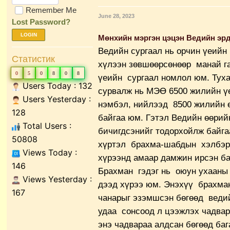
Remember Me
June 28, 2023
Lost Password?
LOGIN
Мөнхийн мэргэн цэцэн Ведийн эрд
Ведийн сургаал нь орчин үеий
Статистик
хүлээн зөвшөөрсөнөөр манай г
0
5
0
8
0
8
үеийн сургаал номлол юм. Тух
Users Today : 132
сурвалж нь МЭӨ 6500 жилийн үе
Users Yesterday :
нэмбэл, нийлээд 8500 жилийн 
128
байгаа юм. Гэтэл Ведийн өөрий
Total Users :
бичигдсэнийг тодорхойлж байгаа
50808
хүртэл брахма-шабдын хэлбэр
Views Today :
хүрээнд амаар дамжин ирсэн ба
146
Брахман гэдэг нь оюун ухааны
Views Yesterday :
дээд хүрээ юм. Энэхүү брахма
167
чанарыг эзэмшсэн бөгөөд ведий
удаа сонсоод л цээжлэх чадвар
энэ чадвараа алдсан бөгөөд баг