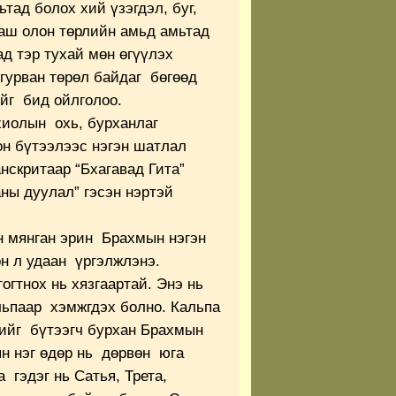
ад болох хий үзэгдэл, буг,
аш олон төрлийн амьд амьтад
д тэр тухай мөн өгүүлэх
гурван төрөл байдаг бөгөөд
ийг бид ойлголоо.
хиолын охь, бурханлаг
н бүтээлээс нэгэн шатлал
нскритаар “Бхагавад Гита”
аны дуулал” гэсэн нэртэй
н мянган эрин Брахмын нэгэн
н л удаан үргэлжлэнэ.
гтнох нь хязгаартай. Энэ нь
льпаар хэмжгдэх болно. Кальпа
ийг бүтээгч бурхан Брахмын
ын нэг өдөр нь дөрвөн юга
 гэдэг нь Сатья, Трета,