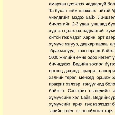
амархан цээжлэх чадваргүй бол
Та бүхэн ийм цээжлэх ойтой /
үнэлдгийг мэдэх байх. Жишээл
бичлэгийг 2-3 удаа уншаад бүх ү
хүртэл цээжлэх чадвартай хүм
ойтой гэж үздэг. Харин эрт дээ
хүмүүс язгуур, давхаргаараа а
брахманууд гэж нэрлэж байжээ
5000 жилийн өмнө одоо нэгэнт ү
бичигджээ. Ведийн зохиол бүтэ
ертөнц дахинд пракрит, санскри
хэлний төрөл мөнхөд оршиж ба
пракрит хэлээр тэнүүлчид боло
байжээ. Санскрит нь ведийн та
хүмүүсийн хэл байв. Ведийнсу
хүмүүсийг ария гэж нэрлэдэг б
арийн соёл гэсэн ойлголт гарч