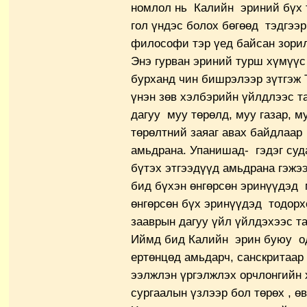
номлол нь Калийн эриний бүх
гол үндэс болох бөгөөд тэдгээ
философи тэр үед байсан зорил
Энэ гурван эриний турш хүмүүс
бурханд чин бишрэлээр зүтгэж 
үнэн зөв хэлбэрийн үйлдлээс т
дагуу муу төрөлд, муу газар, м
төрөлтний заяаг авах байдлаар
амьдрана. Упанишад- гэдэг су
бүтэх этгээдүүд амьдрана гэжэ
бид бүхэн өнгөрсөн эринүүдэд 
өнгөрсөн бүх эринүүдэд тодорх
зааврын дагуу үйл үйлдэхээс та
Иймд бид Калийн эрин буюу од
ертөнцөд амьдарч, санскритаар
ээлжлэн үргэлжлэх орчлонгийн 
сургаалын үзлээр бол төрөх , ө