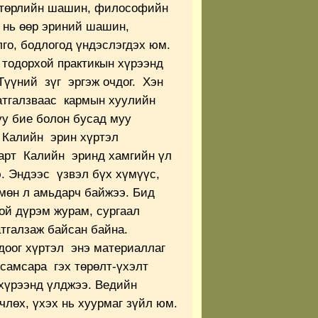
 төрлийн шашин, философийн
р нь өөр эриний шашин,
го, бодлогод үндэслэгдэх юм.
 тодорхой практикын хүрээнд
Түүний зүг эргэж очдог. Хэн
атгалзваас кармын хуулийн
уу бие болон бусад муу
 Калийн эрин хүртэл
дарт Калийн эринд хамгийн үл
э. Эндээс үзвэл бүх хүмүүс,
мөн л амьдарч байжээ. Бид
ой дүрэм журам, сургаал
тгалзаж байсан байна.
оог хүртэл энэ материаллаг
 самсара гэх төрөлт-үхэлт
хүрээнд үлджээ. Ведийн
вчлөх, үхэх нь хуурмаг зүйл юм.