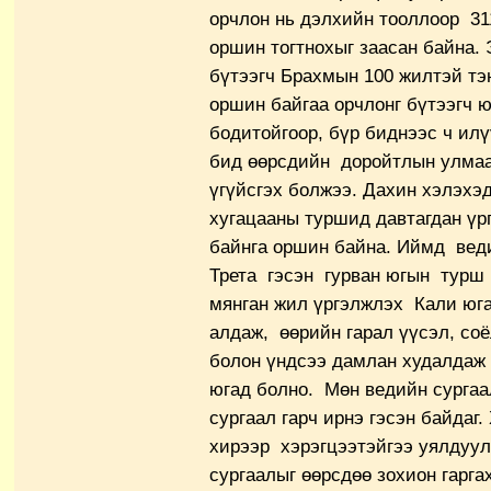
орчлон нь дэлхийн тооллоор 3
оршин тогтнохыг заасан байна. 
бүтээгч Брахмын 100 жилтэй тэ
оршин байгаа орчлонг бүтээгч 
бодитойгоор, бүр биднээс ч ил
бид өөрсдийн доройтлын улма
үгүйсгэх болжээ. Дахин хэлэхэд
хугацааны туршид давтагдан үр
байнга оршин байна. Иймд веди
Трета гэсэн гурван югын турш 
мянган жил үргэлжлэх Кали юг
алдаж, өөрийн гарал үүсэл, соё
болон үндсээ дамлан худалдаж 
югад болно. Мөн ведийн сурга
сургаал гарч ирнэ гэсэн байдаг
хирээр хэрэгцээтэйгээ уялдуу
сургаалыг өөрсдөө зохион гарга