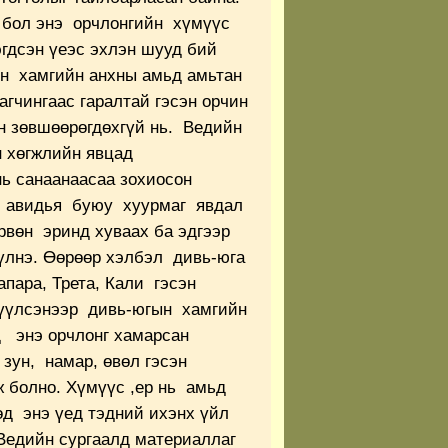
 бол энэ орчлонгийн хүмүүс
эгдсэн үеэс эхлэн шууд бий
йн хамгийн анхны амьд амьтан
гчингаас гаралтай гэсэн орчин
н зөвшөөрөгдөхгүй нь. Ведийн
 хөгжлийн явцад
нь санаанаасаа зохиосон
р авидья буюу хуурмаг явдал
рвөн эринд хуваах ба эдгээр
үлнэ. Өөрөөр хэлбэл дивь-юга
пара, Трета, Кали гэсэн
гүүлсэнээр дивь-югын хамгийн
д энэ орчлонг хамарсан
зун, намар, өвөл гэсэн
ж болно. Хүмүүс ,ер нь амьд
д энэ үед тэдний ихэнх үйл
 Ведийн сургаалд материаллаг