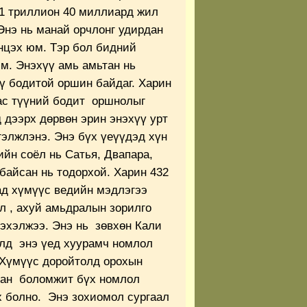
11 триллион 40 миллиард жил
Энэ нь манай орчлонг удирдан
нцэх юм. Тэр бол бидний
юм. Энэхүү амь амьтан нь
үү бодитой оршин байдаг. Харин
ас түүний бодит оршнолыг
 дээрх дөрвөн эрин энэхүү урт
гэлжлэнэ. Энэ бүх үеүүдэд хүн
йн соёл нь Сатья, Двапара,
байсан нь тодорхой. Харин 432
ад хүмүүс ведийн мэдлэгээ
л , ахуй амьдралын зорилго
эхэлжээ. Энэ нь зөвхөн Кали
алд энэ үед хуурамч номлол
. Хүмүүс доройтолд орохын
лан боломжит бүх номлол
х болно. Энэ зохиомол сургаал