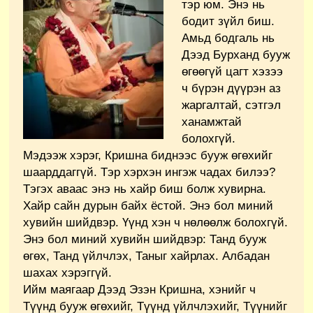
тэр юм. Энэ нь
бодит зүйл биш.
Амьд бодгаль нь
Дээд Бурханд бууж
өгөөгүй цагт хэзээ
ч бүрэн дүүрэн аз
жаргалтай, сэтгэл
ханамжтай
болохгүй.
Мэдээж хэрэг, Кришна биднээс бууж өгөхийг
шаарддаггүй. Тэр хэрхэн ингэж чадах билээ?
Тэгэх аваас энэ нь хайр биш болж хувирна.
Хайр сайн дурын байх ёстой. Энэ бол миний
хувийн шийдвэр. Үүнд хэн ч нөлөөлж болохгүй.
Энэ бол миний хувийн шийдвэр: Танд бууж
өгөх, Танд үйлчлэх, Таныг хайрлах. Албадан
шахах хэрэггүй.
Ийм маягаар Дээд Эзэн Кришна, хэнийг ч
Түүнд бууж өгөхийг, Түүнд үйлчлэхийг, Түүнийг