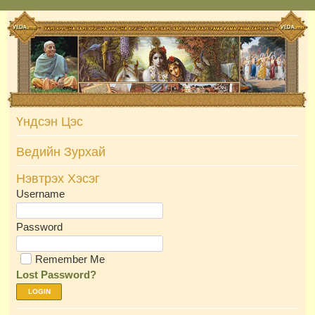
Skip
to
content
Үндсэн Цэс
Ведийн Зурхай
Нэвтрэх Хэсэг
Username
Password
Remember Me
Lost Password?
LOGIN