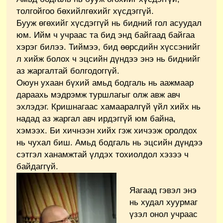
толгойгоо бөхийлгөхийг хүсдэггүй.
Бууж өгөхийг хүсдэггүй нь бидний гол асуудал
юм. Ийм ч учраас та бид энд байгаад байгаа
хэрэг билээ. Тиймээ, бид өөрсдийн хүссэнийг
л хийж болох ч эцсийн дүндээ энэ нь биднийг
аз жаргалтай болгодоггүй.
Оюун ухаан бүхий амьд бодгаль нь аажмаар
дараахь мэдрэмж туршлагыг олж авж авч
эхлэдэг. Кришнагаас хамааралгүй үйл хийх нь
надад аз жаргал авч ирдэггүй юм байна,
хэмээх. Би хичнээн хийх гэж хичээж оролдох
нь чухал биш. Амьд бодгаль нь эцсийн дүндээ
сэтгэл ханамжтай үлдэх тохиолдол хэзээ ч
байдаггүй.
Яагаад гэвэл энэ
нь худал хуурмаг
үзэл онол учраас