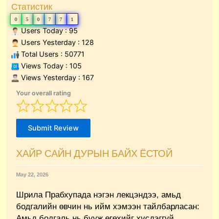
Статистик
0
5
0
7
7
1
Users Today : 95
Users Yesterday : 128
Total Users : 50771
Views Today : 105
Views Yesterday : 167
Your overall rating
Submit Review
ХАЙР САЙН ДУРЫН БАЙХ ЁСТОЙ
May 22, 2026
Шрила Прабхупада нэгэн лекцэндээ, амьд
бодгалийн өвчин нь ийм хэмээн тайлбарласан:
Амьд бодгаль нь бууж өгөхийг хүсдэггүй,