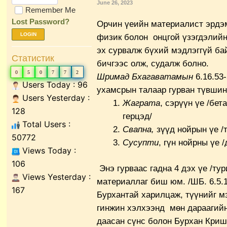
June 26, 2023
Remember Me
Lost Password?
Орчин үеийн материалист эрдэм
LOGIN
физик болон онцгой үзэгдэлийн
эх сурвалж бүхий мэдлэггүй ба
Статистик
бичгээс олж, судалж болно.
0
5
0
7
7
2
Шримад Бхагаватамын
6.16.53-
Users Today : 96
ухамсрын талаар гурван түвшин
Users Yesterday :
Жаграта
, сэрүүн үе /бет
128
герцэд/
Total Users :
Свапна,
зүүд нойрын үе /т
50772
Сусупти
, гүн нойрны үе /
Views Today :
106
Энэ гурваас гадна 4 дэх үе /тур
Views Yesterday :
материаллаг биш юм. /ШБ. 6.5.12
167
Бурхантай харилцаж, түүнийг 
гинжин хэлхээнд мөн дараагийн
даасан сүнс болон Бурхан Криш