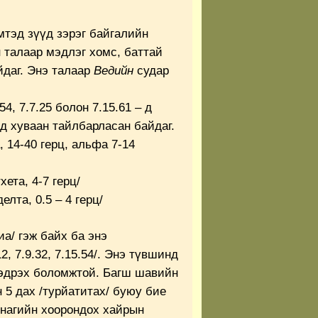
тэд зүүд зэрэг байгалийн
 талаар мэдлэг хомс, баттай
йдаг. Энэ талаар
Ведийн
судар
54, 7.7.25 болон 7.15.61 – д
д хуваан тайлбарласан байдаг.
а, 14-40 герц, альфа 7-14
хета, 4-7 герц/
делта, 0.5 – 4 герц/
иа/ гэж байх ба энэ
, 7.9.32, 7.15.54/. Энэ түвшинд
мэдрэх боломжтой. Багш шавийн
 5 дах /турйатитах/ буюу бие
нагийн хоорондох хайрын