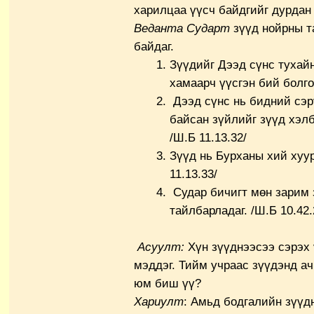
харилцаа үүсч байдгийг дурдан
Веданта Сударт
зүүд нойрны т
байдаг.
Зүүдийг Дээд сүнс тухай
хамаарч үүсгэн бий болгож
Дээд сүнс нь бидний сэр
байсан зүйлийг зүүд хэл
/Ш.Б 11.13.32/
Зүүд нь Бурханы хий хуу
11.13.33/
Судар бичигт мөн зарим 
тайлбарладаг. /Ш.Б 10.42.
Асуулт:
Хүн зүүднээсээ сэрэх 
мэддэг. Тийм учраас зүүдэнд ач
юм биш үү?
Хариулт
: Амьд бодгалийн зүү