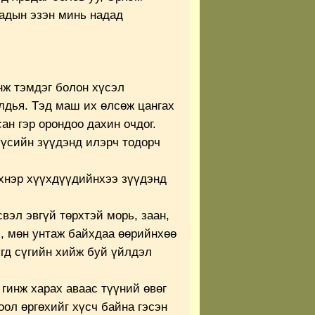
хадын эзэн минь надад
нж тэмдэг болон хүсэл
лдья. Тэд маш их өлсөж цангах
ан гэр орондоо дахин очдог.
үсийн зүүдэнд илэрч тодорч
эхнэр хүүхдүүдийнхээ зүүдэнд
вэл эвгүй төрхтэй морь, заан,
х, мөн унтаж байхдаа өөрийнхөө
үгд сүгийн хийж буй үйлдэл
гинж харах аваас түүний өвөг
оол өргөхийг хүсч байна гэсэн