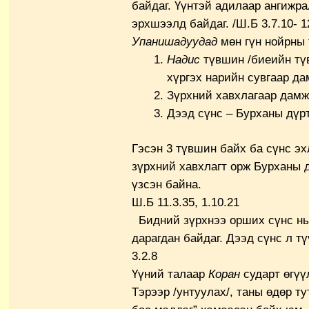
байдаг. Үүнтэй адилаар ангижра
эрхшээлд байдаг. /Ш.Б 3.7.10- 1
Упанишадуудад
мөн гүн нойрны 
Надис
түвшин /биеийн тү
хүргэх нарийн сувгаар да
Зүрхний хавхлагаар дам
Дээд сүнс – Бурханы дүр
Гэсэн 3 түвшин байх ба сүнс э
зүрхний хавхлагт орж Бурханы 
үзсэн байна.
Ш.Б 11.3.35, 1.10.21
Бидний зүрхнээ орших сүнс нь
дарагдан байдаг. Дээд сүнс л т
3.2.8
Үүний талаар
Коран
сударт өгүү
Тэрээр /унтуулах/, таны өдөр т