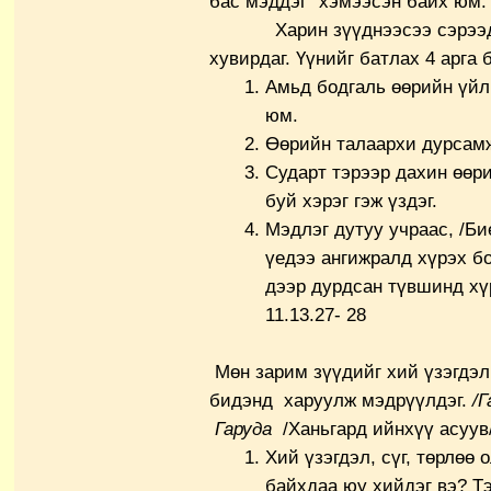
бас мэддэг” хэмээсэн байх юм.
Харин зүүднээсээ сэрээд эр
хувирдаг. Үүнийг батлах 4 арга 
Амьд бодгаль өөрийн үйл
юм.
Өөрийн талаархи дурсамж 
Сударт тэрээр дахин өөр
буй хэрэг гэж үздэг.
Мэдлэг дутуу учраас, /Би
үедээ ангижралд хүрэх б
дээр дурдсан түвшинд хүр
11.13.27- 28
Мөн зарим зүүдийг хий үзэгдэл,
бидэнд харуулж мэдрүүлдэг.
/Г
Гаруда
/Ханьгард ийнхүү асуув/
Хий үзэгдэл, сүг, төрлөө 
байхдаа юу хийдэг вэ? Тэ