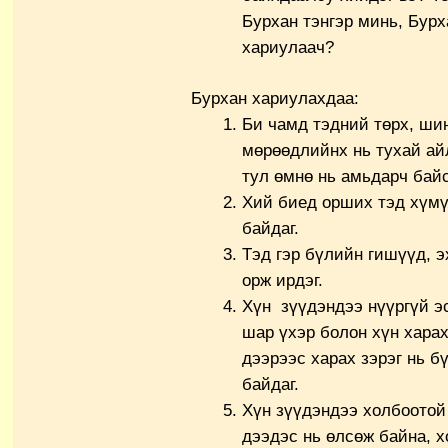
Бурхан тэнгэр минь, Бур
хариулаач?
Бурхан хариулахдаа:
Би чамд тэдний төрх, ши
мөрөөдлийнх нь тухай ай
тул өмнө нь амьдарч байс
Хий биед орших тэд хүмү
байдаг.
Тэд гэр бүлийн гишүүд, 
орж ирдэг.
Хүн зүүдэндээ нүүргүй эс
шар үхэр болон хүн хара
дээрээс харах зэрэг нь б
байдаг.
Хүн зүүдэндээ холбоотой 
дээдэс нь өлсөж байна, х