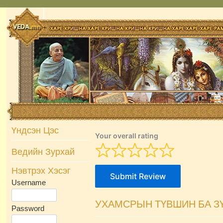
Skip
to
content
Үндсэн Цэс
Your overall rating
Ведийн Зурхай
Нэвтрэх Хэсэг
Submit Review
Username
УХАМСРЫН ТҮВШИН БА З
Password