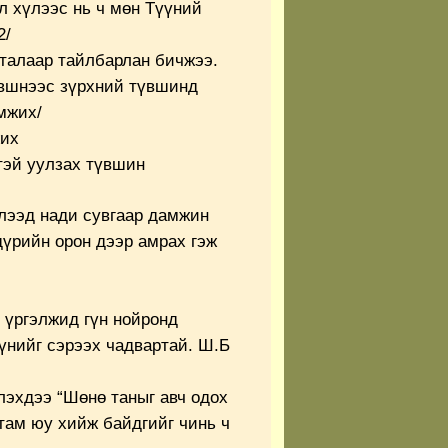
л хүлээс нь ч мөн Түүний
2/
талаар тайлбарлан бичжээ.
вшнээс зүрхний түвшинд
мжих/
жих
тэй уулзах түвшин
хлээд нади сувгаар дамжин
дүрийн орон дээр амрах гэж
 үргэлжид гүн нойронд
үүнийг сэрээх чадвартай. Ш.Б
лэхдээ “Шөнө таныг авч одох
утам юу хийж байдгийг чинь ч