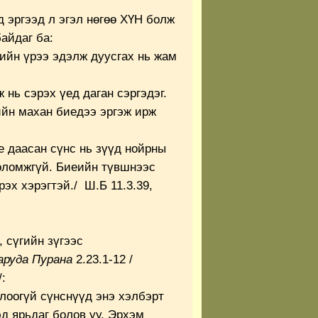
гээд л эгэл нөгөө ХҮН болж
байдаг ба:
ийн үрээ эдэлж дуусгах нь жам
нь сэрэх үед даган сэргэдэг.
ийн махан биедээ эргэж ирж
е даасан сүнс нь зүүд нойрны
оломжгүй. Биеийн түвшнээс
эх хэрэгтэй./ Ш.Б 11.3.39,
 сүгийн зүгээс
аруда Пурана
2.23.1-12 /
:
олоогүй сүнснүүд энэ хэлбэрт
д ярьдаг болов уу, Эрхэм