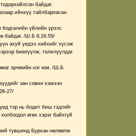
 тодорхойлсон байдаг.
алаар ийнхүү тайлбарласан
н бодгалийн үйлийн үрээс
 байдаг. /Ш.Б 6.16.55/
үүн ахуй үедээ хийхийг хүсэж
бэрээр биелүүлж, толилуулдаг.
рмаг эрчмийн нэг юм. /Ш.Б
зүүдийг зөн совин хэмээн
26-27/
үед тэр нь бодит биш гэдгийг
 холбогдол өгөх хэрэг байхгүй
дний түвшинд Бурхан нөлөөлж