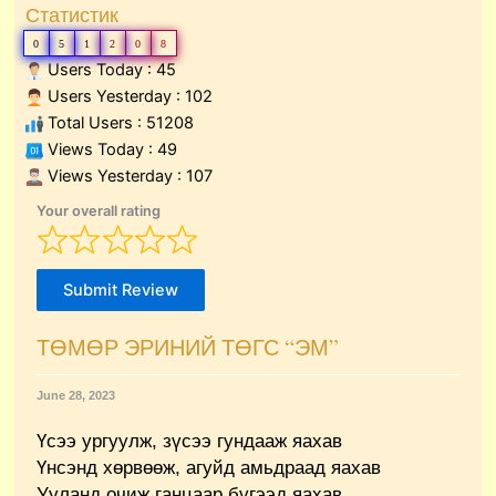
Статистик
0
5
1
2
0
8
Users Today : 45
Users Yesterday : 102
Total Users : 51208
Views Today : 49
Views Yesterday : 107
Your overall rating
Submit Review
ТӨМӨР ЭРИНИЙ ТӨГС “ЭМ”
June 28, 2023
Үсээ ургуулж, зүсээ гундааж яахав
Үнсэнд хөрвөөж, агуйд амьдраад яахав
Ууланд очиж ганцаар бүгээд яахав