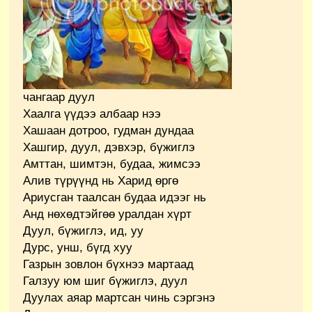
чангаар дуул
Хаалга үүдээ албаар нээ
Хашаан дотроо, гудман дундаа
Хашгир, дуул, дэвхэр, бүжиглэ
Амттан, шимтэн, будаа, жимсээ
Алив түрүүнд нь Харид өргө
Ариусган таалсан будаа идээг нь
Анд нөхөдтэйгөө уралдан хүрт
Дуул, бүжиглэ, ид, уу
Дурс, унш, бүгд хуу
Газрын зовлон бүхнээ мартаад
Галзуу юм шиг бүжиглэ, дуул
Дуулах аяар мартсан чинь сэргэнэ