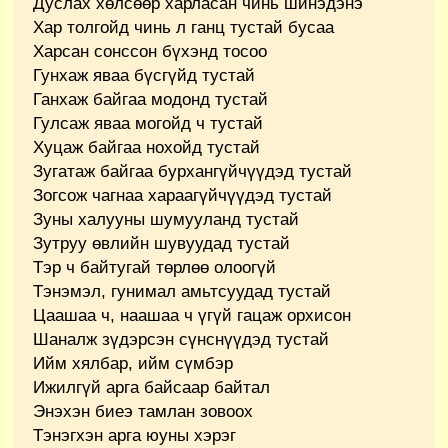
Дуслах хөлсөөр харласан чинь шинэдэнэ
Хар толгойд чинь л ганц тустай бусаа
Харсан сонссон бүхэнд тосоо
Гунхаж яваа бүсгүйд тустай
Ганхаж байгаа модонд тустай
Гулсаж яваа могойд ч тустай
Хуцаж байгаа нохойд тустай
Зугатаж байгаа бурхангүйчүүдэд тустай
Зогсож чагнаа хараагүйчүүдэд тустай
Зуны халууны шумууланд тустай
Зутруу өвлийн шувуудад тустай
Тэр ч байтугай төрлөө олоогүй
Тэнэмэл, гунимал амьтсуудад тустай
Цаашаа ч, наашаа ч үгүй гацаж орхисон
Шаналж зүдэрсэн сүнснүүдэд тустай
Ийм хялбар, ийм сүмбэр
Ижилгүй арга байсаар байтал
Энэхэн биеэ тамлан зовоох
Тэнэгхэн арга юуны хэрэг