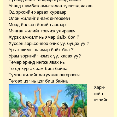
Усанд шумбаж амьсгалаа түгжээд яахав
Од эрхсийн харвах хурдаар
Олон жилийг ингэж өнгөрөөвч
Моод болсон йогийн аргаар
Мянган жилийг тэвчиж улираавч
Хүрэх амжилт нь ямар байх бол ?
Хүссэн зорьсондоо очих уу, буцах уу ?
Ургах жимс нь ямар байх бол ?
Урам зоригийг нэмэх үү, хасах уу?
Төмөр эринд ингэж явах нь
Төгсд хүргэх зам биш байна
Түмэн жилийг хатуужин өнгөрөөвч
Төгсөх цэг нь цэг биш байна
Хари-
гийн
нэрийг