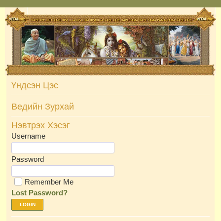
Skip
to
content
Үндсэн Цэс
Ведийн Зурхай
Нэвтрэх Хэсэг
Username
Password
Remember Me
Lost Password?
LOGIN