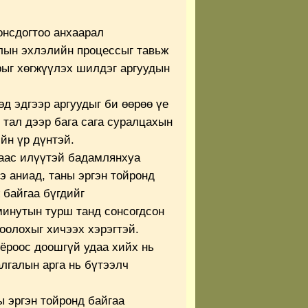
нсдогтоо анхаарал
лын эхлэлийн процессыг тавьж
рыг хөгжүүлэх шилдэг аргуудын
өд эдгээр аргуудыг би өөрөө үе
э тал дээр бага сага суралцахын
йн үр дүнтэй.
аас илүүтэй бадамлянхуа
э аниад, таны эргэн тойронд
 байгаа бүгдийг
минутын турш танд сонсогдсон
оолохыг хичээх хэрэгтэй.
оёроос доошгүй удаа хийх нь
алгалын арга нь бүтээлч
ы эргэн тойронд байгаа