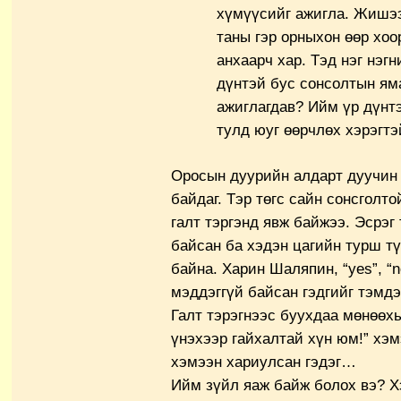
хүмүүсийг ажигла. Жишээ
таны гэр орныхон өөр хоо
анхаарч хар. Тэд нэг нэгн
дүнтэй бус сонсолтын ям
ажиглагдав? Ийм үр дүнтэ
тулд юуг өөрчлөх хэрэгтэ
Оросын дуурийн алдарт дуучин
байдаг. Тэр төгс сайн сонсголто
галт тэргэнд явж байжээ. Эсрэг 
байсан ба хэдэн цагийн турш т
байна. Харин Шаляпин, “yes”, “n
мэддэггүй байсан гэдгийг тэмдэ
Галт тэрэгнээс буухдаа мөнөөхь
үнэхээр гайхалтай хүн юм!” хэ
хэмээн хариулсан гэдэг…
Ийм зүйл яаж байж болох вэ? Х