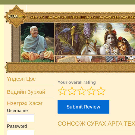
Skip
to
content
Үндсэн Цэс
Your overall rating
Ведийн Зурхай
Нэвтрэх Хэсэг
Submit Review
Username
СОНСОЖ СУРАХ АРГА ТЕ
Password