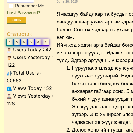
June 10, 2025
Remember Me
Lost Password?
Ямаршуу байдлаар та бусдыг со
LOGIN
хандуулснаар ухамсарт амьдра
болно. Сонсох чадвар нь ухамс
Статистик
нэг юм.
0
5
0
9
8
2
Ийм хэд хэдэн арга байдаг бөгө
Users Today : 42
үе авч хэрэгжүүлдэг. Ядаж л эн
Users Yesterday :
тулд. Эдгээр аргууд нь үнэхээри
122
Нуруугаа эгцлээд юу юун
Total Users :
суултаар суугаарай. Нүдэ
50982
болон таны биед юу болж
Views Today : 52
анхааралтайгаар сонс. 5 
Views Yesterday :
бүхий л дуу авиануудыг т
128
Энэхүү дасгалыг өдөрт х
зүгээр. Энэ хүчирхэг бяс
чадварыг хөгжүүлж өгдөг.
Долоо хоногийн турш тан