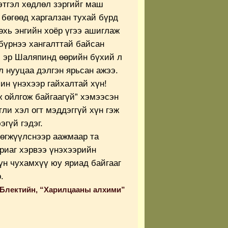
этгэл хөдлөл зэргийг маш
 бөгөөд харгалзан тухай бүрд
өхь энгийн хоёр үгээ ашиглаж
бүрнээ хангалттай байсан
и эр Шаляпинд өөрийн бүхий л
л нууцаа дэлгэн ярьсан ажээ.
чин үнэхээр гайхалтай хүн!
ж ойлгож байгаагүй” хэмээсэн
ли хэл огт мэддэггүй хүн гэж
эгүй гэдэг.
хөгжүүлснээр аажмаар та
яриаг хэрвээ үнэхээрийн
үн чухамхүү юу яриад байгааг
.
и Блектийн, “Харилцааны алхими”