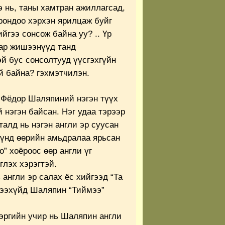
 нь, таны хамтран ажиллагсад,
рондоо хэрхэн ярилцаж буйг
ийгээ сонсож байна уу? .. Үр
ар жишээнүүд танд
й бус сонсолтууд үүсгэхгүйн
й байна? гэхмэтчилэн.
 Фёдор Шаляпиний нэгэн түүх
й нэгэн байсан. Нэг удаа тэрээр
талд нь нэгэн англи эр суусан
үүнд өөрийн амьдралаа ярьсан
o” хоёроос өөр англи үг
глэх хэрэгтэй.
 англи эр салах ёс хийгээд “Та
мээхүйд Шаляпин “Тиймээ”
эргийн учир нь Шаляпин англи