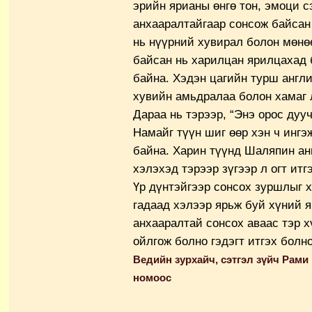
эрийн ярианы өнгө тон, эмоци с
анхааралтайгаар сонсож байсан
нь нүүрний хувирал болон мөнө
байсан нь харилцан ярилцахад 
байна. Хэдэн цагийн турш англ
хувийн амьдралаа болон хамаг 
Дараа нь тэрээр, “Энэ орос дуу
Намайг түүн шиг өөр хэн ч ингэ
байна. Харин түүнд Шаляпин анг
хэлэхэд тэрээр зүгээр л огт итгэ
Үр дүнтэйгээр сонсох зуршлыг 
гадаад хэлээр ярьж буй хүний 
анхааралтай сонсох аваас тэр х
ойлгож болно гэдэгт итгэх болно
Ведийн зурхайч, сэтгэл зүйч Рам
номоос