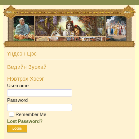
Skip
to
content
Үндсэн Цэс
Ведийн Зурхай
Нэвтрэх Хэсэг
Username
Password
Remember Me
Lost Password?
LOGIN