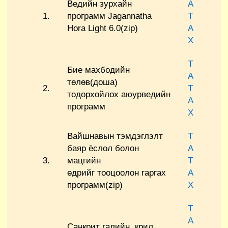
Ведийн зурхайн
А
1.
программ Jagannatha
Т
Hora Light 6.0(zip)
А
Х
Т
Бие махбодийн
А
төлөв(доша)
2.
Т
тодорхойлох
аюурведийн
А
программ
Х
Вайшнавын тэмдэглэлт
Т
баяр ёслол болон
А
3.
мацгийн
Т
өдрийг
тооцоолон гаргах
А
программ(zip)
Х
Т
А
Санкрит галийн крил