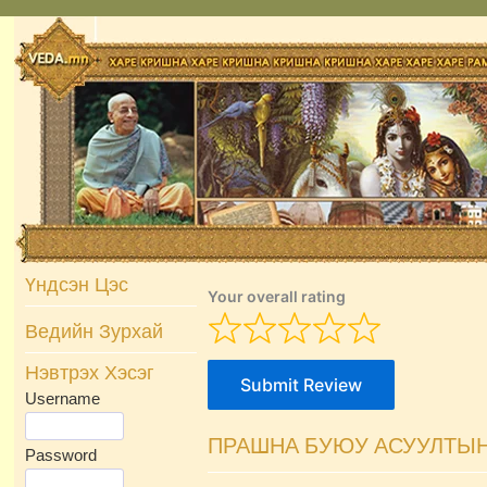
Skip
to
content
Үндсэн Цэс
Your overall rating
Ведийн Зурхай
Нэвтрэх Хэсэг
Submit Review
Username
ПРАШНА БУЮУ АСУУЛТЫН
Password