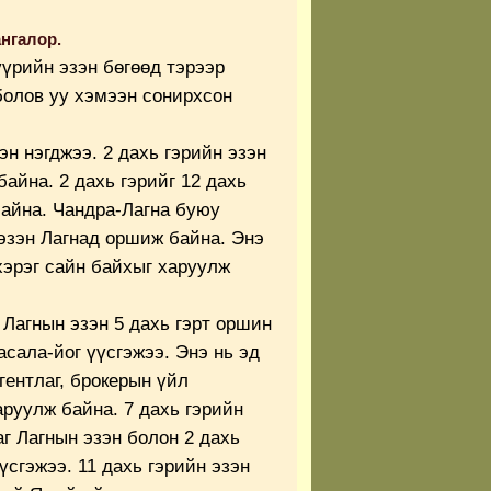
нгалор.
үүрийн эзэн бөгөөд тэрээр
болов уу хэмээн сонирхсон
эн нэгджээ. 2 дахь гэрийн эзэн
байна. 2 дахь гэрийг 12 дахь
байна. Чандра-Лагна буюу
эзэн Лагнад оршиж байна.
Энэ
хэрэг сайн байхыг харуулж
 Лагнын эзэн 5 дахь гэрт оршин
асала-йог үүсгэжээ. Энэ нь эд
гентлаг, брокерын үйл
руулж байна. 7 дахь гэрийн
аг Лагнын эзэн болон 2 дахь
үсгэжээ. 11 дахь гэрийн эзэн