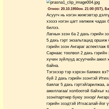
Огноо: 20.10.1950он. 21:00 (IST),
Ба
Асуугч нь нэгэн жижгэвтэр дэлг
хэзээ нэгэн цагт хөлжиж чадах 
билээ.
Лагнын эзэн ба 2 дахь гэрийн эз
5 дахь гэрт экзальтацид оршиж 
гэрийн эзэн Ангараг аспектлаж 
Сарнаас тоолвол 2 дахь гэрийн 
хүчин зүйлүүд асуугчийн ажил 
байна.
Тэгэхээр тэр хэрхэн баяжих вэ?
буй 2 дахь гэрийн эзэнтэй Итих
баялаг 5 дахь гэртэй/арилжаа, а
ажиллагаа/ холбоотой байхыг ха
эзэн/партнер буюу эхнэр/ Ангар
гэрийн эзэдтэй Итхасалай-йог ү