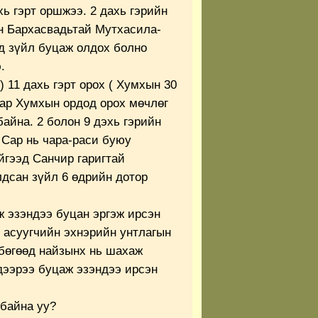
хь гэрт оршжээ. 2 дахь гэрийн
эн Бархасвадьтай Мутхасила-
эд зүйл буцаж олдох болно
.
 11 дахь гэрт орох ( Хумхын 30
Сар Хумхын ордод орох мөчлөг
байна. 2 болон 9 дэхь гэрийн
 Сар нь чара-раси буюу
йгээд Санчир гаригтай
дсан зүйл 6 өдрийн дотор
ж эзэндээ буцан эргэж ирсэн
 асуугчийн эхнэрийн унтлагын
 бөгөөд найзынх нь шахаж
дээрээ буцаж эзэндээ ирсэн
байна уу?