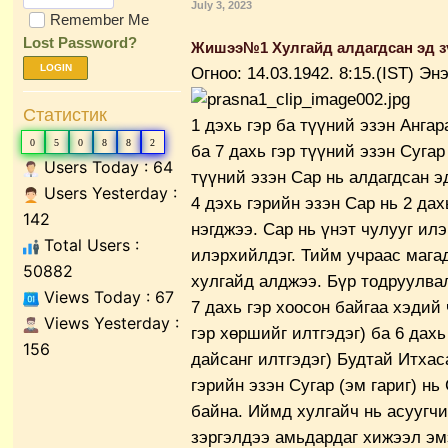
July 3, 2023
Remember Me
Lost Password?
Жишээ№1 Хулгайд алдагдсан эд з
LOGIN
Огноо: 14.03.1942. 8:15.(IST) Эн
Статистик
1 дэхь гэр ба түүний эзэн Ангар
0
5
0
8
8
2
ба 7 дахь гэр түүний эзэн Сугар
Users Today : 64
түүний эзэн Сар нь алдагдсан э
Users Yesterday :
4 дэхь гэрийн эзэн Сар нь 2 дах
142
нэгджээ. Сар нь үнэт чулууг ил
Total Users :
илэрхийлдэг.
Тийм учраас магад
50882
хулгайд алджээ. Бүр тодруулва
Views Today : 67
7 дахь гэр хоосон байгаа хэдий 
Views Yesterday :
гэр хөршийг илтгэдэг) ба 6 дахь
156
дайсанг илтгэдэг) Будтай Итхас
гэрийн эзэн Сугар (эм гариг) нь
байна.
Иймд хулгайч нь асуугчи
зэргэлдээ амьдардаг хижээл эм