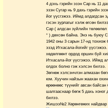
4 дэхь гэрийн эзэн Сар нь 11 да
эзэн Сугар нь 9 дахь гэрийн эз
йог үүсгэжээ. Иймд алдагдсан 
гэсэн зурлагыг хэлж өгсөн билээ
Сар ( алдсан зүйлийн төлөөлөл )
° ) дөхсөн байна. Энэ нь буюу 
1942 оны 3 сарын 17-нд тохиож 
эзэд Итхасала-йогийг үүсгэжээ.
хөдөлгөөнт ордод оршин буй хи
Итхасала-йог үүсгэжээ.
Иймд ал
олдох болно гэж хэлсэн билээ.
Зөгнөж хэлсэнчлэн алмазан бөг
юм. Хуучин найзын жаахан охин
өрөөнөөс түүнийг авсан байсан
шалгааснаар бөгж 5 дахь хоног 
билээ.
Жишээ№2 Хөрөнгөжих найдвар 