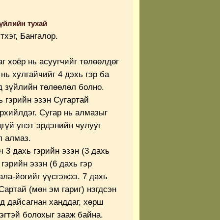
үйлийн тухай
этхэг, Бангалор.
аг хоёр нь асуугчийг төлөөлдөг
 нь хулгайчийг 4 дэхь гэр ба
д зүйлийн төлөөлөл болно.
ь гэрийн эзэн Сугартай
эрхийлдэг. Сугар нь алмазыг
гүй үнэт эрдэнийн чулууг
л алмаз.
ч 3 дахь гэрийн эзэн (3 дахь
 гэрийн эзэн (6 дахь гэр
ала-йогийг үүсгэжээ. 7 дахь
 Сартай (мөн эм гариг) нэгдсэн
д дайсагнан ханддаг, хөрш
эгтэй болохыг зааж байна.