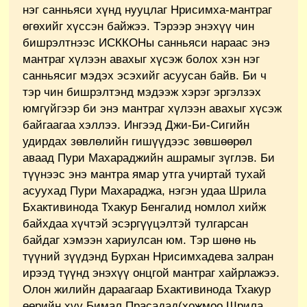
нэг санньяси хүнд нууцлаг Нрисимха-мантраг
өгөхийг хүссэн байжээ. Тэрээр энэхүү чин
бишрэлтнээс ИСККОНы санньяси нараас энэ
мантраг хүлээн авахыг хүсэж болох хэн нэг
санньясиг мэдэх эсэхийг асуусан байв. Би ч
тэр чин бишрэлтэнд мэдээж хэрэг эргэлзэх
юмгүйгээр би энэ мантраг хүлээн авахыг хүсэж
байгаагаа хэллээ. Ингээд Джи-Би-Сигийн
удирдах зөвлөлийн гишүүдээс зөвшөөрөл
аваад Пури Махараджийн ашрамыг зүглэв. Би
түүнээс энэ мантра ямар утга учиртай тухай
асуухад Пури Махараджа, нэгэн удаа Шрила
Бхактивинода Тхакур Бенгалид номлол хийж
байхдаа хүчтэй эсэргүүцэлтэй тулгарсан
байдаг хэмээн хариулсан юм. Тэр шөнө нь
түүний зүүдэнд Бурхан Нрисимхадева залран
ирээд түүнд энэхүү онцгой мантраг хайрлажээ.
Олон жилийн дараагаар Бхактивинода Тхакур
өөрийн хүү Бимал Прасадад(хожмоо Шрила