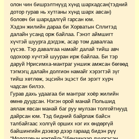
олон чин бишрэлтнүүд хүнд шархадсан(тэдний
дотор гурав нь хутганы хүнд шарх авсан)
боловч би шархдалгүй гарсан юм.
Хэдэн жилийн дараа би Хорватын Сплитэд
далайн усанд орж байлаа. Гэнэт аймшигт
хүчтэй шуурга дэгдэж, асар том давалгаа
үүсэв. Тэр давалгаа намайг далай тийш авч
одохоор хүчтэй шууран ирж байлаа. Би тэр
даруй Нрисимха-мантраг уншиж амжсан бөгөөд
тэгмэгц далайн долгион намайг хэрэгтэй зүг
тийш хөтлөж, эцсийн эцэст би эрэгт хүрч
чадсан билээ.
Гурав дахь удаагаа би мантраг хоёр жилийн
өмнө дуудсан. Нэгэн орой манай Польшид
аялаж явсан манай баг руу мулзан толгойтнууд
дайрсан юм. Тэд бидний байрлаж байсн
талбайгаас холгүй орших нэг их өндөргүй
байшингийн дээвэр дээр гараад бидэн рүү
“Молотовын коктейль”(бензинээр дүүргэсэн,