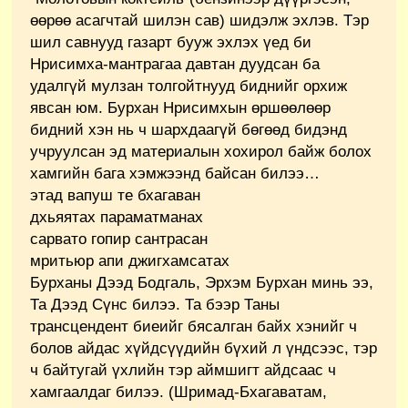
өөрөө асагчтай шилэн сав) шидэлж эхлэв. Тэр
шил савнууд газарт бууж эхлэх үед би
Нрисимха-мантрагаа давтан дуудсан ба
удалгүй мулзан толгойтнууд биднийг орхиж
явсан юм. Бурхан Нрисимхын өршөөлөөр
бидний хэн нь ч шархдаагүй бөгөөд бидэнд
учруулсан эд материалын хохирол байж болох
хамгийн бага хэмжээнд байсан билээ…
этад вапуш те бхагаван
дхьяятах параматманах
сарвато гопир сантрасан
мритьюр апи джигхамсатах
Бурханы Дээд Бодгаль, Эрхэм Бурхан минь ээ,
Та Дээд Сүнс билээ. Та бээр Таны
трансцендент биеийг бясалган байх хэнийг ч
болов айдас хүйдсүүдийн бүхий л үндсээс, тэр
ч байтугай үхлийн тэр аймшигт айдсаас ч
хамгаалдаг билээ. (Шримад-Бхагаватам,