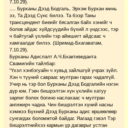
7.10.29).
…. Бурханы Дээд Бодгаль, Эрхэм Бурхан минь
ээ, Та Дээд Сүнс билээ. Та бээр Таны
трансцендент биеийг бясалган байх хэнийг ч
болов айдас хүйдсүүдийн бүхий л үндсээс, тэр
ч байтугай үхлийн тэр аймшигт айдсаас ч
хамгаалдаг билээ. (Шримад-Бхагаватам,
7.10.29).
Бурханы Адислалт А.Ч.Бхактиведанта
Свамигийн тайлбар:
“Үхэл хэнбэгуайн ч хувьд зайлшгүй учрах зүйл.
Хэн ч түүний савраас мултран гарах чадалгүй.
Учир нь тэр бол Бурханы Дээд Бодгалийн нэгэн
дүр юм. Гэвч бишрэлтэн хүн үхлийн хатуу
зарлиг болох богино наслахаас ч мултран
ангижирч чадна. Чин бишрэлтэн хүний насны
хэмжээ Бүхний Дээд Бурханы адис өршөөлөөр
сунгагдах боломжтой байдаг. Яагаад гэвэл Тэр
бишрэлтнийхээ кармын үр дагаврыг устган