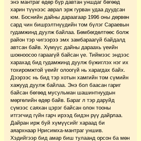
энэ мантраг өдөр бүр давтан уншдаг бөгөөд
харин түүнээс аврал эрж гурван удаа дуудсан
юм. Боснийн дайны дараагаар 1996 оны дөрвөн
сард чин бишрэлтнүүдийн том бүлэг Сараевын
гудамжинд дуулж байлаа. Бөмбөгдөлтөөс болж
район тэр чигээрээ эмх замбараагүй байдалд
автсан байв. Хүмүүс дайны дараахь үеийн
шокноосоо гараагүй байсан үе. Тиймээс эндээс
харахад бид гудамжинд дуулж бүжиглэх нэг их
тохиромжтой үеийг олоогүй нь харагдах байх.
Дээрээс нь бид тэр хотын хамгийн том сүмийн
хажууд дуулж байлаа. Энэ бол баасан гариг
байсан бөгөөд мусульман шашинтнуудын
мөргөлийн өдөр байв. Бараг л тэр даруйд
сүмээс саяхан цэрэг байсан олон тооны
итгэгчид гүйн гарч ирээд бидэн рүү дайрлаа.
Дайран ирж буй хүмүүсийг хараад би
аяархнаар Нрисимха-мантраг уншив.
Хэдийгээр бид амар биш тулаанд орсон ба мөн