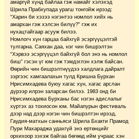
амаргүй хүнд байлаа гэж намайг хэлэхэд
Шрила Прабхупада урагш тонгойж ирээд:
“Харин би хэзээ нэгэнтээ номлол хийх нь
амархан гэж хэлсэн билүү?” гэж их
нухацтайгаар асууж билээ.
Номлогч хүн гарцаа байхгүй эсэргүүцэлтэй
тулгарна. Саяхан даа, нэг чин бишрэлтэн
“Хэрвээ эсэргүүцэл байхгүй бол энэ нь номлол
биш” гэсэн үг юм гэж тэмдэглэн хэлж байсан.
Өөрийн чин бишрэлтнүүдээ халдлага дайралт
зэргээс хамгаалахын тулд Кришна Бурхан
Нрисимхадева буюу хагас хүн, хагас арслан
дүрээр илрэн заларсан билээ. 1983 онд би
Нрисимхадева Бурханы бас нэгэн адислалыг
хүртэх аз тохиосон юм. Майапурын фестиваль
дээр над дээр нэгэн чин бишрэлтэн ирээд,
Гаудия-матхын санньяси Шрила Бхакти Прамод
Пури Махараджа удахгүй энэ ертөнцийг
орхихоор зэхэж байгаа бөгөөд ийм учраас хэн