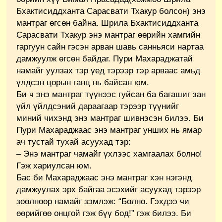
Бхактисиддханта Сарасвати Тхакур болсон) энэ
мантраг өгсөн байна. Шрила Бхактисиддханта
Сарасвати Тхакур энэ мантраг өөрийн хамгийн
гаргуун сайн гэсэн арван шавь санньяси нартаа
дамжуулж өгсөн байдаг. Пури Махараджатай
намайг уулзах тэр үед тэрээр тэр арваас амьд
үлдсэн цорын ганц нь байсан юм.
Би ч энэ мантраг түүнээс гуйсан ба багашиг зан
үйл үйлдсэний дараагаар тэрээр түүнийг
миний чихэнд энэ мантраг шивнэсэн билээ. Би
Пури Махараджаас энэ мантраг унших нь ямар
ач тустай тухай асуухад тэр:
– Энэ мантраг чамайг үхлээс хамгаалах болно!
Гэж хариулсан юм.
Бас би Махараджаас энэ мантраг хэн нэгэнд
дамжуулах эрх байгаа эсэхийг асуухад тэрээр
зөөлнөөр намайг зэмлэж: “Болно. Гэхдээ чи
өөрийгөө онцгой гэж бүү бод!” гэж билээ. Би