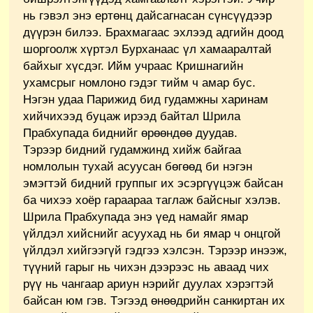
нь гэвэл энэ ертөнц дайсагнасан сүнсүүдээр
дүүрэн билээ. Брахмагаас эхлээд адгийн доод
шоргоолж хүртэл Бурханаас үл хамааралтай
байхыг хүсдэг. Ийм учраас Кришнагийн
ухамсрыг номлоно гэдэг тийм ч амар бус.
Нэгэн удаа Парижид бид гудамжны харинам
хийчихээд буцаж ирээд байтал Шрила
Прабхупада биднийг өрөөндөө дуудав.
Тэрээр бидний гудамжинд хийж байгаа
номлолын тухай асуусан бөгөөд би нэгэн
эмэгтэй бидний группыг их эсэргүүцэж байсан
ба чихээ хоёр гараараа таглаж байсныг хэлэв.
Шрила Прабхупада энэ үед намайг ямар
үйлдэл хийснийг асуухад нь би ямар ч онцгой
үйлдэл хийгээгүй гэдгээ хэлсэн. Тэрээр инээж,
түүний гарыг нь чихэн дээрээс нь аваад чих
рүү нь чангаар ариун нэрийг дуулах хэрэгтэй
байсан юм гэв. Тэгээд өнөөдрийн санкиртан их