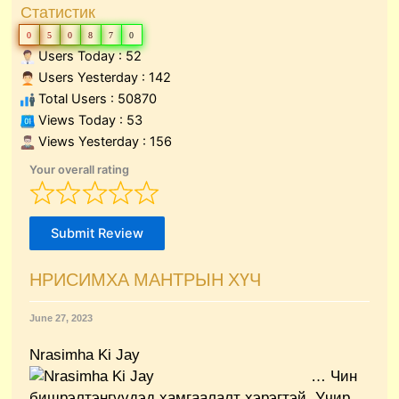
Статистик
0
5
0
8
7
0
Users Today : 52
Users Yesterday : 142
Total Users : 50870
Views Today : 53
Views Yesterday : 156
Your overall rating
Submit Review
НРИСИМХА МАНТРЫН ХҮЧ
June 27, 2023
Nrasimha Ki Jay
… Чин
бишрэлтэнгүүдэд хамгаалалт хэрэгтэй. Учир