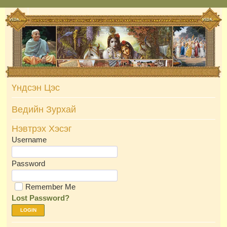
Skip
to
content
Үндсэн Цэс
Ведийн Зурхай
Нэвтрэх Хэсэг
Username
Password
Remember Me
Lost Password?
LOGIN