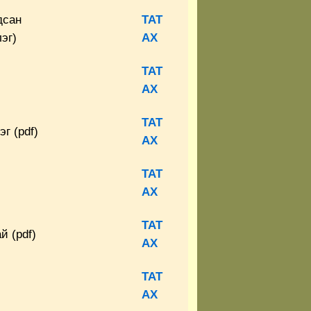
дсан
ТАТ
эг)
АХ
ТАТ
АХ
ТАТ
г (pdf)
АХ
ТАТ
АХ
ТАТ
й (pdf)
АХ
ТАТ
АХ