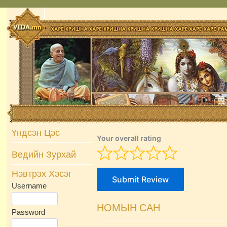
Skip
to
content
Үндсэн Цэс
Your overall rating
Ведийн Зурхай
Нэвтрэх Хэсэг
Submit Review
Username
НОМЫН САН
Password