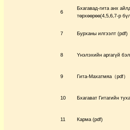
Бхагавад-гита анх айл
6
төрхөөрөө(4,5,6,7-р бүл
7
Бурханы илгээлт (pdf)
8
Yнэлэхийн аргагүй бэлэ
9
Гита-Махатмяа（pdf）
10
Бхагават Гитагийн туха
11
Карма (pdf)