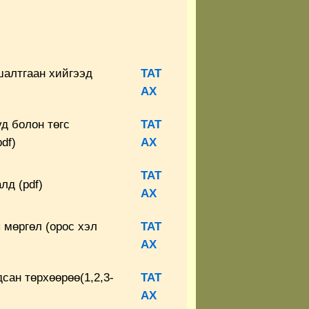
шалтгаан хийгээд
ТАТ
АХ
уд болон төгс
ТАТ
df)
АХ
ТАТ
лд (pdf)
АХ
 мөргөл (орос хэл
ТАТ
АХ
сан төрхөөрөө(1,2,3-
ТАТ
АХ