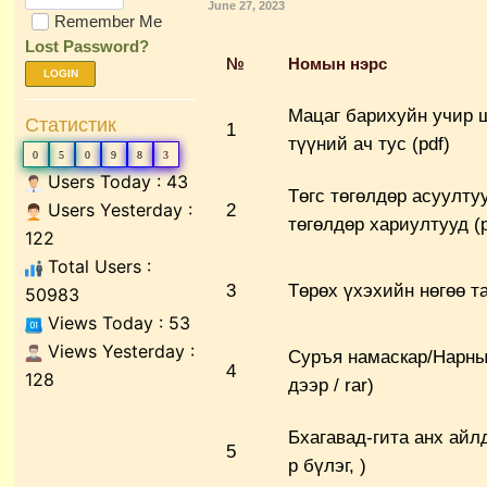
June 27, 2023
Remember Me
Lost Password?
№
Номын нэрс
LOGIN
Мацаг барихуйн учир 
Статистик
1
түүний ач тус (pdf)
0
5
0
9
8
3
Users Today : 43
Төгс төгөлдөр асуулту
Users Yesterday :
2
төгөлдөр хариултууд (p
122
Total Users :
3
Төрөх үхэхийн нөгөө та
50983
Views Today : 53
Views Yesterday :
Суръя намаскар/Нарны
4
128
дээр / rar)
Бхагавад-гита анх айлд
5
р бүлэг, )