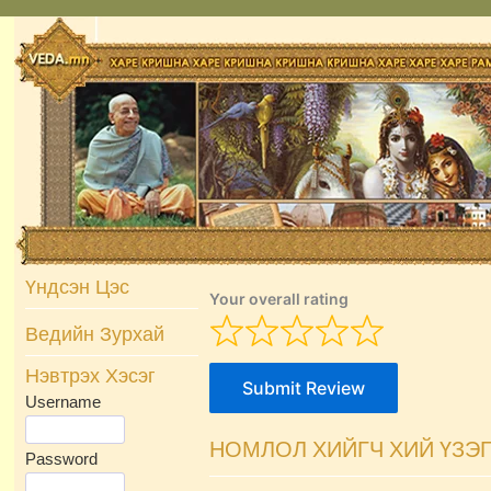
Skip
to
content
Үндсэн Цэс
Your overall rating
Ведийн Зурхай
Нэвтрэх Хэсэг
Submit Review
Username
НОМЛОЛ ХИЙГЧ ХИЙ ҮЗЭ
Password