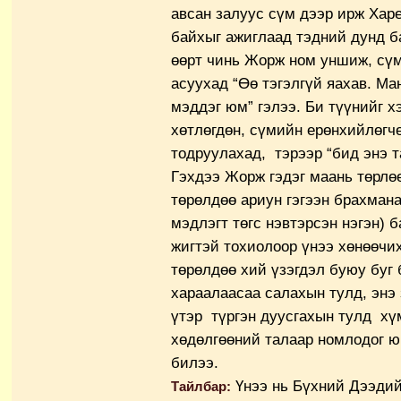
авсан залуус сүм дээр ирж Ха
байхыг ажиглаад тэдний дунд б
өөрт чинь Жорж ном уншиж, сүмд
асуухад “Өө тэгэлгүй яахав. Ма
мэддэг юм” гэлээ. Би түүнийг 
хөтлөгдөн, сүмийн ерөнхийлөгч
тодруулахад, тэрээр “бид энэ т
Гэхдээ Жорж гэдэг маань төрлөө
төрөлдөө ариун гэгээн брахман
мэдлэгт төгс нэвтэрсэн нэгэн) 
жигтэй тохиолоор үнээ хөнөөчи
төрөлдөө хий үзэгдэл буюу буг 
хараалаасаа салахын тулд, энэ
үтэр түргэн дуусгахын тулд х
хөдөлгөөний талаар номлодог ю
билээ.
Үнээ нь Бүхний Дээдий
Тайлбар: