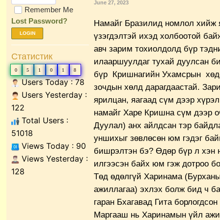
June 27, 2023
Remember Me
Lost Password?
Намайг Бразилид номлол хийж я
LOGIN
үзэгдэлтэй ихэд холбоотой бай
авч зарим тохиолдолд бүр тэдн
Статистик
илааршуулдаг тухай дуулсан би
0
5
1
0
1
8
бүр Кришнагийн Ухамсрын хөдө
Users Today : 78
зочдын хөлд дарагдаастай. Зар
Users Yesterday :
ярилцан, яагаад сүм дээр хүрэ
122
намайг Харе Кришна сүм дээр о
Total Users :
Дуулал) анх айлдсан тэр байдл
51018
уншихыг зөвлөсөн юм гэдэг бай
Views Today : 90
бишрэлтэн бэ? Өдөр бүр л хэн 
Views Yesterday :
илгээсэн байх юм гэж дотроо бо
128
Төд өдөлгүй Харинама (Бурханы
ажиллагаа) эхлэх болж бид ч ба
гаран Бхагавад Гита борлогдсон
Маргааш нь Харинамын үйл ажи