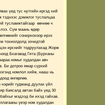
вах үед тус нутгийн иргэд хий
ж тэднээс дэмжлэг туслалцаа
ий тусламжтайгаар өвчнөө ч
лээ. Сүм маань өдөр
лгөөнийг сонирхохоор ирэх
им тохиолдолд зочидтой
лцэн ирснийг тодруулахад Жорж
чоод Бхагавад Гита (Бурханы
аараа номыг худалдан авч
в. Би дотроо ямар сүрхий
нэгэнд номлол хийж, нааш нь
доод өнгөрлөө.
 нэрийг гудманд дуулах үйл
яр баясалд автан байх үед 30
 байхыг мэдээд би ихэд гайхав.
ллагааны үеэр ном худалдан