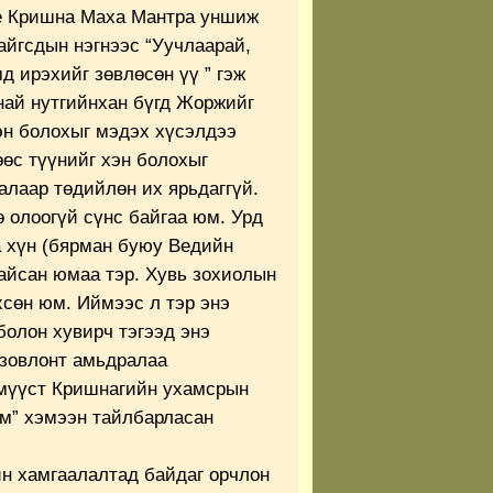
ре Кришна Маха Мантра уншиж
айгсдын нэгнээс “Уучлаарай,
 ирэхийг зөвлөсөн үү ” гэж
най нутгийнхан бүгд Жоржийг
хэн болохыг мэдэх хүсэлдээ
өөс түүнийг хэн болохыг
алаар төдийлөн их ярьдаггүй.
 олоогүй сүнс байгаа юм. Урд
а хүн (бярман буюу Ведийн
байсан юмаа тэр. Хувь зохиолын
хсөн юм. Иймээс л тэр энэ
болон хувирч тэгээд энэ
 зовлонт амьдралаа
үмүүст Кришнагийн ухамсрын
м” хэмээн тайлбарласан
н хамгаалалтад байдаг орчлон