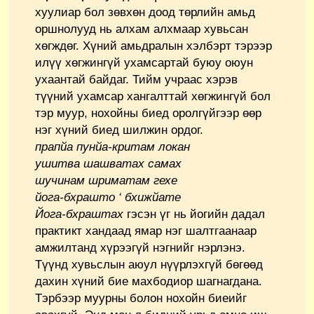
хуулиар бол зөвхөн доод төрлийн амьд
оршнолууд нь алхам алхмаар хувьсан
хөгждөг. Хүний амьдралын хэлбэрт тэрээр
илүү хөгжингүй ухамсартай буюу оюун
ухаантай байдаг. Тийм учраас хэрэв
түүний ухамсар хангалттай хөгжингүй бол
тэр муур, нохойны биед оролгүйгээр өөр
нэг хүний биед шилжин ордог.
прапйа пунйа-критам локан
ушитва шашватах самах
шучинам шриматам гехе
йога-бхрашто
‘
бхижйате
Йога-бхраштах
гэсэн үг нь йогийн дадал
практикт хандаад ямар нэг шалтгаанаар
амжилтанд хүрээгүй нэгнийг нэрлэнэ.
Түүнд хувьслын аюул нүүрлэхгүй бөгөөд
дахин хүний бие махбодиор шагнагдана.
Тэрбээр муурны болон нохойн биеийг