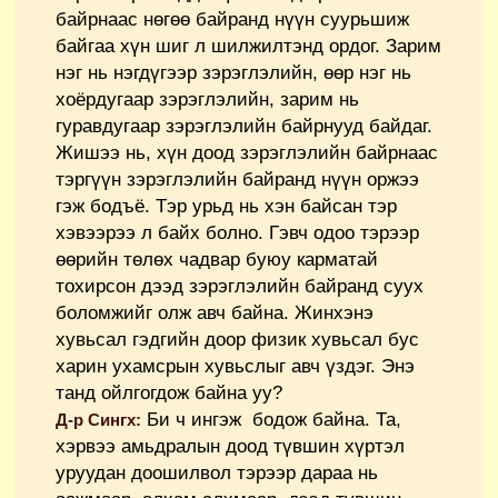
байрнаас нөгөө байранд нүүн суурьшиж
байгаа хүн шиг л шилжилтэнд ордог. Зарим
нэг нь нэгдүгээр зэрэглэлийн, өөр нэг нь
хоёрдугаар зэрэглэлийн, зарим нь
гуравдугаар зэрэглэлийн байрнууд байдаг.
Жишээ нь, хүн доод зэрэглэлийн байрнаас
тэргүүн зэрэглэлийн байранд нүүн оржээ
гэж бодъё. Тэр урьд нь хэн байсан тэр
хэвээрээ л байх болно. Гэвч одоо тэрээр
өөрийн төлөх чадвар буюу карматай
тохирсон дээд зэрэглэлийн байранд суух
боломжийг олж авч байна. Жинхэнэ
хувьсал гэдгийн доор физик хувьсал бус
харин ухамсрын хувьслыг авч үздэг. Энэ
танд ойлгогдож байна уу?
Би ч ингэж бодож байна. Та,
Д-р Сингх:
хэрвээ амьдралын доод түвшин хүртэл
уруудан доошилвол тэрээр дараа нь