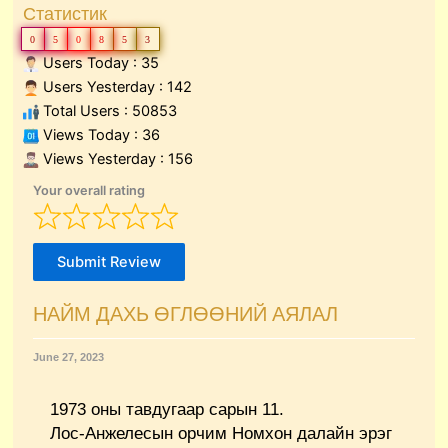
Статистик
0
5
0
8
5
3
Users Today : 35
Users Yesterday : 142
Total Users : 50853
Views Today : 36
Views Yesterday : 156
Your overall rating
Submit Review
НАЙМ ДАХЬ ӨГЛӨӨНИЙ АЯЛАЛ
June 27, 2023
1973 оны тавдугаар сарын 11.
Лос-Анжелесын орчим Номхон далайн эрэг