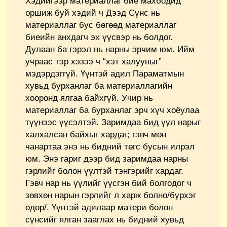
Хэдийгээр материаллаг бие махбодид
оршиж буй хэдий ч Дээд Сүнс нь
материаллаг бус бөгөөд материаллаг
биеийн анхдагч эх үүсвэр нь болдог.
Дулаан ба гэрэл нь нарны эрчим юм. Ийм
учраас тэр хэзээ ч “хэт халууныг”
мэдэрдэггүй. Үүнтэй адил Параматмын
хувьд бурханлаг ба материаллагийн
хооронд ялгаа байхгүй. Учир нь
материаллаг ба бурханлаг эрч хүч хоёулаа
түүнээс үүсэлтэй. Заримдаа бид үүл нарыг
халхалсан байхыг хардаг; гэвч мөн
чанартаа энэ нь бидний төгс бусын илрэл
юм. Энэ гариг дээр бид заримдаа нарны
гэрлийг болон үүлтэй тэнгэрийг хардаг.
Гэвч нар нь үүлийг үүсгэн бий болгодог ч
зөвхөн нарын гэрлийг л харж болно/бүрхэг
өдөр/. Үүнтэй адилаар матери болон
сүнсийг ялган зааглах нь бидний хувьд