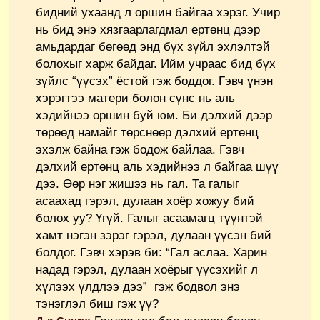
бидний ухаанд л оршин байгаа хэрэг. Учир
нь бид энэ хязгаарлагдмал ертөнц дээр
амьдардаг бөгөөд энд бүх зүйл эхлэлтэй
болохыг харж байдаг. Ийм учраас бид бүх
зүйлс “үүсэх” ёстой гэж боддог. Гэвч үнэн
хэрэгтээ матери болон сүнс нь аль
хэдийнээ оршин буй юм. Би дэлхий дээр
төрөөд намайг төрснөөр дэлхий ертөнц
эхэлж байна гэж бодож байлаа. Гэвч
дэлхий ертөнц аль хэдийнээ л байгаа шүү
дээ. Өөр нэг жишээ нь гал. Та галыг
асаахад гэрэл, дулаан хоёр хожуу бий
болох уу? Үгүй. Галыг асаамагц түүнтэй
хамт нэгэн зэрэг гэрэл, дулаан үүсэн бий
болдог. Гэвч хэрэв би: “Гал аслаа. Харин
надад гэрэл, дулаан хоёрыг үүсэхийг л
хүлээх үлдлээ дээ” гэж бодвол энэ
тэнэглэл биш гэж үү?