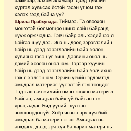
аажмаар, алхам алхмаар дээд түвшин
хүртэл хувьсах ёстой гэсэн үг юм гэж
хэлэх гээд байна уу?
Тиймээ. Та овоохон
Шрила Прабхупада:
мөнгөтэй болмогцоо шинэ сайн байранд
нүүж орж чадна. Гэвч байр аль хэдийнээ л
байгаа шүү дээ. Энэ нь доод зэрэглэлийн
байр нь дээд зэрэглэлийн байр болон
хувирна гэсэн үг биш. Дарвины онол нь
дэмий хоосон онол юм. Тэрээр хуучин
байр нь дээд зэрэглэлийн байр болчихно
гэж л хэлсэн юм. Орчин үеийн эрдэмтэд
амьдрал материас үүсэлтэй гэж тооцдог.
Тэд сая сая жилийн өмнө зөвхөн матери л
байсан, амьдрал байхгүй байсан гэж
ярьцгаадаг. Бид үүнийг хүлээн
зөвшөөрдөггүй. Хоёр янзын эрч хүч бий:
амьдрал ба матери гэсэн. Амьдрал нь
анхдагч, дээд эрч хүч ба харин матери нь