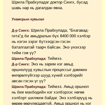
Шрила Прабхупадаг доктор Сингх, бусад
шавь нар нь дагалдан явна.
Ухамсрын хувьсал
Шрила Прабхупада, “Бхагавад-
Д-р Сингх:
гита”д би амьдралын бүх 8400 000 хэлбэр
нь нэгэн зэрэг бүтээгдсэн гэсэн
баталгаатай таарч байсан. Энэ үнэхээр
тийм гэж үү?
Тиймээ.
Шрила Прабхупада:
Энэ нь зарим нэг амьд
Д-р Сингх:
оршнолууд хувьслын процессыг дамжин
өнгөрөлгүйгээр шууд хүний хэлбэрийг
авсан гэсэн үг үү?
Тиймээ. Амьд оршнол
Шрила Прабхупада:
нь бие махбодийн нэг хэлбэрээс нөгөө
хэлбэрт шилжиж байдаг. Энэ хэлбэрүүд нь
өөрөө өөрчлөгддөггүй. Амьд оршнол нь нэг