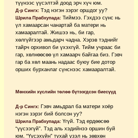
түүнээс үүсэлтэй доод эрч хүч юм.
Тэд нэгэн зэрэг оршдог уу?
Д-р Сингх:
Тиймээ. Гэхдээ сүнс нь
Шрила Прабхупада:
үл хамаарсан чанартай ба матери нь
хамааралтай. Жишээ нь, би гар,
хөлгүйгээр амьдарч чадна. Хэрэв тэднийг
тайрч орхивол би үхэхгүй. Тийм учраас би
гар, хөлнөөсөө үл хамаарч байгаа биз. Гэвч
гар ба хөл маань надаас буюу бие дотор
орших бурханлаг сүнснээс хамааралтай.
Мөнхийн хүслийн төлөө бүтээгдсэн биесүүд
Гэвч амьдрал ба матери хоёр
Д-р Сингх:
нэгэн зэрэг бий болсон уу?
Үгүй. Тэд ердөөсөө
Шрила Прабхупада:
“үүсээгүй”. Тэд аль хэдийнээ оршин буй
юм. “Үүсэхүйн” тухай үзэл нь зөвхөн