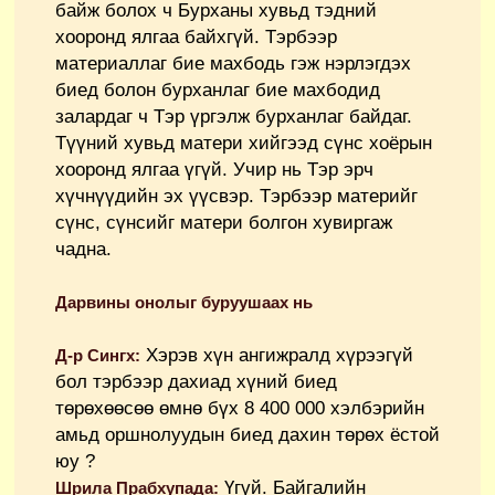
байж болох ч Бурханы хувьд тэдний
хооронд ялгаа байхгүй. Тэрбээр
материаллаг бие махбодь гэж нэрлэгдэх
биед болон бурханлаг бие махбодид
залардаг ч Тэр үргэлж бурханлаг байдаг.
Түүний хувьд матери хийгээд сүнс хоёрын
хооронд ялгаа үгүй. Учир нь Тэр эрч
хүчнүүдийн эх үүсвэр. Тэрбээр материйг
сүнс, сүнсийг матери болгон хувиргаж
чадна.
Дарвины онолыг буруушаах нь
Хэрэв хүн ангижралд хүрээгүй
Д-р Сингх:
бол тэрбээр дахиад хүний биед
төрөхөөсөө өмнө бүх 8 400 000 хэлбэрийн
амьд оршнолуудын биед дахин төрөх ёстой
юу ?
Үгүй. Байгалийн
Шрила Прабхупада: