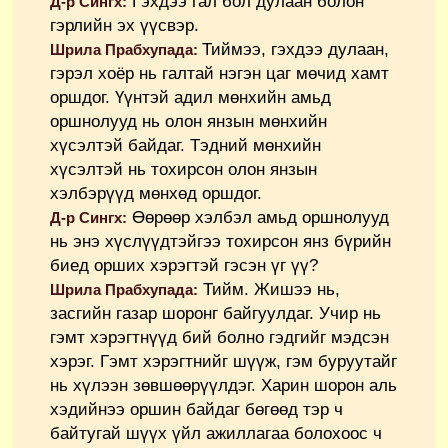
Гэхдээ гал бол дулаан болон
Д-р Сингх:
гэрлийн эх үүсвэр.
Тиймээ, гэхдээ дулаан,
Шрила Прабхупада:
гэрэл хоёр нь галтай нэгэн цаг мөчид хамт
оршдог. Үүнтэй адил мөнхийн амьд
оршнолууд нь олон янзын мөнхийн
хүсэлтэй байдаг. Тэдний мөнхийн
хүсэлтэй нь тохирсон олон янзын
хэлбэрүүд мөнхөд оршдог.
Өөрөөр хэлбэл амьд оршнолууд
Д-р Сингх:
нь энэ хүслүүдтэйгээ тохирсон янз бүрийн
биед орших хэрэгтэй гэсэн үг үү?
Тийм. Жишээ нь,
Шрила Прабхупада:
засгийн газар шоронг байгуулдаг. Учир нь
гэмт хэрэгтнүүд бий болно гэдгийг мэдсэн
хэрэг. Гэмт хэрэгтнийг шүүж, гэм буруутайг
нь хүлээн зөвшөөрүүлдэг. Харин шорон аль
хэдийнээ оршин байдаг бөгөөд тэр ч
байтугай шүүх үйл ажиллагаа болохоос ч