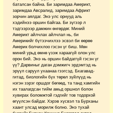
баталсан байна. Би заримдаа Америкт,
заримдаа Авсралид, заримдаа Африкт
зорчин аялдаг. Энэ улс орнууд аль
хэдийнээ оршин байгаа. Би зүгээр л
тэдгээрээр дамжин өнгөрдөг. Миний
Америкт айлчлах айлчлал нь, би
Америкийг бүтээчихлээ эсвэл би өөрөө
Америк болчихлоо гэсэн үг биш. Мөн
миний урьд өмнө үзэж хараагүй олон улс
орон бий. Энэ нь оршин байдаггүй гэсэн үг
үү? Дарвиныг даган дэмжигч эрдэмтэд нь
эрүүл саруул ухаанаа гээгсэд. Бхагавад-
гитад, биологийн бүх төрөл зүйлүүд нь
нэгэн зэрэг оршдог бөгөөд, та танд хамгийн
их таалагдсан тийм амьд оршнол болон
хувирах боломжтой гэдгийг тов тодорхой
өгүүлсэн байдаг. Хэрэв хүсвэл та Бурханы
хаант улсад морилж болно. Энэ тухай