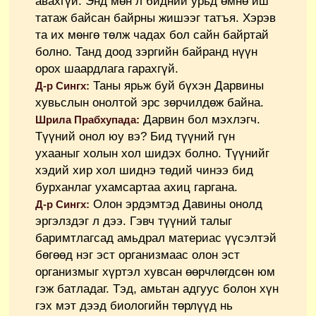
авахгүй. Энд мөн л бидний урьд өмнө иш
татаж байсан байрны жишээг татъя. Хэрэв
та их мөнгө төлж чадах бол сайн байртай
болно. Танд доод зэргийн байранд нүүн
орох шаардлага гарахгүй.
Таны ярьж буй бүхэн Дарвины
Д-р Сингх:
хувьслын онолтой эрс зөрчилдөж байна.
Дарвин бол мэхлэгч.
Шрила Прабхупада:
Түүний онол юу вэ? Бид түүний гүн
ухааныг холын хол шидэх болно. Түүнийг
хэдий хир хол шиднэ төдий чинээ бид
бурханлаг ухамсартаа ахиц гаргана.
Олон эрдэмтэд Давины онолд
Д-р Сингх:
эргэлздэг л дээ. Гэвч түүний талыг
баримтлагсад амьдрал материас үүсэлтэй
бөгөөд нэг эст организмаас олон эст
организмыг хүртэл хувсан өөрчлөгдсөн юм
гэж батладаг. Тэд, амьтан адгуус болон хүн
гэх мэт дээд биологийн төрлүүд нь