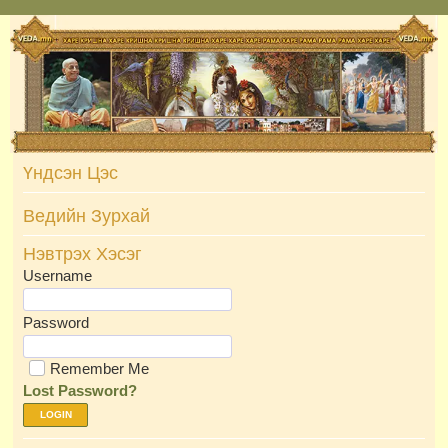
Skip
to
content
Үндсэн Цэс
Ведийн Зурхай
Нэвтрэх Хэсэг
Username
Password
Remember Me
Lost Password?
LOGIN