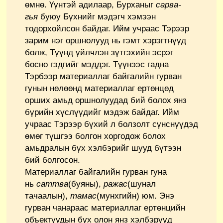
өмнө. Үүнтэй адилаар, Бурханыг
сарва-
гья
буюу Бүхнийг мэдэгч хэмээн
тодорхойлсон байдаг. Ийм учраас Тэрээр
зарим нэг оршнолууд нь гэмт хэрэгтнүүд
болж, Түүнд үйлчлэн зүтгэхийн эсрэг
босно гэдгийг мэддэг. Түүнээс гадна
Тэрбээр материаллаг байгалийн гурван
гунын нөлөөнд материаллаг ертөнцөд
орших амьд оршнолуудад бий болох янз
бүрийн хүслүүдийг мэдэж байдаг. Ийм
учраас Тэрээр бүхий л болзолт сүнснүүдэд
өмөг түшгээ болгон хоргодож болох
амьдралын бүх хэлбэрийг шууд бүтээн
бий болгосон.
Материаллаг байгалийн гурван гуна
нь
саттва
(буяны),
ражас
(шунал
тачаалын),
тамас
(мунхгийн) юм. Энэ
гурван чанараас материаллаг ертөнцийн
объектуудын бүх олон янз хэлбэрүүд