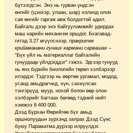
бүтээгдсэн. Энэ нь гурван үндсэн
өнгийг (цэнхэр, улаан, шар) холиод олон
сая өнгийг гаргаж авж болдогтой адил.
Байгаль дээр энэ байгууламжийг удирдах
маш нарийн механизм оршдог. Бхагавад-
гитад 3.27 өгүүлснээр,
пракритех
крийаманани гунаих кармани сарвашах
–
“Бүх үйл нь материаллаг байгалийн
гунуудаар үйлдэгддэг” гэжээ. Эдгээр гунууд
нь янз бүрийн биологийн төрөл хэлбэрээр
илэрдэг. Тэдгээр нь өөртөө ургамал, модод,
усанд амьдрагчид, хүн, сахиулсан
тэнгэрүүд, муур, нохой болон өөр олон
хэлбэрийг багтаах бөгөөд тэдний нийт
хэмжээ 8 400 000.
Дээд Бурхан Өөрийгөө бүх амьд
оршнолуудын зүрхэнд залрах Дээд Сүнс
буюу Параматма дүрээр илрүүлдэг.