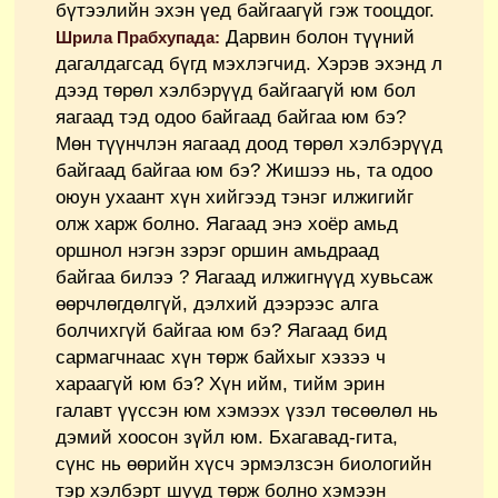
бүтээлийн эхэн үед байгаагүй гэж тооцдог.
Дарвин болон түүний
Шрила Прабхупада:
дагалдагсад бүгд мэхлэгчид. Хэрэв эхэнд л
дээд төрөл хэлбэрүүд байгаагүй юм бол
яагаад тэд одоо байгаад байгаа юм бэ?
Мөн түүнчлэн яагаад доод төрөл хэлбэрүүд
байгаад байгаа юм бэ? Жишээ нь, та одоо
оюун ухаант хүн хийгээд тэнэг илжигийг
олж харж болно. Яагаад энэ хоёр амьд
оршнол нэгэн зэрэг оршин амьдраад
байгаа билээ ? Яагаад илжигнүүд хувьсаж
өөрчлөгдөлгүй, дэлхий дээрээс алга
болчихгүй байгаа юм бэ? Яагаад бид
сармагчнаас хүн төрж байхыг хэзээ ч
хараагүй юм бэ? Хүн ийм, тийм эрин
галавт үүссэн юм хэмээх үзэл төсөөлөл нь
дэмий хоосон зүйл юм. Бхагавад-гита,
сүнс нь өөрийн хүсч эрмэлзсэн биологийн
тэр хэлбэрт шууд төрж болно хэмээн