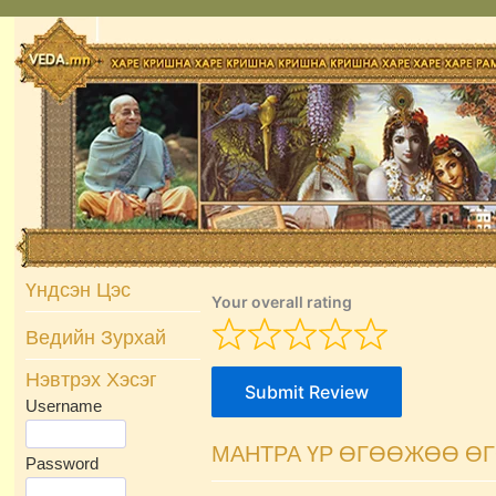
Skip
to
content
Үндсэн Цэс
Your overall rating
Ведийн Зурхай
Нэвтрэх Хэсэг
Submit Review
Username
МАНТРА ҮР ӨГӨӨЖӨӨ Ө
Password