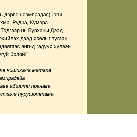
нь дөрвөн сампрадая(багш
хма, Рудра, Кумара
 Тэдгээр нь Бурханы Дээд
хийлэх дээд соёлыг түгээн
даягаас ангид гадуур хүлээн
үгүй болой!”
 те нишпхала матаха
ампрадайа
нава абшити пранава
и уткале пурушоттама