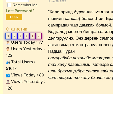
June 28, 2023
Remember Me
Lost Password?
“Кали эринд бурханлаг мэдлэг 
LOGIN
шавийн хэлхээ) болох Шри, Бра
сампрадаягаар дамжих болмой.
Статистик
Бодгальд мөргөл бишрэлээ илэр
0
5
1
0
1
7
дэлгэрүүлнэ. Энэ дөрвөн сампра
Users Today : 77
авсан ямар ч мантра хүч нөлөө 
Users Yesterday :
Падма Пуран
122
сампрадайа вихинайе мантрас
Total Users :
тах калу павишьями чатвара с
51017
шри брахма рудра санака вайш
Views Today : 89
чат тварас те калу бхавья х
Views Yesterday :
128