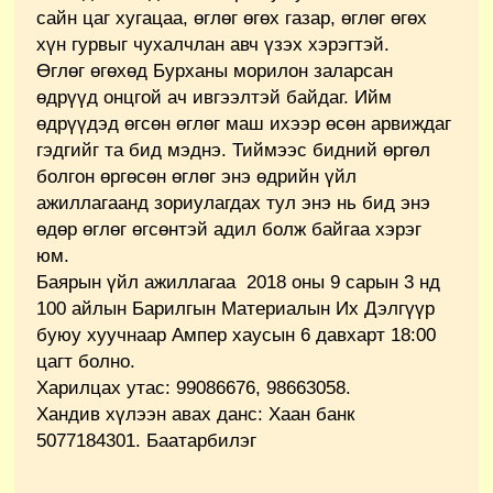
сайн цаг хугацаа, өглөг өгөх газар, өглөг өгөх
хүн гурвыг чухалчлан авч үзэх хэрэгтэй.
Өглөг өгөхөд Бурханы морилон заларсан
өдрүүд онцгой ач ивгээлтэй байдаг. Ийм
өдрүүдэд өгсөн өглөг маш ихээр өсөн арвиждаг
гэдгийг та бид мэднэ. Тиймээс бидний өргөл
болгон өргөсөн өглөг энэ өдрийн үйл
ажиллагаанд зориулагдах тул энэ нь бид энэ
өдөр өглөг өгсөнтэй адил болж байгаа хэрэг
юм.
Баярын үйл ажиллагаа 2018 оны 9 сарын 3 нд
100 айлын Барилгын Материалын Их Дэлгүүр
буюу хуучнаар Ампер хаусын 6 давхарт 18:00
цагт болно.
Харилцах утас: 99086676, 98663058.
Хандив хүлээн авах данс: Хаан банк
5077184301. Баатарбилэг