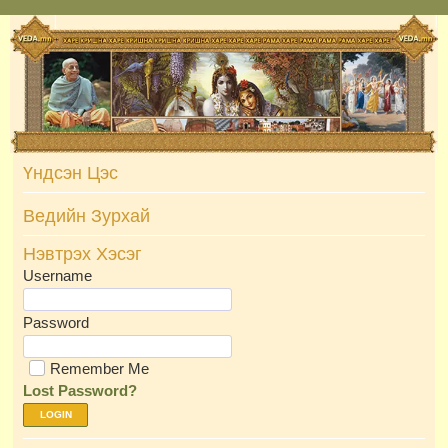
Skip
to
content
Үндсэн Цэс
Ведийн Зурхай
Нэвтрэх Хэсэг
Username
Password
Remember Me
Lost Password?
LOGIN