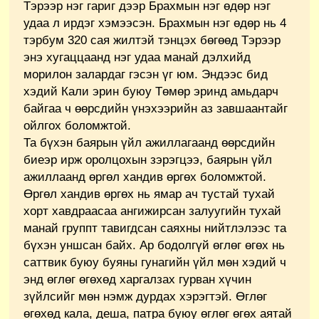
Тэрээр нэг гариг дээр Брахмын нэг өдөр нэг
удаа л ирдэг хэмээсэн. Брахмын нэг өдөр нь 4
тэрбум 320 сая жилтэй тэнцэх бөгөөд Тэрээр
энэ хугаццаанд нэг удаа манай дэлхийд
морилон залардаг гэсэн үг юм. Эндээс бид
хэдий Кали эрин буюу Төмөр эринд амьдарч
байгаа ч өөрсдийн үнэхээрийн аз завшаантайг
ойлгох боломжтой.
Та бүхэн баярын үйл ажиллагаанд өөрсдийн
биеэр ирж оролцохын зэрэгцээ, баярын үйл
ажиллаанд өргөл хандив өргөх боломжтой.
Өргөл хандив өргөх нь ямар ач тустай тухай
хорт хавдраасаа ангижирсан залуугийн тухай
манай группт тавигдсан саяхны нийтлэлээс та
бүхэн уншсан байх. Ар бодолгүй өглөг өгөх нь
саттвик буюу буяны гунагийн үйл мөн хэдий ч
энд өглөг өгөхөд харгалзах гурван хүчин
зүйлсийг мөн нэмж дурдах хэрэгтэй. Өглөг
өгөхөд кала, деша, патра буюу өглөг өгөх аятай