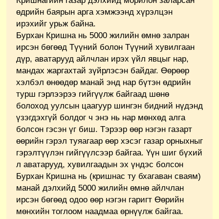
Кришнагийн газар дэлхийд морилон заларсан
өдрийн баярын арга хэмжээнд хүрэлцэн
ирэхийг урьж байна.
Бурхан Кришна нь 5000 жилийн өмнө залран
ирсэн бөгөөд Түүний болон Түүний хувилгаан
дүр, аватарууд айлчлан ирэх үйл явцыг нар,
мандах жаргахтай зүйрлэсэн байдаг. Өөрөөр
хэлбэл өнөөдөр манай энд нар бүтэн өдрийн
турш гэрлээрээ гийгүүлж байгаад шөнө
болоход уулсын цаагуур шингэн бидний нүдэнд
үзэгдэхгүй болдог ч энэ нь нар мөнхөд алга
болсон гэсэн үг биш. Тэрээр өөр нэгэн газарт
өөрийн гэрэл туяагаар өөр хэсэг газар орныхныг
гэрэлтүүлэн гийгүүлсээр байгаа. Үүн шиг бүхий
л аватарууд, хувилгаадын эх үндэс болсон
Бурхан Кришна нь (кришнас ту бхагаван сваям)
манай дэлхийд 5000 жилийн өмнө айлчлан
ирсэн бөгөөд одоо өөр нэгэн гаригт Өөрийн
мөнхийн тоглоом наадмаа өрнүүлж байгаа.