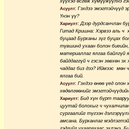
хүүхэд өсгөж хүмүүжүүлнэ гэ
: Г
эхдээ эмэгтэйчүүд э
Асуулт
Үнэн үү?
:
Дээр дурдсанчлан бу
Хариулт
Гитад Кришна: Хэрвээ аль ч 
буцаад Бурханы зүг буцах бо
түвшинд ухаан болон биеийн,
материаллаг ялгаа байлгүй я
байддаггүй ч гэсэн зөвхөн эх
чаддаг биз дээ? Иймээс мөн 
ялгаа бий.
:
Гэхдээ өнөө үед олон
Асуулт
хөдөлгөөнийг эмэгтэйчүүдийн
:
Бид хүн бүрт тааруу
Хариулт
цуутай болохыг ч чухалчилан
сургаалийг түгээн дэлгэрүүл
амсана. Бурханлаг мэдлэгтэй
гэдгийг ухаарахаас эхлэнэ. Би