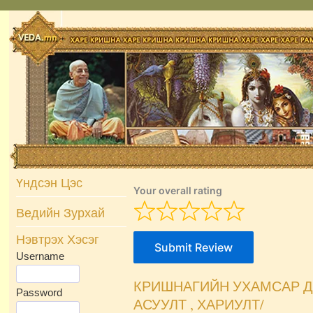
Skip
to
content
Үндсэн Цэс
Your overall rating
Ведийн Зурхай
Нэвтрэх Хэсэг
Submit Review
Username
КРИШНАГИЙН УХАМСАР Д
Password
АСУУЛТ , ХАРИУЛТ/