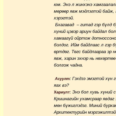
юм. Энэ л жинхэнэ хамгаалалт
мөрөөр явж мэдлэгтэй байж, 
хэрэгтэй.
Бхагавад – гитад гэр бүлд б
хүний цэвэр ариун байдал бол
хамаагүй ойртож дотноссоно
болдог. Ийм байдлаас л гэр 
өртдөг. Төгс байдлаараа эр н
явж, харин эхнэр нь нөхөртө
болгож чадна.
: Гэхдээ эмэгтэй хүн 
Асуулт
яах вэ?
:
Энэ бол хувь хүний 
Хариулт
Кришнагийн ухамсраар явдаг э
мөн бүжиглэдэг. Миний бурха
Архитектурийн мэргэжилтэй 