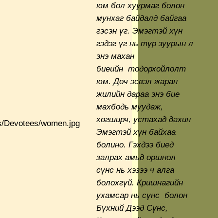
юм бол хуурмаг болон
мунхаг байдалд байгаа
гэсэн
ү
г. Эмэгтэй х
ү
н
гэдэг
ү
г нь т
ү
р зу
урын л
энэ махан
биеийн тодорхойлолт
юм. Д
ө
ч эсвэл жаран
жилийн дараа энэ бие
махбодь муудаж,
х
ө
гширч, устахад дахин
Эмэгтэй х
ү
н байхаа
болино. Гэх
дээ биед
залрах амьд оршнол
сүнс нь хэзээ ч алга
болохгүй. Кришнагийн
ухамсар нь сүнс болон
Бүхний Дээд Сүнс,