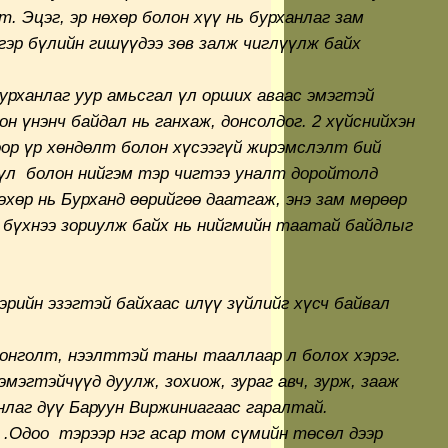
. Эцэг, эр нөхөр болон хүү нь бурханлаг зам
гэр бүлийн гишүүдээ зөв залж чиглүүлж байх
урханлаг уур амьсгал үл орших аваас эмэгтэй
он үнэнч байдал нь ганхаж, донсолдог. 2 хүйснийхэн
ор үр хөндөлт болон хүсээгүй жирэмслэлт бий
бүл болон нийгэм тэр чигтээ уналт доройтолд
өхөр нь Бурханд өөрийгөө даатгаж, энэ зам мөрөөр
ө бүхнээ зориулж байх нь нийгмийн таатай байдлыг
гэрийн эзэгтэй байхаас илүү зүйлийг хүсч байвал
сонголт, нээлттэй таны тааллаар л болох хэрэг.
мэгтэйчүүд дуулж, зохиож, зураг авч, зурж, зааж
нлаг дүү Баруун Виржиниагаас гаралтай.
.Одоо тэрээр нэг асар том сүмийн төсөл дээр