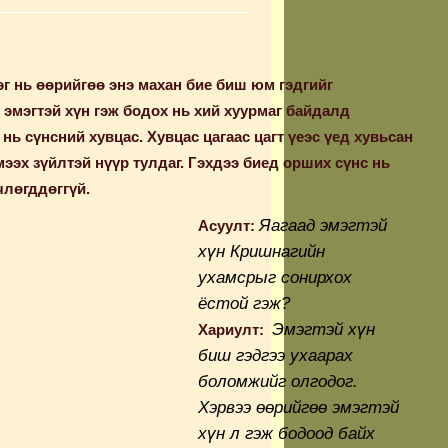
г нь өөрийгөө энэ махан бие биш юм гэдгийг
и эмэгтэй хүн гэж бодох нь хий хуурмаг байдалд
нь сүнсний хувцас. Хувцас цагаас цагт үеэс үед хувьсан
мээх зүйлтэй нүүр тулдаг. Гэхдээ биед орших сүнс нь
члөгддөггүй.
Яагаад эмэгтэй
Асуулт:
хүн Кришнагийн
ухамсрыг сонирхох
ёстой гэж?
Эмэгтэй х
ү
н
Хариулт:
биш гэдгээ ухаарах
боломжийг олгодог.
Хэрвээ
өө
рийг
өө
эмэгт
эй
х
ү
н л гэж бодоод байх