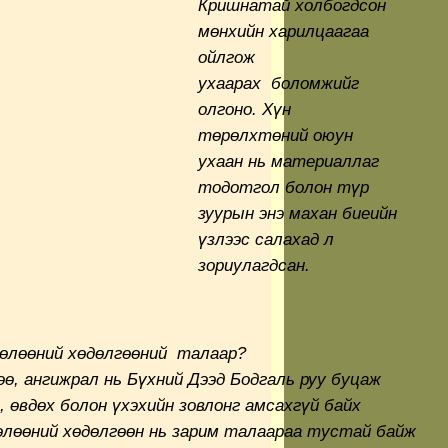
Кришнатай холбогдсон
мөнхийн харилцаагаа
ойлгож
ухаарах боломжийг
олгоно. Хүн
төрөлхтөний оюун
ухаан нь материаллаг
тодотгол болон түр
зуурын энэ махан биеийн
үзлээс салахад л
зориулагдсан.
чөлөөний хөдөлгөөний талаар?
өө, ангижрал нь Бүхний Дээд Бодгаль руу буцаж
, өвдөх болон үхэхийн зовлонг амсахгүй байх
өлөөний хөдөлгөөн нь зарим талаараа тустай байж