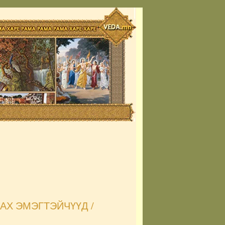
АХ ЭМЭГТЭЙЧҮҮД /