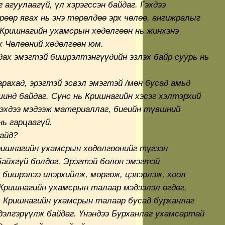
 агуулаагүй, үл хэрэгссэн байдаг. Гэхдээ
өөр явах нь энэ төрөлдөө эрх чөлөө, ангижралыг
Кришнагийн ухамсрын хөдөлгөөн нь жинхэнэ
х Чөлөөний хөдөлгөөн юм.
дах эмэгтэй бишрэлтэнгүүдийн эзлэх байр суурь нь
арахад, эрэгтэй эсвэл эмэгтэй /мөн бусад амьд
инд байдаг. Сүнс нь Кришнагийн хэсэг хэлтэрхий
Гэхдээ мэдээж материаллаг, биеийн түвшний
нь гарцаагүй.
айд?
ришнагийн ухамсрын хөдөлгөөнийг түгээн
 байхгүй болдог. Эрэгтэй болон эмэгтэй
бишрэлээ илэрхийлж, мөргөж, цэвэрлэж, хоол
Кришнагийн ухамсрын талаар мэдээлэл өгдөг.
с Кришнагийн ухамсрын талаар бусад бурханлаг
дэлгэрүүлж байдаг. Үнэндээ Бурханлаг ухамсартай