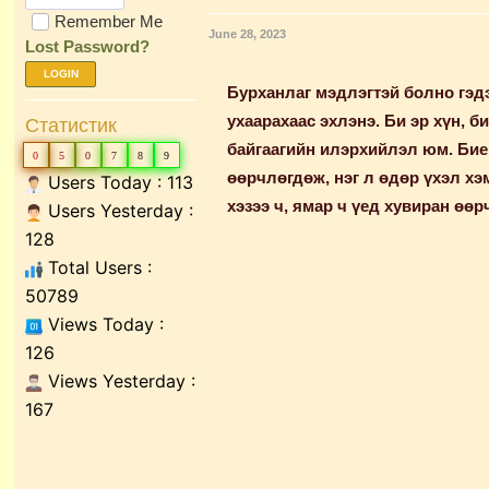
Remember Me
June 28, 2023
Lost Password?
LOGIN
Бурханлаг мэдлэгтэй болно гэдэ
ухаарахаас эхлэнэ. Би эр хүн, б
Статистик
байгаагийн илэрхийлэл юм. Бие 
0
5
0
7
8
9
өөрчлөгдөж, нэг л өдөр үхэл хэ
Users Today : 113
хэзээ ч, ямар ч үед хувиран өөр
Users Yesterday :
128
Total Users :
50789
Views Today :
126
Views Yesterday :
167