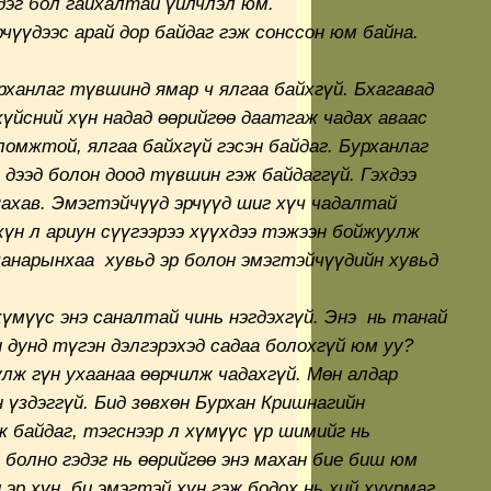
дэг бол гайхалтай үйлчлэл юм.
рчүүдээс арай дор байдаг гэж сонссон юм байна.
рханлаг түвшинд ямар ч ялгаа байхгүй. Бхагавад
хүйсний хүн надад өөрийгөө даатгаж чадах аваас
ломжтой, ялгаа байхгүй гэсэн байдаг. Бурханлаг
 дээд болон доод түвшин гэж байдаггүй. Гэхдээ
ахав. Эмэгтэйчүүд эрчүүд шиг хүч чадалтай
 хүн л ариун сүүгээрээ хүүхдээ тэжээн бойжуулж
чанарынхаа хувьд эр болон эмэгтэйчүүдийн хувьд
 хүмүүс энэ саналтай чинь нэгдэхгүй. Энэ нь танай
 дунд түгэн дэлгэрэхэд садаа болохгүй юм уу?
лж гүн ухаанаа өөрчилж чадахгүй. Мөн алдар
 үздэггүй. Бид зөвхөн Бурхан Кришнагийн
ж байдаг, тэгснээр л хүмүүс үр шимийг нь
 болно гэдэг нь өөрийгөө энэ махан бие биш юм
 эр хүн, би эмэгтэй хүн гэж бодох нь хий хуурмаг