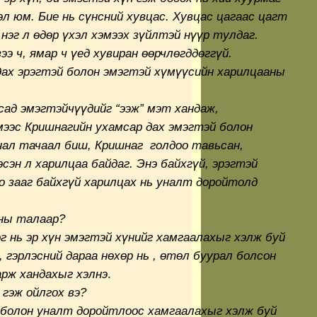
эл юм. Бие нь сүнсний хувцас. Хувцас цагаас цагт
 нэг л өдөр үхэл хэмээх зүйлтэй нүүр тулдаг.
ээ ч, ямар ч үед хувиран өөрчлөгддөггүй.
дах эрэгтэй болон эмэгтэй хүмүүсийн харилцааны
усад эмэгтэйчүүдийг “ээж” мэт хандаж,
мээс Кришнагийн ухамсар дах эмэгтэй болон
нал тачаал биш, Кришнаг голдоо тавьсан,
сэн л харилцаа байдаг. Энэ байхгүй, эрэгтэй
о зааг байхгүй харилцах нь уналт доройтолд
ны талаар?
г нь эр хүн эмэгтэй хүнийг хамгаалахыг хэлж буй
ь, гэрлэсний дараа нөхөр нь , өтөл буурал болсон
арж хандахыг хэлнэ
.
 гэж ойлгох вэ?
 болон уналт доройтлоос хамгаалахыг хэлж буй