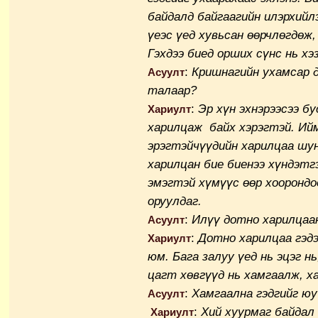
байдалд байгаагийн илэрхийл
үеэс үед хувьсан өөрчлөгдөж,
Гэхдээ биед орших сүнс нь хэз
:
Кришнагийн ухамсар 
Асуулт
талаар?
:
Эр хүн эхнэрээсээ б
Хариулт
харилцаж байх хэрэгтэй. Ий
эрэгтэйчүүдийн харилцаа шу
харилцан бие биенээ хүндэтгэ
эмэгтэй хүмүүс өөр хоорондо
оруулдаг.
:
Илүү дотно харилцаа
Асуулт
:
Дотно харилцаа гэдэ
Хариулт
юм. Бага залуу үед нь эцэг н
цагт хөвгүүд нь хамгаалж, х
:
Хамгаална гэдгийг юу
Асуулт
:
Хий хуурмаг байдал
Хариулт