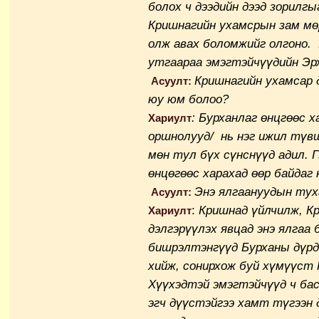
болох ч дээдийн дээд зорилгыг
Кришнагийн ухамсрын зам мөр
олж авах боломжийг олгоно. 
утгаараа эмэгтэйчүүдийн Эр
Кришнагийн ухамсар 
Асуулт:
юу юм болоо?
: Бурханлаг өнцгөөс х
Хариулт
оршнолууд/ нь нэг ижил түвш
мөн тул бүх сүнснүүд адил. 
өнцөгөөс харахад өөр байдаг 
Энэ ялгаануудын тух
Асуулт:
:
Кришнад үйлчилж, К
Хариулт
дэлгэрүүлэх явцад энэ ялгаа
бишрэлтэнгүүд Бурханы дүрд 
хийж, сонирхож буй хүмүүст 
Хүүхэдтэй эмэгтэйчүүд ч ба
эгч дүүстэйгээ хамт түгээн 