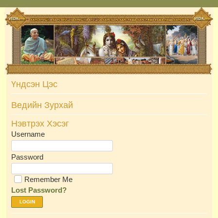
Skip
to
content
Үндсэн Цэс
Ведийн Зурхай
Нэвтрэх Хэсэг
Username
Password
Remember Me
Lost Password?
LOGIN