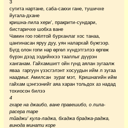
3
сугита нартане, саба-сакхи гане, тушичхе
йугала-дхане
кришна-лила хери’, пракрити-сундари,
бистаричхе шобха ване
Чамин гоо гоёлтой бурханлаг хос танаа,
цангинасан яруу дуу, уян налархай бүжгээр.
Бүгд олон гопи нар өргөл хүндэтгэлээ өргөж
бүрэн дээд эздийнхээ тааллыг дүүрэн
ханганам. Гайхамшигт ойн гүнд аялан зугаалж
яваа гаргуун үзэсгэлэнт хосуудын ийм л зугаа
наадмыг. Амилсан зураг мэт, Кришнагийн ийм
гайхам цэнгээнийг аяа харан тольдох аз надад
тохиосон билээ
4
гхаре на джаибо, ване правешибо, о лила-
расера таре
тйаджи
’
кула-ладжа, бхаджа браджа-раджа,
винода минати коре