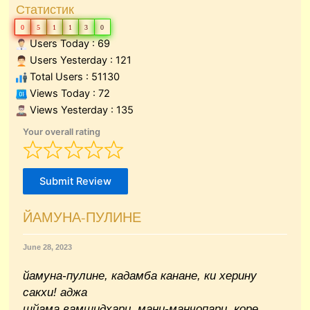
Статистик
0
5
1
1
3
0
Users Today : 69
Users Yesterday : 121
Total Users : 51130
Views Today : 72
Views Yesterday : 135
Your overall rating
Submit Review
ЙАМУНА-ПУЛИНЕ
June 28, 2023
йамуна-пулине, кадамба канане, ки херину
сакхи
!
аджа
шйама вамшидхари, мани-манчопари, коре