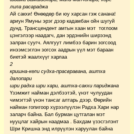
лила расараджа
Ай сакхи! Өнөөдөр би юу харсан гэж санана!
ариун Ямуны эрэг дээр кадамбан ойн шугуй
дунд. Трансцендент амтын хаан мэт тоглоом
цэнгэлээр наадагч, дан эрдэнийн ширээнд
залран суугч. Аялгуут лимбээ барин зогсоод
инээмсэглэн зогсох аадрын үүл мэт бараан
биетэй жаалхүүг харлаа
2
кришна-кели судха-прасвравана, аштха
далопари
шри радха шри хари, аштха-сакхи париджана
Үзэмжит найман дэлбээтэй, үнэт чулуудан
чимэгтэй үнэн тансаг алтарь дээр. Өөрийн
найман гопигоор хүрээлүүлэн Радха Хари нар
заларч байна. Бал бурман цутгалан мэт
нууцлаг хайрын наадмаа . Бахдам үзэсгэлэнт
Шри Кришна энд илрүүлэн харуулан байна