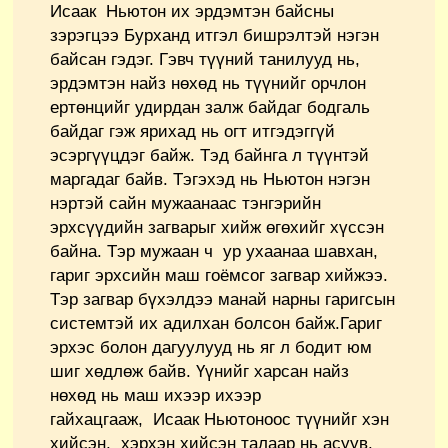
Исаак Ньютон их эрдэмтэн байсны
зэрэгцээ Бурханд итгэл бишрэлтэй нэгэн
байсан гэдэг. Гэвч түүний танилууд нь,
эрдэмтэн найз нөхөд нь түүнийг орчлон
ертөнцийг удирдан залж байдаг бодгаль
байдаг гэж ярихад нь огт итгэдэггүй
эсэргүүцдэг байж. Тэд байнга л түүнтэй
маргадаг байв. Тэгэхэд нь Ньютон нэгэн
нэртэй сайн мужаанаас тэнгэрийн
эрхсүүдийн загварыг хийж өгөхийг хүссэн
байна. Тэр мужаан ч ур ухаанаа шавхан,
гариг эрхсийн маш гоёмсог загвар хийжээ.
Тэр загвар бүхэлдээ манай нарны гаригсын
системтэй их адилхан болсон байж.Гариг
эрхэс болон дагуулууд нь яг л бодит юм
шиг хөдлөж байв. Үүнийг харсан найз
нөхөд нь маш ихээр ихээр
гайхацгааж, Исаак Ньютоноос түүнийг хэн
хийсэн, хэрхэн хийсэн талаар нь асуув.