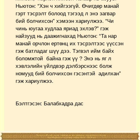
Ньютон: “Хэн ч хийгээгүй. Өчигдөр манай
гэрт тэсрэлт болоод тэгээд л энэ загвар
бий болчихсон” хэмээн хариулжээ. “Чи
чинь юугаа худлаа яриад эхлэв?” гэж
найзууд нь даажигнахад Ньютон: “Та нар
манай орчлон ертөнц их тэсрэлтээс үүссэн
гэж батладаг шүү дээ. Тэгвэл ийм байх
боломжтой байна гэж үү ? Энэ нь яг л
хэвлэлийн үйлдвэр дэлбэрснээс болж
номууд бий болчихсон гэсэнтэй адилхан”
гэж хариулжээ.
Бэлтгэсэн: Балабхадра дас