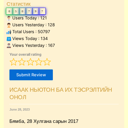
Статистик
0
5
0
7
9
7
Users Today : 121
Users Yesterday : 128
Total Users : 50797
Views Today : 134
Views Yesterday : 167
Your overall rating
Submit Review
ИСААК НЬЮТОН БА ИХ ТЭСРЭЛТИЙН
ОНОЛ
June 28, 2023
Бямба, 28 Хулгана сарын 2017