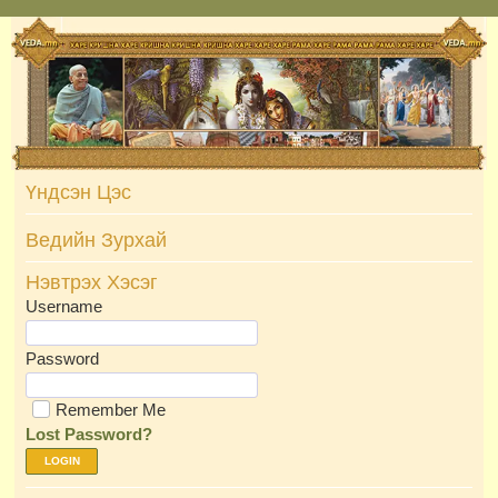
Skip
to
content
Үндсэн Цэс
Ведийн Зурхай
Нэвтрэх Хэсэг
Username
Password
Remember Me
Lost Password?
LOGIN