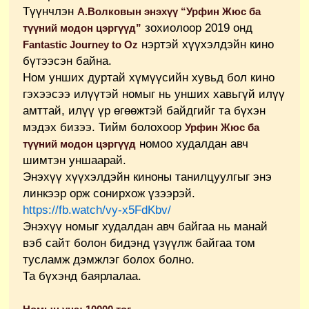
Түүнчлэн
А.Волковын энэхүү “Урфин Жюс ба
зохиолоор 2019 онд
түүний модон цэргүүд”
нэртэй хүүхэлдэйн кино
Fantastic Journey to Oz
бүтээсэн байна.
Ном унших дуртай хүмүүсийн хувьд бол кино
гэхээсээ илүүтэй номыг нь унших хавьгүй илүү
амттай, илүү үр өгөөжтэй байдгийг та бүхэн
мэдэх бизээ. Тийм болохоор
Урфин Жюс ба
номоо худалдан авч
түүний модон цэргүүд
шимтэн уншаарай.
Энэхүү хүүхэлдэйн киноны танилцуулгыг энэ
линкээр орж сонирхож үзээрэй.
https://fb.watch/vy-x5FdKbv/
Энэхүү номыг худалдан авч байгаа нь манай
вэб сайт болон бидэнд үзүүлж байгаа том
тусламж дэмжлэг болох болно.
Та бүхэнд баярлалаа.