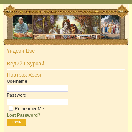
Skip
to
content
Үндсэн Цэс
Ведийн Зурхай
Нэвтрэх Хэсэг
Username
Password
Remember Me
Lost Password?
LOGIN