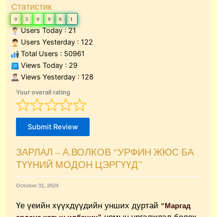
Статистик
0
5
0
9
6
1
Users Today : 21
Users Yesterday : 122
Total Users : 50961
Views Today : 29
Views Yesterday : 128
Your overall rating
Submit Review
ЗАРЛАЛ – А.ВОЛКОВ “УРФИН ЖЮС БА
ТҮҮНИЙ МОДОН ЦЭРГҮҮД”
October 31, 2024
Үе үеийн хүүхдүүдийн унших дуртай
“Маргад