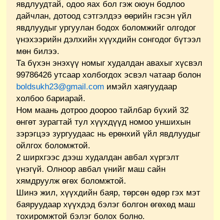
явдлуудтай, одоо яах бол гэж оюун бодлоо
дайчлан, дотоод сэтгэлдээ өөрийн гэсэн үйл
явдлуудыг ургуулан бодох боломжийг олгодог
үнэхээрийн дэлхийн хүүхдийн сонгодог бүтээл
мөн билээ.
Та бүхэн энэхүү номыг худалдан авахыг хүсвэл
99786426 утсаар холбогдох эсвэл чатаар болон
boldsukh23@gmail.com
имэйл хаягуудаар
холбоо бариарай.
Ном маань дотроо доороо тайлбар бүхий 32
өнгөт зурагтай тул хүүхдүүд номоо уншихын
зэрэгцээ зургуудаас нь ерөнхий үйл явдлуудыг
ойлгох боломжтой.
2 ширхгээс дээш худалдан авбал хүргэлт
үнэгүй. Олноор авбал үнийг маш сайн
хямдруулж өгөх боломжтой.
Шинэ жил, хүүхдийн баяр, төрсөн өдөр гэх мэт
баяруудаар хүүхдэд бэлэг болгон өгөхөд маш
тохиромжтой бэлэг болох болно.