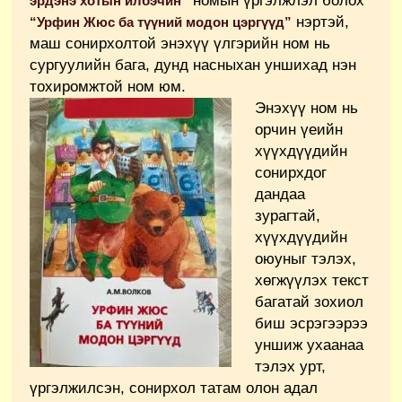
номын үргэлжлэл болох
эрдэнэ хотын илбэчин”
нэртэй,
“Урфин Жюс ба түүний модон цэргүүд”
маш сонирхолтой энэхүү үлгэрийн ном нь
сургуулийн бага, дунд насныхан уншихад нэн
тохиромжтой ном юм.
Энэхүү ном нь
орчин үеийн
хүүхдүүдийн
сонирхдог
дандаа
зурагтай,
хүүхдүүдийн
оюуныг тэлэх,
хөгжүүлэх текст
багатай зохиол
биш эсрэгээрээ
уншиж ухаанаа
тэлэх урт,
үргэлжилсэн, сонирхол татам олон адал