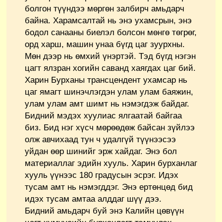
болгон түүндээ мөргөн залбирч амьдарч
байна. Харамсалтай нь энэ ухамсрын, энэ
бодол санааны биелэл болсон мөнгө төгрөг,
орд харш, машин унаа бүгд цаг зуурхны.
Мөн дээр нь өмхий үнэртэй. Тэд бүгд нэгэн
цагт ялзран хогийн саванд хаягдах цаг бий.
Харин Бурханы трансцендент ухамсар нь
цаг ямагт шинэчлэгдэн улам улам баяжин,
улам улам амт шимт нь нэмэгдэж байдаг.
Бидний мэдэх хуулиас ялгаатай байгаа
биз. Бид нэг хүсч мөрөөдөж байсан зүйлээ
олж авчихаад тун ч удалгүй түүнээсээ
уйдан өөр шинийг эрж хайдаг. Энэ бол
материаллаг эдийн хууль. Харин бурханлаг
хууль үүнээс 180 градусын эсрэг. Идэх
тусам амт нь нэмэгддэг. Энэ ертөнцөд бид
идэх тусам амтаа алддаг шүү дээ.
Бидний амьдарч буй энэ Калийн цөвүүн