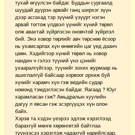
тухай өгүүлсэн байдаг. Буддын сургаалд
шуудай дүүрэн арвайг ганц ширхэг зүүн
дээр асгахад тэр зүүний үзүүрт нэгэн
арвай тогтож үлдвэл үүнийг хүний төрөл
олж авахтай зүйрлэсэн оновчтой зүйрлэл
бий. Энэ ховор төрлийг авч төрснөө ёсоор
нь ухамсарлах хүн өнөөгийн цаг үед даанч
цөөн. Хэдийгээр хүний төрөл нь ховор
нандин ч гэлээ түүний үнэ цэнийг
ухааралгүйгээр, түүнийг зохих журмаар нь
ашиглалгүй байсаар хорвоог орхиж буй
хүнийг харамч хүн гэж ведийн судар
номонд тэмдэглэсэн байдаг. Яагаад ? Юуг
харамласан гэж? Амьдралын хуулийн
дагуу л явсан гэж эсэргүүцэх хүн олон
байх.
Хэрэв та хэдэн үеэрээ эдлэж хэрэглээд
барахгүй мөнгө хөрөнгөтэй байтлаа
түүнээсээ хэрэглэж чадахгүй нарийлсаар,