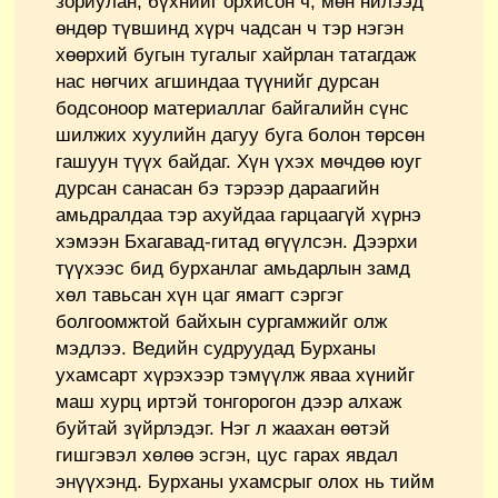
зориулан, бүхнийг орхисон ч, мөн нилээд
өндөр түвшинд хүрч чадсан ч тэр нэгэн
хөөрхий бугын тугалыг хайрлан татагдаж
нас нөгчих агшиндаа түүнийг дурсан
бодсоноор материаллаг байгалийн сүнс
шилжих хуулийн дагуу буга болон төрсөн
гашуун түүх байдаг. Хүн үхэх мөчдөө юуг
дурсан санасан бэ тэрээр дараагийн
амьдралдаа тэр ахуйдаа гарцаагүй хүрнэ
хэмээн Бхагавад-гитад өгүүлсэн. Дээрхи
түүхээс бид бурханлаг амьдарлын замд
хөл тавьсан хүн цаг ямагт сэргэг
болгоомжтой байхын сургамжийг олж
мэдлээ. Ведийн судруудад Бурханы
ухамсарт хүрэхээр тэмүүлж яваа хүнийг
маш хурц иртэй тонгорогон дээр алхаж
буйтай зүйрлэдэг. Нэг л жаахан өөтэй
гишгэвэл хөлөө эсгэн, цус гарах явдал
энүүхэнд. Бурханы ухамсрыг олох нь тийм