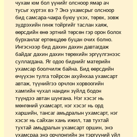
чухам юм бол үүнийг олсноор ямар ач
тусыг хүртэх вэ ? Энэ ухамсрыг олсноор
бид самсара-чакра буюу үхэх, төрөх, зовж
зүдрэхийн гинж тойргийг таслан хаяж,
өөрсдийн өнө эртний төрсөн гэр орон болох
бурханлаг ертөнцдөө буцан очих болно.
Ингэснээр бид дахин дахин давтагдаж
байдаг дахин дахин төрөхийн эргүүлгэнээс
суллагдана. Яг одоо биднийг материйн
ухамсар боолчилж байна. Бид өөрсдийн
өчүүхэн тулга тойрсон ахуйнхаа ухамсарт
автаж, түүнийгээ орчлон хорвоогийн
хамгийн чухал нандин зүйлд бодон
түүндээ автан шунгана. Нэг хэсэг нь
мөнгөний ухамсарт, нэг хэсэг нь орд
харшийн, тансаг амьдралын ухамсарт, нэг
хэсэг нь сайхан хань ижил, тав тухтай
тухтай амьдралын ухамсарт оршин, энэ
ухамсраа энэ орчлонгийн эн тэргүүний үйл