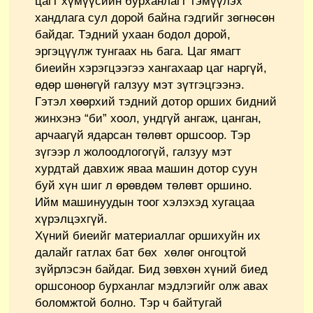
цагт хүмүүсийн бурханлагт тэмүүлэх
хандлага сул дорой байна гэдгийг зөгнөсөн
байдаг. Тэдний ухаан бодол дорой,
эргэцүүлж тунгаах нь бага. Цаг ямагт
биеийн хэрэгцээгээ хангахаар цаг наргүй,
өдөр шөнөгүй галзуу мэт зүтгэцгээнэ.
Гэтэл хөөрхий тэдний дотор орших бидний
жинхэнэ “би” хоол, ундгүй ангаж, цанган,
арчаагүй ядарсан төлөвт оршсоор. Тэр
зүгээр л жолоодлогогүй, галзуу мэт
хурдтай давхиж яваа машин дотор суун
буй хүн шиг л өрөвдөм төлөвт оршино.
Ийм машинуудын тоог хэлэхэд хугацаа
хүрэлцэхгүй.
Хүний биеийг материаллаг оршихуйн их
далайг гатлах бат бөх хөлөг онгоцтой
зүйрлэсэн байдаг. Бид зөвхөн хүний биед
оршсоноор бурханлаг мэдлэгийг олж авах
боломжтой болно. Тэр ч байтугай