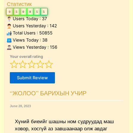
Статистик
0
5
0
8
5
5
Users Today : 37
Users Yesterday : 142
Total Users : 50855
Views Today : 38
Views Yesterday : 156
Your overall rating
Submit Review
“ЖОЛОО” БАРИХЫН УЧИР
June 28, 2023
Хүний биеийг шашны ном судруудад маш
ховор, хосгүй аз завшаанаар олж авдаг