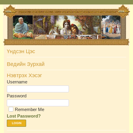
Skip
to
content
Үндсэн Цэс
Ведийн Зурхай
Нэвтрэх Хэсэг
Username
Password
Remember Me
Lost Password?
LOGIN