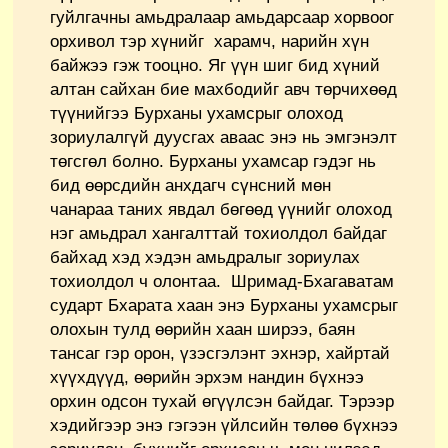
гуйлгачны амьдралаар амьдарсаар хорвоог
орхивол тэр хүнийг харамч, нарийн хүн
байжээ гэж тооцно. Яг үүн шиг бид хүний
алтан сайхан бие махбодийг авч төрчихөөд
түүнийгээ Бурханы ухамсрыг олоход
зориулалгүй дуусгах аваас энэ нь эмгэнэлт
төгсгөл болно. Бурханы ухамсар гэдэг нь
бид өөрсдийн анхдагч сүнсний мөн
чанараа таних явдал бөгөөд үүнийг олоход
нэг амьдрал хангалттай тохиолдол байдаг
байхад хэд хэдэн амьдралыг зориулах
тохиолдол ч олонтаа. Шримад-Бхагаватам
сударт Бхарата хаан энэ Бурханы ухамсрыг
олохын тулд өөрийн хаан ширээ, баян
тансаг гэр орон, үзэсгэлэнт эхнэр, хайртай
хүүхдүүд, өөрийн эрхэм нандин бүхнээ
орхин одсон тухай өгүүлсэн байдаг. Тэрээр
хэдийгээр энэ гэгээн үйлсийн төлөө бүхнээ