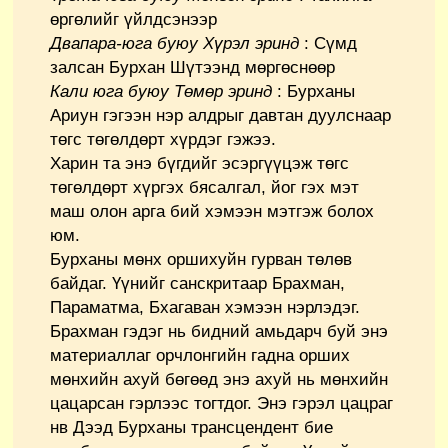
өргөлийг үйлдсэнээр
Двапара-юга буюу Хүрэл эринд
: Сүмд
залсан Бурхан Шүтээнд мөргөснөөр
Кали юга буюу Төмөр эринд
: Бурханы
Ариун гэгээн нэр алдрыг давтан дуулснаар
төгс төгөлдөрт хүрдэг гэжээ.
Харин та энэ бүгдийг эсэргүүцэж төгс
төгөлдөрт хүргэх бясалгал, йог гэх мэт
маш олон арга бий хэмээн мэтгэж болох
юм.
Бурханы мөнх оршихуйн гурван төлөв
байдаг. Үүнийг санскритаар Брахман,
Параматма, Бхагаван хэмээн нэрлэдэг.
Брахман гэдэг нь бидний амьдарч буй энэ
материаллаг орчлонгийн гадна орших
мөнхийн ахуй бөгөөд энэ ахуй нь мөнхийн
цацарсан гэрлээс тогтдог. Энэ гэрэл цацраг
нв Дээд Бурханы трансцендент бие