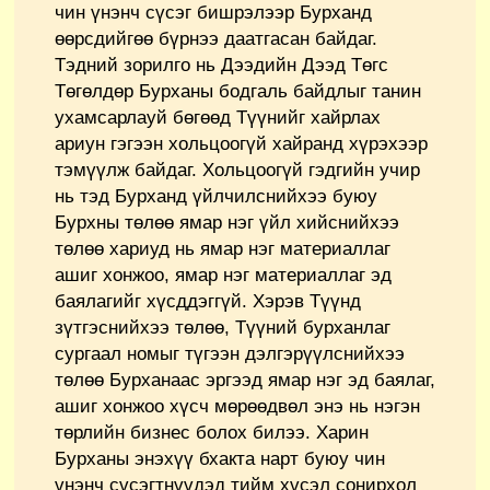
чин үнэнч сүсэг бишрэлээр Бурханд
өөрсдийгөө бүрнээ даатгасан байдаг.
Тэдний зорилго нь Дээдийн Дээд Төгс
Төгөлдөр Бурханы бодгаль байдлыг танин
ухамсарлауй бөгөөд Түүнийг хайрлах
ариун гэгээн хольцоогүй хайранд хүрэхээр
тэмүүлж байдаг. Хольцоогүй гэдгийн учир
нь тэд Бурханд үйлчилснийхээ буюу
Бурхны төлөө ямар нэг үйл хийснийхээ
төлөө хариуд нь ямар нэг материаллаг
ашиг хонжоо, ямар нэг материаллаг эд
баялагийг хүсддэггүй. Хэрэв Түүнд
зүтгэснийхээ төлөө, Түүний бурханлаг
сургаал номыг түгээн дэлгэрүүлснийхээ
төлөө Бурханаас эргээд ямар нэг эд баялаг,
ашиг хонжоо хүсч мөрөөдвөл энэ нь нэгэн
төрлийн бизнес болох билээ. Харин
Бурханы энэхүү бхакта нарт буюу чин
үнэнч сүсэгтнүүдэд тийм хүсэл сонирхол