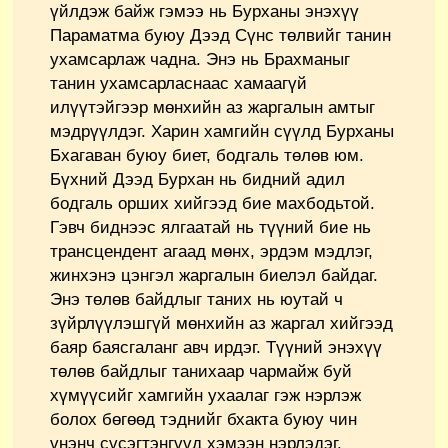
үйлдэж байж гэмээ нь Бурханы энэхүү
Параматма буюу Дээд Сүнс төлвийг танин
ухамсарлаж чадна. Энэ нь Брахманыг
танин ухамсарласнаас хамаагүй
илүүтэйгээр мөнхийн аз жаргалын амтыг
мэдрүүлдэг. Харин хамгийн сүүлд Бурханы
Бхагаван буюу биет, бодгаль төлөв юм.
Бүхний Дээд Бурхан нь бидний адил
бодгаль орших хийгээд бие махбодьтой.
Гэвч биднээс ялгаатай нь түүний бие нь
трансцендент агаад мөнх, эрдэм мэдлэг,
жинхэнэ цэнгэл жаргалын биелэл байдаг.
Энэ төлөв байдлыг таних нь юутай ч
зүйрлүүлэшгүй мөнхийн аз жаргал хийгээд
баяр баясгаланг авч ирдэг. Түүний энэхүү
төлөв байдлыг танихаар чармайж буй
хүмүүсийг хамгийн ухаалаг гэж нэрлэж
болох бөгөөд тэднийг бхакта буюу чин
үнэнч сүсэгтэнгүүд хэмээн нэрлэдэг.