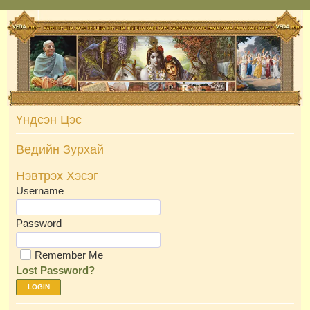
Skip
to
content
Үндсэн Цэс
Ведийн Зурхай
Нэвтрэх Хэсэг
Username
Password
Remember Me
Lost Password?
LOGIN