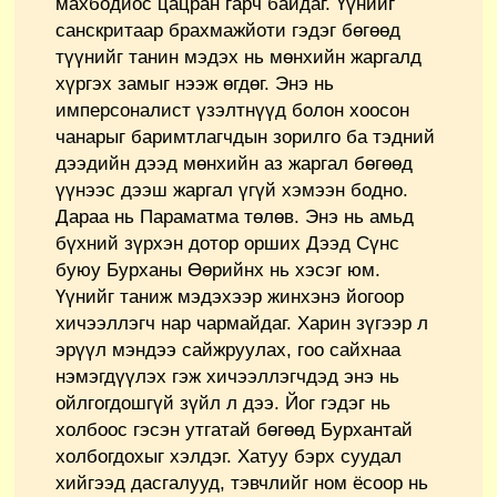
махбодиос цацран гарч байдаг. Үүнийг
санскритаар брахмажйоти гэдэг бөгөөд
түүнийг танин мэдэх нь мөнхийн жаргалд
хүргэх замыг нээж өгдөг. Энэ нь
имперсоналист үзэлтнүүд болон хоосон
чанарыг баримтлагчдын зорилго ба тэдний
дээдийн дээд мөнхийн аз жаргал бөгөөд
үүнээс дээш жаргал үгүй хэмээн бодно.
Дараа нь Параматма төлөв. Энэ нь амьд
бүхний зүрхэн дотор орших Дээд Сүнс
буюу Бурханы Өөрийнх нь хэсэг юм.
Үүнийг таниж мэдэхээр жинхэнэ йогоор
хичээллэгч нар чармайдаг. Харин зүгээр л
эрүүл мэндээ сайжруулах, гоо сайхнаа
нэмэгдүүлэх гэж хичээллэгчдэд энэ нь
ойлгогдошгүй зүйл л дээ. Йог гэдэг нь
холбоос гэсэн утгатай бөгөөд Бурхантай
холбогдохыг хэлдэг. Хатуу бэрх суудал
хийгээд дасгалууд, тэвчлийг ном ёсоор нь