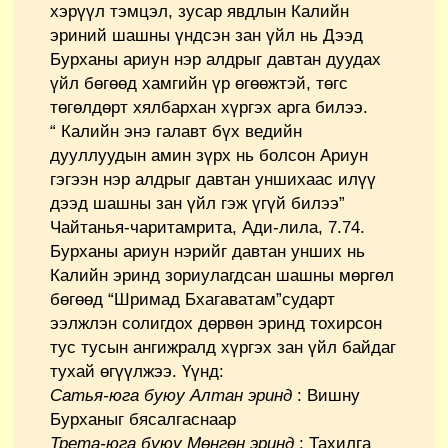
хэрүүл тэмцэл, зусар явдлын Калийн
эриний шашны үндсэн зан үйл нь Дээд
Бурханы ариун нэр алдрыг давтан дуудах
үйл бөгөөд хамгийн үр өгөөжтэй, төгс
төгөлдөрт хялбархан хүргэх арга билээ.
“ Калийн энэ галавт бүх ведийн
дууллуудын амин зүрх нь болсон Ариун
гэгээн нэр алдрыг давтан уншихаас илүү
дээд шашны зан үйл гэж үгүй билээ”
Чайтанья-чаритамрита, Ади-лила, 7.74.
Бурханы ариун нэрийг давтан унших нь
Калийн эринд зориулагдсан шашны мөргөл
бөгөөд “Шримад Бхагаватам”сударт
ээлжлэн солигдох дөрвөн эринд тохирсон
тус тусын ангижралд хүргэх зан үйл байдаг
тухай өгүүлжээ. Үүнд:
Сатья-юга буюу Алтан эринд
: Вишну
Бурханыг бясалгаснаар
Трета-юга буюу Мөнгөн эринд
: Тахилга