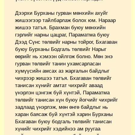
Дээрхи Бурханы гурван мөнхийн ахуйг
жишээгээр тайлбарлаж болох юм. Нараар
жишээ татъя. Брахман буюу мөнхийн
гэрлийг нарны цацраг, Параматма буюу
Дээд Сүнс төлвийг нарны тойрог, Бхагаван
буюу Бурханы Бодгаль төлвийг Нарыг
өөрийг нь хэмээн ойлгож болно. Мөн энэ
гурван төлвийг танин ухамсарласан
хүмүүсийн амсах аз жаргалын байдлыг
чихрээр жишээ татъя. Бхагаван төлвийг
танисан хүнийг амтат чихрийг аваад
үнэрлэн цэнгэж буй хүнтэй, Параматма
төлвийг танисан хүн буюу йогчийг чихрийг
задлаад үнэрлэж, мөн өнгө байдлыг нь
харан баясаж буй хүнтэй харин Бурханы
Бхагаван буюу бодгаль төлвийг танисан
хүнийг чихрийг хэдийнээ ам руугаа