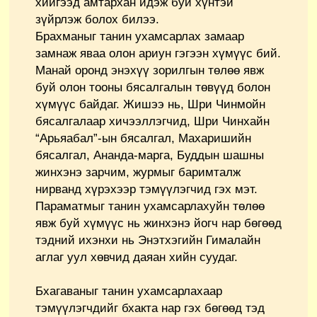
хийгээд амтархан идэж буй хүнтэй
зүйрлэж болох билээ.
Брахманыг танин ухамсарлах замаар
замнаж яваа олон ариун гэгээн хүмүүс бий.
Манай оронд энэхүү зорилгын төлөө явж
буй олон тооны бясалгалын төвүүд болон
хүмүүс байдаг. Жишээ нь, Шри Чинмойн
бясалгалаар хичээллэгчид, Шри Чинхайн
“Арьяабал”-ын бясалгал, Махаришийн
бясалгал, Ананда-марга, Буддын шашны
жинхэнэ зарчим, журмыг баримталж
нирванд хүрэхээр тэмүүлэгчид гэх мэт.
Параматмыг танин ухамсарлахуйн төлөө
явж буй хүмүүс нь жинхэнэ йогч нар бөгөөд
тэдний ихэнхи нь Энэтхэгийн Гималайн
аглаг уул хөвчид даяан хийн суудаг.
Бхагаваныг танин ухамсарлахаар
тэмүүлэгчдийг бхакта нар гэх бөгөөд тэд