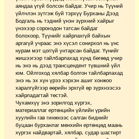
аяндаа үгүй болсон байдаг. Учир нь Түүний
үйлчлэн зүтгэж буй тэрхүү Бурханы Дээд
Бодгаль нь тэдний үнэн зүрхний хайрыг
үнэхээр соронздон татсан байдаг
болохоор, Түүнийг хайрлахгүй байхын
аргагүй учраас энэ хүсэл сонирхол нь үнс
нурам мэт цоггүй унтарсан байдаг. Үүнийг
жишээгээр тайлбарлахад хүнд бөгөөд учир
нь энэ нь дээд трансцендент түвшний үйл
юм. Ойлгоход хялбар болгон тайлбарлахад
энэ нь эх хүн үрээ хэрхэн ашиг хонжоо
харалгүйгээр өөрийн эрхгүй өр зүрхнээсээ
хайрладагтай төстэй.
Чухамхүү энэ зорилгод хүргэх,
материаллаг ертөнцийн үйлийн үрийн
хуулийн гав гинжнээс салган биднийг
буцаан бурханлаг мөнхийн ертөнцөд маань
хүргэх найдвартай, хялбар, судар шастирт