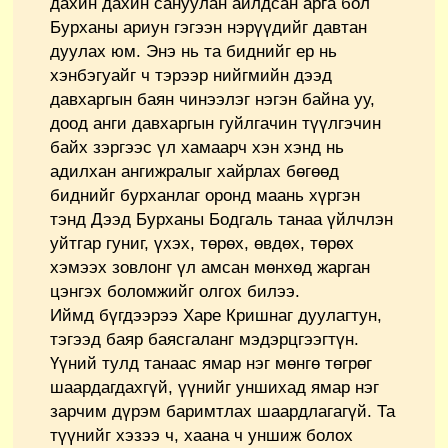
дахин дахин сануулан айлдсан арга бол
Бурханы ариун гэгээн нэрүүдийг давтан
дуулах юм. Энэ нь та биднийг ер нь
хэнбэгуайг ч тэрээр нийгмийн дээд
давхаргын баян чинээлэг нэгэн байна уу,
доод анги давхаргын гуйлгачин түүлгэчин
байх зэргээс үл хамаарч хэн хэнд нь
адилхан ангижралыг хайрлах бөгөөд
биднийг бурханлаг оронд маань хүргэн
тэнд Дээд Бурханы Бодгаль танаа үйлчлэн
уйтгар гуниг, үхэх, төрөх, өвдөх, төрөх
хэмээх зовлонг үл амсан мөнхөд жарган
цэнгэх боломжийг олгох билээ.
Иймд бүгдээрээ Харе Кришнаг дуулагтун,
тэгээд баяр баясгаланг мэдэрцгээгтүн.
Үүний тулд танаас ямар нэг мөнгө төгрөг
шаардагдахгүй, үүнийг уншихад ямар нэг
зарчим дүрэм баримтлах шаардлагагүй. Та
түүнийг хэзээ ч, хаана ч уншиж болох