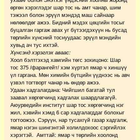
ухаан/ болон Энэтхэг үндэсний хоолны жоронд
өргөн хэрэглэдэг шар тос нь амт чанар, шим
тэжээл болон эрүүл мэндэд маш сайнаар
нөлөөлдөг ажээ. Бидний мэдэх цөцгийн тосыг
буцалган гаргаж авах уг бүтээгдэхүүн нь бусад
төрлийн хүнсний тоснуудаас эрүүл мэндийн
хувьд ач тус ихтэй.
Хүнсэнд хэрэглэх аваас:
Хоол бэлтгэхэд хамгийн төгс зохицоно: Шар
тос 375 /фарангейт/ хэм хүртэл ямар ч хиншүү
үл гаргана. Мөн химийн бүтцийн үүднээс нь авч
үзвэл тогтворт чанар нь өндөр ажээ.
Удаан хадгалагдана: Чийгшил багатай тул
заавал хөргөгчинд хадгалах шаардлагагүй.
Аюурведийн институт шар тос хөргөгчинд нэг
жил, хэвийн хэмд 6 сар хадгалагддаг болохыг
тогтоожээ. Сэрүүн, нар тусахгүй газар хадгалж,
ямар нэгэн шингэнтэй холилдохоос сэргийлэх
хэрэгтэй. Амттай: ямар ч төрлийн хоолонд