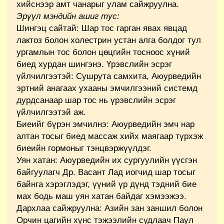
хийснээр амт чанарыг улам сайжруулна.
Эрүүл мэндийн ашиг тус:
Шингэц сайтай: Шар тос гарган явах явцад
лактоз болон холестрин устан алга болдог тул
ургамлын тос болон цөцгийн тосноос хүний
биед хурдан шингэнэ. Үрэвслийн эсрэг
үйлчилгээтэй: Сушрута самхита, Аюурведийн
эртний анагаах ухааны эмчилгээний системд
дурдсанаар шар тос нь үрэвслийн эсрэг
үйлчилгээтэй аж.
Биеийг бүрэн эмчилнэ: Аюурведийн эмч нар
алтан тосыг биед массаж хийх маягаар түрхэж
биеийн гормоныг тэнцвэржүүлдэг.
Уян хатан: Аюурведийн их сургуулийн үүсгэн
байгуулагч Др. Васант Лад иогчид шар тосыг
байнга хэрэглэдэг, үүний үр дүнд тэдний бие
мах бодь маш уян хатан байдаг хэмээжээ.
Дархлаа сайжруулна: Азийн зан заншил болон
Орчин цагийн хүнс тэжээлийн судлаач Паул