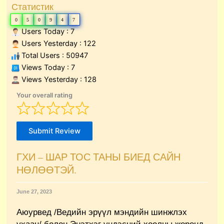
Статистик
0
5
0
9
4
7
Users Today : 7
Users Yesterday : 122
Total Users : 50947
Views Today : 7
Views Yesterday : 128
Your overall rating
Submit Review
ГХИ – ШАР ТОС ТАНЫ БИЕД САЙН
НӨЛӨӨТЭЙ.
June 27, 2023
Аюурвед /Ведийн эрүүл мэндийн шинжлэх