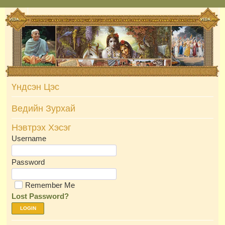
Skip
to
content
Үндсэн Цэс
Ведийн Зурхай
Нэвтрэх Хэсэг
Username
Password
Remember Me
Lost Password?
LOGIN