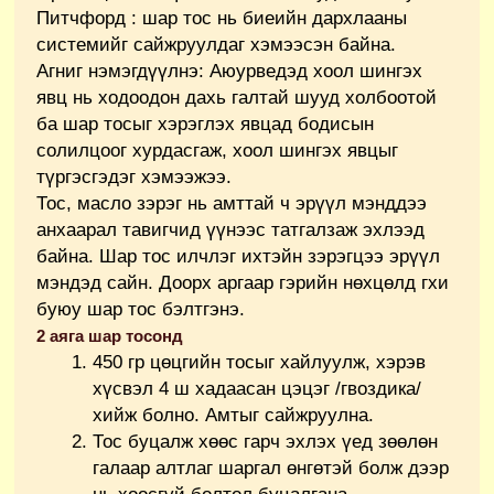
Питчфорд : шар тос нь биеийн дархлааны
системийг сайжруулдаг хэмээсэн байна.
Агниг нэмэгдүүлнэ: Аюурведэд хоол шингэх
явц нь ходоодон дахь галтай шууд холбоотой
ба шар тосыг хэрэглэх явцад бодисын
солилцоог хурдасгаж, хоол шингэх явцыг
түргэсгэдэг хэмээжээ.
Тос, масло зэрэг нь амттай ч эрүүл мэнддээ
анхаарал тавигчид үүнээс татгалзаж эхлээд
байна. Шар тос илчлэг ихтэйн зэрэгцээ эрүүл
мэндэд сайн. Доорх аргаар гэрийн нөхцөлд гхи
буюу шар тос бэлтгэнэ.
2 аяга шар тосонд
450 гр цөцгийн тосыг хайлуулж, хэрэв
хүсвэл 4 ш хадаасан цэцэг /гвоздика/
хийж болно. Амтыг сайжруулна.
Тос буцалж хөөс гарч эхлэх үед зөөлөн
галаар алтлаг шаргал өнгөтэй болж дээр