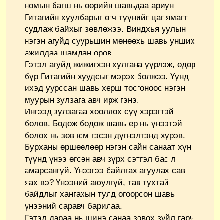
номын багш нь өөрийн шавьдаа ариун
Гитагийн хуулбарыг өгч түүнийг цаг ямагт
судлаж байхыг зөвлөжээ. Виндхья уулын
нэгэн агуйд суурьшин мөнөөхь шавь унших
ажилдаа шамдан оров.
Гэтэл агуйд жижигхэн хулгана үүрлэж, өдөр
бүр Гитагийн хуудсыг мэрэх болжээ. Үүнд
ихэд уурссан шавь хөрш тосгоноос нэгэн
муурын зулзага авч ирж гэнэ.
Ингээд зулзагаа хооллох сүү хэрэгтэй
болов. Бодож бодож шавь ер нь үнээтэй
болох нь зөв юм гэсэн дүгнэлтэнд хүрэв.
Бурханы өршөөлөөр нэгэн сайн санаат хүн
түүнд үнээ өгсөн авч зүрх сэтгэл бас л
амарсангүй. Үнээгээ байлгах агуулах сав
яах вэ? Үнээний аюулгүй, тав тухтай
байдлыг хангахын тулд огоорсон шавь
үнээний саравч барилаа.
Гэтэл дараа нь шинэ санаа зовох зүйл гарч