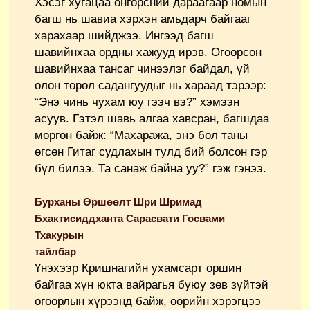
Хэсэг хугацаа өнгөрсний дараагаар номын
багш нь шавиа хэрхэн амьдарч байгааг
харахаар шийджээ. Ингээд багш
шавийнхаа ордны хажууд ирэв. Огоорсон
шавийнхаа тансаг чинээлэг байдал, үй
олон төрөл садангуудыг нь хараад тэрээр:
“Энэ чинь чухам юу гээч вэ?” хэмээн
асуув. Гэтэл шавь алгаа хавсран, багшдаа
мөргөн байж: “Махаража, энэ бол таны
өгсөн Гитаг судлахын тулд бий болсон гэр
бүл билээ. Та санаж байна уу?” гэж гэнээ.
Бурханы Өршөөлт Шри Шримад
Бхактисиддханта Сарасвати Госвами
Тхакурын
тайлбар
Үнэхээр Кришнагийн ухамсарт оршин
байгаа хүн юкта вайрагья буюу зөв зүйтэй
огоорлын хүрээнд байж, өөрийн хэрэгцээ