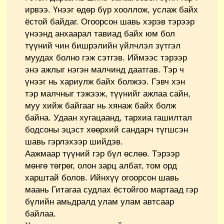
ирвээ. Үнээг өдөр бүр хооллож, услаж байх
ёстой байдаг. Огоорсон шавь хэрэв тэрээр
үнээнд анхаарал тавиад байх юм бол
түүний чин бишрэлийн үйлчлэл зүтгэл
муудах болно гэж сэтгэв. Иймээс тэрээр
энэ ажлыг нэгэн малчинд даатгав. Тэр ч
үнээг нь хариулж байх болжээ. Гэвч хэн
тэр малчныг тэжээж, түүнийг ажлаа сайн,
муу хийж байгааг нь хянаж байх болж
байна. Удаан хугацаанд, тархиа гашилтал
бодсоны эцэст хөөрхий сандарч түгшсэн
шавь гэрлэхээр шийдэв.
Аажмаар түүний гэр бүл өслөө. Тэрээр
мөнгө төгрөг, олон зарц албат, том орд
харштай болов. Ийнхүү огоорсон шавь
маань Гитагаа судлах ёстойгоо мартаад гэр
бүлийн амьдралд улам улам автсаар
байлаа.