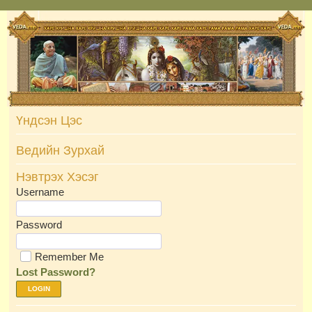
Skip
to
content
Үндсэн Цэс
Ведийн Зурхай
Нэвтрэх Хэсэг
Username
Password
Remember Me
Lost Password?
LOGIN