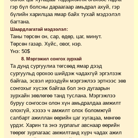
гэр бүл болсны дараагаар амьдрал ахуй, гэр
бүлийн харилцаа ямар байх тухай мэдээлэл
багтана.
Шаардлагатай мэдээлэл:
Таны төрсөн он, сар, өдөр, цаг, минут.
Төрсөн газар. Хүйс, овог, нэр.
Үнэ: 50$
8. Мэргэжил сонгох зурхай
Та дунд сургуулиа төгсөөд ямар дээд
сургуульд орохоо шийдэж чадахгүй эргэлзэж
байгаа, эсвэл ирээдүйн мэргэжлээ эртнээс зөв
сонгохыг хүсэж байгаа бол энэ дугаарын
зурхайн зөвлөгөө танд туслана. Мэргэжлээ
буруу сонгосон олон хүн амьдралдаа амжилт
олохгүй, хэзээ ч амжилт олох боломжгүй
салбарт ажиллан өөрийн цаг хугацаа, мөнгөө
үрдэг. Харин та энэ зурлагыг авснаар өөрийн
төөрөг зурлагаас амжилтанд хүрч чадах ажил