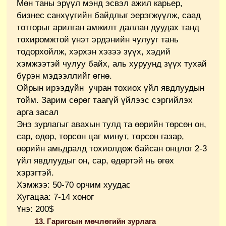
Мөн таны эрүүл мэнд эсвэл ажил карьер,
бизнес санхүүгийн байдлыг эерэгжүүлж, саад
тотгорыг арилган амжилт даллан дуудах танд
тохиромжтой үнэт эрдэнийн чулууг тань
тодорхойлж, хэрхэн хэзээ зүүх, хэдий
хэмжээтэй чулуу байх, аль хуруунд зүүх тухай
бүрэн мэдээллийг өгнө.
Ойрын ирээдүйн учран тохиох үйл явдлуудын
тойм. Зарим сөрөг таагүй үйлээс сэргийлэх
арга засал
Энэ зурлагыг авахын тулд та өөрийн төрсөн он,
сар, өдөр, төрсөн цаг минут, төрсөн газар,
өөрийн амьдралд тохиолдож байсан онцлог 2-3
үйл явдлуудыг он, сар, өдөртэй нь өгөх
хэрэгтэй.
Хэмжээ: 50-70 орчим хуудас
Хугацаа: 7-14 хоног
Үнэ: 200$
13. Гаригсын мөчлөгийн зурлага