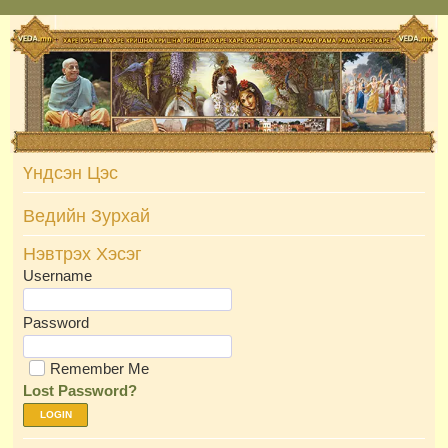
Skip
to
content
Үндсэн Цэс
Ведийн Зурхай
Нэвтрэх Хэсэг
Username
Password
Remember Me
Lost Password?
LOGIN