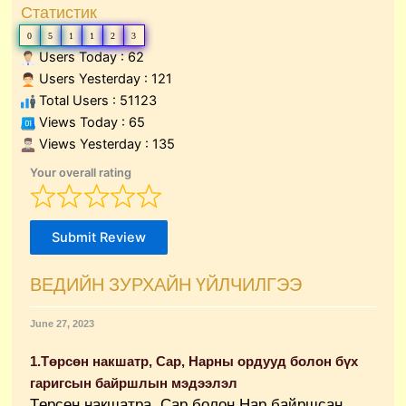
Статистик
0
5
1
1
2
3
Users Today : 62
Users Yesterday : 121
Total Users : 51123
Views Today : 65
Views Yesterday : 135
Your overall rating
Submit Review
ВЕДИЙН ЗУРХАЙН ҮЙЛЧИЛГЭЭ
June 27, 2023
1.Төрсөн накшатр, Сар, Нарны ордууд болон бүх
гаригсын байршлын мэдээлэл
Төрсөн накшатра, Сар болон Нар байршсан