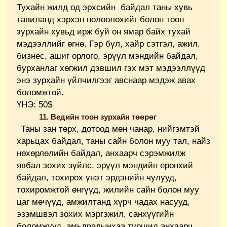
Тухайн жилд од эрхсийн байдал таны хувь
тавиланд хэрхэн нөлөөлөхийг болон тоон
зурхайн хувьд ирж буй он ямар байх тухай
мэдээллийг өгнө. Гэр бүл, хайр сэтгэл, ажил,
бизнес, ашиг орлого, эрүүл мэндийн байдал,
бурханлаг хөгжил дэвшил гэх мэт мэдээллүүд
энэ зурхайн үйлчилгээг авснаар мэдэж авах
боломжтой.
ҮНЭ: 50$
11. Ведийн тоон зурхайн төөрөг
Таны зан төрх, дотоод мөн чанар, нийгэмтэй
харьцах байдал, таны сайн болон муу тал, найз
нөхөрлөлийн байдал, анхаарч сэрэмжилж
явбал зохих зүйлс, эрүүл мэндийн ерөнхий
байдал, тохирох үнэт эрдэнийн чулууд,
тохиромжтой өнгүүд, жилийн сайн болон муу
цаг мөчүүд, амжилтанд хүрч чадах насууд,
эзэмшвэл зохих мэргэжил, санхүүгийн
боломжууд, амьдралынхаа туршид анхаарч