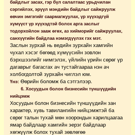
байдлыг засах, гэр бүл салалтаас урьдчилан
сэргийлэх, эрүүл мэндийн байдлыг сайжруулж
өвчин эмгэгийг саармагжуулах, үр хүүхэдгүй
хүмүүст үр хүүхэдтэй болох арга заслыг
тодорхойлон зааж өгөх, аз хийморийг сайжруулах,
санхүүгийн байдлаа нэмэгдүүлэх гэх мэт.
Заслын зурхай нь ведийн зурхайн хамгийн
чухал хэсэг бөгөөд хүмүүсийн зовлон
бэрхшээлийг нимгэлэх, үйлийн үрийн сөрөг үр
дагаврыг багасгах ач тустайгаараа нэн ач
холбогдолтой зурхайн чиглэл юм.
Өөрийн боломж ба сэтгэлээр.
Үнэ:
6. Хосуудын болон бизнесийн түншүүдийн
нийцэмж
Хосуудын болон бизнесийн түншүүдийн зан
характер, хувь тавилангийн нийцэмжтэй ба
сөрөг талын тухай мөн хоорондын харилцаагаа
ямар байдлаар хамгийн эерэг байдлаар
хөгжүүлж болох тухай зөвлөгөө