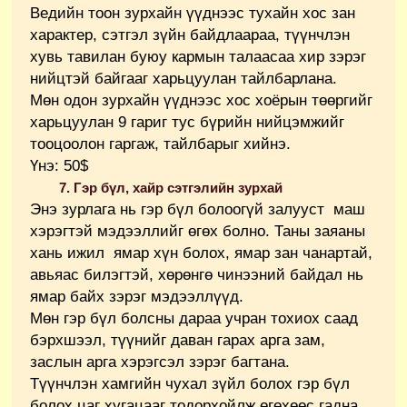
Ведийн тоон зурхайн үүднээс тухайн хос зан
характер, сэтгэл зүйн байдлаараа, түүнчлэн
хувь тавилан буюу кармын талаасаа хир зэрэг
нийцтэй байгааг харьцуулан тайлбарлана.
Мөн одон зурхайн үүднээс хос хоёрын төөргийг
харьцуулан 9 гариг тус бүрийн нийцэмжийг
тооцоолон гаргаж, тайлбарыг хийнэ.
Үнэ: 50$
7. Гэр бүл, хайр сэтгэлийн зурхай
Энэ зурлага нь гэр бүл болоогүй залууст маш
хэрэгтэй мэдээллийг өгөх болно. Таны заяаны
хань ижил ямар хүн болох, ямар зан чанартай,
авьяас билэгтэй, хөрөнгө чинээний байдал нь
ямар байх зэрэг мэдээллүүд.
Мөн гэр бүл болсны дараа учран тохиох саад
бэрхшээл, түүнийг даван гарах арга зам,
заслын арга хэрэгсэл зэрэг багтана.
Түүнчлэн хамгийн чухал зүйл болох гэр бүл
болох цаг хугацааг тодорхойлж өгөхөөс гадна