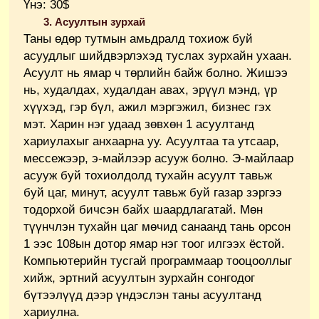
Үнэ: 30$
3. Асуултын зурхай
Таны өдөр тутмын амьдралд тохиож буй
асуудлыг шийдвэрлэхэд туслах зурхайн ухаан.
Асуулт нь ямар ч төрлийн байж болно. Жишээ
нь, худалдах, худалдан авах, эрүүл мэнд, үр
хүүхэд, гэр бүл, ажил мэргэжил, бизнес гэх
мэт. Харин нэг удаад зөвхөн 1 асуултанд
хариулахыг анхаарна уу. Асуултаа та утсаар,
мессежээр, э-майлээр асууж болно. Э-майлаар
асууж буй тохиолдолд тухайн асуулт тавьж
буй цаг, минут, асуулт тавьж буй газар зэргээ
тодорхой бичсэн байх шаардлагатай. Мөн
түүнчлэн тухайн цаг мөчид санаанд тань орсон
1 ээс 108ын дотор ямар нэг тоог илгээх ёстой.
Компьютерийн тусгай программаар тооцооллыг
хийж, эртний асуултын зурхайн сонгодог
бүтээлүүд дээр үндэслэн таны асуултанд
хариулна.