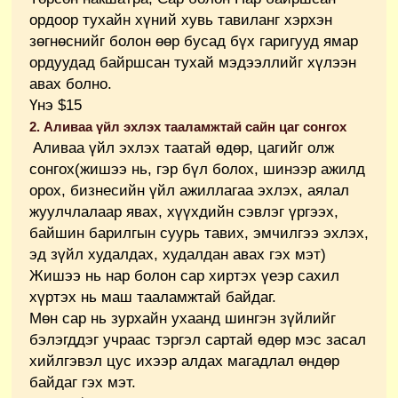
ордоор тухайн хүний хувь тавиланг хэрхэн
зөгнөснийг болон өөр бусад бүх гаригууд ямар
ордуудад байршсан тухай мэдээллийг хүлээн
авах болно.
Үнэ $15
2. Аливаа үйл эхлэх тааламжтай сайн цаг сонгох
Аливаа үйл эхлэх таатай өдөр, цагийг олж
сонгох(жишээ нь, гэр бүл болох, шинээр ажилд
орох, бизнесийн үйл ажиллагаа эхлэх, аялал
жуулчлалаар явах, хүүхдийн сэвлэг үргээх,
байшин барилгын суурь тавих, эмчилгээ эхлэх,
эд зүйл худалдах, худалдан авах гэх мэт)
Жишээ нь нар болон сар хиртэх үеэр сахил
хүртэх нь маш тааламжтай байдаг.
Мөн сар нь зурхайн ухаанд шингэн зүйлийг
бэлэгддэг учраас тэргэл сартай өдөр мэс засал
хийлгэвэл цус ихээр алдах магадлал өндөр
байдаг гэх мэт.