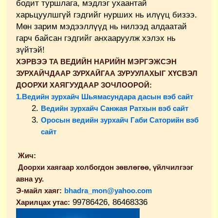
бодит туршлага, мэдлэг ухаантай
харьцуулшгүй гэдгийг нурших нь илүүц бизээ.
Мөн зарим мэдээллүүд нь нилээд алдаатай
гарч байсан гэдгийг анхааруулж хэлэх нь
зүйтэй!
ХЭРВЭЭ ТА ВЕДИЙН НАРИЙН МЭРГЭЖСЭН
ЗУРХАЙЧДААР ЗУРХАЙГАА ЗУРУУЛАХЫГ ХҮСВЭЛ
ДООРХИ ХАЯГУУДААР ЗОЧЛООРОЙ:
1.Ведийн зурхайч Шьямасундара дасын вэб сайт
Ведийн зурхайч Санжая Ратхын вэб сайт
Оросын ведийн зурхайч Габи Саторийн вэб
сайт
Жич:
Доорхи хаягаар холбогдон зөвлөгөө, үйлчилгээг
авна уу.
Э-майл хаяг:
bhadra_mon@yahoo.com
99786426, 86468336
Харилцах утас: