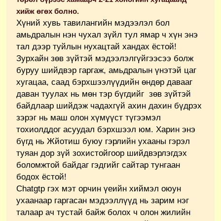
хийж өгөх болно.
Хүний хувь тавилангийн мэдээлэл бол
амьдралын нэн чухал зүйл тул ямар ч хүн энэ
тал дээр туйлын нухацтай хандах ёстой!
Зурхайн зөв зүйтэй мэдээлэлгүйгээсээ болж
буруу шийдвэр гаргаж, амьдралын үнэтэй цаг
хугацаа, саад бэрхшээлүүдийн өндөр давааг
даван туулах нь мөн тэр бүгдийг зөв зүйтэй
байдлаар шийдэж чадахгүй ахин дахин бүдрэх
зэрэг нь маш олон хүмүүст түгээмэл
тохиолддог асуудал бэрхшээл юм. Харин энэ
бүгд нь Жйотиш буюу гэрлийн ухааны гэрэл
туяан дор зүй зохистойгоор шийдвэрлэгдэх
боломжтой байдаг гэдгийг сайтар тунгаан
бодох ёстой!
Chatgtp гэх мэт орчин үеийн хиймэл оюун
ухаанаар гаргасан мэдээллүүд нь зарим нэг
талаар ач тустай байж болох ч олон жилийн