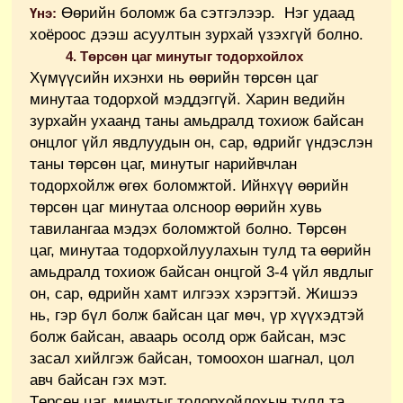
Өөрийн боломж ба сэтгэлээр. Нэг удаад
Үнэ:
хоёроос дээш асуултын зурхай үзэхгүй болно.
4. Төрсөн цаг минутыг тодорхойлох
Хүмүүсийн ихэнхи нь өөрийн төрсөн цаг
минутаа тодорхой мэддэггүй. Харин ведийн
зурхайн ухаанд таны амьдралд тохиож байсан
онцлог үйл явдлуудын он, сар, өдрийг үндэслэн
таны төрсөн цаг, минутыг нарийвчлан
тодорхойлж өгөх боломжтой. Ийнхүү өөрийн
төрсөн цаг минутаа олсноор өөрийн хувь
тавилангаа мэдэх боломжтой болно. Төрсөн
цаг, минутаа тодорхойлуулахын тулд та өөрийн
амьдралд тохиож байсан онцгой 3-4 үйл явдлыг
он, сар, өдрийн хамт илгээх хэрэгтэй. Жишээ
нь, гэр бүл болж байсан цаг мөч, үр хүүхэдтэй
болж байсан, аваарь осолд орж байсан, мэс
засал хийлгэж байсан, томоохон шагнал, цол
авч байсан гэх мэт.
Төрсөн цаг, минутыг тодорхойлохын тулд та