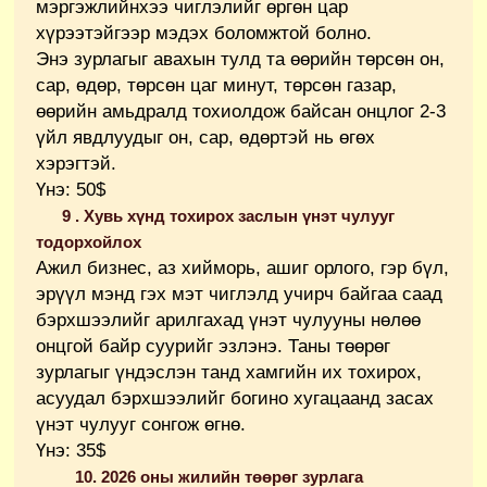
мэргэжлийнхээ чиглэлийг өргөн цар
хүрээтэйгээр мэдэх боломжтой болно.
Энэ зурлагыг авахын тулд та өөрийн төрсөн он,
сар, өдөр, төрсөн цаг минут, төрсөн газар,
өөрийн амьдралд тохиолдож байсан онцлог 2-3
үйл явдлуудыг он, сар, өдөртэй нь өгөх
хэрэгтэй.
Үнэ: 50$
9 . Хувь хүнд тохирох заслын үнэт чулууг
тодорхойлох
Ажил бизнес, аз хийморь, ашиг орлого, гэр бүл,
эрүүл мэнд гэх мэт чиглэлд учирч байгаа саад
бэрхшээлийг арилгахад үнэт чулууны нөлөө
онцгой байр суурийг эзлэнэ. Таны төөрөг
зурлагыг үндэслэн танд хамгийн их тохирох,
асуудал бэрхшээлийг богино хугацаанд засах
үнэт чулууг сонгож өгнө.
Үнэ: 35$
10. 2026 оны жилийн төөрөг зурлага