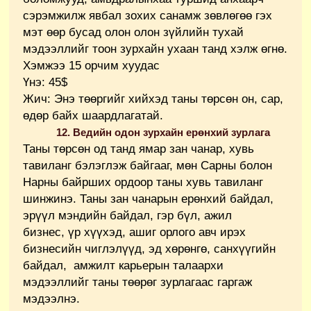
сэрэмжилж явбал зохих санамж зөвлөгөө гэх
мэт өөр бусад олон олон зүйлийн тухай
мэдээллийг тоон зурхайн ухаан танд хэлж өгнө.
Хэмжээ 15 орчим хуудас
Үнэ: 45$
Жич: Энэ төөргийг хийхэд таны төрсөн он, сар,
өдөр байх шаардлагатай.
12. Ведийн одон зурхайн ерөнхий зурлага
Таны төрсөн од танд ямар зан чанар, хувь
тавиланг бэлэглэж байгааг, мөн Сарны болон
Нарны байрших ордоор таны хувь тавиланг
шинжинэ. Таны зан чанарын ерөнхий байдал,
эрүүл мэндийн байдал, гэр бүл, ажил
бизнес, үр хүүхэд, ашиг орлого авч ирэх
бизнесийн чиглэлүүд, эд хөрөнгө, санхүүгийн
байдал, амжилт карьерын талаархи
мэдээллийг таны төөрөг зурлагаас гаргаж
мэдээлнэ.