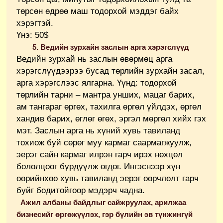
төрсөн өдрөө маш тодорхой мэддэг байх
хэрэгтэй.
Үнэ: 50$
5. Ведийн зурхайн заслын арга хэрэгслүүд
Ведийн зурхай нь заслын өвөрмөц арга
хэрэгслүүдээрээ бусад төрлийн зурхайн засал,
арга хэрэгслээс ялгарна. Үүнд: тодорхой
төрлийн тарни – мантра унших, мацаг барих,
ам тангараг өргөх, тахилга өргөл үйлдэх, өргөл
хандив барих, өглөг өгөх, эргэл мөргөл хийх гэх
мэт. Заслын арга нь хүний хувь тавиланд
тохиож буй сөрөг муу кармаг саармагжуулж,
эерэг сайн кармаг илрэн гарч ирэх нөхцөл
бололцоог бүрдүүлж өгдөг. Ингэснээр хүн
өөрийнхөө хувь тавиланд эерэг өөрчлөлт гарч
буйг бодитойгоор мэдэрч чадна.
Ажил албаны байдлыг сайжруулах, арилжаа
бизнесийг өргөжүүлэх, гэр бүлийн эв түнжингүй