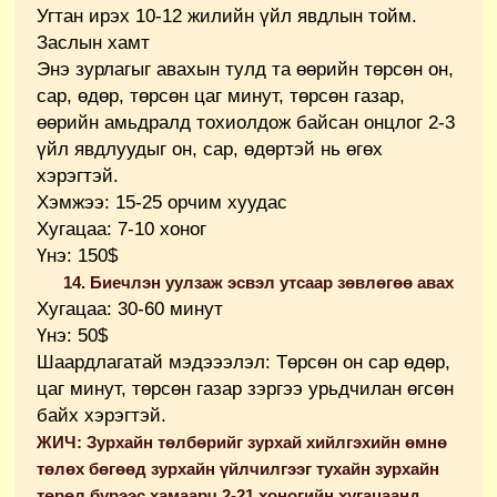
Угтан ирэх 10-12 жилийн үйл явдлын тойм.
Заслын хамт
Энэ зурлагыг авахын тулд та өөрийн төрсөн он,
сар, өдөр, төрсөн цаг минут, төрсөн газар,
өөрийн амьдралд тохиолдож байсан онцлог 2-3
үйл явдлуудыг он, сар, өдөртэй нь өгөх
хэрэгтэй.
Хэмжээ: 15-25 орчим хуудас
Хугацаа: 7-10 хоног
Үнэ: 150$
14. Биечлэн уулзаж
эсвэл утсаар
зөвлөгөө авах
Хугацаа: 30-60 минут
Үнэ: 50$
Шаардлагатай мэдэээлэл: Төрсөн он сар өдөр,
цаг минут, төрсөн газар зэргээ урьдчилан өгсөн
байх хэрэгтэй.
ЖИЧ: Зурхайн төлбөрийг зурхай хийлгэхийн өмнө
төлөх бөгөөд зурхайн үйлчилгээг тухайн зурхайн
төрөл бүрээс хамаарч 2-21 хоногийн хугацаанд