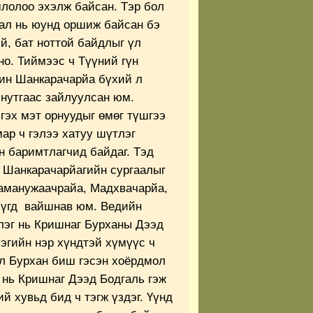
лолоо эхэлж байсан. Тэр бол
дал нь юунд оршиж байсан бэ
й, бат ноттой байдлыг үл
о. Тиймээс ч Түүний гүн
рин Шанкарачарйа бүхий л
 нутгаас зайлуулсан юм.
гэх мэт орнуудыг өмөг түшгээ
мар ч гэлээ хатуу шүтлэг
н баримтлагчид байдаг. Тэд
эг Шанкарачарйагийн сургаалыг
Раманужаачрайа, Мадхвачарйа,
 бүгд вайшнав юм. Ведийн
үлэг нь Кришнаг Бурханы Дээд
хэгийн нэр хүндтэй хүмүүс ч
ол Бурхан биш гэсэн хоёрдмол
 нь Кришнаг Дээд Бодгаль гэж
й хувьд бид ч тэгж үздэг. Үүнд