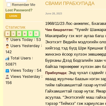
СВАМИ ПРАБХУПАДА
Remember Me
Lost Password?
June 28, 2023
LOGIN
1968/11/23 Лос-анжелес, Бхагава
Статистик
“Үүнийг Шанкара
Чин бишрэлтэн:
0
5
0
8
7
1
Махапрабху гэх мэт аугаа багш 
Users Today : 53
Энэтхэгт Ведийн мэдлэгийн оло
Users Yesterday :
хийгээд тэд бүгд Шри Кришнаг 
142
жинхэнэ ёсоор хүлээн зөвшөөрд
Total Users :
Бурханы Дээд Бодгалийн заан ч
50871
байгаа төрхөөрөөг хүлээн авч б
Views Today : 54
Энд чухал сэдвийг 
Прабхупада:
Views Yesterday :
яваад жуулчны баазын нэгэн зар
156
тийм гайхамшигтай газар нутгий
Гайхамшигтай газар нутаг. Ямар
асуулаа. “Энэтхэгийг маш гайха
тэрээр “Тиймээ” гэж хариулсан 