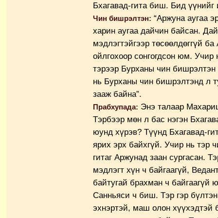
Бхагавад-гита биш. Бид үүнийг 
“Аржуна аугаа э
Чин бишрэлтэн:
харин аугаа дайчин байсан. Да
мэдлэгтэйгээр төсөөлдөггүй ба 
ойлгохоор сонгогдсон юм. Учир 
тэрээр Бурханы чин бишрэлтэн 
нь Бурханы чин бишрэлтэнд л т
зааж байна”.
Энэ талаар Махариш
Прабхупада:
Тэрбээр мөн л бас нэгэн Бхагава
юунд хүрэв? Түүнд Бхагавад-гит
ярих эрх байхгүй. Учир нь тэр 
гитаг Аржунад заан сургасан. Тэ
мэдлэгт хүн ч байгаагүй, Ведант
байтугай брахман ч байгаагүй ю
Санньяси ч биш. Тэр гэр бүлтэн
эхнэртэй, маш олон хүүхэдтэй 