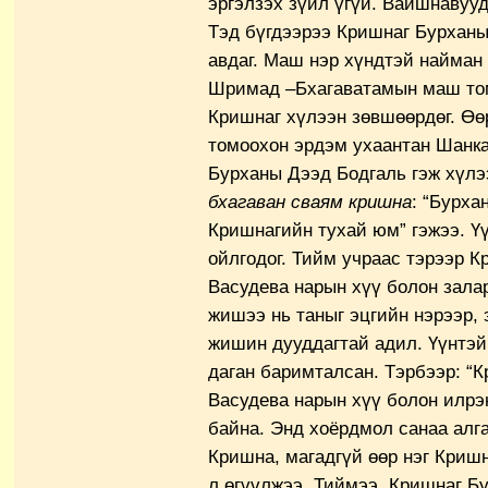
эргэлзэх зүйл үгүй. Вайшнавууд
Тэд бүгдээрээ Кришнаг Бурханы
авдаг. Маш нэр хүндтэй найман 
Шримад –Бхагаватамын маш том
Кришнаг хүлээн зөвшөөрдөг. Өөр
томоохон эрдэм ухаантан Шанк
Бурханы Дээд Бодгаль гэж хүлэ
бхагаван сваям кришна
: “Бурха
Кришнагийн тухай юм” гэжээ. Үү
ойлгодог. Тийм учраас тэрээр 
Васудева нарын хүү болон залар
жишээ нь таныг эцгийн нэрээр, 
жишин дууддагтай адил. Үүнтэ
даган баримталсан. Тэрбээр: “
Васудева нарын хүү болон илрэн
байна. Энд хоёрдмол санаа алга
Кришна, магадгүй өөр нэг Кришн
л өгүүлжээ. Тиймээ. Кришнаг Б