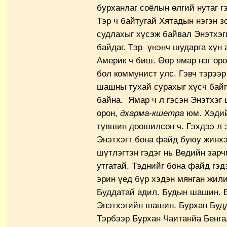
бурханлаг соёлын өлгий нутаг гэ
Тэр ч байтугай Хятадын нэгэн 
судлахыг хүсэж байвал Энэтхэг
байдаг. Тэр үнэнч шударга хүн 
Америк ч биш. Өөр ямар нэг оро
бол коммунист улс. Гэвч тэрээр
шашны тухай сурахыг хүсч байг
байна. Ямар ч л гэсэн Энэтхэг
орон,
дхарма-кшетра
юм. Хэдий
түвшин доошилсон ч. Гэхдээ л 
Энэтхэгт бона файд буюу жинх
шүтлэгтэн гэдэг нь Ведийн зарч
утгатай. Тэднийг бона файд гэд
эрин үед бүр хэдэн мянган жили
Буддатай адил. Будын шашин. 
Энэтхэгийн шашин. Бурхан Будд
Тэрбээр Бурхан Чаитанйа Бенг