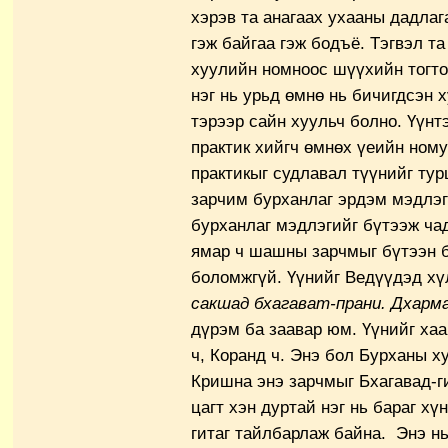
хэрэв та анагаах ухааны дадлаг
гэж байгаа гэж бодъё. Тэгвэл т
хуулийн номноос шүүхийн тогто
нэг нь урьд өмнө нь бичигдсэн 
тэрээр сайн хуульч болно. Үүнт
практик хийгч өмнөх үеийн ному
практикыг судлавал түүнийг тур
зарчим бурханлаг эрдэм мэдлэг
бурханлаг мэдлэгийг бүтээж чад
ямар ч шашны зарчмыг бүтээн б
боломжгүй. Үүнийг Ведүүдэд хү
сакшад бхагават-прани. Дхарм
дүрэм ба заавар юм. Үүнийг хаа
ч, Коранд ч. Энэ бол Бурханы ху
Кришна энэ зарчмыг Бхагавад-ги
цагт хэн дуртай нэг нь бараг хү
гитаг тайлбарлаж байна. Энэ нь