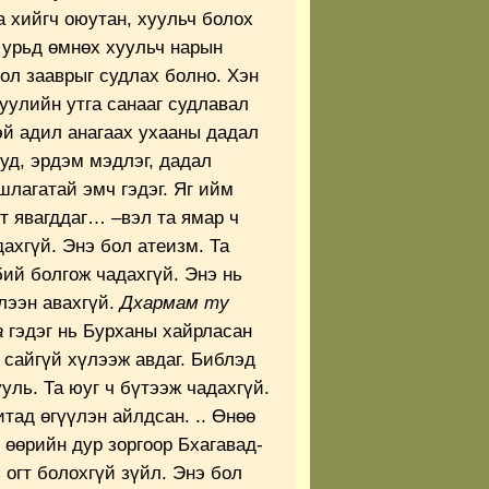
а хийгч оюутан, хуульч болох
а урьд өмнөх хуульч нарын
ол зааврыг судлах болно. Хэн
хуулийн утга санааг судлавал
эй адил анагаах ухааны дадал
уд, эрдэм мэдлэг, дадал
шлагатай эмч гэдэг. Яг ийм
т явагддаг… –вэл та ямар ч
ахгүй. Энэ бол атеизм. Та
ий болгож чадахгүй. Энэ нь
лээн авахгүй.
Дхармам ту
а
гэдэг нь Бурханы хайрласан
 сайгүй хүлээж авдаг. Библэд
уль. Та юуг ч бүтээж чадахгүй.
тад өгүүлэн айлдсан. .. Өнөө
н өөрийн дур зоргоор Бхагавад-
 огт болохгүй зүйл. Энэ бол