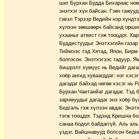
шиг Бурхан Будда Бихараас ном
энэтхэг хүн байсан. Гэвч гажуу
гэвэл Тэрээр Ведийн нэр хүндтэ
хүлээн зөвшөөрч байсанд оршин
ухааныг атеист гэж тооцдог. Ха
Буддистуудыг Энэтхэгийн газар
Тиймээс тэд Хятад, Япон, Бирм 
болгосон. Энэтхэгээс гадуур. Я
бишрэлт хүмүүс нь Ведийг дага
хоёр ангид хуваагддаг: нэг хэс
дагадаг байхад нөгөө хэсэг нь 
Бурхан Чаитанйаг дагадаг. Тэд
зарчмуудыг дагадаг энэ хоёр б
Бодгаль гэж хүлээн авдаг. Энэт
тэгж тооцдог. Тэдэнд Кришна б
санаа бодол байдаггүй. Аль аль
үздэг. Вайшнавууд болсон бидни