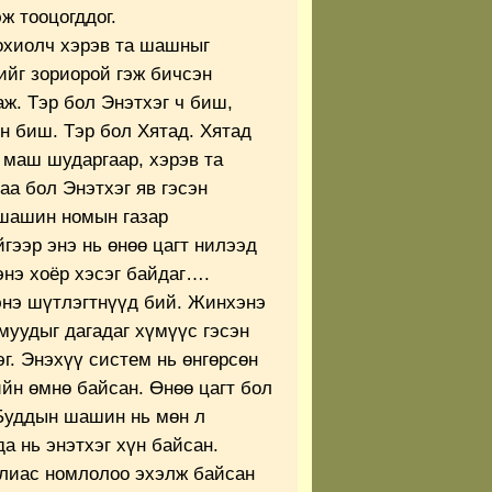
ж тооцогддог.
зохиолч хэрэв та шашныг
ийг зориорой гэж бичсэн
аж. Тэр бол Энэтхэг ч биш,
н биш. Тэр бол Хятад. Хятад
 маш шударгаар, хэрэв та
аа бол Энэтхэг яв гэсэн
 шашин номын газар
гээр энэ нь өнөө цагт нилээд
энэ хоёр хэсэг байдаг….
энэ шүтлэгтнүүд бий. Жинхэнэ
муудыг дагадаг хүмүүс гэсэн
эг. Энэхүү систем нь өнгөрсөн
йн өмнө байсан. Өнөө цагт бол
Буддын шашин нь мөн л
а нь энэтхэг хүн байсан.
алиас номлолоо эхэлж байсан