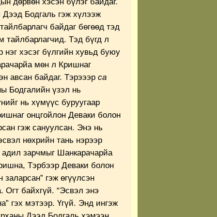
ын дөрвөн хэсэн бүлэг байдаг.
 Дээд Бодгаль гэж хүлээж
тайлбарлагч байдаг бөгөөд тэд
 тайлбарлагчид. Тэд бүгд л
 нэг хэсэг бүлгийн хувьд буюу
арачарйа мөн л Кришнаг
эн авсан байдаг. Тэрэээр
са
ны Бодгалийн үзэл нь
нийг нь хүмүүс буруугаар
Кришнаг онцгойлон Деваки болон
сан гэж сануулсан. Энэ нь
эсвэл нөхрийн тань нэрээр
й адил зарчмыг Шанкарачарйа
Кришна, Тэрбээр Деваки болон
 заларсан” гэж өгүүлсэн
. Огт байхгүй. “Эсвэл энэ
а” гэх мэтээр. Үгүй. Энд ингэж
урханы Дээд Бодгаль хэмээн