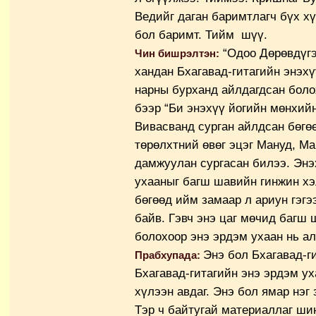
Ведийг даган баримтлагч бүх х
бол баримт. Тийм шүү.
“Одоо Дөрөвдүгэ
Чин бишрэлтэн:
хандан Бхагавад-гитагийн энэхү
нарны бурханд айлдагдсан боло
бээр “Би энэхүү йогийн мөнхий
Вивасванд сурган айлдсан бөгө
төрөлхтний өвөг эцэг Мануд, М
дамжуулан сургасан билээ. Энэ
ухааныг багш шавийн гинжин хэ
бөгөөд ийм замаар л ариун гэгэ
байв. Гэвч энэ цаг мөчид багш
болохоор энэ эрдэм ухаан нь ал
Энэ бол Бхагавад-ги
Прабхупада:
Бхагавад-гитагийн энэ эрдэм у
хүлээн авдаг. Энэ бол ямар нэг 
Тэр ч байтугай материаллаг ши