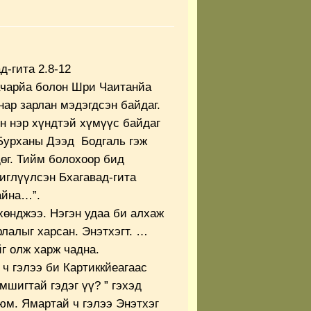
д-гита 2.8-12
чарйа болон Шри Чаитанйа
нар зарлан мэдэгдсэн байдаг.
н нэр хүндтэй хүмүүс байдаг
Бурханы Дээд Бодгаль гэж
өг. Тийм болохоор бид
иглүүлсэн Бхагавад-гита
айна…”.
хөнджээ. Нэгэн удаа би алхаж
лалыг харсан. Энэтхэгт. …
г олж харж чадна.
 ч гэлээ би Картиккйеагаас
мшигтай гэдэг үү? ” гэхэд
юм. Ямартай ч гэлээ Энэтхэг