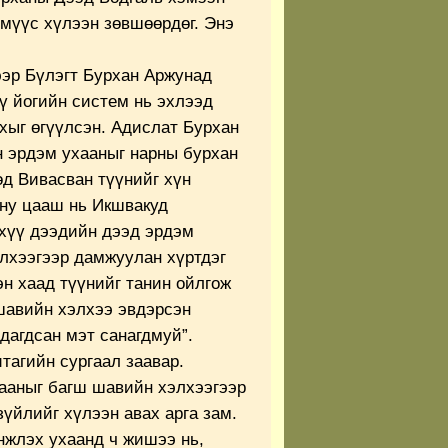
үмүүс хүлээн зөвшөөрдөг. Энэ
эр Бүлэгт Бурхан Аржунад
ү йогийн систем нь эхлээд
хыг өгүүлсэн. Адислат Бурхан
н эрдэм ухааныг нарны бурхан
өд Вивасван түүнийг хүн
ану цааш нь Икшвакуд
хүү дээдийн дээд эрдэм
лхээгээр дамжуулан хүртдэг
эн хаад түүнийг танин ойлгож
 шавийн хэлхээ эвдэрсэн
дагдсан мэт санагдмуй”.
тагийн сургаал заавар.
хааныг багш шавийн хэлхээгээр
зүйлийг хүлээн авах арга зам.
нжлэх ухаанд ч жишээ нь,