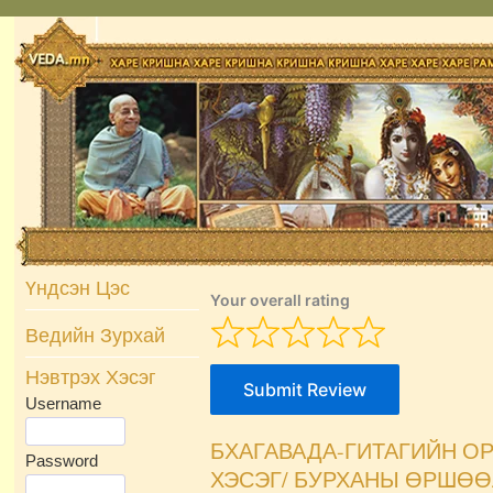
Skip
to
content
Үндсэн Цэс
Your overall rating
Ведийн Зурхай
Нэвтрэх Хэсэг
Submit Review
Username
БХАГАВАДА-ГИТАГИЙН ОР
Password
ХЭСЭГ/ БУРХАНЫ ӨРШӨӨ