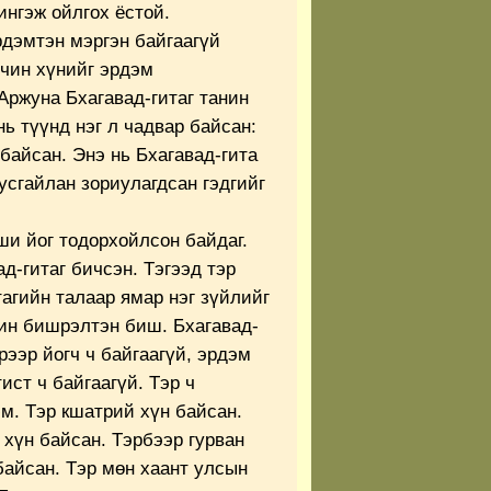
ингэж ойлгох ёстой.
рдэмтэн мэргэн байгаагүй
йчин хүнийг эрдэм
Аржуна Бхагавад-гитаг танин
нь түүнд нэг л чадвар байсан:
байсан. Энэ нь Бхагавад-гита
усгайлан зориулагдсан гэдгийг
и йог тодорхойлсон байдаг.
д-гитаг бичсэн. Тэгээд тэр
агийн талаар ямар нэг зүйлийг
чин бишрэлтэн биш. Бхагавад-
рээр йогч ч байгаагүй, эрдэм
ист ч байгаагүй. Тэр ч
м. Тэр кшатрий хүн байсан.
 хүн байсан. Тэрбээр гурван
байсан. Тэр мөн хаант улсын