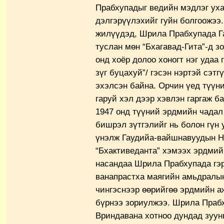
Прабхупадыг ведийн мэдлэг уха
дэлгэрүүлэхийг гуйн болгоожээ.
жилүүдэд, Шрила Прабхупада Г
туслан мөн “Бхагавад-Гита”-д з
онд хоёр долоо хоногт нэг удаа г
зүг буцахуй”/ гэсэн нэртэй сэтг
эхэлсэн байна. Орчин үед түүни
гаруй хэл дээр хэвлэн гаргаж б
1947 онд түүний эрдмийн чадал
бишрэл зүтгэлийг нь болон гүн 
үнэлж Гаудийа-вайшнавуудын Н
“Бхактиведанта” хэмээх эрдмий
насандаа Шрила Прабхупада гэ
ванапрастха маягийн амьдралын
чингэснээр өөрийгөө эрдмийн а
бүрнээ зориулжээ. Шрила Праб
Вриндавана хотноо дундад зуу