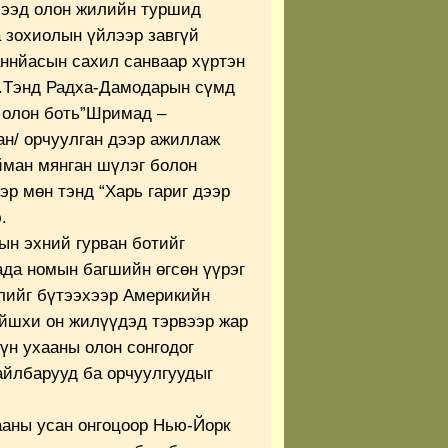
лээд олон жилийн туршид
а зохиолын үйлээр завгүй
аннйасын сахил санваар хүртэн
а.Тэнд Радха-Дамодарын сүмд
– олон боть”Шримад –
ан/ орчуулган дээр ажиллаж
йман мянган шүлэг болон
эр мөн тэнд “Харь гариг дээр
.
ын эхний гурван ботийг
да номын багшийн өгсөн үүрэг
лийг бүтээхээр Америкийн
ойшхи он жилүүдэд тэрвээр жар
үн ухааны олон сонгодог
айлбарууд ба орчуулгуудыг
аны усан онгоцоор Нью-Йорк