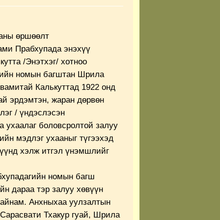
ханы өршөөлт
ами Прабхупада энэхүү
кутта /Энэтхэг/ хотноо
рийн номын багштан Шрила
вамитай Калькуттад 1922 онд
й эрдэмтэн, жаран дөрвөн
лэг / үндэслэсэн
а ухаалаг боловсролтой залуу
ийн мэдлэг ухааныг түгээхэд
түүнд хэлж итгэл үнэмшлийг
бхупадагийн номын багш
йн дараа тэр залуу хөвүүн
байнам. Анхныхаа уулзалтын
Сарасвати Тхакур гуай, Шрила