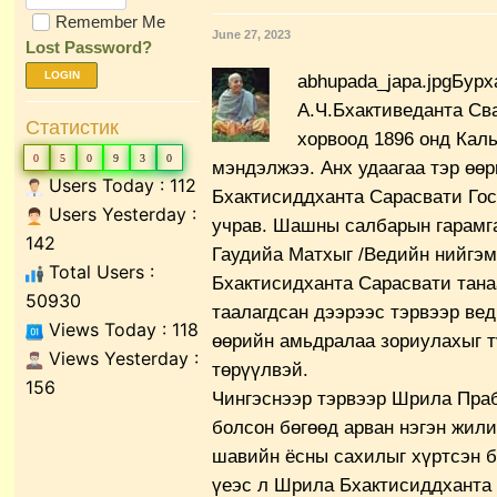
Remember Me
June 27, 2023
Lost Password?
LOGIN
abhupada_japa.jpgБур
А.Ч.Бхактиведанта Св
Статистик
хорвоод 1896 онд Каль
0
5
0
9
3
0
мэндэлжээ. Анх удаагаа тэр өө
Users Today : 112
Бхактисиддханта Сарасвати Гос
Users Yesterday :
учрав. Шашны салбарын гарамга
142
Гаудийа Матхыг /Ведийн нийгэм
Total Users :
Бхактисидханта Сарасвати тана
50930
таалагдсан дээрээс тэрвээр вед
Views Today : 118
өөрийн амьдралаа зориулахыг 
Views Yesterday :
төрүүлвэй.
156
Чингэснээр тэрвээр Шрила Пра
болсон бөгөөд арван нэгэн жили
шавийн ёсны сахилыг хүртсэн 
үеэс л Шрила Бхактисиддханта 