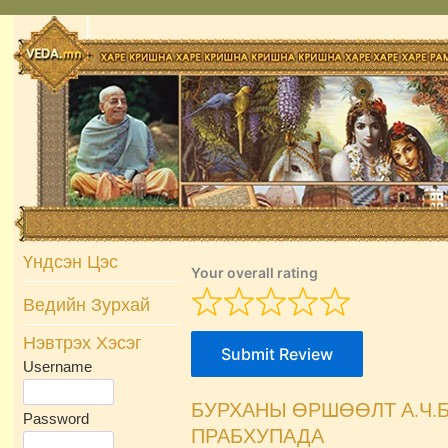
Skip
to
content
Үндсэн Цэс
Your overall rating
Ведийн Зурхай
Нэвтрэх Хэсэг
Submit Review
Username
БУРХАНЫ ӨРШӨӨЛТ А.Ч.
Password
ПРАБХУПАДА