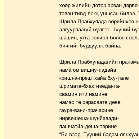
хоёр жилийн дотор арван дөрвөн
таван тивд лекц уншсан билээ. 
Шрила Прабхупада өөрийнхөө но
алгуурлаагүй бүлгээ. Түүний бү
шашин, утга зохиол болон соёл
бичгийг бүрдүүлж байна.
Шрила Прабхупадагийн пранама
нама ом вишну-падайа
кришна-прештхайа бху-тале
шримате-бхактиведанта-
свамин ити намине
намас те сарасвате деве
гаура-вани-прачарине
нирвешеша-шунйавади-
пашчатйа-деша-тарине
“Би вээр, Түүний бадам лянхуа