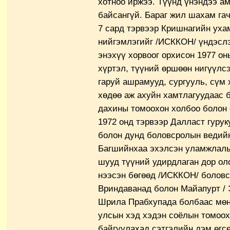
хотноо иржээ. Түүнд үнэндээ а
байсангүй. Бараг жил шахам га
7 сард тэрвээр Кришнагийн уха
нийгэмлэгийг /ИСККОН/ үндэслэ
энэхүү хорвоог орхисон 1977 он
хүртэл, түүний өршөөн нигүүлс
гаруй ашрамууд, сургууль, сүм 
хөдөө аж ахуйн хамтлагуудаас 
дахины томоохон холбоо болон 
1972 онд тэрвээр Далласт гурук
болон дунд боловсролын ведийн
Багшийнхаа эхэлсэн уламжлалы
шууд түүний удирдлаган дор ол
нээсэн бөгөөд /ИСККОН/ боловс
Вриндаванад болон Майапурт / Э
Шрила Прабхупада болбаас мөн
улсын хэд хэдэн соёлын томоох
байгуулахад сэтгэлийн дэм өгс