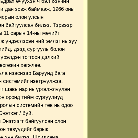
мьдрах өчүүхэн ч бэл бэнчин
чигдан зовж баймааж, 1966 оны
мсрын олон улсын
н байгуулсан билээ. Тэрвээр
ы 11 сарын 14-ны мөчийг
эж үндэслэсэн нийгэмлэг нь зуу
хийд, дээд сургууль болон
бүрэлдэн тогтсон дэлхий
өргөжин хөгжлөө.
ула нээснээр Баруунд бага
 системийг нэвтрүүлжээ.
г шавь нар нь үргэлжлүүлэн
он оронд тийм сургуулиуд
ролын системийн төв нь одоо
нэтхэг / буй.
 Энэтхэгт байгуулсан олон
он төвүүдийг барьж
өн хүн билээ. Шридхама