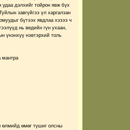
 удаа дэлхийг тойрон явж бүх
Туйлын завгүйгээ үл харгалзан
муудыг бүтээх явдлаа хэзээ ч
тээлүүд нь ведийн гүн ухаан,
ын үнэнхүү нэвтэрхий толь
 мантра
н өлмийд өмөг түшиг олсны