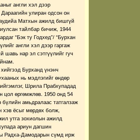
аныг англи хэл дээр
 Дараагийн улиран одсон он
аудийа Матхын ажилд бишгүй
оиулсан тайлбар бичиж, 1944
ардаг “Бэк ту Годхед”/ “Бурхан
үүлийг англи хэл дээр гаргаж
й шавь нар эл сэтгүүлийг гуч
айнам.
 хийгээд Бурханд үнэнч
ухааных нь мэдлэгийг өндөр
ийгэмлэг, Шрила Прабхупадад
н цол өргөмжлөв. 1950 онд 54
р бүлийн амьдралаас татгалзаж
 хэв ёсыг мөрдөх болж,
жил утга зохиолын ажилд
хупада ариун дагшин
ны Радха-Дамодарын сүмд ирж