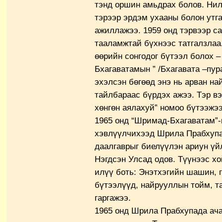
тэнд оршин амьдрах болов. Ни
тэрээр эрдэм ухааны болон утг
ажиллажээ. 1959 онд тэрвээр с
тааламжтай бүхнээс татгалзла
өөрийн сонгодог бүтээл болох 
Бхагаватамын ” /Бхагавата –пур
эхэлсэн бөгөөд энэ нь арван на
тайлбараас бүрдэх ажээ. Тэр вэ
хөнгөн аялахуй” номоо бүтээжээ
1965 онд “Шримад-Бхагаватам”-
хэвлүүлчихээд Шрила Прабхупа
даалгаврыг биелүүлэн ариун үй
Нэгдсэн Улсад одов. Түүнээс х
илүү боть: Энэтхэгийн шашин, г
бүтээлүүд, найрууллын тойм, т
гаргажээ.
1965 онд Шрила Прабхупада ача