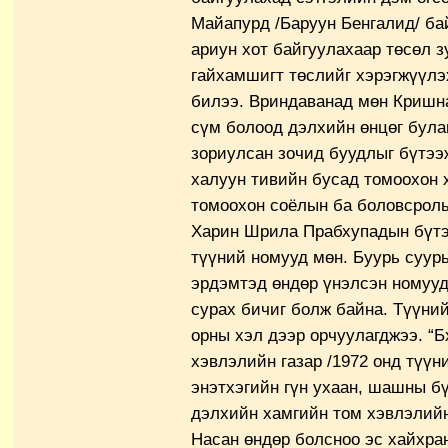
Майапурд /Баруун Бенгалид/ бай
ариун хот байгуулахаар төсөл з
гайхамшигт төслийг хэрэгжүүлэ
билээ. Вриндаванад мөн Кришн
сүм болоод дэлхийн өнцөг була
зориулсан зочид буудлыг бүтээ
халуун тивийн бусад томоохон
томоохон соёлын ба боловсрол
Харин Шрила Прабхупадын бүтэ
түүний номууд мөн. Буурь суурь,
эрдэмтэд өндөр үнэлсэн номууд
сурах бичиг болж байна. Түүни
орны хэл дээр орчуулагджээ. “Б
хэвлэлийн газар /1972 онд түүн
энэтхэгийн гүн ухаан, шашны бү
дэлхийн хамгийн том хэвлэлийн
Насан өндөр болсноо эс хайхра