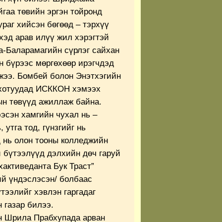
гаа төвийн эргэн тойронд
ураг хийсэн бөгөөд – тэрхүү
хэд арав илүү жил хэрэгтэй
а-Баларамагийн сүрлэг сайхан
н бүрээс мөргөхөөр ирэгчдэд
жээ. Бомбей болон Энэтхэгийн
 хотуудад ИСККОН хэмээх
ын төвүүд ажиллаж байна.
эсэн хамгийн чухал нь –
 утга тод, гүнзгийг нь
 нь олон тооны колледжийн
й бүтээлүүд дэлхийн дөч гаруй
хактиведанта Бук Траст”
ий үндэслэсэн/ болбаас
тээлийг хэвлэн гаргадаг
 газар билээ.
н Шрила Прабхупада арван