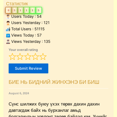
Статистик
0
5
1
1
1
5
Users Today : 54
Users Yesterday : 121
Total Users : 51115
Views Today : 57
Views Yesterday : 135
Your overall rating
Submit Review
БИЕ НЬ БИДНИЙ ЖИНХЭНЭ БИ БИШ
August 6, 2024
Сүнс шилжих буюу үхэх төрөх дахин дахин
давтагдаж байх нь бурханлаг амьд
бодгалиудын зовлонт төлөв байдал юм. Үүнийг