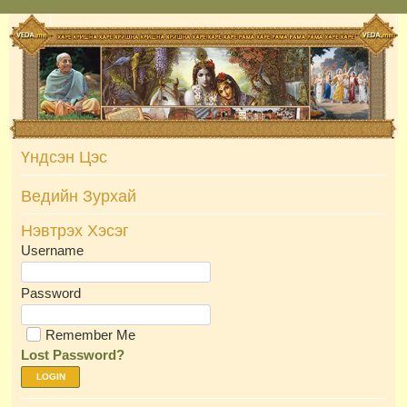
Skip
to
content
Үндсэн Цэс
Ведийн Зурхай
Нэвтрэх Хэсэг
Username
Password
Remember Me
Lost Password?
LOGIN