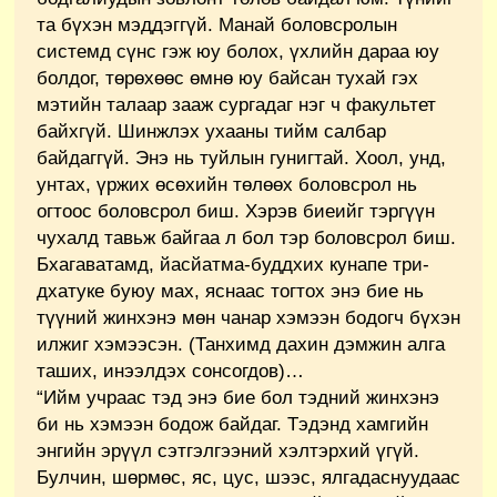
та бүхэн мэддэггүй. Манай боловсролын
системд сүнс гэж юу болох, үхлийн дараа юу
болдог, төрөхөөс өмнө юу байсан тухай гэх
мэтийн талаар зааж сургадаг нэг ч факультет
байхгүй. Шинжлэх ухааны тийм салбар
байдаггүй. Энэ нь туйлын гунигтай. Хоол, унд,
унтах, үржих өсөхийн төлөөх боловсрол нь
огтоос боловсрол биш. Хэрэв биеийг тэргүүн
чухалд тавьж байгаа л бол тэр боловсрол биш.
Бхагаватамд, йасйатма-буддхих кунапе три-
дхатуке буюу мах, яснаас тогтох энэ бие нь
түүний жинхэнэ мөн чанар хэмээн бодогч бүхэн
илжиг хэмээсэн. (Танхимд дахин дэмжин алга
таших, инээлдэх сонсогдов)…
“Ийм учраас тэд энэ бие бол тэдний жинхэнэ
би нь хэмээн бодож байдаг. Тэдэнд хамгийн
энгийн эрүүл сэтгэлгээний хэлтэрхий үгүй.
Булчин, шөрмөс, яс, цус, шээс, ялгадаснуудаас