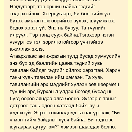
Нэгдүгээрт, тэр оршин байна гэдгийг
тодорхойлох. Хоёрдугаарт, би бол тийм үл
бүтэх амьтан гэж өөрийгөө зүхэх, шүүмжлэх,
бодох хэрэггүй. Энэ нь буруу. Та түүнийг
илрүүл. Тэр тэнд сууж байна.Тэгэхээр нэгэн
үзүүрт сэтгэл зорилготойгоор үүнтэйгээ
ажиллаж эхлэ.
Атаархлаас ангижрахын тулд бусад хүмүүсийн
энэ бүх эд баялгийн цаана тэдний хувь
тавилан байдаг гэдгийг ойлгох хэрэгтэй. Харин
таны хувь тавилан ийм хэмээн. Та хувь
тавилангийн эрх мэдлийг хүлээн зөвшөөрмөгц
түүний ард Бурхан л үлдэх бөгөөд бусад нь
бүгд өөрөө аяндаа алга болно. Зүгээр л таныг
дотроос тань өдөөн хатгаад байх юу ч
үлдэхгүй. Эсрэг тохиолдолд та цаг үргэлж, “Би
ч мөн тийм байдлыг хүсч байна. Би тэднээс
юугаараа дутуу юм?” хэмээн шаардах болно.