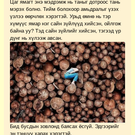
Цаг ямагт энэ мэдрэмж нь таныг дотроос тань
мэрэх болно. Тийм болохоор амьдралыг үзэх
үзлээ өөрчлөх хэрэгтэй. Урьд өмнө нь тэр
хүмүүс ямар нэг сайн зүйлүүд хийсэн, ойлгож
байна уу? Тэд сайн зүйлийг хийсэн, тэгээд үр
дүнг нь хүлээж авсан.
Бид бусдын зовлонд баясах ёсгүй. Эдгээрийг
эн тэнцүү харах хэрэгтэй.