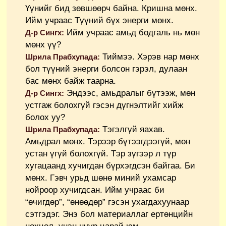
Үүнийг бид зөвшөөрч байна. Кришна мөнх.
Ийм учраас Түүний бүх энерги мөнх.
Ийм учраас амьд бодгаль нь мөн
Д-р Сингх:
мөнх үү?
Тиймээ. Хэрэв нар мөнх
Шрила Прабхупада:
бол түүний энерги болсон гэрэл, дулаан
бас мөнх байж таарна.
Эндээс, амьдралыг бүтээж, мөн
Д-р Сингх:
устгаж болохгүй гэсэн дүгнэлтийг хийж
болох уу?
Тэгэлгүй яахав.
Шрила Прабхупада:
Амьдрал мөнх. Тэрээр бүтээгдээгүй, мөн
устан үгүй болохгүй. Тэр зүгээр л түр
хугацаанд хучигдан бүрхэгдсэн байгаа. Би
мөнх. Гэвч урьд шөнө миний ухамсар
нойроор хучигдсан. Ийм учраас би
“өчигдөр”, “өнөөдөр” гэсэн ухагдахуунаар
сэтгэдэг. Энэ бол материаллаг ертөнцийн