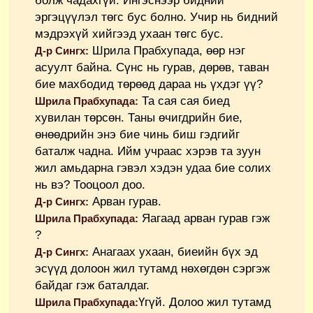
болж чадахгүй. Ингэснээр бидний
эргэцүүлэл төгс бус болно. Учир нь бидний
мэдрэхүй хийгээд ухаан төгс бус.
Шрила Прабхупада, өөр нэг
Д-р Сингх:
асуулт байна. Сүнс нь гурав, дөрөв, таван
бие махбодид төрөөд дараа нь үхдэг үү?
Та сая сая биед
Шрила Прабхупада:
хувилан төрсөн. Таны өчигдрийн бие,
өнөөдрийн энэ бие чинь биш гэдгийг
баталж чадна. Ийм учраас хэрэв та зуун
жил амьдарна гэвэл хэдэн удаа бие солих
нь вэ? Тооцоол доо.
Арван гурав.
Д-р Сингх:
Яагаад арван гурав гэж
Шрила Прабхупада:
?
Анагаах ухаан, биеийн бүх эд
Д-р Сингх:
эсүүд долоон жил тутамд нөхөгдөн сэргэж
байдаг гэж баталдаг.
Үгүй. Долоо жил тутамд
Шрила Прабхупада: