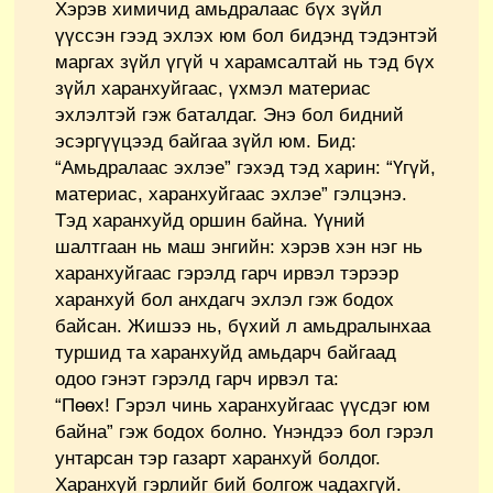
Хэрэв химичид амьдралаас бүх зүйл
үүссэн гээд эхлэх юм бол бидэнд тэдэнтэй
маргах зүйл үгүй ч харамсалтай нь тэд бүх
зүйл харанхуйгаас, үхмэл материас
эхлэлтэй гэж баталдаг. Энэ бол бидний
эсэргүүцээд байгаа зүйл юм. Бид:
“Амьдралаас эхлэе” гэхэд тэд харин: “Үгүй,
материас, харанхуйгаас эхлэе” гэлцэнэ.
Тэд харанхуйд оршин байна. Үүний
шалтгаан нь маш энгийн: хэрэв хэн нэг нь
харанхуйгаас гэрэлд гарч ирвэл тэрээр
харанхуй бол анхдагч эхлэл гэж бодох
байсан. Жишээ нь, бүхий л амьдралынхаа
туршид та харанхуйд амьдарч байгаад
одоо гэнэт гэрэлд гарч ирвэл та:
“Пөөх! Гэрэл чинь харанхуйгаас үүсдэг юм
байна” гэж бодох болно. Үнэндээ бол гэрэл
унтарсан тэр газарт харанхуй болдог.
Харанхуй гэрлийг бий болгож чадахгүй.