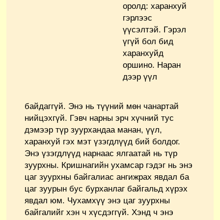
оролд: харанхуй
гэрлээс
үүсэлтэй. Гэрэл
үгүй бол бид
харанхуйд
оршино. Наран
дээр үүл
байдаггүй. Энэ нь түүний мөн чанартай
нийцэхгүй. Гэвч нарны эрч хүчний тус
дэмээр түр зуурхандаа манан, үүл,
харанхуй гэх мэт үзэгдлүүд бий болдог.
Энэ үзэгдлүүд нарнаас ялгаатай нь түр
зуурхны. Кришнагийн ухамсар гэдэг нь энэ
цаг зуурхны байгалиас ангижрах явдал ба
цаг зуурын бус бурханлаг байгальд хүрэх
явдал юм. Чухамхүү энэ цаг зуурхны
байгалийг хэн ч хүсдэггүй. Хэнд ч энэ