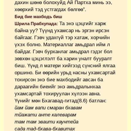
дахин шөнө болохуйд Ай Партха минь ээ,
хөөрхий тэд устгагдах бөлгөө”.
Бид бие махбодь биш
Та энэ цэцгийг харж
Шрила Прабхупада:
байна уу? Түүнд ухамсар нь эргэн ирсэн
байгааг. Гэвч удахгүй тэр хатаж, хорчийн
үхэх болно. Материаллаг амьдрал ийм л
байдаг. Гэвч бурханлаг амьдрал гэдэг бол
зөвхөн цэцэглэлт ба харин уналт бууралт
биш. Үүнд л матери хийгээд сүнсний ялгаа
оршино. Би өөрийн урьд насны ухамсартай
тохирсон энэ бие махбодийг авсан ба
дараагийн биеийг энэ амьдралынхаа
ухамсартай тохируулан хүлээн авна.
Үүнийг мөн Бхагавад-гитад(8.6) батлан:
йам йам вапи смаран бхавам
тйажати анте калеварам
там там эваити каунтейа
сада тад-бхава-бхавитах