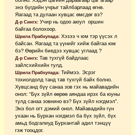
болно. Хэдэн цагийн дараагаар цаг агаар
энэ бүгдийн учрыг тайлбарлаад өгнө.
Яагаад та дулаан хувцас өмсдөг вэ?
Учир нь одоо аюул оршин
Д-р Сингх:
байгаа болохоор.
Хэзээ ч юм тэр үүсэх л
Шрила Прабхупада:
байсан. Яагаад та үүнийг хийж байгаа юм
бэ? Өөрийн биедээ хувцас углаад ?
Тав тухгүй байдлаас
Д-р Сингх:
зайлсхийхийн тулд.
Тиймээ. Эсрэг
Шрила Прабхупада:
тохиолдолд танд тав тухгүй байх болно.
Хувцсанд бүү санаа зов гэх нь майавадийн
онол: “Бүх зүйл өөрөө аяндаа ирэх ба юуны
тулд санаа зовнино вэ? Бүх зүйл нэгдмэл”.
Энэ бол огт дэмий онол. Майавадийн гүн
ухаан нь Бурхан нэгдмэл ба бүх зүйл, бүх
амьд бодгалиуд Бурхантай адил тэнцүү
гэж тооцдог.