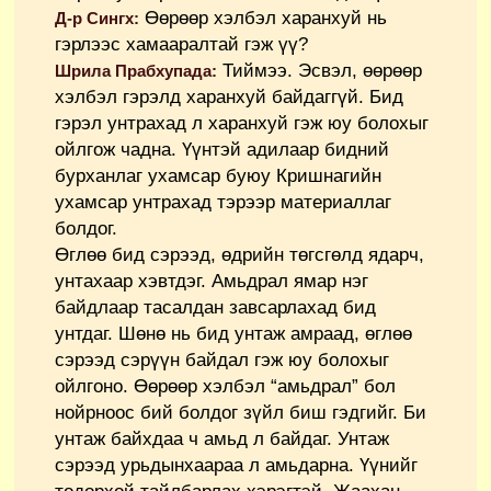
Өөрөөр хэлбэл харанхуй нь
Д-р Сингх:
гэрлээс хамааралтай гэж үү?
Тиймээ. Эсвэл, өөрөөр
Шрила Прабхупада:
хэлбэл гэрэлд харанхуй байдаггүй. Бид
гэрэл унтрахад л харанхуй гэж юу болохыг
ойлгож чадна. Үүнтэй адилаар бидний
бурханлаг ухамсар буюу Кришнагийн
ухамсар унтрахад тэрээр материаллаг
болдог.
Өглөө бид сэрээд, өдрийн төгсгөлд ядарч,
унтахаар хэвтдэг. Амьдрал ямар нэг
байдлаар тасалдан завсарлахад бид
унтдаг. Шөнө нь бид унтаж амраад, өглөө
сэрээд сэрүүн байдал гэж юу болохыг
ойлгоно. Өөрөөр хэлбэл “амьдрал” бол
нойрноос бий болдог зүйл биш гэдгийг. Би
унтаж байхдаа ч амьд л байдаг. Унтаж
сэрээд урьдынхаараа л амьдарна. Үүнийг