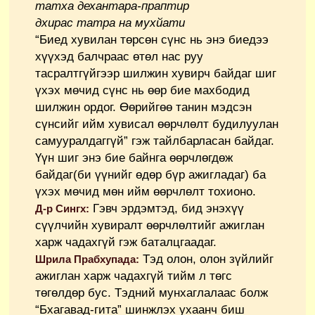
татха дехантара-праптир
дхирас татра на мухйати
“Биед хувилан төрсөн сүнс нь энэ биедээ
хүүхэд балчраас өтөл нас руу
тасралтгүйгээр шилжин хувирч байдаг шиг
үхэх мөчид сүнс нь өөр бие махбодид
шилжин ордог. Өөрийгөө танин мэдсэн
сүнсийг ийм хувисал өөрчлөлт будилуулан
самууралдаггүй” гэж тайлбарласан байдаг.
Үүн шиг энэ бие байнга өөрчлөгдөж
байдаг(би үүнийг өдөр бүр ажигладаг) ба
үхэх мөчид мөн ийм өөрчлөлт тохионо.
Гэвч эрдэмтэд, бид энэхүү
Д-р Сингх:
сүүлчийн хувиралт өөрчлөлтийг ажиглан
харж чадахгүй гэж баталцгаадаг.
Тэд олон, олон зүйлийг
Шрила Прабхупада:
ажиглан харж чадахгүй тийм л төгс
төгөлдөр бус. Тэдний мунхаглалаас болж
“Бхагавад-гита” шинжлэх ухаанч биш