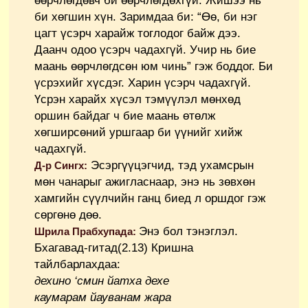
өөрчлөгдөвч би өөрчлөгдөхгүй. Жишээ нь
би хөгшин хүн. Заримдаа би: “Өө, би нэг
цагт үсэрч харайж тоглодог байж дээ.
Даанч одоо үсэрч чадахгүй. Учир нь бие
маань өөрчлөгдсөн юм чинь” гэж боддог. Би
үсрэхийг хүсдэг. Харин үсэрч чадахгүй.
Үсрэн харайх хүсэл тэмүүлэл мөнхөд
оршин байдаг ч бие маань өтөлж
хөгширсөний уршгаар би үүнийг хийж
чадахгүй.
Эсэргүүцэгчид, тэд ухамсрын
Д-р Сингх:
мөн чанарыг ажигласнаар, энэ нь зөвхөн
хамгийн сүүлчийн ганц биед л оршдог гэж
сөргөнө дөө.
Энэ бол тэнэглэл.
Шрила Прабхупада:
Бхагавад-гитад(2.13) Кришна
тайлбарлахдаа:
дехино
‘
смин йатха дехе
каумарам йауванам жара