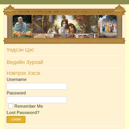
Skip
to
content
Үндсэн Цэс
Ведийн Зурхай
Нэвтрэх Хэсэг
Username
Password
Remember Me
Lost Password?
LOGIN