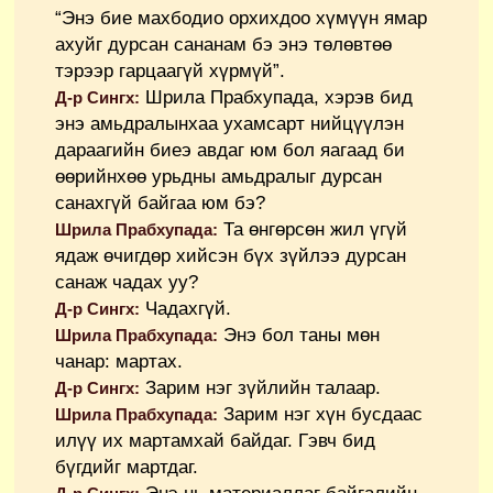
“Энэ бие махбодио орхихдоо хүмүүн ямар
ахуйг дурсан сананам бэ энэ төлөвтөө
тэрээр гарцаагүй хүрмүй”.
Шрила Прабхупада, хэрэв бид
Д-р Сингх:
энэ амьдралынхаа ухамсарт нийцүүлэн
дараагийн биеэ авдаг юм бол яагаад би
өөрийнхөө урьдны амьдралыг дурсан
санахгүй байгаа юм бэ?
Та өнгөрсөн жил үгүй
Шрила Прабхупада:
ядаж өчигдөр хийсэн бүх зүйлээ дурсан
санаж чадах уу?
Чадахгүй.
Д-р Сингх:
Энэ бол таны мөн
Шрила Прабхупада:
чанар: мартах.
Зарим нэг зүйлийн талаар.
Д-р Сингх:
Зарим нэг хүн бусдаас
Шрила Прабхупада:
илүү их мартамхай байдаг. Гэвч бид
бүгдийг мартдаг.