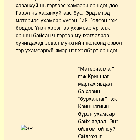
харанхуй нь гэрлээс хамаарч оршдог доо.
Гэрэл нь харанхуйгаас бус. Эрдэмтэд
материас ухамсар үүсэн бий болсон гэж
боддог. Үнэн хэрэгтээ ухамсар үргэлж
оршин байсан ч тэрээр мунхаглалаар
хучигдахад эсвэл мунхгийн нөлөөнд орвол
тэр ухамсаргүй ямар нэг хэлбэрт оршдог.
“Материаллаг”
гэж Кришнаг
мартах явдал
ба харин
“бурханлаг” гэж
Кришнагиын
бүрэн ухамсарт
байх явдал. Энэ
ойлгомтой юу?
Ойлгохыг