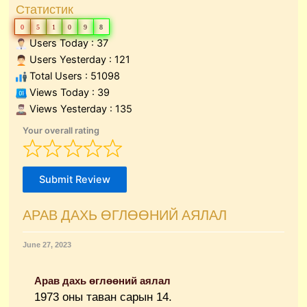
Статистик
0
5
1
0
9
8
Users Today : 37
Users Yesterday : 121
Total Users : 51098
Views Today : 39
Views Yesterday : 135
Your overall rating
Submit Review
АРАВ ДАХЬ ӨГЛӨӨНИЙ АЯЛАЛ
June 27, 2023
Арав дахь өглөөний аялал
1973 оны таван сарын 14.