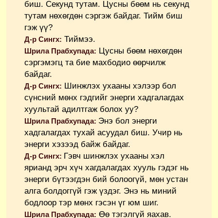
биш. Секунд тутам. Цусны бөөм нь секунд
тутам нөхөгдөн сэргэж байдаг. Тийм биш
гэж үү?
Тиймээ.
Д-р Сингх:
Цусны бөөм нөхөгдөн
Шрила Прабхупада:
сэргэмэгц та бие махбодио өөрчилж
байдаг.
Шинжлэх ухааны хэлээр бол
Д-р Сингх:
сүнсний мөнх гэдгийг энерги хадгалагдах
хуультай адилтгаж болох уу?
Энэ бол энерги
Шрила Прабхупада:
хадгалагдах тухай асуудал биш. Учир нь
энерги хэзээд байж байдаг.
Гэвч шинжлэх ухааны хэл
Д-р Сингх:
ярианд эрч хүч хагдалагдах хууль гэдэг нь
энерги бүтээгдэн бий болоогүй, мөн устан
алга болдоггүй гэж үздэг. Энэ нь миний
бодлоор тэр мөнх гэсэн үг юм шиг.
Өө тэгэлгүй яахав.
Шрила Прабхупада: