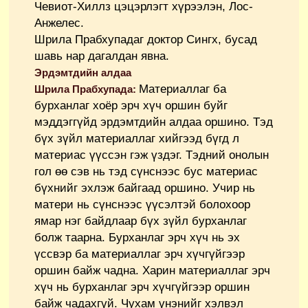
Чевиот-Хиллз цэцэрлэгт хүрээлэн, Лос-
Анжелес.
Шрила Прабхупадаг доктор Сингх, бусад
шавь нар дагалдан явна.
Эрдэмтдийн алдаа
Материаллаг ба
Шрила Прабхупада:
бурханлаг хоёр эрч хүч оршин буйг
мэддэггүйд эрдэмтдийн алдаа оршино. Тэд
бүх зүйл материаллаг хийгээд бүгд л
материас үүссэн гэж үздэг. Тэдний онолын
гол өө сэв нь тэд сүнснээс бус материас
бүхнийг эхлэж байгаад оршино. Учир нь
матери нь сүнснээс үүсэлтэй болохоор
ямар нэг байдлаар бүх зүйл бурханлаг
болж таарна. Бурханлаг эрч хүч нь эх
үссвэр ба материаллаг эрч хүчгүйгээр
оршин байж чадна. Харин материаллаг эрч
хүч нь бурханлаг эрч хүчгүйгээр оршин
байж чадахгүй. Чухам үнэнийг хэлвэл