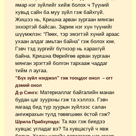
ямар нэг зүйлийг хийж болох ч Түүний
хувьд сайн ба муу зүйл гэж байхгүй.
Жишээ нь, Кришна арван зургаан мянган
эхнэртэй байсан. Зарим нэг хүн түүнийг
шүүмжлэн: “Пөөх, тэр эмэгтэй хүний араас
ухаан алдаг амьтан байна” гэж болох юм.
Гэвч тэд зургийг бүтнээр нь харахгүй
байна. Кришна Өөрийгөө арван зургаан
мянган эрэгтэй болгон тархааж чаддаг
тийм л аугаа.
“Бүх зүйл нэгдмэл” гэж тооцдог онол – огт
дэмий онол
Материаллаг байгалийн манан
Д-р Сингх:
будан цаг зуурхны гэж та хэллээ. Гэвч
яагаад бид түр зуурын зүйлээс салан
ангижрахын тулд төвөгшөөх ёстой гэж?
Та яах гэж биедээ
Шрила Прабхупада:
хувцас угладаг вэ? Та хувцасгүй ч явж