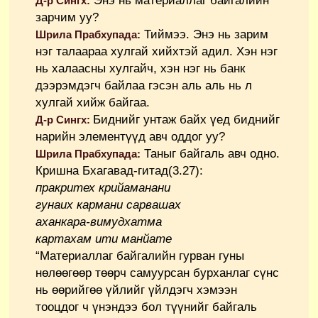
Энэ нь материаллаг байгалийн
Д-р Сингх:
зарчим уу?
Тиймээ. Энэ нь зарим
Шрила Прабхупада:
нэг талаараа хулгай хийхтэй адил. Хэн нэг
нь халаасны хулгайч, хэн нэг нь банк
дээрэмдэгч байлаа гэсэн аль аль нь л
хулгай хийж байгаа.
Биднийг унтаж байх үед биднийг
Д-р Сингх:
нарийн элементүүд авч оддог уу?
Таныг байгаль авч одно.
Шрила Прабхупада:
Кришна Бхагавад-гитад(3.27):
пракритех крийаманани
гунаих кармани сарвашах
аханкара-вимудхатма
картахам ити манйате
“Материаллаг байгалийн гурван гуны
нөлөөгөөр төөрч самуурсан бурханлаг сүнс
нь өөрийгөө үйлийг үйлдэгч хэмээн
тооцдог ч үнэндээ бол түүнийг байгаль