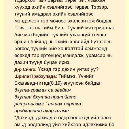
тодорхой тайлбарлах хэрэгтэй. Жаахан
хүүхэд эхийн хэвлийгээс төрдөг. Тэрээр,
түүний амьдрал эхийн хэвлийгээс
мэндэлсэн тэр мөчөөс эхэлсэн гэж боддог.
Гэвч энэ нь тийм биш. Түүний материаллаг
бие махбодийг, түүнийг ухаангүй төлөвт
оршин байхад нь эхийн хэвлийд бүтээсэн
бөгөөд түүний бие хангалттай хэмжээнд
өсөхөд тэр ертөнцөд мэндэлж, ухамсар нь
дахин түүнд буцан ирнэ.
Үхээд тэр дахин унтах уу?
Д-р Сингх:
Тиймээ. Үүнийг
Шрила Прабхупада:
Бхагавад-гитад(8.19) өгүүлсэн байдаг:
бхута-грамах са эвайам
бхутва бхутва пралийате
ратри-агаме
‘
вашах партха
прабхавати ахар-агаме
“Дахиад, дахиад л өдөр болоход үйл олон
амьд бодгалиуд үйл хийхээр идэвхижих ба