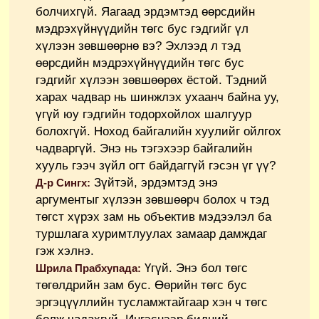
болчихгүй. Яагаад эрдэмтэд өөрсдийн
мэдрэхүйнүүдийн төгс бус гэдгийг үл
хүлээн зөвшөөрнө вэ? Эхлээд л тэд
өөрсдийн мэдрэхүйнүүдийн төгс бус
гэдгийг хүлээн зөвшөөрөх ёстой. Тэдний
харах чадвар нь шинжлэх ухаанч байна уу,
үгүй юу гэдгийн тодорхойлох шалгуур
болохгүй. Ноход байгалийн хуулийг ойлгох
чадваргүй. Энэ нь тэгэхээр байгалийн
хууль гээч зүйл огт байдаггүй гэсэн үг үү?
Зүйтэй, эрдэмтэд энэ
Д-р Сингх:
аргументыг хүлээн зөвшөөрч болох ч тэд
төгст хүрэх зам нь объектив мэдээлэл ба
туршлага хуримтлуулах замаар дамждаг
гэж хэлнэ.
Үгүй. Энэ бол төгс
Шрила Прабхупада:
төгөлдрийн зам бус. Өөрийн төгс бус
эргэцүүллийн тусламжтайгаар хэн ч төгс