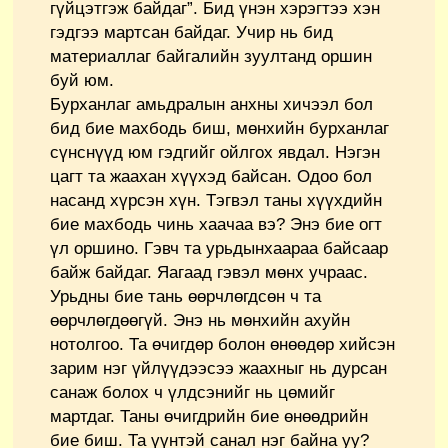
гүйцэтгэж байдаг”. Бид үнэн хэрэгтээ хэн
гэдгээ мартсан байдаг. Учир нь бид
материаллаг байгалийн зуултанд оршин
буй юм.
Бурханлаг амьдралын анхны хичээл бол
бид бие махбодь биш, мөнхийн бурханлаг
сүнснүүд юм гэдгийг ойлгох явдал. Нэгэн
цагт та жаахан хүүхэд байсан. Одоо бол
насанд хүрсэн хүн. Тэгвэл таны хүүхдийн
бие махбодь чинь хаачаа вэ? Энэ бие огт
үл оршино. Гэвч та урьдынхаараа байсаар
байж байдаг. Яагаад гэвэл мөнх учраас.
Урьдны бие тань өөрчлөгдсөн ч та
өөрчлөгдөөгүй. Энэ нь мөнхийн ахуйн
нотолгоо. Та өчигдөр болон өнөөдөр хийсэн
зарим нэг үйлүүдээсээ жаахныг нь дурсан
санаж болох ч үлдсэнийг нь цөмийг
мартдаг. Таны өчигдрийн бие өнөөдрийн
бие биш. Та үүнтэй санал нэг байна уу?