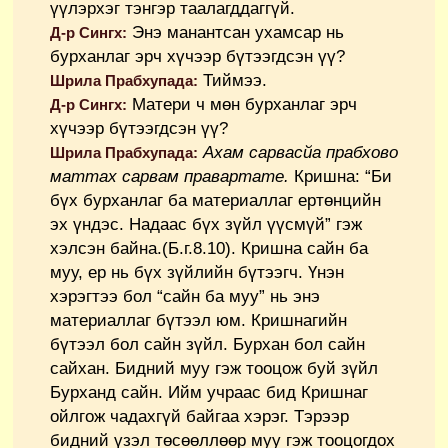
үүлэрхэг тэнгэр таалагддаггүй.
Энэ манантсан ухамсар нь
Д-р Сингх:
бурханлаг эрч хүчээр бүтээгдсэн үү?
Тиймээ.
Шрила Прабхупада:
Матери ч мөн бурханлаг эрч
Д-р Сингх:
хүчээр бүтээгдсэн үү?
Ахам сарвасйа прабхово
Шрила Прабхупада:
маттах сарвам правартате.
Кришна: “Би
бүх бурханлаг ба материаллаг ертөнцийн
эх үндэс. Надаас бүх зүйл үүсмүй” гэж
хэлсэн байна.(Б.г.8.10). Кришна сайн ба
муу, ер нь бүх зүйлийн бүтээгч. Үнэн
хэрэгтээ бол “сайн ба муу” нь энэ
материаллаг бүтээл юм. Кришнагийн
бүтээл бол сайн зүйл. Бурхан бол сайн
сайхан. Бидний муу гэж тооцож буй зүйл
Бурханд сайн. Ийм учраас бид Кришнаг
ойлгож чадахгүй байгаа хэрэг. Тэрээр
бидний үзэл төсөөллөөр муу гэж тооцогдох