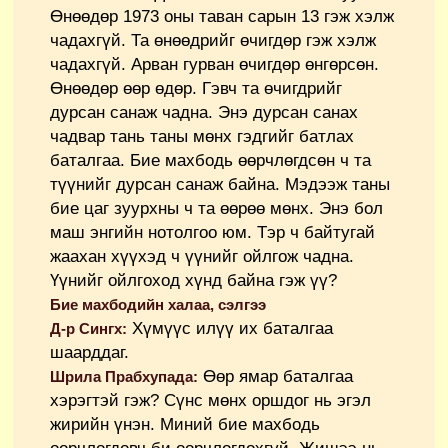
Өнөөдөр 1973 оны таван сарын 13 гэж хэлж
чадахгүй. Та өнөөдрийг өчигдөр гэж хэлж
чадахгүй. Арван гурван өчигдөр өнгөрсөн.
Өнөөдөр өөр өдөр. Гэвч та өчигдрийг
дурсан санаж чадна. Энэ дурсан санах
чадвар тань таны мөнх гэдгийг батлах
баталгаа. Бие махбодь өөрчлөгдсөн ч та
түүнийг дурсан санаж байна. Мэдээж таны
бие цаг зуурхны ч та өөрөө мөнх. Энэ бол
маш энгийн нотолгоо юм. Тэр ч байтугай
жаахан хүүхэд ч үүнийг ойлгож чадна.
Үүнийг ойлгоход хүнд байна гэж үү?
Бие махбодийн халаа, сэлгээ
Хүмүүс илүү их баталгаа
Д-р Сингх:
шаарддаг.
Өөр ямар баталгаа
Шрила Прабхупада:
хэрэгтэй гэж? Сүнс мөнх оршдог нь эгэл
жирийн үнэн. Миний бие махбодь