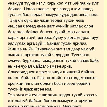
үнэнүүд түүнд нэг л харь хол мэт байгаа нь илт
байлаа. Нөгөө талаас тэр яагаад ч юм надад
туслаж бас надаас номууд худалдаж авсан юм.
Тэнд би сүнс шилжин төрдөг тухай лекц
уншсан бөгөөд өнөө цагт үүнийг батлах олон
баталгаа байдаг болсон тухай, мөн далдыг
харах арга зүй, регресс буюу урьд амьдрал руу
аялуулах арга зүй ч байдаг тухай ярилаа.
Жишээ нь Ян Стивенсон энэ тал дээр чамгүй
амжилт гаргасан тухай ч дурдав. Түүнчлэн
хүмүүс бурханлаг амьдралын тухай санаж байх
нь нэн чухал байдаг хэмээн ярив.
Сонсогчид нэг л эргэлзэнгүй шинжтэй байгаа
нь илт байлаа. Гэвч лекцийн төгсгөлд мөнөөхь
ерөнхий нягтлан бодогч босч ирээд өөрийн
түүхийг ярьж өгсөн юм.
Тэр эмэгтэй сүнс шилжин төрдөг тухай хэзээ ч
итгэдэггүй байсан бөгөөд коммунист орчинд
өсөж бойжсон нэгэн байжээ. Өөрчлөлт