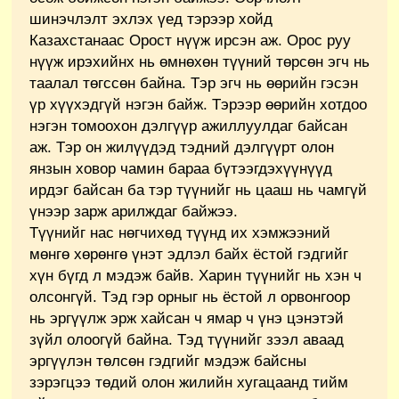
шинэчлэлт эхлэх үед тэрээр хойд
Казахстанаас Орост нүүж ирсэн аж. Орос руу
нүүж ирэхийнх нь өмнөхөн түүний төрсөн эгч нь
таалал төгссөн байна. Тэр эгч нь өөрийн гэсэн
үр хүүхэдгүй нэгэн байж. Тэрээр өөрийн хотдоо
нэгэн томоохон дэлгүүр ажиллуулдаг байсан
аж. Тэр он жилүүдэд тэдний дэлгүүрт олон
янзын ховор чамин бараа бүтээгдэхүүнүүд
ирдэг байсан ба тэр түүнийг нь цааш нь чамгүй
үнээр зарж арилждаг байжээ.
Түүнийг нас нөгчихөд түүнд их хэмжээний
мөнгө хөрөнгө үнэт эдлэл байх ёстой гэдгийг
хүн бүгд л мэдэж байв. Харин түүнийг нь хэн ч
олсонгүй. Тэд гэр орныг нь ёстой л орвонгоор
нь эргүүлж эрж хайсан ч ямар ч үнэ цэнэтэй
зүйл олоогүй байна. Тэд түүнийг зээл аваад
эргүүлэн төлсөн гэдгийг мэдэж байсны
зэрэгцээ төдий олон жилийн хугацаанд тийм