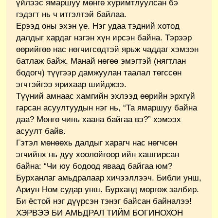
үйлээс ямаршуу мөнгө хуримтлуулсан бэ
гэдэгт нь ч итгэлтэй байлаа.
Ерээд оны эхэн үе. Нэг удаа тэдний хотод
далдыг хардаг нэгэн хүн ирсэн байна. Тэрээр
өөрийгөө нас нөгчигсөдтэй ярьж чаддаг хэмээн
батлаж байж. Манай нөгөө эмэгтэй (нягтлан
бодогч) түүгээр дамжуулан таалал төгссөн
эгчтэйгээ ярихаар шийджээ.
Түүний амнаас хамгийн эхлээд өөрийн эрхгүй
гарсан асуултуудын нэг нь, “Та ямаршуу байна
даа? Мөнгө чинь хаана байгаа вэ?” хэмээх
асуулт байв.
Гэтэл мөнөөхь далдыг харагч нас нөгчсөн
эгчийнх нь дуу хоолойгоор ийн хашгирсан
байна: “Чи юу бодоод яваад байгаа юм?
Бурханлаг амьдралаар хичээллээч. Библи унш,
Ариун Ном судар унш. Бурханд мөргөж залбир.
Би ёстой нэг дүүрсэн тэнэг байсан байналээ!
ХЭРВЭЭ БИ АМЬДРАЛ ТИЙМ БОГИНОХОН