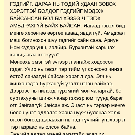
ГЭДГИЙГ, ДАРАА НЬ ТӨДИЙ УДААН ЗОВОХ
ХЭРЭГТЭЙ БОЛДОГ ГЭДГИЙГ МЭДЭЖ
БАЙСАНСАН БОЛ БИ ХЭЗЭЭ Ч ТЭГЖ
АМЬДРАХГҮЙ БАЙХ БАЙСАН. Яагаад гэвэл бид
мөнгө хөрөнгөө өөртөө аваад явдаггүй. Амьдрал
маш богинохон шүү гэдгийг сайн сана. Ариун
Ном судар унш, залбир. Бурхантай харьцах
харьцаагаа хөгжүүл”.
Мөнөөхь эмэгтэй зүгээр л ангайж хоцорсон
гэдэг. Учир нь гэвэл тэр тийм үг сонсоно чинээ
ёстой санаагүй байсан хэрэг л дээ. Эгч нь
жинхэнэдээ бурхангүй үзэлт нэгэн байжээ.
Дээрээс нь нилээд түрэмгий мөн чанартай, ёс
суртахууны шинж чанар гэхээр юм түүнд бараг
огт байгаагүй байсан аж. Эцэст нь тэрээр мөнгө
болон үнэт эдлэлээ хаана нууж булснаа хэлж
өгсөн бөгөөд дараахан нь тэд түүнийг үнэхээр л
тэр газраас нь олсон байна.
Энэ үйл явдал манай эмэгтэйд асар их