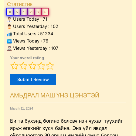
Статистик
0
5
1
2
3
4
Users Today : 71
Users Yesterday : 102
Total Users : 51234
Views Today : 76
Views Yesterday : 107
Your overall rating
Submit Review
АМЬДРАЛ МАШ ҮНЭ ЦЭНЭТЭЙ
March 11, 2024
Би та бүхэнд богино боловч нэн чухал түүхийг
ярьж өгөхийг хүсч байна. Энэ үйл явдал
ойролцоогоор 30 орчим жилийн өмнө болсон