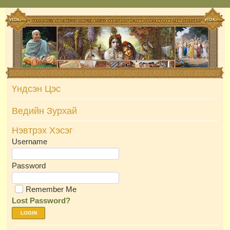
Skip
to
content
Үндсэн Цэс
Ведийн Зурхай
Нэвтрэх Хэсэг
Username
Password
Remember Me
Lost Password?
LOGIN