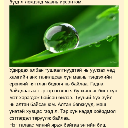
бүгд л лекцэнд маань ирсэн юм.
Удирдах албан тушаалтнуудтай нь уулзах үед
хамгийн анх танилцсан хүн маань тэндэхийн
ерөнхий нягтлан бодогч нь байлаа. Гадна
байдлаасаа тэрээр огтхон ч бурханлаг биш хүн
мэт харагдаж байсан билээ. Түүний бүх зүйл
нь алтан байсан юм. Алтан бөгжнүүд, маш
үнэтэй хувцас гээд л. Тэр хүн надад хоёрдмол
сэтгэгдэл төрүүлж байлаа.
Нэг талаас миний ярьж байгаа энгийн биш