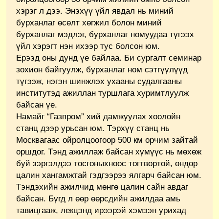
хэрэг л дээ. Энэхүү үйл явдал нь миний
бурханлаг өсөлт хөгжил болон миний
бурханлаг мэдлэг, бурханлаг номуудаа түгээх
үйл хэрэгт нэн ихээр тус болсон юм.
Ерээд оны дунд үе байлаа. Би сургалт семинар
зохион байгуулж, бурханлаг ном сэтгүүлүүд
түгээж, нэгэн шинжлэх ухааны судалгааны
институтэд ажиллан туршлага хуримтлуулж
байсан үе.
Намайг “Газпром” хий дамжуулах хоолойн
станц дээр урьсан юм. Тэрхүү станц нь
Москвагаас ойролцоогоор 500 км орчим зайтай
оршдог. Тэнд ажиллаж байсан хүмүүс нь мөхөж
буй зэргэлдээ тосгоныхноос тогтвортой, өндөр
цалин хангамжтай гэдгээрээ ялгарч байсан юм.
Тэндэхийн ажилчид мөнгө цалин сайн авдаг
байсан. Бүгд л өөр өөрсдийн ажилдаа амь
тавицгааж, лекцэнд ирээрэй хэмээн урихад