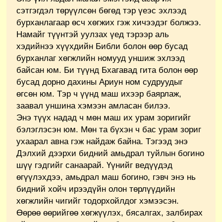
сэтгэгдэл төрүүлсөн бөгөд тэр үеэс эхлээд
бурханлагаар өсч хөгжих гэж хичээдэг болжээ.
Намайг түүнтэй уулзах үед тэрээр аль
хэдийнээ хүүхдийн Библи болон өөр бусад
бурханлаг хөгжлийн номууд уншиж эхлээд
байсан юм. Би түүнд Бхагавад гита болон өөр
бусад дорно дахины Ариун ном судруудыг
өгсөн юм. Тэр ч үүнд маш ихээр баярлаж,
заавал уншина хэмээн амласан билээ.
Энэ түүх надад ч мөн маш их урам зоригийг
бэлэглэсэн юм. Мөн та бүхэн ч бас урам зориг
ухаарал авна гэж найдаж байна. Тэгээд энэ
Дэлхий дээрхи бидний амьдрал туйлын богино
шүү гэдгийг санаарай. Үүнийг ведүүдэд
өгүүлэхдээ, амьдрал маш богино, гэвч энэ нь
бидний хойч ирээдүйн олон төрлүүдийн
хөгжлийн чигийг тодорхойлдог хэмээсэн.
Өөрөө өөрийгөө хөгжүүлэх, бясалгах, залбирах