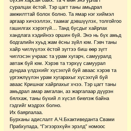
бүхэн харсан байх. Та ч мөн энэ урлагт
суралцах ёстой. Тэр цагт таны амьдрал
амжилттай болох болно. Та ямар нэг хиймэл
аргаар хичээллэх, таамаг дэвшүүлэх, толгойгоо
гашилгах хэрэггүй… Танд бусдыг хайрлах
хандлага хэдийнээ оршин буй. Энэ нь бүх амьд
бодгалийн хуьд жам ёсны зүйл юм. Гэвч таны
хайр чиглүүлэх ёстой зүгтээ биш өөр зүгт
чиглэсэн учраас та урам хугарч, самууралд
автаж буй юм. Хэрэв та тэрхүү самуурал
дундаа үлдэхийг хүсэхгүй буй аваас хэрэв та
үргэжлүүлэн урам хугарахыг хүсэхгүй буй
аваас Кришнаг хайрлахыг хчээ. Тэр цагт таны
амьдрал амар амгалан, аз жаргалаар дүүрэн
бялхаж, таны бүхий л хүсэл биелэж байна
гэдгийг мэдрэх болно.
Их баярлалаа.
Бурханы адислалт А.Ч.Бхактиведанта Свами
Прабхупада, “Гэгээрэхүйн эрэлд” номоос