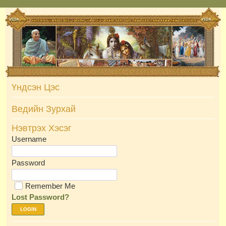
Skip
to
content
Үндсэн Цэс
Ведийн Зурхай
Нэвтрэх Хэсэг
Username
Password
Remember Me
Lost Password?
LOGIN