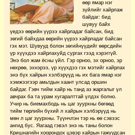
өөр ямар нэг
зүйлийг хайрлаж
байдаг: бид
шувуу байх
үедээ өөрийн үүрээ хайрладаг байсан, бид
зөгий байхдаа өөрийн үүрээ хайрладаг байсан
гэх мэт. Шувууд болон зөгийнүүдийг өөрсдийн
үр хүүхдээ хайрлахуйд сургах гээд хэрэггүй.
Энэ бол жам ёсны үйл. Гэр орноо, эх орноо, эр
нөхрөө, эхнэрээ, үр хүүхдээ гэх мэтийг хайрлах
энэ бүх хайрын хэлбэрүүд нь их бага ямар нэг
хэмжээгээр амьтдын хаант улсад оршин
байдаг. Гэвч тийм хайр нь танд аз жаргалыг үл
авчрах ба та урам хугаралттай үлдэх болно.
Учир нь биемахбодь нь цаг зуурхны бөгөөд
тийм төрлийн бүхий л хайрын хэлбэрүүд нь
мөн л цаг зуурхны. Түүнчлэн тэр нь өө сэвээс
ангид бус. Яагаад гэвэл энэ нь таны болон
Кришнагийн хоорондох цэвэр хайрын гажуудсан