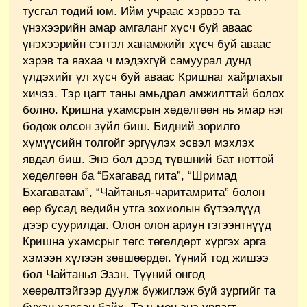
тусгал төдий юм. Ийм учраас хэрвээ та
үнэхээрийн амар амгаланг хүсч буй аваас
үнэхээрийн сэтгэл ханамжийг хүсч буй аваас
хэрэв та яахаа ч мэдэхгүй самуурал дунд
үлдэхийг үл хүсч буй аваас Кришнаг хайрлахыг
хичээ. Тэр цагт таны амьдрал амжилттай болох
болно. Кришна ухамсрын хөдөлгөөн нь ямар нэг
бодож олсон зүйл биш. Бидний зорилго
хүмүүсийн толгойг эргүүлэх эсвэл мэхлэх
явдал биш. Энэ бол дээд түвшний бат ноттой
хөдөлгөөн ба “Бхагавад гита”, “Шримад
Бхагаватам”, “Чайтанья-чаритамрита” болон
өөр бусад ведийн утга зохиолын бүтээлүүд
дээр суурилдаг. Олон олон ариун гэгээнтнүүд
Кришна ухамсрыг төгс төгөлдөрт хүргэх арга
хэмээн хүлээн зөвшөөрдөг. Үүний тод жишээ
бол Чайтанья Эзэн. Түүний онгод
хөөрөлтэйгээр дуулж бүжиглэж буй зургийг та