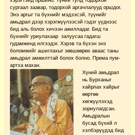
хэрэгтэйд оршино. Үүний тулд тодорхой
сургаал заавар, тодорхой аргачлалууд оршдог.
Энэ аргыг та бүхнийг мэдээсэй, түүнийг
амьдрал дээр хэрэгжүүлээсэй гэдэг үүднээс
бид аль болох хичээн ажилладаг. Бид та
бүхнийг уриулахаар залуусаа гадагш
гудамжинд илгээдэг. Хэрэв та бүхэн энэ
боломжийг ашиглахыг зөвшөөрөх аваас таны
амьдрал амжилттай болох болно. Према пум-
артха махан.
Хүний амьдрал
нь Бурханыг
хайрлах хайрыг
өөртөө
хөгжүүлэхэд
зориулагдсан.
Амьдралын
бусад бүхий л
хэлбэрүүдэд бид