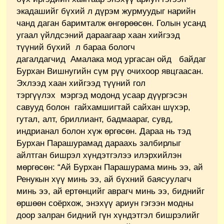
экадашийг бүхий л дүрэм журмуудыг нарийн
чанд даган баримталж өнгөрөөсөн. Голын усанд
угаал үйлдсэний дараагаар хаан хийгээд
түүний бүхий л бараа бологч
дагалдагчид Амалака мод ургасан ойд байдаг
Бурхан Вишнугийн сүм рүү очихоор явцгаасан.
Эхлээд хаан хийгээд түүний гол
тэргүүлэх мэргэд модонд усаар дүүргэсэн
савууд болон гайхамшигтай сайхан шүхэр,
гутал, алт, бриллиант, бадмаараг, сувд,
индрианал болон хүж өргөсөн. Дараа нь тэд
Бурхан Парашурамад дараахь залбирлыг
айлтган бишрэл хүндэтгэлээ илэрхийлэн
мөргөсөн: “Ай Бурхан Парашурама минь ээ, ай
Ренукын хүү минь ээ, ай бүхний баясуулагч
минь ээ, ай ертөнцийг аврагч минь ээ, биднийг
өршөөн соёрхож, энэхүү ариун гэгээн модны
доор залран бидний гүн хүндэтгэл бишрэлийг