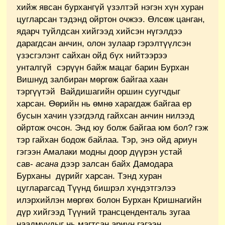
хийж явсан бурхангүй үзэлтэй нэгэн хүн хуран
цугларсан тэдэнд ойртон очжээ. Өлсөж цанган,
ядарч туйлдсан хийгээд хийсэн нүгэлдээ
дарагдсан анчин, олон зулаар гэрэлтүүлсэн
үзэсгэлэнт сайхан ойд бүх нийтээрээ
унталгүй сэрүүн байж мацаг барин Бурхан
Вишнуд залбиран мөргөж байгаа хаан
тэргүүтэй Вайдишагийн оршин суугчдыг
харсан. Өөрийн нь өмнө харагдаж байгаа ер
бусын хачин үзэгдэлд гайхсан анчин нилээд
ойртож очсон. Энд юу болж байгаа юм бол? гэж
тэр гайхан бодож байлаа. Тэр, энэ ойд ариун
гэгээн Амалаки модны доор дүүрэн устай
сав-
асана
дээр залсан байх Дамодара
Бурханы дүрийг харсан. Тэнд хуран
цугларагсад Түүнд бишрэл хүндэтгэлээ
илэрхийлэн мөргөх болон Бурхан Кришнагийн
дүр хийгээд Түүний трансценденталь зугаа
наадмуудыг нь магтсан ариун гэгээн