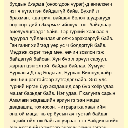
бусдын
дхарма
(оноогдсон үүрэг)-д өнгөлзөгч
нэг ч нүгэлтэн байдаггүй байв. Бүхий л
брахман, кшатрия, вайшья болон шудрагууд
өөр өөрсдийн
дхармаг
ийнхүү төгс байдлаар
биелүүлцгээдэг байв. Тэр гүрний хаанаас ч
ядуурал гуйланчлалыг олж харахааргүй байв.
Ган гачиг хийгээд үер ус ч болдоггүй байв.
Мэдээж хэрэг тэнд мөн, өвчин зовлон гэж
байдаггүй байсан. Хүн бүр л эрүүл саруул,
жаргал цэнгэлтэй байдаг байлаа. Хүмүүс
Бурханы Дээд Бодьгал, Бурхан Вишнуд хайр
чин бишрэлтэйгээр зүтгэдэг байв. Энэ улс
гүрний иргэн бүр экадашид сар бүр хоёр удаа
мацаг барьдаг байв. Нэг удаа, Пхалунга сарын
Амалаки экадашийн ариун гэгээн мацаг
двадашид тохиосон. Читраратха хаан ийм
онцгой мацаг нь ер бусын ач тустай байдаг
гэдгийг ойлгож байсан учраас тэр Вайдишагийн
бүх иргэдийн хамтаар энэхүү ариун гэгээн