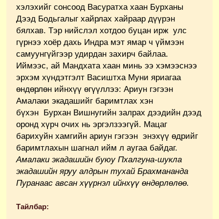
хэлэхийг сонсоод Васуратха хаан Бурханы
Дээд Бодьгалыг хайрлах хайраар дүүрэн
бялхав. Тэр нийслэл хотдоо буцан ирж улс
гүрнээ хоёр дахь Индра мэт ямар ч үймээн
самуунгүйгээр удирдан захирч байлаа.
Иймээс, ай Мандхата хаан минь ээ хэмээснээ
эрхэм хүндэтгэлт Васиштха Муни яриагаа
өндөрлөн ийнхүү өгүүллээ: Ариун гэгээн
Амалаки экадашийг баримтлах хэн
бүхэн Бурхан Вишнугийн залрах дээдийн дээд
оронд хүрч очих нь эргэлзээгүй. Мацаг
барихуйн хамгийн ариун гэгээн энэхүү өдрийг
баримтлахын шагнал ийм л аугаа байдаг.
Амалаки экадашийн буюу Пхалгуна-шукла
экадашийн яруу алдрын тухай Брахмананда
Пуранаас авсан хүүрнэл ийнхүү өндөрлөлөө.
Тайлбар: