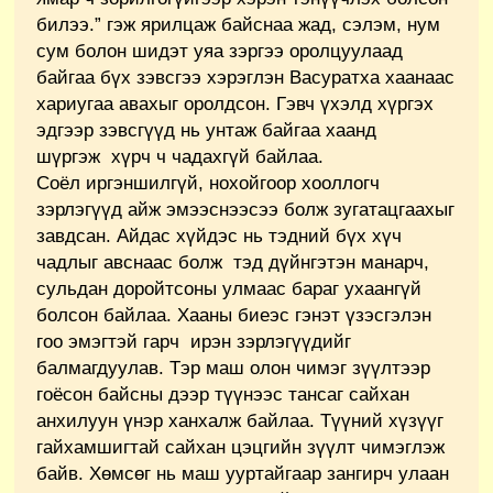
билээ.” гэж ярилцаж байснаа жад, сэлэм, нум
сум болон шидэт уяа зэргээ оролцуулаад
байгаа бүх зэвсгээ хэрэглэн Васуратха хаанаас
хариугаа авахыг оролдсон. Гэвч үхэлд хүргэх
эдгээр зэвсгүүд нь унтаж байгаа хаанд
шүргэж хүрч ч чадахгүй байлаа.
Соёл иргэншилгүй, нохойгоор хооллогч
зэрлэгүүд айж эмээснээсээ болж зугатацгаахыг
завдсан. Айдас хүйдэс нь тэдний бүх хүч
чадлыг авснаас болж тэд дүйнгэтэн манарч,
сульдан доройтсоны улмаас бараг ухаангүй
болсон байлаа. Хааны биеэс гэнэт үзэсгэлэн
гоо эмэгтэй гарч ирэн зэрлэгүүдийг
балмагдуулав. Тэр маш олон чимэг зүүлтээр
гоёсон байсны дээр түүнээс тансаг сайхан
анхилуун үнэр ханхалж байлаа. Түүний хүзүүг
гайхамшигтай сайхан цэцгийн зүүлт чимэглэж
байв. Хөмсөг нь маш ууртайгаар зангирч улаан