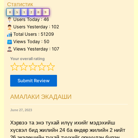
Статистик
0
5
1
2
0
9
Users Today : 46
Users Yesterday : 102
Total Users : 51209
Views Today : 50
Views Yesterday : 107
Your overall rating
Submit Review
АМАЛАКИ ЭКАДАШИ
June 27, 2023
Хэрвээ та энэ тухай илүү ихийг мэдэхийш
хүсвэл бид жилийн 24 ба өндөр жилийн 2 нийт
26 экадешийн тухай түүхийг орчуулан бүрэн