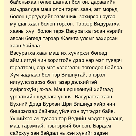
байсныхаа төлөө шагнал болгон, дараагийн
амьдралдаа маш олон тэрэг, заан, агт морьд
болон цэргүүдийг эзэмшиж, захирсан аугаа
мундаг хаан болон төрсөн. Тэрээр Видуратха
хааны хүү болон төрж Васуратха гэсэн нэрийг
авсан бөгөөд тэрээр Жаянта улсыг захирсан
хаан байлаа.
Васуратха хаан маш их хүчирхэг бөгөөд
аймшиггүй чин зоригтойн дээр нар мэт туяарч
гэрэлтсэн, сар мэт үзэсгэлэн төгөлдөр байлаа.
Хүч чадлаар бол тэр Вишнутай, энэрэл
нигүүлслээрээ бол газар дэлхийтэй
зүйрлэхүйц ажээ. Маш өршөөнгүй хийгээд
үргэлжийн шудрага үнэнч Васуратха хаан
Бүхний Дээд Бурхан Шри Вишнуд хайр чин
бишрэлээр байнгад үйлчлэн зүтгэдэг байв.
Үүнийхээ ач тусаар тэр Ведийн мэдлэг ухаанд
маш гарамгай, нэвтэрхий болсон. Бардам
сайрхуу зан байдал нь хэн хүнийг эвдэн