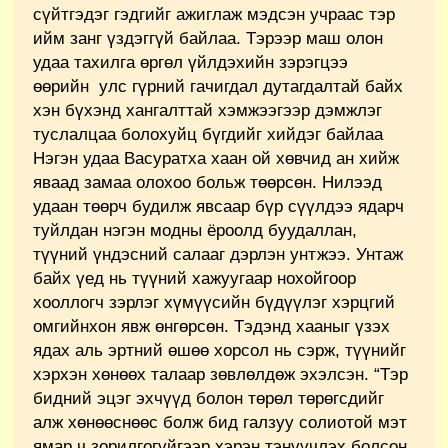
сүйтгэдэг гэдгийг ажиглаж мэдсэн учраас тэр
ийм занг үздэггүй байлаа. Тэрээр маш олон
удаа тахилга өргөл үйлдэхийн зэрэгцээ
өөрийн улс гүрний гачигдал дутагдалтай байх
хэн бүхэнд хангалттай хэмжээгээр дэмжлэг
туслалцаа болохуйц бүгдийг хийдэг байлаа
Нэгэн удаа Васуратха хаан ой хөвчид ан хийж
яваад замаа олохоо больж төөрсөн. Нилээд
удаан төөрч будилж явсаар бүр сүүлдээ ядарч
туйлдан нэгэн модны ёроолд буудаллан,
түүний үндэсний салааг дэрлэн унтжээ. Унтаж
байх үед нь түүний хажуугаар нохойгоор
хооллогч зэрлэг хүмүүсийн бүдүүлэг хэрцгий
омгийнхон явж өнгөрсөн. Тэдэнд хааныг үзэх
ядах аль эртний өшөө хорсол нь сэрж, түүнийг
хэрхэн хөнөөх талаар зөвлөлдөж эхэлсэн. “Тэр
бидний эцэг эхчүүд болон төрөл төрөгсдийг
алж хөнөөснөөс болж бид галзуу солиотой мэт
ямар ч зорилгогүйгээр хэрэн тэнүүчлэх болсон