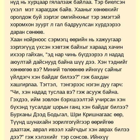
нүд нь хурцаар гялалзаж байлаа. Тэр биелсэн
үхэл мэт харагдаж байв. Хааныг хөнөөхийг
оролдож буй зэрлэг омгийнхныг тэр эмэгтэй
хоромхон зуурт л гал бадруулсан хүрдээрээ
даран сөнөөв.
Хаан нойрноос сэрмэгц өөрийн нь хажуугаар
зэрлэгүүд үхсэн хэвтэж байхыг хараад хачин
ихээр гайхан, “эд нар чинь бүгдээрээ л надад
аюултай дайснууд байна шүү дээ. Хэн тэднийг
хөнөөгөө вэ? Миний төлөөнөө ийнхүү сайныг
үйлдэгч хэн байдаг билээ?” гэж бахдан
хашгирлаа. Тэгтэл, тэнгэрээс нэгэн дуу гарч:
“Чи, хэн надад туслаа вэ? гэж асууж байна.
Гэхдээ, ийм зовлон бэрхшээлтэй учирсан хэн
бүхэнд тусалдаг цорын ганц хэн байдаг билээ?
Бурханы Дээд Бодьгал, Шри Кришнагаас өөр,
Түүнд шунахайн зорилгогүйгээр өөрийгөө
даатгаж, аврал ивээл хайгчдыг хэн аврах билээ
дээ?” гэж хэлэхийг тэр сонсов. Ийнхүү