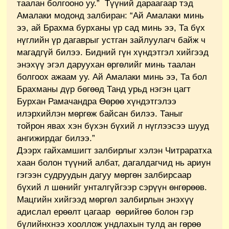
таалан болгооно уу.” Түүний дараагаар тэд
Амалаки модонд залбиран: “Ай Амалаки минь
ээ, ай Брахма бурханы үр сад минь ээ, Та бүх
нүглийн үр дагаврыг устган зайлуулагч байж ч
магадгүй билээ. Бидний гүн хүндэтгэл хийгээд
энэхүү эгэл даруухан өргөлийг минь таалан
болгоох ажаам уу. Ай Амалаки минь ээ, Та бол
Брахманы дүр бөгөөд Танд урьд нэгэн цагт
Бурхан Рамачандра Өөрөө хүндэтгэлээ
илэрхийлэн мөргөж байсан билээ. Таныг
тойрон явах хэн бүхэн бүхий л нүглээсээ шууд
ангижирдаг билээ.”
Дээрх гайхамшигт залбирлыг хэлэн Читраратха
хаан болон түүний албат, дагалдагчид нь ариун
гэгээн судруудын дагуу мөргөн залбирсаар
бүхий л шөнийг унталгүйгээр сэрүүн өнгөрөөв.
Мацгийн хийгээд мөргөл залбирлын энэхүү
адислал ерөөлт цагаар өөрийгөө болон гэр
бүлийнхнээ хооллож ундлахын тулд ан гөрөө