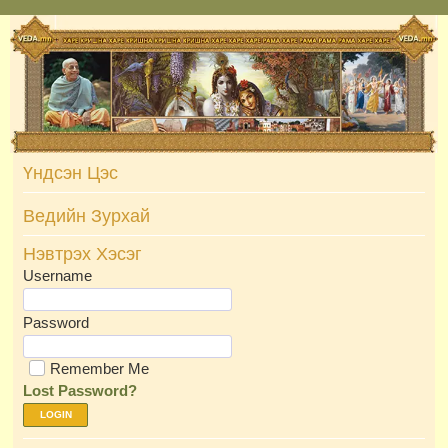
Skip
to
content
Үндсэн Цэс
Ведийн Зурхай
Нэвтрэх Хэсэг
Username
Password
Remember Me
Lost Password?
LOGIN