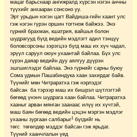
мацаг барьснаар ангижралд хүрсэн нэгэн анчны
түүхийг анхааран сонсоно уу.
Эрт урьдын нэгэн цагт Вайдиша-гийн хаант улс
гэж нэгэн гүрэн оршин тогтнож байжээ. Энэ
гүрний брахман, кшатрия, вайшья болон
шудрагууд бүгд ведийн мэдлэгт адил тэнцүү
боловсорсоны зэрэгцээ бүгд маш их хүч чадал,
эрүүл саруул оюун ухаантай байлаа. Бүх улс
гүрэн даяар ведийн дуу аялгуу дүүрэн
эшгшиглэдэг байлаа. Энэ гүрнийг сарны буюу
Сома удмын Пашабиндука хаан захирдаг байв.
Түүнийг мөн Читраратха гэж нэрлэдэг
байсан ба тэрээр маш их бишрэл шүтлэгтэй
бөгөөд үнэнч шудрага хаан байлаа. Читраратха
хааныг арван мянган заанаас илүү их хүчтэй,
маш баян бөгөөд ведийн цэцэн мэргэн мэдлэг
1
ухааны зургаан салбарыг
бүгдийг нь
төгс төгөлдөр мэддэг байсан гэж ярьдаг.
Түүний хаанчлалын үед