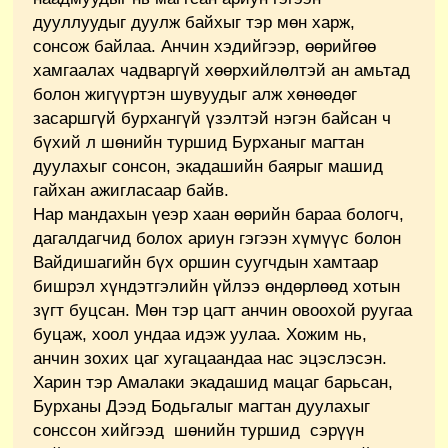
дууллуудыг дуулж байхыг тэр мөн харж,
сонсож байлаа. Анчин хэдийгээр, өөрийгөө
хамгаалах чадваргүй хөөрхийлөлтэй ан амьтад
болон жигүүртэн шувуудыг алж хөнөөдөг
засаршгүй бурхангүй үзэлтэй нэгэн байсан ч
бүхий л шөнийн туршид Бурханыг магтан
дуулахыг сонсон, экадашийн баярыг машид
гайхан ажигласаар байв.
Нар мандахын үеэр хаан өөрийн бараа бологч,
дагалдагчид болох ариун гэгээн хүмүүс болон
Вайдишагийн бүх оршин суугчдын хамтаар
бишрэл хүндэтгэлийн үйлээ өндөрлөөд хотын
зүгт буцсан. Мөн тэр цагт анчин овоохой руугаа
буцаж, хоол ундаа идэж уулаа. Хожим нь,
анчин зохих цаг хугацаандаа нас эцэслэсэн.
Харин тэр Амалаки экадашид мацаг барьсан,
Бурханы Дээд Бодьгалыг магтан дуулахыг
сонссон хийгээд шөнийн туршид сэрүүн