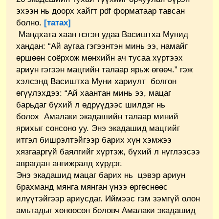
эхээн нь доорх хайгт pdf форматаар тавсан
болно.
[татах]
Мандхата хаан нэгэн удаа Васиштха Мунид
хандан: “Ай аугаа гэгээнтэн минь ээ, намайг
өршөөн соёрхож мөнхийн ач тусаа хүртээх
ариун гэгээн мацгийн талаар ярьж өгөөч.” гэж
хэлсэнд Васиштха Муни хариулт болгон
өгүүлэхдээ: “Ай хаантан минь ээ, мацаг
барьдаг бүхий л өдрүүдээс шилдэг нь
болох Амалаки экадашийн талаар миний
ярихыг сонсоно уу. Энэ экадашид мацгийг
итгэл бишрэлтэйгээр барих хүн хэмжээ
хязгааргүй баялгийг хүртэж, бүхий л нүглээсээ
аврагдан ангижралд хүрдэг.
Энэ экадашид мацаг барих нь цэвэр ариун
брахманд мянга мянган үнээ өргөснөөс
илүүтэйгээр ариусдаг. Иймээс гэм зэмгүй олон
амьтадыг хөнөөсөн боловч Амалаки экадашид