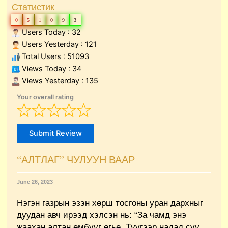
Статистик
0
5
1
0
9
3
Users Today : 32
Users Yesterday : 121
Total Users : 51093
Views Today : 34
Views Yesterday : 135
Your overall rating
Submit Review
“АЛТЛАГ” ЧУЛУУН ВААР
June 26, 2023
Нэгэн газрын эзэн хөрш тосгоны уран дархныг
дуудан авч ирээд хэлсэн нь: “За чамд энэ
жаахан алтан ембүүг өгье. Түүгээр надад сүү