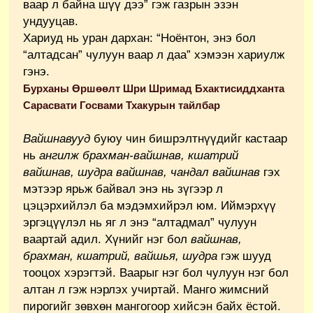
ваар л байна шүү дээ” гэж газрын эзэн
ундууцав.
Хариуд нь уран дархан: “Ноёнтон, энэ бол
“алтадсан” чулуун ваар л даа” хэмээн хариулж
гэнэ.
Бурханы Өршөөлт Шри Шримад Бхактисиддханта
Сарасвати Госвами Тхакурын тайлбар
Вайшнавууд
буюу чин бишрэлтнүүдийг кастаар
нь
ангилж брахман-вайшнав, кшатрий
вайшнав, шудра вайшнав, чандал вайшнав
гэх
мэтээр ярьж байвал энэ нь зүгээр л
цэцэрхийлэл ба мэдэмхийрэл юм. Иймэрхүү
эргэцүүлэл нь яг л энэ “алтадмал” чулуун
ваартай адил. Хүнийг нэг бол
вайшнав,
брахман, кшатрий, вайшья, шудра
гэж шууд
тооцох хэрэгтэй. Ваарыг нэг бол чулуун нэг бол
алтан л гэж нэрлэх учиртай. Манго жимсний
пирогийг зөвхөн мангогоор хийсэн байх ёстой.