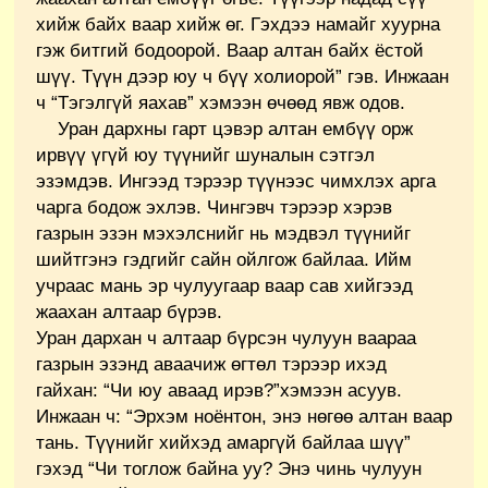
хийж байх ваар хийж өг. Гэхдээ намайг хуурна
гэж битгий бодоорой. Ваар алтан байх ёстой
шүү. Түүн дээр юу ч бүү холиорой” гэв. Инжаан
ч “Тэгэлгүй яахав” хэмээн өчөөд явж одов.
Уран дархны гарт цэвэр алтан ембүү орж
ирвүү үгүй юу түүнийг шуналын сэтгэл
эзэмдэв. Ингээд тэрээр түүнээс чимхлэх арга
чарга бодож эхлэв. Чингэвч тэрээр хэрэв
газрын эзэн мэхэлснийг нь мэдвэл түүнийг
шийтгэнэ гэдгийг сайн ойлгож байлаа. Ийм
учраас мань эр чулуугаар ваар сав хийгээд
жаахан алтаар бүрэв.
Уран дархан ч алтаар бүрсэн чулуун ваараа
газрын эзэнд аваачиж өгтөл тэрээр ихэд
гайхан: “Чи юу аваад ирэв?”хэмээн асуув.
Инжаан ч: “Эрхэм ноёнтон, энэ нөгөө алтан ваар
тань. Түүнийг хийхэд амаргүй байлаа шүү”
гэхэд “Чи тоглож байна уу? Энэ чинь чулуун