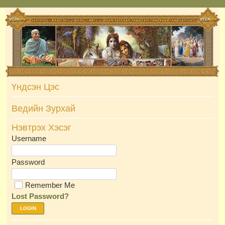
Skip
to
content
Үндсэн Цэс
Ведийн Зурхай
Нэвтрэх Хэсэг
Username
Password
Remember Me
Lost Password?
LOGIN