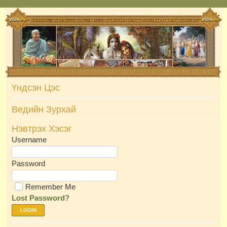
Skip
to
content
Үндсэн Цэс
Ведийн Зурхай
Нэвтрэх Хэсэг
Username
Password
Remember Me
Lost Password?
LOGIN