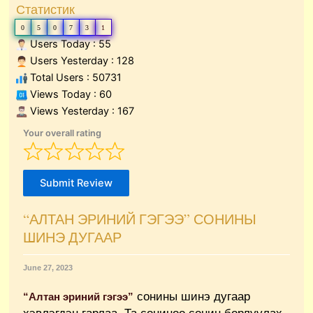
Статистик
0
5
0
7
3
1
Users Today : 55
Users Yesterday : 128
Total Users : 50731
Views Today : 60
Views Yesterday : 167
Your overall rating
Submit Review
“АЛТАН ЭРИНИЙ ГЭГЭЭ” СОНИНЫ
ШИНЭ ДУГААР
June 27, 2023
сонины шинэ дугаар
“Алтан эриний гэгээ”